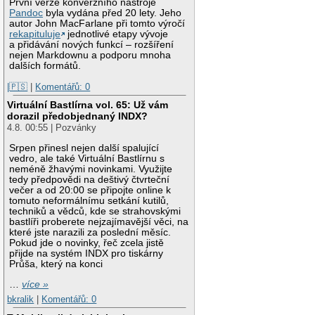
První verze konverzního nástroje
Pandoc
byla vydána před 20 lety. Jeho
autor John MacFarlane při tomto výročí
rekapituluje
jednotlivé etapy vývoje
a přidávání nových funkcí – rozšíření
nejen Markdownu a podporu mnoha
dalších formátů.
|🇵🇸
|
Komentářů: 0
Virtuální Bastlírna vol. 65: Už vám
dorazil předobjednaný INDX?
4.8. 00:55 | Pozvánky
Srpen přinesl nejen další spalující
vedro, ale také Virtuální Bastlírnu s
neméně žhavými novinkami. Využijte
tedy předpovědi na deštivý čtvrteční
večer a od 20:00 se připojte online k
tomuto neformálnímu setkání kutilů,
techniků a vědců, kde se strahovskými
bastlíři proberete nejzajímavější věci, na
které jste narazili za poslední měsíc.
Pokud jde o novinky, řeč zcela jistě
přijde na systém INDX pro tiskárny
Průša, který na konci
…
více »
bkralik
|
Komentářů: 0