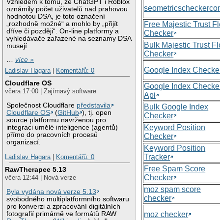
Vzhledem k tomu, že ChatGPT i Roblox
seometricscheckerc
oznámily počet uživatelů nad prahovou
hodnotou DSA, je toto označení
„rozhodně možné“ a mohlo by „přijít
Free Majestic Trust F
dříve či později“. On-line platformy a
Checker
vyhledávače zařazené na seznamy DSA
Bulk Majestic Trust F
musejí
Checker
…
více »
Google Index Checke
Ladislav Hagara
|
Komentářů: 0
Cloudflare OS
Google Index Checke
včera 17:00 | Zajímavý software
Api
Společnost Cloudflare
představila
Bulk Google Index
Cloudflare OS
(
GitHub
), tj. open
Checker
source platformu navrženou pro
Keyword Position
integraci umělé inteligence (agentů)
přímo do pracovních procesů
Checker
organizací.
Keyword Position
Tracker
Ladislav Hagara
|
Komentářů: 0
Free Spam Score
RawTherapee 5.13
Checker
včera 12:44 | Nová verze
moz spam score
Byla vydána nová verze 5.13
checker
svobodného multiplatformního softwaru
pro konverzi a zpracování digitálních
moz checker
fotografií primárně ve formátů RAW