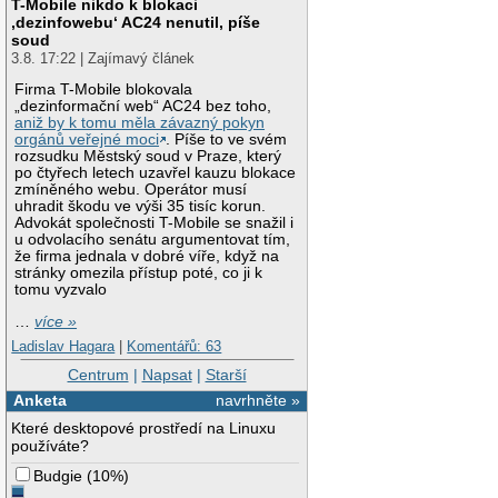
T-Mobile nikdo k blokaci
‚dezinfowebu‘ AC24 nenutil, píše
soud
3.8. 17:22 | Zajímavý článek
Firma T-Mobile blokovala
„dezinformační web“ AC24 bez toho,
aniž by k tomu měla závazný pokyn
orgánů veřejné moci
. Píše to ve svém
rozsudku Městský soud v Praze, který
po čtyřech letech uzavřel kauzu blokace
zmíněného webu. Operátor musí
uhradit škodu ve výši 35 tisíc korun.
Advokát společnosti T-Mobile se snažil i
u odvolacího senátu argumentovat tím,
že firma jednala v dobré víře, když na
stránky omezila přístup poté, co ji k
tomu vyzvalo
…
více »
Ladislav Hagara
|
Komentářů: 63
Centrum
|
Napsat
|
Starší
Anketa
navrhněte »
Které desktopové prostředí na Linuxu
používáte?
Budgie
(
10%
)