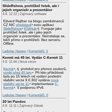
SlideRshow, prohlížeč fotek, ale i
jejich organizér a prezentátor
4.8. 12:22 | Zajímavý software
Edvard Rejthar na blogu zaměstnanců
CZ.NIC
představil
svou aplikaci
SlideRshow
(
GitHub
). Funguje jako
prohlížeč fotek, ale i jako jejich
organizér a prezentátor. Neinstaluje se,
běží přímo v prohlížeči. Bez serveru.
Offline.
Ladislav Hagara
|
Komentářů: 5
Kermit má 45 let. Vydán C-Kermit 11
4.8. 11:44 | Nová verze
Kermit
, tj. protokol pro přenos souborů,
vznikl před 45 lety
. Při této příležitosti
byla po 15 letech od vydání poslední
stabilní verze 9.0.302 vydána
nová
stabilní verze 11
implementace
C-
Kermit
. S podporou IPv6.
Ladislav Hagara
|
Komentářů: 0
20 let Pandoc
4.8. 11:11 | Zajímavý článek