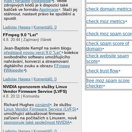
RawTherapee
(
Wikipedie
). Vedle
zdrojových kódů je k dispozici také
check domain metrics
balíček ve formátu
AppImage
. Stačí jej
stáhnout, nastavit právo ke spuštění a
spustit.
check moz metrics
Ladislav Hagara
|
Komentářů: 0
check moz spam scor
FFmpeg 9.0 "Lei"
4.8. 20:44 | Zajímavý článek
check spam score of
Jean-Baptiste Kempf na svém blogu
domain
představil novou verzi 9.0 "Lei"
kolekce
check website spam
svobodného softwaru umožňujícího
score
nahrávání, konverzi a streamovaní
digitálního zvuku a obrazu
FFmpeg
(
Wikipedie
).
check trust flow
Ladislav Hagara
|
Komentářů: 0
free moz spam score
checker
NVIDIA sponzorem služby Linux
Vendor Firmware Service (LVFS)
4.8. 20:11 | Komunita
Richard Hughes
oznámil
, že službu
Linux Vendor Firmware Service (LVFS)
umožňující aktualizovat firmware
zařízení na počítačích s Linuxem, nově
sponzoruje také společnost NVIDIA
.
Ladislav Hagara
|
Komentářů: 0