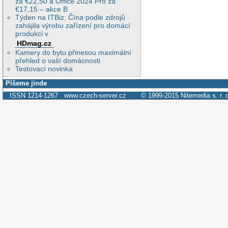
za €22,50 a Office 2024 Pro za
€17,15 – akce B
Týden na ITBiz: Čína podle zdrojů
zahájila výrobu zařízení pro domácí
produkci v
HDmag.cz
Kamery do bytu přinesou maximální
přehled o vaší domácnosti
Testovací novinka
Píšeme jinde
ISSN 1214-1267
www.czech-server.cz
© 1999-2015
Nitemedia s. r. 