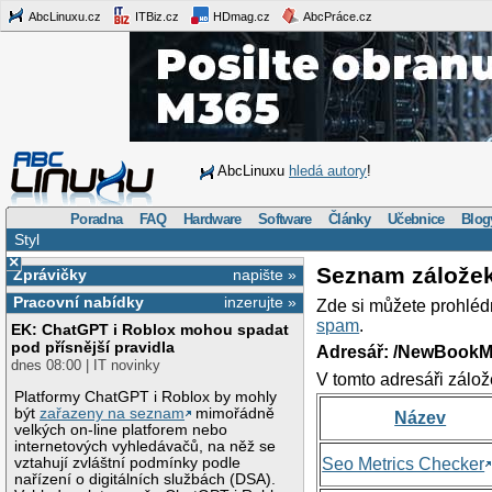
AbcLinuxu.cz
ITBiz.cz
HDmag.cz
AbcPráce.cz
AbcLinuxu
hledá autory
!
Poradna
FAQ
Hardware
Software
Články
Učebnice
Blog
Styl
×
Seznam zálože
Zprávičky
napište »
Pracovní nabídky
inzerujte »
Zde si můžete prohléd
spam
.
EK: ChatGPT i Roblox mohou spadat
pod přísnější pravidla
Adresář: /NewBookM
dnes 08:00 | IT novinky
V tomto adresáři zálož
Platformy ChatGPT i Roblox by mohly
být
zařazeny na seznam
mimořádně
Název
velkých on-line platforem nebo
internetových vyhledávačů, na něž se
vztahují zvláštní podmínky podle
Seo Metrics Checker
nařízení o digitálních službách (DSA).