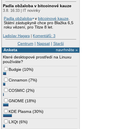
Padla obžaloba v bitcoinové kauze
3.8. 16:33 | IT novinky
Padla obžaloba
v
bitcoinové kauze
.
Státní zástupkyně chce pro Blažka 6,5
roku vězení, pro Titze 8 let.
Ladislav Hagara
|
Komentářů: 3
Centrum
|
Napsat
|
Starší
Anketa
navrhněte »
Které desktopové prostředí na Linuxu
používáte?
Budgie
(
10%
)
Cinnamon
(
7%
)
COSMIC
(
2%
)
GNOME
(
18%
)
KDE Plasma
(
30%
)
LXQt
(
6%
)