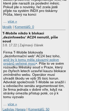
které jste narazili za poslední měsíc.
Pokud jde o novinky, řeč zcela jistě
přijde na systém INDX pro tiskárny
Průša, který na konci
…
více »
bkralik
|
Komentářů: 0
T-Mobile nikdo k blokaci
‚dezinfowebu‘ AC24 nenutil, píše
soud
3.8. 17:22 | Zajímavý článek
Firma T-Mobile blokovala
„dezinformační web“ AC24 bez toho,
aniž by k tomu měla závazný pokyn
orgánů veřejné moci
. Píše to ve svém
rozsudku Městský soud v Praze, který
po čtyřech letech uzavřel kauzu blokace
zmíněného webu. Operátor musí
uhradit škodu ve výši 35 tisíc korun.
Advokát společnosti T-Mobile se snažil i
u odvolacího senátu argumentovat tím,
že firma jednala v dobré víře, když na
stránky omezila přístup poté, co ji k
tomu vyzvalo
…
více »
Ladislav Hagara
|
Komentářů: 50