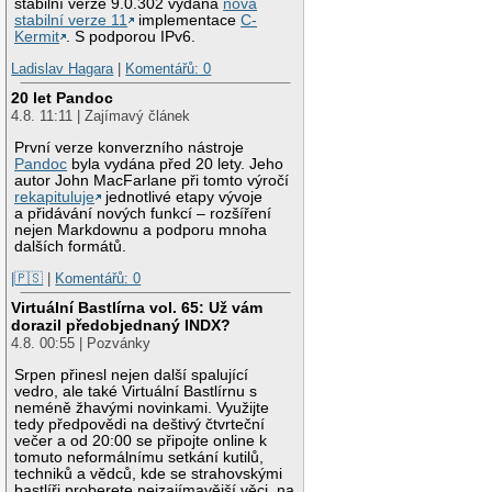
stabilní verze 9.0.302 vydána
nová
stabilní verze 11
implementace
C-
Kermit
. S podporou IPv6.
Ladislav Hagara
|
Komentářů: 0
20 let Pandoc
4.8. 11:11 | Zajímavý článek
První verze konverzního nástroje
Pandoc
byla vydána před 20 lety. Jeho
autor John MacFarlane při tomto výročí
rekapituluje
jednotlivé etapy vývoje
a přidávání nových funkcí – rozšíření
nejen Markdownu a podporu mnoha
dalších formátů.
|🇵🇸
|
Komentářů: 0
Virtuální Bastlírna vol. 65: Už vám
dorazil předobjednaný INDX?
4.8. 00:55 | Pozvánky
Srpen přinesl nejen další spalující
vedro, ale také Virtuální Bastlírnu s
neméně žhavými novinkami. Využijte
tedy předpovědi na deštivý čtvrteční
večer a od 20:00 se připojte online k
tomuto neformálnímu setkání kutilů,
techniků a vědců, kde se strahovskými
bastlíři proberete nejzajímavější věci, na