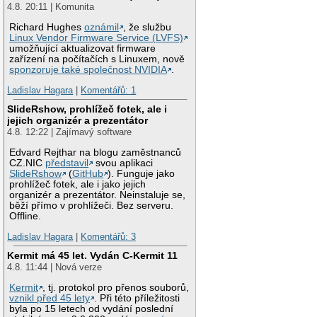
4.8. 20:11 | Komunita
Richard Hughes
oznámil
, že službu
Linux Vendor Firmware Service (LVFS)
umožňující aktualizovat firmware
zařízení na počítačích s Linuxem, nově
sponzoruje také společnost NVIDIA
.
Ladislav Hagara
|
Komentářů: 1
SlideRshow, prohlížeč fotek, ale i
jejich organizér a prezentátor
4.8. 12:22 | Zajímavý software
Edvard Rejthar na blogu zaměstnanců
CZ.NIC
představil
svou aplikaci
SlideRshow
(
GitHub
). Funguje jako
prohlížeč fotek, ale i jako jejich
organizér a prezentátor. Neinstaluje se,
běží přímo v prohlížeči. Bez serveru.
Offline.
Ladislav Hagara
|
Komentářů: 3
Kermit má 45 let. Vydán C-Kermit 11
4.8. 11:44 | Nová verze
Kermit
, tj. protokol pro přenos souborů,
vznikl před 45 lety
. Při této příležitosti
byla po 15 letech od vydání poslední