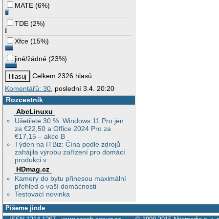
MATE
(
6%
)
TDE
(
2%
)
Xfce
(
15%
)
jiné/žádné
(
23%
)
Celkem 2326 hlasů
Komentářů: 30
, poslední 3.4. 20:20
Rozcestník
AbcLinuxu
Ušetřete 30 %: Windows 11 Pro jen
za €22,50 a Office 2024 Pro za
€17,15 – akce B
Týden na ITBiz: Čína podle zdrojů
zahájila výrobu zařízení pro domácí
produkci v
HDmag.cz
Kamery do bytu přinesou maximální
přehled o vaší domácnosti
Testovací novinka
Píšeme jinde