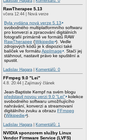
Ladislav Hagara
|
Komentářů: 0
RawTherapee 5.13
včera 12:44 | Nová verze
Byla vydána nová verze 5.13
svobodného multiplatformního softwaru
pro konverzi a zpracování digitálních
fotografií primárně ve formátů RAW
RawTherapee
(
Wikipedie
). Vedle
zdrojových kódů je k dispozici také
balíček ve formátu
AppImage
. Stačí jej
stáhnout, nastavit právo ke spuštění a
spustit.
Ladislav Hagara
|
Komentářů: 0
FFmpeg 9.0 "Lei"
4.8. 20:44 | Zajímavý článek
Jean-Baptiste Kempf na svém blogu
představil novou verzi 9.0 "Lei"
kolekce
svobodného softwaru umožňujícího
nahrávání, konverzi a streamovaní
digitálního zvuku a obrazu
FFmpeg
(
Wikipedie
).
Ladislav Hagara
|
Komentářů: 1
NVIDIA sponzorem služby Linux
Vendor Firmware Service (LVFS)