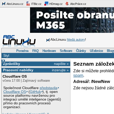
AbcLinuxu.cz
ITBiz.cz
HDmag.cz
AbcPráce.cz
AbcLinuxu
hledá autory
!
Poradna
FAQ
Hardware
Software
Články
Učebnice
Blog
Styl
×
Seznam zálože
Zprávičky
napište »
Pracovní nabídky
inzerujte »
Zde si můžete prohléd
spam
.
Cloudflare OS
včera 17:00 | Zajímavý software
Adresář: /New/New
Zde nejsou žádné zálo
Společnost Cloudflare
představila
Cloudflare OS
(
GitHub
), tj. open
source platformu navrženou pro
integraci umělé inteligence (agentů)
přímo do pracovních procesů
organizací.