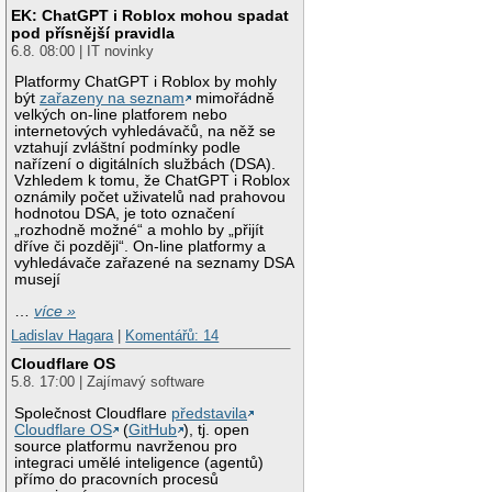
EK: ChatGPT i Roblox mohou spadat
pod přísnější pravidla
6.8. 08:00 | IT novinky
Platformy ChatGPT i Roblox by mohly
být
zařazeny na seznam
mimořádně
velkých on-line platforem nebo
internetových vyhledávačů, na něž se
vztahují zvláštní podmínky podle
nařízení o digitálních službách (DSA).
Vzhledem k tomu, že ChatGPT i Roblox
oznámily počet uživatelů nad prahovou
hodnotou DSA, je toto označení
„rozhodně možné“ a mohlo by „přijít
dříve či později“. On-line platformy a
vyhledávače zařazené na seznamy DSA
musejí
…
více »
Ladislav Hagara
|
Komentářů: 14
Cloudflare OS
5.8. 17:00 | Zajímavý software
Společnost Cloudflare
představila
Cloudflare OS
(
GitHub
), tj. open
source platformu navrženou pro
integraci umělé inteligence (agentů)
přímo do pracovních procesů