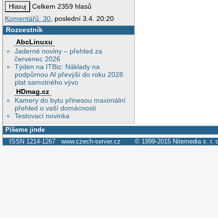
Celkem 2359 hlasů
Komentářů: 30
, poslední 3.4. 20:20
Rozcestník
AbcLinuxu
Jaderné noviny – přehled za
červenec 2026
Týden na ITBiz: Náklady na
podpůrnou AI převýší do roku 2028
plat samotného vývo
HDmag.cz
Kamery do bytu přinesou maximální
přehled o vaší domácnosti
Testovací novinka
Píšeme jinde
ISSN 1214-1267
www.czech-server.cz
© 1999-2015
Nitemedia s. r. 