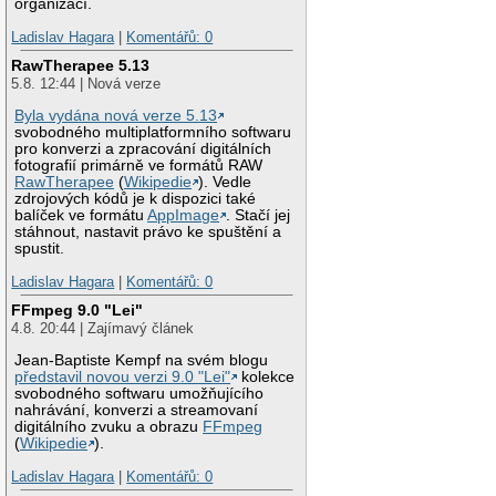
organizací.
Ladislav Hagara
|
Komentářů: 0
RawTherapee 5.13
5.8. 12:44 | Nová verze
Byla vydána nová verze 5.13
svobodného multiplatformního softwaru
pro konverzi a zpracování digitálních
fotografií primárně ve formátů RAW
RawTherapee
(
Wikipedie
). Vedle
zdrojových kódů je k dispozici také
balíček ve formátu
AppImage
. Stačí jej
stáhnout, nastavit právo ke spuštění a
spustit.
Ladislav Hagara
|
Komentářů: 0
FFmpeg 9.0 "Lei"
4.8. 20:44 | Zajímavý článek
Jean-Baptiste Kempf na svém blogu
představil novou verzi 9.0 "Lei"
kolekce
svobodného softwaru umožňujícího
nahrávání, konverzi a streamovaní
digitálního zvuku a obrazu
FFmpeg
(
Wikipedie
).
Ladislav Hagara
|
Komentářů: 0