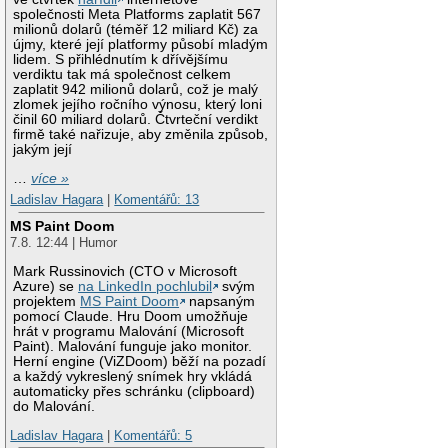
společnosti Meta Platforms zaplatit 567
milionů dolarů (téměř 12 miliard Kč) za
újmy, které její platformy působí mladým
lidem. S přihlédnutím k dřívějšímu
verdiktu tak má společnost celkem
zaplatit 942 milionů dolarů, což je malý
zlomek jejího ročního výnosu, který loni
činil 60 miliard dolarů. Čtvrteční verdikt
firmě také nařizuje, aby změnila způsob,
jakým její
…
více »
Ladislav Hagara
|
Komentářů: 13
MS Paint Doom
7.8. 12:44 | Humor
Mark Russinovich (CTO v Microsoft
Azure) se
na LinkedIn pochlubil
svým
projektem
MS Paint Doom
napsaným
pomocí Claude. Hru Doom umožňuje
hrát v programu Malování (Microsoft
Paint). Malování funguje jako monitor.
Herní engine (ViZDoom) běží na pozadí
a každý vykreslený snímek hry vkládá
automaticky přes schránku (clipboard)
do Malování.
Ladislav Hagara
|
Komentářů: 5