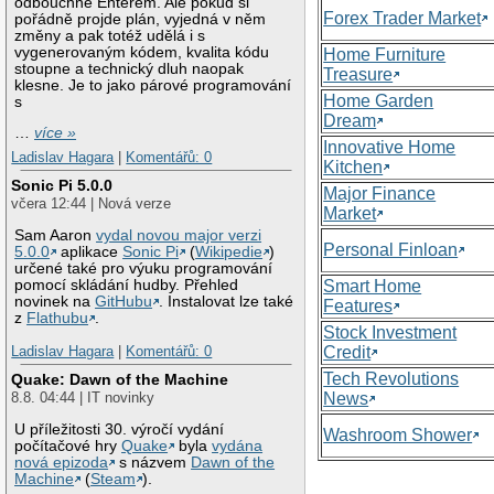
odbouchne Enterem. Ale pokud si
Forex Trader Market
pořádně projde plán, vyjedná v něm
změny a pak totéž udělá i s
vygenerovaným kódem, kvalita kódu
Home Furniture
stoupne a technický dluh naopak
Treasure
klesne. Je to jako párové programování
Home Garden
s
Dream
…
více »
Innovative Home
Ladislav Hagara
|
Komentářů: 0
Kitchen
Sonic Pi 5.0.0
Major Finance
včera 12:44 | Nová verze
Market
Sam Aaron
vydal novou major verzi
Personal Finloan
5.0.0
aplikace
Sonic Pi
(
Wikipedie
)
určené také pro výuku programování
Smart Home
pomocí skládání hudby. Přehled
novinek na
GitHubu
. Instalovat lze také
Features
z
Flathubu
.
Stock Investment
Credit
Ladislav Hagara
|
Komentářů: 0
Tech Revolutions
Quake: Dawn of the Machine
News
8.8. 04:44 | IT novinky
U příležitosti 30. výročí vydání
Washroom Shower
počítačové hry
Quake
byla
vydána
nová epizoda
s názvem
Dawn of the
Machine
(
Steam
).