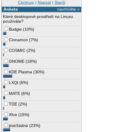
Centrum
|
Napsat
|
Starší
Anketa
navrhněte »
Které desktopové prostředí na Linuxu
používáte?
Budgie
(
10%
)
Cinnamon
(
7%
)
COSMIC
(
2%
)
GNOME
(
18%
)
KDE Plasma
(
30%
)
LXQt
(
6%
)
MATE
(
6%
)
TDE
(
2%
)
Xfce
(
15%
)
jiné/žádné
(
23%
)