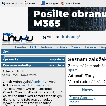
AbcLinuxu.cz
ITBiz.cz
HDmag.cz
AbcPráce.cz
AbcLinuxu
hledá autory
!
Poradna
FAQ
Hardware
Software
Články
Učebnice
Blog
Styl
×
Seznam zálože
Zprávičky
napište »
Pracovní nabídky
inzerujte »
Zde si můžete prohléd
spam
.
Adminer 6.0.0
včera 17:22 | Nová verze
Adresář: /Tony
V tomto adresáři zálož
Jakub Vrána vydal
Adminer
ve verzi
6.0.0 s
více než 130 změnami
:
"Většina změn vznikla s asistencí
Název
Claude Opus 5. Někteří lidi se bojí, že AI
asistence může kód zamořit technickým
Forex Currency
dluhem. To je jistě pravda, pokud
Meter
vývojář všechny změny bezduše