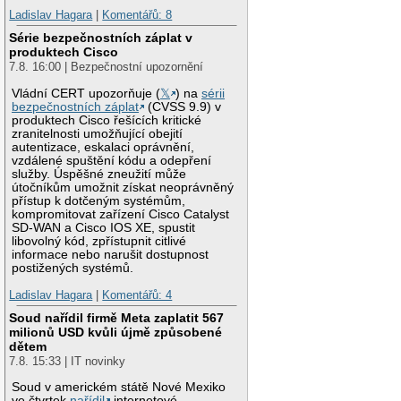
Ladislav Hagara
|
Komentářů: 8
Série bezpečnostních záplat v
produktech Cisco
7.8. 16:00 | Bezpečnostní upozornění
Vládní CERT upozorňuje (
𝕏
) na
sérii
bezpečnostních záplat
(CVSS 9.9) v
produktech Cisco řešících kritické
zranitelnosti umožňující obejití
autentizace, eskalaci oprávnění,
vzdálené spuštění kódu a odepření
služby. Úspěšné zneužití může
útočníkům umožnit získat neoprávněný
přístup k dotčeným systémům,
kompromitovat zařízení Cisco Catalyst
SD-WAN a Cisco IOS XE, spustit
libovolný kód, zpřístupnit citlivé
informace nebo narušit dostupnost
postižených systémů.
Ladislav Hagara
|
Komentářů: 4
Soud nařídil firmě Meta zaplatit 567
milionů USD kvůli újmě způsobené
dětem
7.8. 15:33 | IT novinky
Soud v americkém státě Nové Mexiko
ve čtvrtek
nařídil
internetové