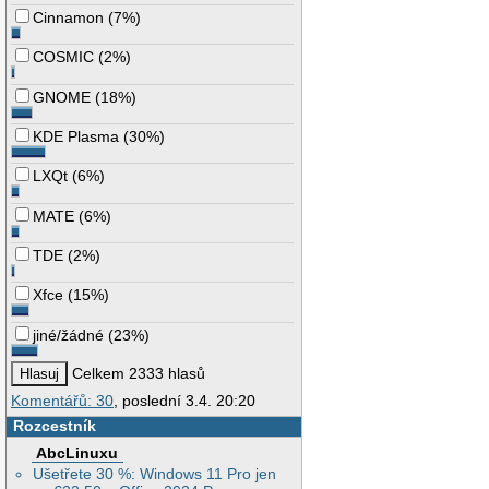
Cinnamon
(
7%
)
COSMIC
(
2%
)
GNOME
(
18%
)
KDE Plasma
(
30%
)
LXQt
(
6%
)
MATE
(
6%
)
TDE
(
2%
)
Xfce
(
15%
)
jiné/žádné
(
23%
)
Celkem 2333 hlasů
Komentářů: 30
, poslední 3.4. 20:20
Rozcestník
AbcLinuxu
Ušetřete 30 %: Windows 11 Pro jen