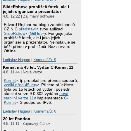
SlideRshow, prohlížeč fotek, ale i
jejich organizér a prezentátor
4.8. 12:22 | Zajímavý software
Edvard Rejthar na blogu zaměstnanců
CZ.NIC
představil
svou aplikaci
SlideRshow
(
GitHub
). Funguje jako
prohlížeč fotek, ale i jako jejich
organizér a prezentátor. Neinstaluje se,
běží přímo v prohlížeči. Bez serveru.
Offline.
Ladislav Hagara
|
Komentářů: 9
Kermit má 45 let. Vydán C-Kermit 11
4.8. 11:44 | Nová verze
Kermit
, tj. protokol pro přenos souborů,
vznikl před 45 lety
. Při této příležitosti
byla po 15 letech od vydání poslední
stabilní verze 9.0.302 vydána
nová
stabilní verze 11
implementace
C-
Kermit
. S podporou IPv6.
Ladislav Hagara
|
Komentářů: 0
20 let Pandoc
4.8. 11:11 | Zajímavý článek