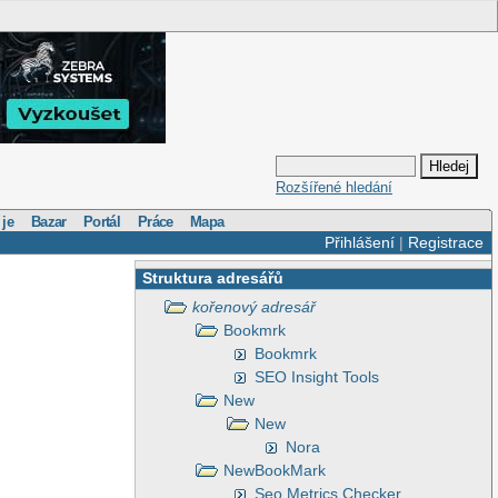
Rozšířené hledání
 je
Bazar
Portál
Práce
Mapa
Přihlášení
|
Registrace
Struktura adresářů
kořenový adresář
Bookmrk
Bookmrk
SEO Insight Tools
New
New
Nora
NewBookMark
Seo Metrics Checker