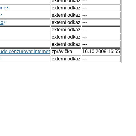
externí odkaz
---
ine
externí odkaz
---
s
externí odkaz
---
no
externí odkaz
---
externí odkaz
---
externí odkaz
---
externí odkaz
---
ude cenzurovat internet
zprávička
16.10.2009 16:55
externí odkaz
---