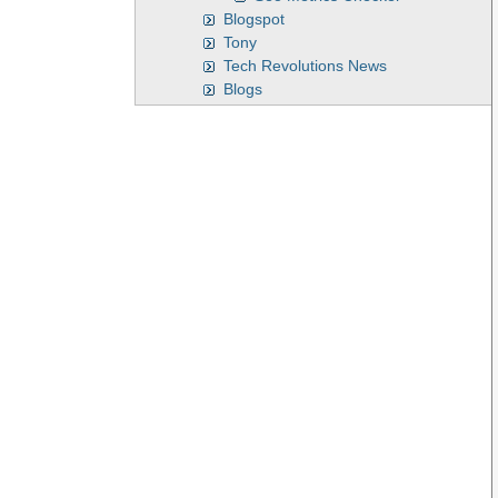
Blogspot
Tony
Tech Revolutions News
Blogs