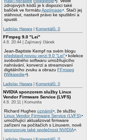
RawTherapee
(
Wikipedie
). Vedle
zdrojových kódů je k dispozici také
balíček ve formátu
AppImage
. Stačí jej
stáhnout, nastavit právo ke spuštění a
spustit.
Ladislav Hagara
|
Komentářů: 0
FFmpeg 9.0 "Lei"
4.8. 20:44 | Zajímavý článek
Jean-Baptiste Kempf na svém blogu
představil novou verzi 9.0 "Lei"
kolekce
svobodného softwaru umožňujícího
nahrávání, konverzi a streamovaní
digitálního zvuku a obrazu
FFmpeg
(
Wikipedie
).
Ladislav Hagara
|
Komentářů: 0
NVIDIA sponzorem služby Linux
Vendor Firmware Service (LVFS)
4.8. 20:11 | Komunita
Richard Hughes
oznámil
, že službu
Linux Vendor Firmware Service (LVFS)
umožňující aktualizovat firmware
zařízení na počítačích s Linuxem, nově
sponzoruje také společnost NVIDIA
.
Ladislav Hagara
|
Komentářů: 0