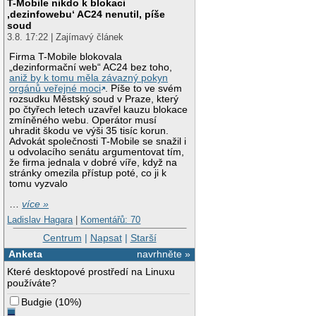
T-Mobile nikdo k blokaci
‚dezinfowebu‘ AC24 nenutil, píše
soud
3.8. 17:22 | Zajímavý článek
Firma T-Mobile blokovala
„dezinformační web“ AC24 bez toho,
aniž by k tomu měla závazný pokyn
orgánů veřejné moci
. Píše to ve svém
rozsudku Městský soud v Praze, který
po čtyřech letech uzavřel kauzu blokace
zmíněného webu. Operátor musí
uhradit škodu ve výši 35 tisíc korun.
Advokát společnosti T-Mobile se snažil i
u odvolacího senátu argumentovat tím,
že firma jednala v dobré víře, když na
stránky omezila přístup poté, co ji k
tomu vyzvalo
…
více »
Ladislav Hagara
|
Komentářů: 70
Centrum
|
Napsat
|
Starší
Anketa
navrhněte »
Které desktopové prostředí na Linuxu
používáte?
Budgie
(
10%
)