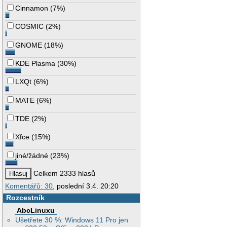
Cinnamon
(
7%
)
COSMIC
(
2%
)
GNOME
(
18%
)
KDE Plasma
(
30%
)
LXQt
(
6%
)
MATE
(
6%
)
TDE
(
2%
)
Xfce
(
15%
)
jiné/žádné
(
23%
)
Celkem 2333 hlasů
Komentářů: 30
, poslední 3.4. 20:20
Rozcestník
AbcLinuxu
Ušetřete 30 %: Windows 11 Pro jen