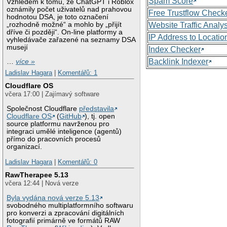
Spam Score
Vzhledem k tomu, že ChatGPT i Roblox
oznámily počet uživatelů nad prahovou
Free Trustflow Check
hodnotou DSA, je toto označení
„rozhodně možné“ a mohlo by „přijít
Website Traffic Analy
dříve či později“. On-line platformy a
IP Address to Locatio
vyhledávače zařazené na seznamy DSA
musejí
Index Checker
Backlink Indexer
…
více »
Ladislav Hagara
|
Komentářů: 1
Cloudflare OS
včera 17:00 | Zajímavý software
Společnost Cloudflare
představila
Cloudflare OS
(
GitHub
), tj. open
source platformu navrženou pro
integraci umělé inteligence (agentů)
přímo do pracovních procesů
organizací.
Ladislav Hagara
|
Komentářů: 0
RawTherapee 5.13
včera 12:44 | Nová verze
Byla vydána nová verze 5.13
svobodného multiplatformního softwaru
pro konverzi a zpracování digitálních
fotografií primárně ve formátů RAW