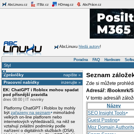
AbcLinuxu.cz
ITBiz.cz
HDmag.cz
AbcPráce.cz
AbcLinuxu
hledá autory
!
Poradna
FAQ
Hardware
Softw
Styl
×
Seznam zálože
Zprávičky
napište »
Pracovní nabídky
inzerujte »
Zde si můžete prohléd
EK: ChatGPT i Roblox mohou spadat
Adresář: /Bookmrk/S
pod přísnější pravidla
V tomto adresáři zálož
dnes 08:00 | IT novinky
Název
Platformy ChatGPT i Roblox by mohly
být
zařazeny na seznam
mimořádně
SEO Insight Tools
velkých on-line platforem nebo
Guest Posting
internetových vyhledávačů, na něž se
vztahují zvláštní podmínky podle
Moz Domain Authorit
nařízení o digitálních službách (DSA).