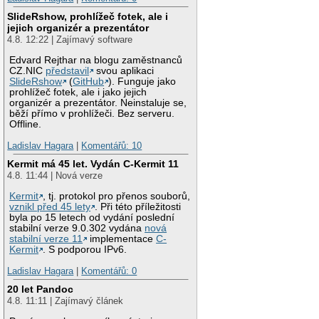
SlideRshow, prohlížeč fotek, ale i
jejich organizér a prezentátor
4.8. 12:22 | Zajímavý software
Edvard Rejthar na blogu zaměstnanců
CZ.NIC
představil
svou aplikaci
SlideRshow
(
GitHub
). Funguje jako
prohlížeč fotek, ale i jako jejich
organizér a prezentátor. Neinstaluje se,
běží přímo v prohlížeči. Bez serveru.
Offline.
Ladislav Hagara
|
Komentářů: 10
Kermit má 45 let. Vydán C-Kermit 11
4.8. 11:44 | Nová verze
Kermit
, tj. protokol pro přenos souborů,
vznikl před 45 lety
. Při této příležitosti
byla po 15 letech od vydání poslední
stabilní verze 9.0.302 vydána
nová
stabilní verze 11
implementace
C-
Kermit
. S podporou IPv6.
Ladislav Hagara
|
Komentářů: 0
20 let Pandoc
4.8. 11:11 | Zajímavý článek