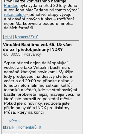
První verze konverzního nástroje
Pandoc
byla vydána před 20 lety. Jeho
autor John MacFarlane při tomto výročí
rekapituluje
jednotlivé etapy vývoje
a přidávání nových funkcí – rozšíření
nejen Markdownu a podporu mnoha
dalších formátů.
|🇵🇸
|
Komentářů: 0
Virtuální Bastlírna vol. 65: Už vám
dorazil předobjednaný INDX?
4.8. 00:55 | Pozvánky
Srpen přinesl nejen další spalující
vedro, ale také Virtuální Bastlírnu s
neméně žhavými novinkami. Využijte
tedy předpovědi na deštivý čtvrteční
večer a od 20:00 se připojte online k
tomuto neformálnímu setkání kutilů,
techniků a vědců, kde se strahovskými
bastlíři proberete nejzajímavější věci, na
které jste narazili za poslední měsíc.
Pokud jde o novinky, řeč zcela jistě
přijde na systém INDX pro tiskárny
Průša, který na konci
…
více »
bkralik
|
Komentářů: 0