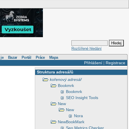
Rozšířené hledání
 je
Bazar
Portál
Práce
Mapa
Přihlášení
|
Registrace
Struktura adresářů
kořenový adresář
Bookmrk
Bookmrk
SEO Insight Tools
New
New
Nora
NewBookMark
Seo Metrics Checker