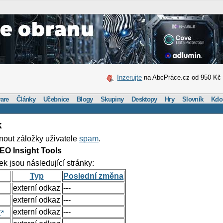
Inzerujte
na AbcPráce.cz od 950 Kč
are
Články
Učebnice
Blogy
Skupiny
Desktopy
Hry
Slovník
Kdo
k
nout záložky uživatele
spam
.
EO Insight Tools
ek jsou následující stránky:
Typ
Poslední změna
externí odkaz
---
externí odkaz
---
y
externí odkaz
---