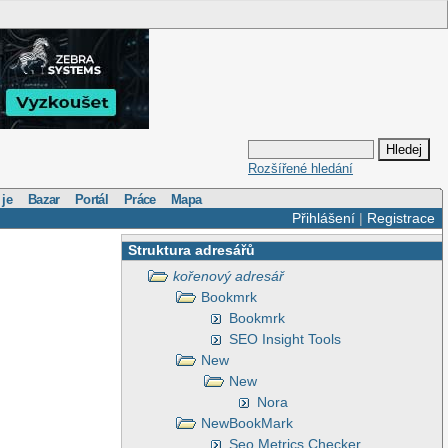
Rozšířené hledání
 je
Bazar
Portál
Práce
Mapa
Přihlášení
|
Registrace
Struktura adresářů
kořenový adresář
Bookmrk
Bookmrk
SEO Insight Tools
New
New
Nora
NewBookMark
Seo Metrics Checker