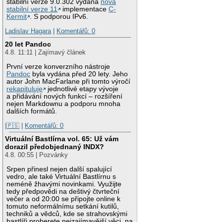
stabilní verze 9.0.302 vydána
nová
stabilní verze 11
implementace
C-
Kermit
. S podporou IPv6.
Ladislav Hagara
|
Komentářů: 0
20 let Pandoc
4.8. 11:11 | Zajímavý článek
První verze konverzního nástroje
Pandoc
byla vydána před 20 lety. Jeho
autor John MacFarlane při tomto výročí
rekapituluje
jednotlivé etapy vývoje
a přidávání nových funkcí – rozšíření
nejen Markdownu a podporu mnoha
dalších formátů.
|🇵🇸
|
Komentářů: 0
Virtuální Bastlírna vol. 65: Už vám
dorazil předobjednaný INDX?
4.8. 00:55 | Pozvánky
Srpen přinesl nejen další spalující
vedro, ale také Virtuální Bastlírnu s
neméně žhavými novinkami. Využijte
tedy předpovědi na deštivý čtvrteční
večer a od 20:00 se připojte online k
tomuto neformálnímu setkání kutilů,
techniků a vědců, kde se strahovskými
bastlíři proberete nejzajímavější věci, na