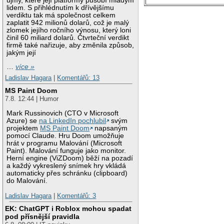
újmy, které její platformy působí mladým
lidem. S přihlédnutím k dřívějšímu
verdiktu tak má společnost celkem
zaplatit 942 milionů dolarů, což je malý
zlomek jejího ročního výnosu, který loni
činil 60 miliard dolarů. Čtvrteční verdikt
firmě také nařizuje, aby změnila způsob,
jakým její
…
více »
Ladislav Hagara
|
Komentářů: 13
MS Paint Doom
7.8. 12:44 | Humor
Mark Russinovich (CTO v Microsoft
Azure) se
na LinkedIn pochlubil
svým
projektem
MS Paint Doom
napsaným
pomocí Claude. Hru Doom umožňuje
hrát v programu Malování (Microsoft
Paint). Malování funguje jako monitor.
Herní engine (ViZDoom) běží na pozadí
a každý vykreslený snímek hry vkládá
automaticky přes schránku (clipboard)
do Malování.
Ladislav Hagara
|
Komentářů: 3
EK: ChatGPT i Roblox mohou spadat
pod přísnější pravidla