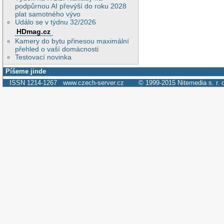
podpůrnou AI převýší do roku 2028
plat samotného vývo
Událo se v týdnu 32/2026
HDmag.cz
Kamery do bytu přinesou maximální
přehled o vaší domácnosti
Testovací novinka
Píšeme jinde
ISSN 1214-1267
www.czech-server.cz
© 1999-2015
Nitemedia s. r. 