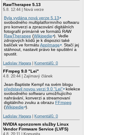
RawTherapee 5.13
5.8. 12:44 | Nová verze
Byla vydána nová verze 5.13
svobodného multiplatformního softwaru
pro konverzi a zpracování digitálních
fotografií primárně ve formátů RAW
RawTherapee
(
Wikipedie
). Vedle
zdrojových kódů je k dispozici také
balíček ve formátu
AppImage
. Stačí jej
stáhnout, nastavit právo ke spuštění a
spustit.
Ladislav Hagara
|
Komentářů: 0
FFmpeg 9.0 "Lei"
4.8. 20:44 | Zajímavý článek
Jean-Baptiste Kempf na svém blogu
představil novou verzi 9.0 "Lei"
kolekce
svobodného softwaru umožňujícího
nahrávání, konverzi a streamovaní
digitálního zvuku a obrazu
FFmpeg
(
Wikipedie
).
Ladislav Hagara
|
Komentářů: 0
NVIDIA sponzorem služby Linux
Vendor Firmware Service (LVFS)
4.8. 20:11 | Komunita