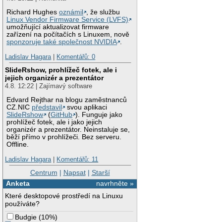
Richard Hughes
oznámil
, že službu
Linux Vendor Firmware Service (LVFS)
umožňující aktualizovat firmware
zařízení na počítačích s Linuxem, nově
sponzoruje také společnost NVIDIA
.
Ladislav Hagara
|
Komentářů: 0
SlideRshow, prohlížeč fotek, ale i
jejich organizér a prezentátor
4.8. 12:22 | Zajímavý software
Edvard Rejthar na blogu zaměstnanců
CZ.NIC
představil
svou aplikaci
SlideRshow
(
GitHub
). Funguje jako
prohlížeč fotek, ale i jako jejich
organizér a prezentátor. Neinstaluje se,
běží přímo v prohlížeči. Bez serveru.
Offline.
Ladislav Hagara
|
Komentářů: 11
Centrum
|
Napsat
|
Starší
Anketa
navrhněte »
Které desktopové prostředí na Linuxu
používáte?
Budgie
(
10%
)