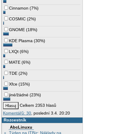
Cinnamon
(
7%
)
COSMIC
(
2%
)
GNOME
(
18%
)
KDE Plasma
(
30%
)
LXQt
(
6%
)
MATE
(
6%
)
TDE
(
2%
)
Xfce
(
15%
)
jiné/žádné
(
23%
)
Celkem 2353 hlasů
Komentářů: 30
, poslední 3.4. 20:20
Rozcestník
AbcLinuxu
Týden na ITBiz: Náklady na