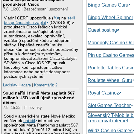
produktech Cisco
Bingo Games Guru
7.8. 16:00 | Bezpečnostní upozornění
Bingo Wheel Spinner
Vládní CERT upozorňuje (
𝕏
) na
sérii
bezpečnostních záplat
(CVSS 9.9) v
produktech Cisco řešících kritické
Guest posting
zranitelnosti umožňující obejití
autentizace, eskalaci oprávnění,
vzdálené spuštění kódu a odepření
Monopoly Casino Onl
služby. Úspěšné zneužití může
útočníkům umožnit získat neoprávněný
přístup k dotčeným systémům,
Pin up Casino Game
kompromitovat zařízení Cisco Catalyst
SD-WAN a Cisco IOS XE, spustit
libovolný kód, zpřístupnit citlivé
Roulette Tables Casi
informace nebo narušit dostupnost
postižených systémů.
Roulette Wheel Guru
Ladislav Hagara
|
Komentářů: 2
Royal Casinoz
Soud nařídil firmě Meta zaplatit 567
milionů USD kvůli újmě způsobené
dětem
Slot Games Teacher
7.8. 15:33 | IT novinky
Slovenský T-Mobile 
Soud v americkém státě Nové Mexiko
cenzurovat internet
ve čtvrtek
nařídil
internetové
společnosti Meta Platforms zaplatit 567
milionů dolarů (téměř 12 miliard Kč) za
Wildz Casino Games