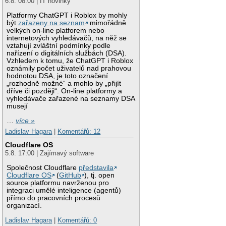
6.8. 08:00 | IT novinky
Platformy ChatGPT i Roblox by mohly
být
zařazeny na seznam
mimořádně
velkých on-line platforem nebo
internetových vyhledávačů, na něž se
vztahují zvláštní podmínky podle
nařízení o digitálních službách (DSA).
Vzhledem k tomu, že ChatGPT i Roblox
oznámily počet uživatelů nad prahovou
hodnotou DSA, je toto označení
„rozhodně možné“ a mohlo by „přijít
dříve či později“. On-line platformy a
vyhledávače zařazené na seznamy DSA
musejí
…
více »
Ladislav Hagara
|
Komentářů: 12
Cloudflare OS
5.8. 17:00 | Zajímavý software
Společnost Cloudflare
představila
Cloudflare OS
(
GitHub
), tj. open
source platformu navrženou pro
integraci umělé inteligence (agentů)
přímo do pracovních procesů
organizací.
Ladislav Hagara
|
Komentářů: 0