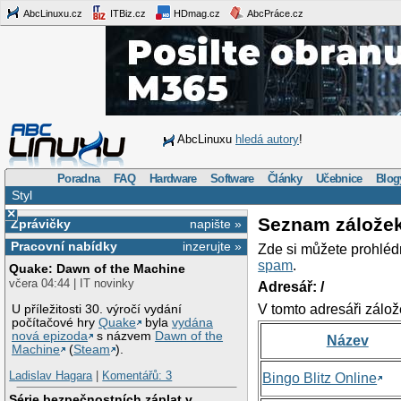
AbcLinuxu.cz
ITBiz.cz
HDmag.cz
AbcPráce.cz
AbcLinuxu
hledá autory
!
Poradna
FAQ
Hardware
Software
Články
Učebnice
Blog
Styl
×
Seznam zálože
Zprávičky
napište »
Pracovní nabídky
inzerujte »
Zde si můžete prohléd
spam
.
Quake: Dawn of the Machine
včera 04:44 | IT novinky
Adresář: /
V tomto adresáři zálož
U příležitosti 30. výročí vydání
počítačové hry
Quake
byla
vydána
nová epizoda
s názvem
Dawn of the
Název
Machine
(
Steam
).
Ladislav Hagara
|
Komentářů: 3
Bingo Blitz Online
Série bezpečnostních záplat v