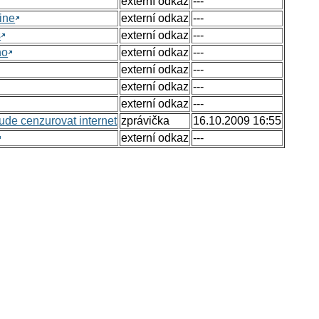
externí odkaz
---
ine
externí odkaz
---
s
externí odkaz
---
no
externí odkaz
---
externí odkaz
---
externí odkaz
---
externí odkaz
---
ude cenzurovat internet
zprávička
16.10.2009 16:55
externí odkaz
---