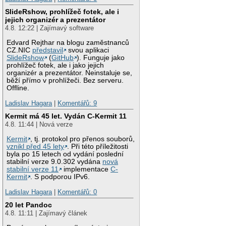
SlideRshow, prohlížeč fotek, ale i
jejich organizér a prezentátor
4.8. 12:22 | Zajímavý software
Edvard Rejthar na blogu zaměstnanců
CZ.NIC
představil
svou aplikaci
SlideRshow
(
GitHub
). Funguje jako
prohlížeč fotek, ale i jako jejich
organizér a prezentátor. Neinstaluje se,
běží přímo v prohlížeči. Bez serveru.
Offline.
Ladislav Hagara
|
Komentářů: 9
Kermit má 45 let. Vydán C-Kermit 11
4.8. 11:44 | Nová verze
Kermit
, tj. protokol pro přenos souborů,
vznikl před 45 lety
. Při této příležitosti
byla po 15 letech od vydání poslední
stabilní verze 9.0.302 vydána
nová
stabilní verze 11
implementace
C-
Kermit
. S podporou IPv6.
Ladislav Hagara
|
Komentářů: 0
20 let Pandoc
4.8. 11:11 | Zajímavý článek