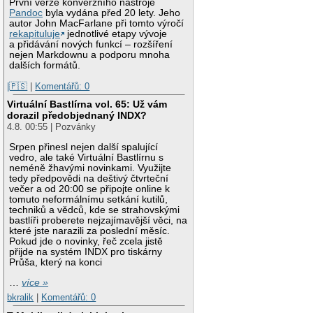
První verze konverzního nástroje
Pandoc
byla vydána před 20 lety. Jeho
autor John MacFarlane při tomto výročí
rekapituluje
jednotlivé etapy vývoje
a přidávání nových funkcí – rozšíření
nejen Markdownu a podporu mnoha
dalších formátů.
|🇵🇸
|
Komentářů: 0
Virtuální Bastlírna vol. 65: Už vám
dorazil předobjednaný INDX?
4.8. 00:55 | Pozvánky
Srpen přinesl nejen další spalující
vedro, ale také Virtuální Bastlírnu s
neméně žhavými novinkami. Využijte
tedy předpovědi na deštivý čtvrteční
večer a od 20:00 se připojte online k
tomuto neformálnímu setkání kutilů,
techniků a vědců, kde se strahovskými
bastlíři proberete nejzajímavější věci, na
které jste narazili za poslední měsíc.
Pokud jde o novinky, řeč zcela jistě
přijde na systém INDX pro tiskárny
Průša, který na konci
…
více »
bkralik
|
Komentářů: 0