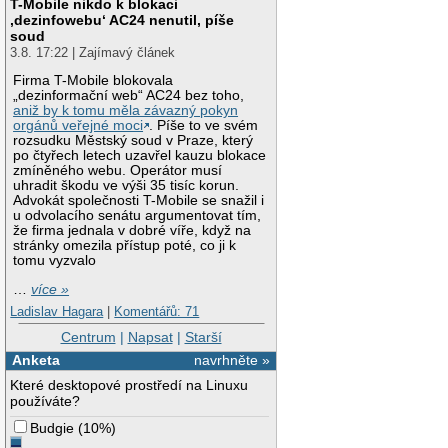
T-Mobile nikdo k blokaci
‚dezinfowebu‘ AC24 nenutil, píše
soud
3.8. 17:22 | Zajímavý článek
Firma T-Mobile blokovala
„dezinformační web“ AC24 bez toho,
aniž by k tomu měla závazný pokyn
orgánů veřejné moci
. Píše to ve svém
rozsudku Městský soud v Praze, který
po čtyřech letech uzavřel kauzu blokace
zmíněného webu. Operátor musí
uhradit škodu ve výši 35 tisíc korun.
Advokát společnosti T-Mobile se snažil i
u odvolacího senátu argumentovat tím,
že firma jednala v dobré víře, když na
stránky omezila přístup poté, co ji k
tomu vyzvalo
…
více »
Ladislav Hagara
|
Komentářů: 71
Centrum
|
Napsat
|
Starší
Anketa
navrhněte »
Které desktopové prostředí na Linuxu
používáte?
Budgie
(
10%
)