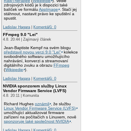
RawTherapee
(
Wikipedie
). Vedle
zdrojových kódů je k dispozici také
balíček ve formátu
AppImage
. Stačí jej
stáhnout, nastavit právo ke spuštění a
spustit.
Ladislav Hagara
|
Komentářů: 0
FFmpeg 9.0 "Lei"
4.8. 20:44 | Zajímavý článek
Jean-Baptiste Kempf na svém blogu
představil novou verzi 9.0 "Lei"
kolekce
svobodného softwaru umožňujícího
nahrávání, konverzi a streamovaní
digitálního zvuku a obrazu
FFmpeg
(
Wikipedie
).
Ladislav Hagara
|
Komentářů: 0
NVIDIA sponzorem služby Linux
Vendor Firmware Service (LVFS)
4.8. 20:11 | Komunita
Richard Hughes
oznámil
, že službu
Linux Vendor Firmware Service (LVFS)
umožňující aktualizovat firmware
zařízení na počítačích s Linuxem, nově
sponzoruje také společnost NVIDIA
.
Ladislav Hagara
|
Komentářů: 0