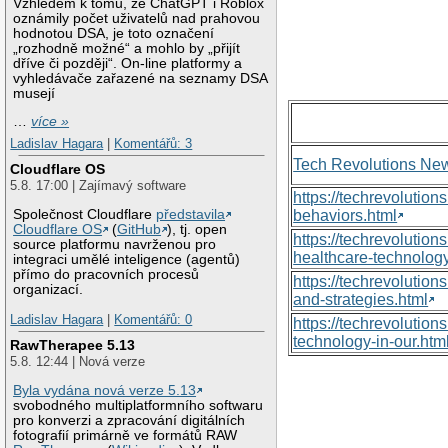
Vzhledem k tomu, že ChatGPT i Roblox
oznámily počet uživatelů nad prahovou
hodnotou DSA, je toto označení
„rozhodně možné“ a mohlo by „přijít
dříve či později“. On-line platformy a
vyhledávače zařazené na seznamy DSA
musejí
…
více »
Ladislav Hagara
|
Komentářů: 3
Tech Revolutions Ne
Cloudflare OS
5.8. 17:00 | Zajímavý software
https://techrevolutio
Společnost Cloudflare
představila
behaviors.html
Cloudflare OS
(
GitHub
), tj. open
https://techrevoluti
source platformu navrženou pro
healthcare-technology
integraci umělé inteligence (agentů)
přímo do pracovních procesů
https://techrevolutio
organizací.
and-strategies.html
Ladislav Hagara
|
Komentářů: 0
https://techrevolutio
technology-in-our.htm
RawTherapee 5.13
5.8. 12:44 | Nová verze
Byla vydána nová verze 5.13
svobodného multiplatformního softwaru
pro konverzi a zpracování digitálních
fotografií primárně ve formátů RAW