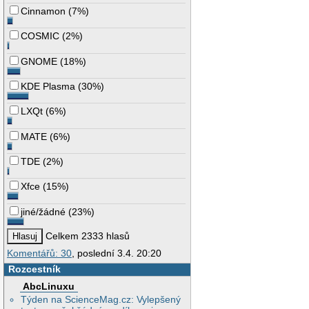
Cinnamon
(
7%
)
COSMIC
(
2%
)
GNOME
(
18%
)
KDE Plasma
(
30%
)
LXQt
(
6%
)
MATE
(
6%
)
TDE
(
2%
)
Xfce
(
15%
)
jiné/žádné
(
23%
)
Celkem 2333 hlasů
Komentářů: 30
, poslední 3.4. 20:20
Rozcestník
AbcLinuxu
Týden na ScienceMag.cz: Vylepšený