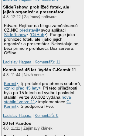
SlideRshow, prohlížeč fotek, ale i
jejich organizér a prezentátor
4.8. 12:22 | Zajímavý software
Edvard Rejthar na blogu zaměstnanců
CZ.NIC
představil
svou aplikaci
SlideRshow
(
GitHub
). Funguje jako
prohlížeč fotek, ale i jako jejich
organizér a prezentátor. Neinstaluje se,
běží přímo v prohlížeči. Bez serveru.
Offline.
Ladislav Hagara
|
Komentářů: 11
Kermit má 45 let. Vydán C-Kermit 11
4.8. 11:44 | Nová verze
Kermit
, tj. protokol pro přenos souborů,
vznikl před 45 lety
. Při této příležitosti
byla po 15 letech od vydání poslední
stabilní verze 9.0.302 vydána
nová
stabilní verze 11
implementace
C-
Kermit
. S podporou IPv6.
Ladislav Hagara
|
Komentářů: 0
20 let Pandoc
4.8. 11:11 | Zajímavý článek