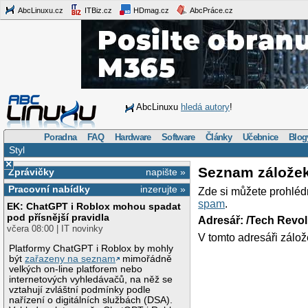
AbcLinuxu.cz
ITBiz.cz
HDmag.cz
AbcPráce.cz
AbcLinuxu
hledá autory
!
Poradna
FAQ
Hardware
Software
Články
Učebnice
Blog
Styl
×
Seznam zálože
Zprávičky
napište »
Pracovní nabídky
inzerujte »
Zde si můžete prohléd
spam
.
EK: ChatGPT i Roblox mohou spadat
pod přísnější pravidla
Adresář: /Tech Revo
včera 08:00 | IT novinky
V tomto adresáři zálož
Platformy ChatGPT i Roblox by mohly
být
zařazeny na seznam
mimořádně
velkých on-line platforem nebo
internetových vyhledávačů, na něž se
vztahují zvláštní podmínky podle
nařízení o digitálních službách (DSA).