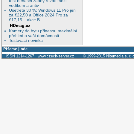
test nenašel žádný rozdíl mezi
vodíkem a antiv
Ušetřete 30 %: Windows 11 Pro jen
za €22,50 a Office 2024 Pro za
€17,15 – akce B
HDmag.cz
Kamery do bytu přinesou maximální
přehled o vaší domácnosti
Testovací novinka
Píšeme jinde
ISSN 1214-1267
www.czech-server.cz
© 1999-2015
Nitemedia s. r. 