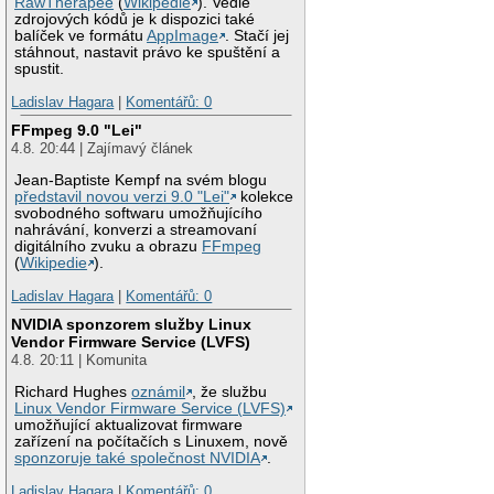
RawTherapee
(
Wikipedie
). Vedle
zdrojových kódů je k dispozici také
balíček ve formátu
AppImage
. Stačí jej
stáhnout, nastavit právo ke spuštění a
spustit.
Ladislav Hagara
|
Komentářů: 0
FFmpeg 9.0 "Lei"
4.8. 20:44 | Zajímavý článek
Jean-Baptiste Kempf na svém blogu
představil novou verzi 9.0 "Lei"
kolekce
svobodného softwaru umožňujícího
nahrávání, konverzi a streamovaní
digitálního zvuku a obrazu
FFmpeg
(
Wikipedie
).
Ladislav Hagara
|
Komentářů: 0
NVIDIA sponzorem služby Linux
Vendor Firmware Service (LVFS)
4.8. 20:11 | Komunita
Richard Hughes
oznámil
, že službu
Linux Vendor Firmware Service (LVFS)
umožňující aktualizovat firmware
zařízení na počítačích s Linuxem, nově
sponzoruje také společnost NVIDIA
.
Ladislav Hagara
|
Komentářů: 0