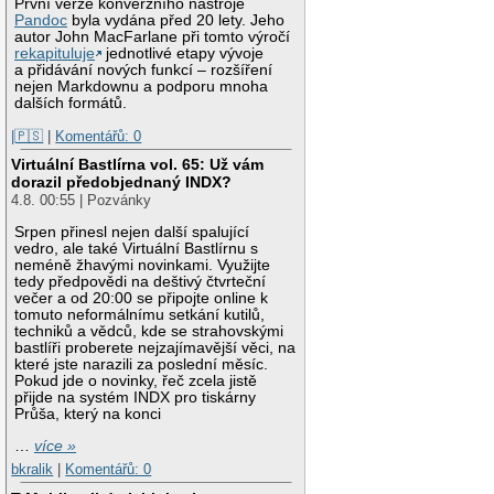
První verze konverzního nástroje
Pandoc
byla vydána před 20 lety. Jeho
autor John MacFarlane při tomto výročí
rekapituluje
jednotlivé etapy vývoje
a přidávání nových funkcí – rozšíření
nejen Markdownu a podporu mnoha
dalších formátů.
|🇵🇸
|
Komentářů: 0
Virtuální Bastlírna vol. 65: Už vám
dorazil předobjednaný INDX?
4.8. 00:55 | Pozvánky
Srpen přinesl nejen další spalující
vedro, ale také Virtuální Bastlírnu s
neméně žhavými novinkami. Využijte
tedy předpovědi na deštivý čtvrteční
večer a od 20:00 se připojte online k
tomuto neformálnímu setkání kutilů,
techniků a vědců, kde se strahovskými
bastlíři proberete nejzajímavější věci, na
které jste narazili za poslední měsíc.
Pokud jde o novinky, řeč zcela jistě
přijde na systém INDX pro tiskárny
Průša, který na konci
…
více »
bkralik
|
Komentářů: 0