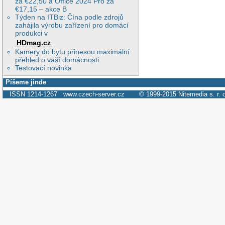
za €22,50 a Office 2024 Pro za
€17,15 – akce B
Týden na ITBiz: Čína podle zdrojů
zahájila výrobu zařízení pro domácí
produkci v
HDmag.cz
Kamery do bytu přinesou maximální
přehled o vaší domácnosti
Testovací novinka
Píšeme jinde
ISSN 1214-1267
www.czech-server.cz
© 1999-2015
Nitemedia s. r. 