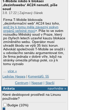
T-Mobile nikdo k blokaci
‚dezinfowebu‘ AC24 nenutil, píše
soud
3.8. 17:22 | Zajímavý článek
Firma T-Mobile blokovala
„dezinformační web“ AC24 bez toho,
aniž by k tomu měla závazný pokyn
orgánů veřejné moci
. Píše to ve svém
rozsudku Městský soud v Praze, který
po čtyřech letech uzavřel kauzu blokace
zmíněného webu. Operátor musí
uhradit škodu ve výši 35 tisíc korun.
Advokát společnosti T-Mobile se snažil i
u odvolacího senátu argumentovat tím,
že firma jednala v dobré víře, když na
stránky omezila přístup poté, co ji k
tomu vyzvalo
…
více »
Ladislav Hagara
|
Komentářů: 55
Centrum
|
Napsat
|
Starší
Anketa
navrhněte »
Které desktopové prostředí na Linuxu
používáte?
Budgie
(
10%
)