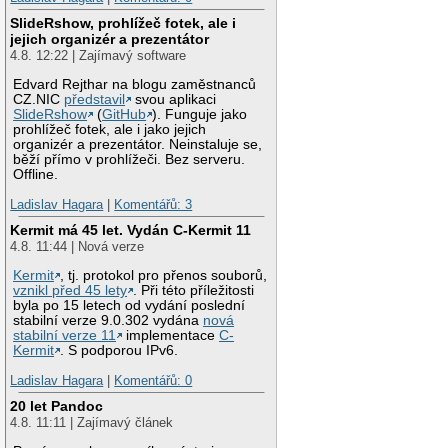
SlideRshow, prohlížeč fotek, ale i
jejich organizér a prezentátor
4.8. 12:22 | Zajímavý software
Edvard Rejthar na blogu zaměstnanců
CZ.NIC
představil
svou aplikaci
SlideRshow
(
GitHub
). Funguje jako
prohlížeč fotek, ale i jako jejich
organizér a prezentátor. Neinstaluje se,
běží přímo v prohlížeči. Bez serveru.
Offline.
Ladislav Hagara
|
Komentářů: 3
Kermit má 45 let. Vydán C-Kermit 11
4.8. 11:44 | Nová verze
Kermit
, tj. protokol pro přenos souborů,
vznikl před 45 lety
. Při této příležitosti
byla po 15 letech od vydání poslední
stabilní verze 9.0.302 vydána
nová
stabilní verze 11
implementace
C-
Kermit
. S podporou IPv6.
Ladislav Hagara
|
Komentářů: 0
20 let Pandoc
4.8. 11:11 | Zajímavý článek