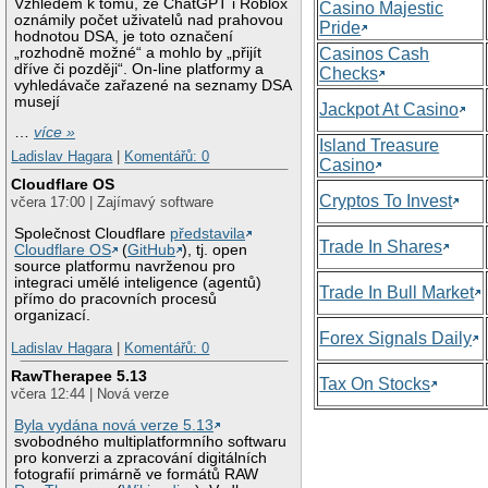
Vzhledem k tomu, že ChatGPT i Roblox
Casino Majestic
oznámily počet uživatelů nad prahovou
Pride
hodnotou DSA, je toto označení
„rozhodně možné“ a mohlo by „přijít
Casinos Cash
dříve či později“. On-line platformy a
Checks
vyhledávače zařazené na seznamy DSA
musejí
Jackpot At Casino
…
více »
Island Treasure
Ladislav Hagara
|
Komentářů: 0
Casino
Cloudflare OS
Cryptos To Invest
včera 17:00 | Zajímavý software
Společnost Cloudflare
představila
Trade In Shares
Cloudflare OS
(
GitHub
), tj. open
source platformu navrženou pro
integraci umělé inteligence (agentů)
Trade In Bull Market
přímo do pracovních procesů
organizací.
Forex Signals Daily
Ladislav Hagara
|
Komentářů: 0
RawTherapee 5.13
Tax On Stocks
včera 12:44 | Nová verze
Byla vydána nová verze 5.13
svobodného multiplatformního softwaru
pro konverzi a zpracování digitálních
fotografií primárně ve formátů RAW