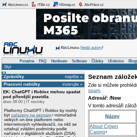
AbcLinuxu.cz
ITBiz.cz
HDmag.cz
AbcPráce.cz
AbcLinuxu
hledá autory
!
Poradna
FAQ
Hardware
Software
Články
Učebnice
Blog
Styl
×
Seznam zálože
Zprávičky
napište »
Pracovní nabídky
inzerujte »
Zde si můžete prohléd
spam
.
EK: ChatGPT i Roblox mohou spadat
pod přísnější pravidla
Adresář: /New
dnes 08:00 | IT novinky
V tomto adresáři zálož
Platformy ChatGPT i Roblox by mohly
být
zařazeny na seznam
mimořádně
Název
velkých on-line platforem nebo
internetových vyhledávačů, na něž se
About Crown
vztahují zvláštní podmínky podle
Casino
nařízení o digitálních službách (DSA).