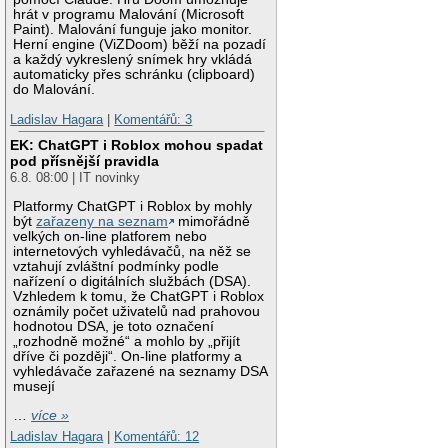
hrát v programu Malování (Microsoft
Paint). Malování funguje jako monitor.
Herní engine (ViZDoom) běží na pozadí
a každý vykreslený snímek hry vkládá
automaticky přes schránku (clipboard)
do Malování.
Ladislav Hagara
|
Komentářů: 3
EK: ChatGPT i Roblox mohou spadat
pod přísnější pravidla
6.8. 08:00 | IT novinky
Platformy ChatGPT i Roblox by mohly
být
zařazeny na seznam
mimořádně
velkých on-line platforem nebo
internetových vyhledávačů, na něž se
vztahují zvláštní podmínky podle
nařízení o digitálních službách (DSA).
Vzhledem k tomu, že ChatGPT i Roblox
oznámily počet uživatelů nad prahovou
hodnotou DSA, je toto označení
„rozhodně možné“ a mohlo by „přijít
dříve či později“. On-line platformy a
vyhledávače zařazené na seznamy DSA
musejí
…
více »
Ladislav Hagara
|
Komentářů: 12