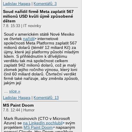
Ladislav Hagara
|
Komentářů: 3
Soud nařídil firmě Meta zaplatit 567
milionů USD kvůli újmě způsobené
dětem
7.8. 15:33 | IT novinky
Soud v americkém státě Nové Mexiko
ve čtvrtek
nařídil
internetové
společnosti Meta Platforms zaplatit 567
milionů dolarů (téměř 12 miliard Kč) za
újmy, které její platformy působí mladým
lidem. S přihlédnutím k dřívějšímu
verdiktu tak má společnost celkem
zaplatit 942 milionů dolarů, což je malý
zlomek jejího ročního výnosu, který loni
činil 60 miliard dolarů. Čtvrteční verdikt
firmě také nařizuje, aby změnila způsob,
jakým její
…
více »
Ladislav Hagara
|
Komentářů: 13
MS Paint Doom
7.8. 12:44 | Humor
Mark Russinovich (CTO v Microsoft
Azure) se
na LinkedIn pochlubil
svým
projektem
MS Paint Doom
napsaným
pomocí Claude. Hru Doom umožňuje