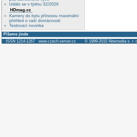
Událo se v týdnu 32/2026
HDmag.cz
Kamery do bytu přinesou maximální
přehled o vaší domácnosti
Testovací novinka
Píšeme jinde
ISSN 1214-1267
www.czech-server.cz
© 1999-2015
Nitemedia s. r. 