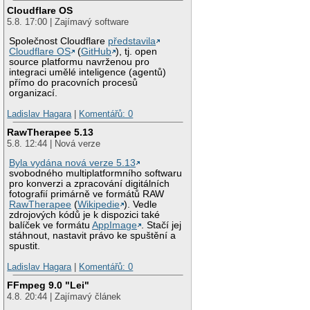
Cloudflare OS
5.8. 17:00 | Zajímavý software
Společnost Cloudflare
představila
Cloudflare OS
(
GitHub
), tj. open
source platformu navrženou pro
integraci umělé inteligence (agentů)
přímo do pracovních procesů
organizací.
Ladislav Hagara
|
Komentářů: 0
RawTherapee 5.13
5.8. 12:44 | Nová verze
Byla vydána nová verze 5.13
svobodného multiplatformního softwaru
pro konverzi a zpracování digitálních
fotografií primárně ve formátů RAW
RawTherapee
(
Wikipedie
). Vedle
zdrojových kódů je k dispozici také
balíček ve formátu
AppImage
. Stačí jej
stáhnout, nastavit právo ke spuštění a
spustit.
Ladislav Hagara
|
Komentářů: 0
FFmpeg 9.0 "Lei"
4.8. 20:44 | Zajímavý článek