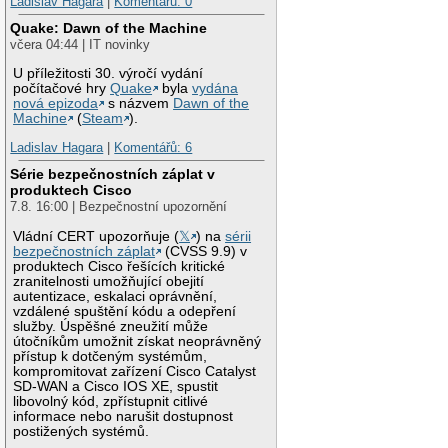
Ladislav Hagara
|
Komentářů: 0
Quake: Dawn of the Machine
včera 04:44 | IT novinky
U příležitosti 30. výročí vydání
počítačové hry
Quake
byla
vydána
nová epizoda
s názvem
Dawn of the
Machine
(
Steam
).
Ladislav Hagara
|
Komentářů: 6
Série bezpečnostních záplat v
produktech Cisco
7.8. 16:00 | Bezpečnostní upozornění
Vládní CERT upozorňuje (
𝕏
) na
sérii
bezpečnostních záplat
(CVSS 9.9) v
produktech Cisco řešících kritické
zranitelnosti umožňující obejití
autentizace, eskalaci oprávnění,
vzdálené spuštění kódu a odepření
služby. Úspěšné zneužití může
útočníkům umožnit získat neoprávněný
přístup k dotčeným systémům,
kompromitovat zařízení Cisco Catalyst
SD-WAN a Cisco IOS XE, spustit
libovolný kód, zpřístupnit citlivé
informace nebo narušit dostupnost
postižených systémů.