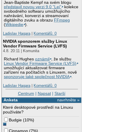
Jean-Baptiste Kempf na svém blogu
představil novou verzi 9.0 "Lei"
kolekce
svobodného softwaru umožňujícího
nahrávání, konverzi a streamovaní
digitálního zvuku a obrazu
FFmpeg
(
Wikipedie
).
Ladislav Hagara
|
Komentářů: 0
NVIDIA sponzorem služby Linux
Vendor Firmware Service (LVFS)
4.8. 20:11 | Komunita
Richard Hughes
oznámil
, že službu
Linux Vendor Firmware Service (LVFS)
umožňující aktualizovat firmware
zařízení na počítačích s Linuxem, nově
sponzoruje také společnost NVIDIA
.
Ladislav Hagara
|
Komentářů: 0
Centrum
|
Napsat
|
Starší
Anketa
navrhněte »
Které desktopové prostředí na Linuxu
používáte?
Budgie
(
10%
)
Cinnamon
(
7%
)