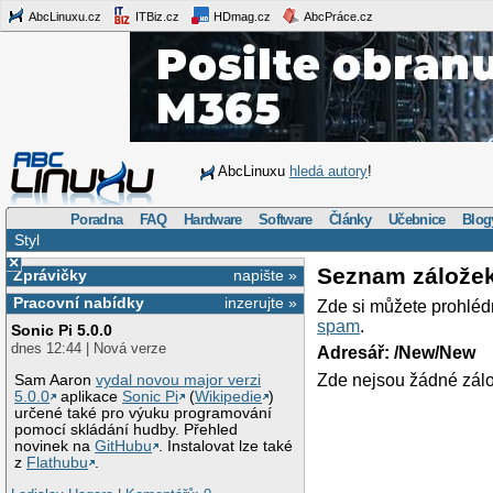
AbcLinuxu.cz
ITBiz.cz
HDmag.cz
AbcPráce.cz
AbcLinuxu
hledá autory
!
Poradna
FAQ
Hardware
Software
Články
Učebnice
Blog
Styl
×
Seznam zálože
Zprávičky
napište »
Pracovní nabídky
inzerujte »
Zde si můžete prohléd
spam
.
Sonic Pi 5.0.0
dnes 12:44 | Nová verze
Adresář: /New/New
Zde nejsou žádné zálo
Sam Aaron
vydal novou major verzi
5.0.0
aplikace
Sonic Pi
(
Wikipedie
)
určené také pro výuku programování
pomocí skládání hudby. Přehled
novinek na
GitHubu
. Instalovat lze také
z
Flathubu
.