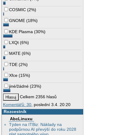
COSMIC
(
2%
)
GNOME
(
18%
)
KDE Plasma
(
30%
)
LXQt
(
6%
)
MATE
(
6%
)
TDE
(
2%
)
Xfce
(
15%
)
jiné/žádné
(
23%
)
Celkem 2356 hlasů
Komentářů: 30
, poslední 3.4. 20:20
Rozcestník
AbcLinuxu
Týden na ITBiz: Náklady na
podpůrnou AI převýší do roku 2028
plat samotného vývo