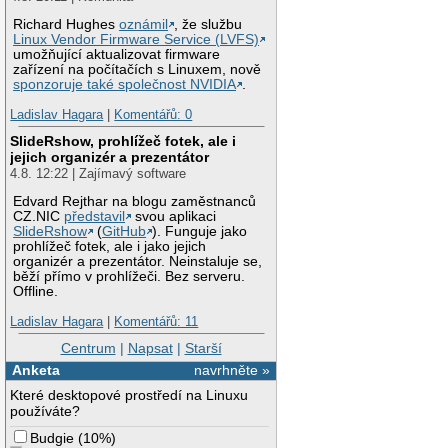
Richard Hughes
oznámil
, že službu
Linux Vendor Firmware Service (LVFS)
umožňující aktualizovat firmware
zařízení na počítačích s Linuxem, nově
sponzoruje také společnost NVIDIA
.
Ladislav Hagara
|
Komentářů: 0
SlideRshow, prohlížeč fotek, ale i
jejich organizér a prezentátor
4.8. 12:22 | Zajímavý software
Edvard Rejthar na blogu zaměstnanců
CZ.NIC
představil
svou aplikaci
SlideRshow
(
GitHub
). Funguje jako
prohlížeč fotek, ale i jako jejich
organizér a prezentátor. Neinstaluje se,
běží přímo v prohlížeči. Bez serveru.
Offline.
Ladislav Hagara
|
Komentářů: 11
Centrum
|
Napsat
|
Starší
Anketa
navrhněte »
Které desktopové prostředí na Linuxu
používáte?
Budgie
(
10%
)