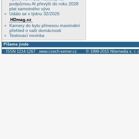
podpůrnou AI převýší do roku 2028
plat samotného vývo
Událo se v týdnu 32/2026
HDmag.cz
Kamery do bytu přinesou maximální
přehled o vaší domácnosti
Testovací novinka
Píšeme jinde
ISSN 1214-1267
www.czech-server.cz
© 1999-2015
Nitemedia s. r. 