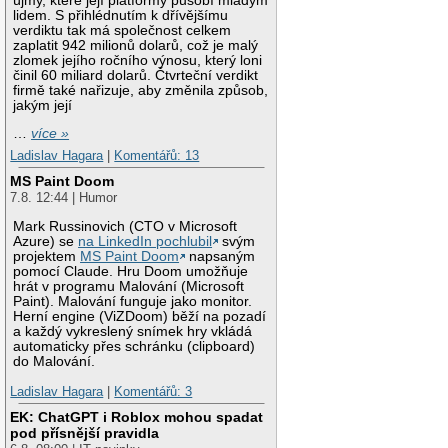
újmy, které její platformy působí mladým
lidem. S přihlédnutím k dřívějšímu
verdiktu tak má společnost celkem
zaplatit 942 milionů dolarů, což je malý
zlomek jejího ročního výnosu, který loni
činil 60 miliard dolarů. Čtvrteční verdikt
firmě také nařizuje, aby změnila způsob,
jakým její
…
více »
Ladislav Hagara
|
Komentářů: 13
MS Paint Doom
7.8. 12:44 | Humor
Mark Russinovich (CTO v Microsoft
Azure) se
na LinkedIn pochlubil
svým
projektem
MS Paint Doom
napsaným
pomocí Claude. Hru Doom umožňuje
hrát v programu Malování (Microsoft
Paint). Malování funguje jako monitor.
Herní engine (ViZDoom) běží na pozadí
a každý vykreslený snímek hry vkládá
automaticky přes schránku (clipboard)
do Malování.
Ladislav Hagara
|
Komentářů: 3
EK: ChatGPT i Roblox mohou spadat
pod přísnější pravidla