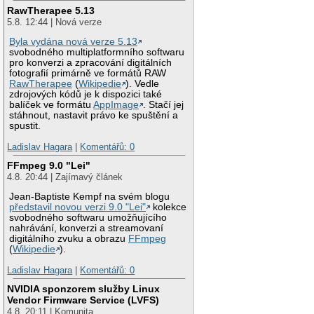
RawTherapee 5.13
5.8. 12:44 | Nová verze
Byla vydána nová verze 5.13
svobodného multiplatformního softwaru
pro konverzi a zpracování digitálních
fotografií primárně ve formátů RAW
RawTherapee
(
Wikipedie
). Vedle
zdrojových kódů je k dispozici také
balíček ve formátu
AppImage
. Stačí jej
stáhnout, nastavit právo ke spuštění a
spustit.
Ladislav Hagara
|
Komentářů: 0
FFmpeg 9.0 "Lei"
4.8. 20:44 | Zajímavý článek
Jean-Baptiste Kempf na svém blogu
představil novou verzi 9.0 "Lei"
kolekce
svobodného softwaru umožňujícího
nahrávání, konverzi a streamovaní
digitálního zvuku a obrazu
FFmpeg
(
Wikipedie
).
Ladislav Hagara
|
Komentářů: 0
NVIDIA sponzorem služby Linux
Vendor Firmware Service (LVFS)
4.8. 20:11 | Komunita