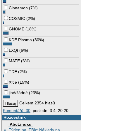
Cinnamon
(
7%
)
COSMIC
(
2%
)
GNOME
(
18%
)
KDE Plasma
(
30%
)
LXQt
(
6%
)
MATE
(
6%
)
TDE
(
2%
)
Xfce
(
15%
)
jiné/žádné
(
23%
)
Celkem 2354 hlasů
Komentářů: 30
, poslední 3.4. 20:20
Rozcestník
AbcLinuxu
Týden na ITBiz: Náklady na