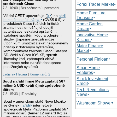
produktech Cisco
Forex Trader Market
7.8. 16:00 | Bezpečnostní upozornění
Home Furniture
Vládní CERT upozorňuje (
𝕏
) na
sérii
Treasure
bezpečnostních záplat
(CVSS 9.9) v
produktech Cisco řešících kritické
Home Garden
zranitelnosti umožňující obejití
Dream
autentizace, eskalaci oprávnění,
Innovative Home
vzdálené spuštění kódu a odepření
služby. Úspěšné zneužití může
Kitchen
útočníkům umožnit získat neoprávněný
Major Finance
přístup k dotčeným systémům,
Market
kompromitovat zařízení Cisco Catalyst
SD-WAN a Cisco IOS XE, spustit
libovolný kód, zpřístupnit citlivé
Personal Finloan
informace nebo narušit dostupnost
postižených systémů.
Smart Home
Features
Ladislav Hagara
|
Komentářů: 2
Stock Investment
Soud nařídil firmě Meta zaplatit 567
Credit
milionů USD kvůli újmě způsobené
Tech Revolutions
dětem
7.8. 15:33 | IT novinky
News
Soud v americkém státě Nové Mexiko
Washroom Shower
ve čtvrtek
nařídil
internetové
společnosti Meta Platforms zaplatit 567
milionů dolarů (téměř 12 miliard Kč) za