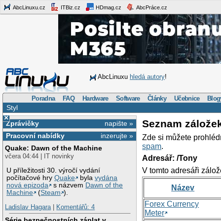
AbcLinuxu.cz
ITBiz.cz
HDmag.cz
AbcPráce.cz
AbcLinuxu
hledá autory
!
Poradna
FAQ
Hardware
Software
Články
Učebnice
Blog
Styl
×
Seznam zálože
Zprávičky
napište »
Pracovní nabídky
inzerujte »
Zde si můžete prohléd
spam
.
Quake: Dawn of the Machine
včera 04:44 | IT novinky
Adresář: /Tony
V tomto adresáři zálož
U příležitosti 30. výročí vydání
počítačové hry
Quake
byla
vydána
nová epizoda
s názvem
Dawn of the
Název
Machine
(
Steam
).
Forex Currency
Ladislav Hagara
|
Komentářů: 4
Meter
Série bezpečnostních záplat v