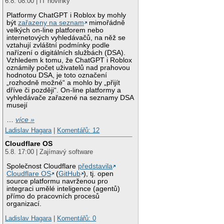
6.8. 08:00 | IT novinky
Platformy ChatGPT i Roblox by mohly
být
zařazeny na seznam
mimořádně
velkých on-line platforem nebo
internetových vyhledávačů, na něž se
vztahují zvláštní podmínky podle
nařízení o digitálních službách (DSA).
Vzhledem k tomu, že ChatGPT i Roblox
oznámily počet uživatelů nad prahovou
hodnotou DSA, je toto označení
„rozhodně možné“ a mohlo by „přijít
dříve či později“. On-line platformy a
vyhledávače zařazené na seznamy DSA
musejí
…
více »
Ladislav Hagara
|
Komentářů: 12
Cloudflare OS
5.8. 17:00 | Zajímavý software
Společnost Cloudflare
představila
Cloudflare OS
(
GitHub
), tj. open
source platformu navrženou pro
integraci umělé inteligence (agentů)
přímo do pracovních procesů
organizací.
Ladislav Hagara
|
Komentářů: 0