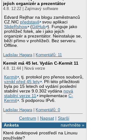
jejich organizér a prezentátor
4.8. 12:22 | Zajímavý software
Edvard Rejthar na blogu zaměstnanců
CZ.NIC
představil
svou aplikaci
SlideRshow
(
GitHub
). Funguje jako
prohlížeč fotek, ale i jako jejich
organizér a prezentátor. Neinstaluje se,
běží přímo v prohlížeči. Bez serveru.
Offline.
Ladislav Hagara
|
Komentářů: 11
Kermit má 45 let. Vydán C-Kermit 11
4.8. 11:44 | Nová verze
Kermit
, tj. protokol pro přenos souborů,
vznikl před 45 lety
. Při této příležitosti
byla po 15 letech od vydání poslední
stabilní verze 9.0.302 vydána
nová
stabilní verze 11
implementace
C-
Kermit
. S podporou IPv6.
Ladislav Hagara
|
Komentářů: 0
Centrum
|
Napsat
|
Starší
Anketa
navrhněte »
Které desktopové prostředí na Linuxu
používáte?