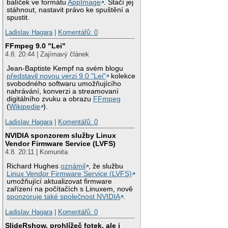
balíček ve formátu
AppImage
. Stačí jej
stáhnout, nastavit právo ke spuštění a
spustit.
Ladislav Hagara
|
Komentářů: 0
FFmpeg 9.0 "Lei"
4.8. 20:44 | Zajímavý článek
Jean-Baptiste Kempf na svém blogu
představil novou verzi 9.0 "Lei"
kolekce
svobodného softwaru umožňujícího
nahrávání, konverzi a streamovaní
digitálního zvuku a obrazu
FFmpeg
(
Wikipedie
).
Ladislav Hagara
|
Komentářů: 0
NVIDIA sponzorem služby Linux
Vendor Firmware Service (LVFS)
4.8. 20:11 | Komunita
Richard Hughes
oznámil
, že službu
Linux Vendor Firmware Service (LVFS)
umožňující aktualizovat firmware
zařízení na počítačích s Linuxem, nově
sponzoruje také společnost NVIDIA
.
Ladislav Hagara
|
Komentářů: 0
SlideRshow, prohlížeč fotek, ale i