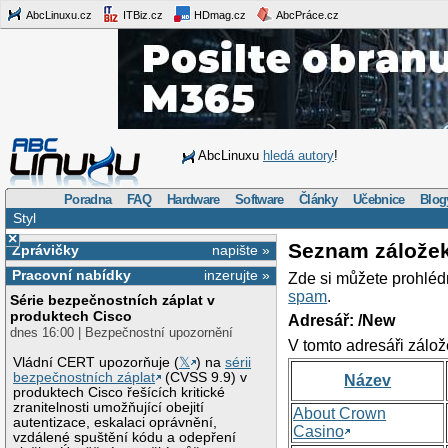
AbcLinuxu.cz
ITBiz.cz
HDmag.cz
AbcPráce.cz
AbcLinuxu
hledá autory
!
Poradna
FAQ
Hardware
Software
Články
Učebnice
Blog
Styl
×
Seznam zálože
Zprávičky
napište »
Pracovní nabídky
inzerujte »
Zde si můžete prohléd
spam
.
Série bezpečnostních záplat v
produktech Cisco
Adresář: /New
dnes 16:00 | Bezpečnostní upozornění
V tomto adresáři zálož
Vládní CERT upozorňuje (
𝕏
) na
sérii
bezpečnostních záplat
(CVSS 9.9) v
Název
produktech Cisco řešících kritické
zranitelnosti umožňující obejití
About Crown
autentizace, eskalaci oprávnění,
Casino
vzdálené spuštění kódu a odepření