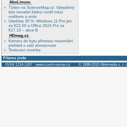
AbcLinuxu
Týden na ScienceMag.cz: Vylepšený
test nenašel žádný rozdíl mezi
vodíkem a antiv
Ušetřete 30 %: Windows 11 Pro jen
za €22,50 a Office 2024 Pro za
€17,15 – akce B
HDmag.cz
Kamery do bytu přinesou maximální
přehled o vaší domácnosti
Testovací novinka
Píšeme jinde
ISSN 1214-1267
www.czech-server.cz
© 1999-2015
Nitemedia s. r. 