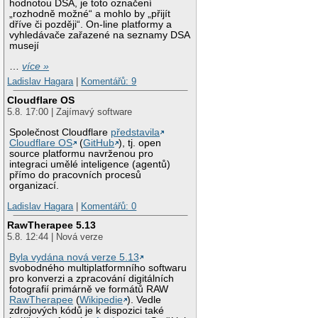
hodnotou DSA, je toto označení
„rozhodně možné“ a mohlo by „přijít
dříve či později“. On-line platformy a
vyhledávače zařazené na seznamy DSA
musejí
…
více »
Ladislav Hagara
|
Komentářů: 9
Cloudflare OS
5.8. 17:00 | Zajímavý software
Společnost Cloudflare
představila
Cloudflare OS
(
GitHub
), tj. open
source platformu navrženou pro
integraci umělé inteligence (agentů)
přímo do pracovních procesů
organizací.
Ladislav Hagara
|
Komentářů: 0
RawTherapee 5.13
5.8. 12:44 | Nová verze
Byla vydána nová verze 5.13
svobodného multiplatformního softwaru
pro konverzi a zpracování digitálních
fotografií primárně ve formátů RAW
RawTherapee
(
Wikipedie
). Vedle
zdrojových kódů je k dispozici také