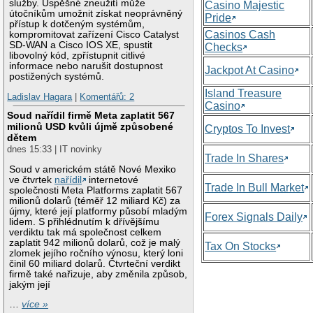
služby. Úspěšné zneužití může
Casino Majestic
útočníkům umožnit získat neoprávněný
Pride
přístup k dotčeným systémům,
Casinos Cash
kompromitovat zařízení Cisco Catalyst
SD-WAN a Cisco IOS XE, spustit
Checks
libovolný kód, zpřístupnit citlivé
informace nebo narušit dostupnost
Jackpot At Casino
postižených systémů.
Island Treasure
Ladislav Hagara
|
Komentářů: 2
Casino
Soud nařídil firmě Meta zaplatit 567
milionů USD kvůli újmě způsobené
Cryptos To Invest
dětem
dnes 15:33 | IT novinky
Trade In Shares
Soud v americkém státě Nové Mexiko
ve čtvrtek
nařídil
internetové
Trade In Bull Market
společnosti Meta Platforms zaplatit 567
milionů dolarů (téměř 12 miliard Kč) za
újmy, které její platformy působí mladým
Forex Signals Daily
lidem. S přihlédnutím k dřívějšímu
verdiktu tak má společnost celkem
zaplatit 942 milionů dolarů, což je malý
Tax On Stocks
zlomek jejího ročního výnosu, který loni
činil 60 miliard dolarů. Čtvrteční verdikt
firmě také nařizuje, aby změnila způsob,
jakým její
…
více »