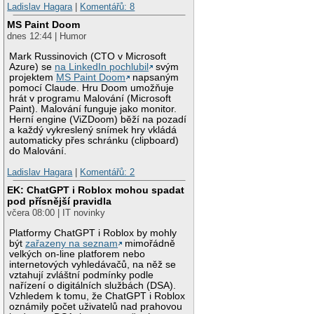
Ladislav Hagara
|
Komentářů: 8
MS Paint Doom
dnes 12:44 | Humor
Mark Russinovich (CTO v Microsoft
Azure) se
na LinkedIn pochlubil
svým
projektem
MS Paint Doom
napsaným
pomocí Claude. Hru Doom umožňuje
hrát v programu Malování (Microsoft
Paint). Malování funguje jako monitor.
Herní engine (ViZDoom) běží na pozadí
a každý vykreslený snímek hry vkládá
automaticky přes schránku (clipboard)
do Malování.
Ladislav Hagara
|
Komentářů: 2
EK: ChatGPT i Roblox mohou spadat
pod přísnější pravidla
včera 08:00 | IT novinky
Platformy ChatGPT i Roblox by mohly
být
zařazeny na seznam
mimořádně
velkých on-line platforem nebo
internetových vyhledávačů, na něž se
vztahují zvláštní podmínky podle
nařízení o digitálních službách (DSA).
Vzhledem k tomu, že ChatGPT i Roblox
oznámily počet uživatelů nad prahovou