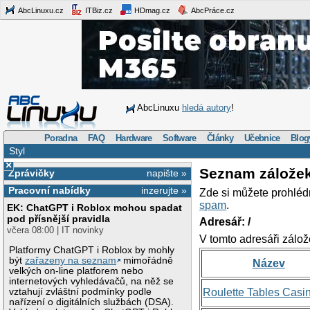
AbcLinuxu.cz
ITBiz.cz
HDmag.cz
AbcPráce.cz
AbcLinuxu
hledá autory
!
Poradna
FAQ
Hardware
Software
Články
Učebnice
Blog
Styl
×
Seznam zálože
Zprávičky
napište »
Pracovní nabídky
inzerujte »
Zde si můžete prohléd
spam
.
EK: ChatGPT i Roblox mohou spadat
pod přísnější pravidla
Adresář: /
včera 08:00 | IT novinky
V tomto adresáři zálož
Platformy ChatGPT i Roblox by mohly
být
zařazeny na seznam
mimořádně
Název
velkých on-line platforem nebo
internetových vyhledávačů, na něž se
vztahují zvláštní podmínky podle
Roulette Tables Casi
nařízení o digitálních službách (DSA).