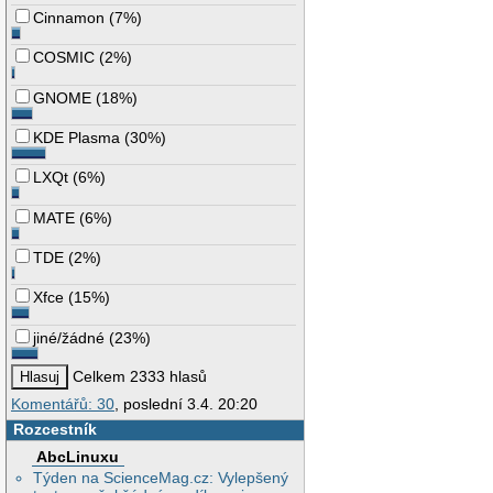
Cinnamon
(
7%
)
COSMIC
(
2%
)
GNOME
(
18%
)
KDE Plasma
(
30%
)
LXQt
(
6%
)
MATE
(
6%
)
TDE
(
2%
)
Xfce
(
15%
)
jiné/žádné
(
23%
)
Celkem 2333 hlasů
Komentářů: 30
, poslední 3.4. 20:20
Rozcestník
AbcLinuxu
Týden na ScienceMag.cz: Vylepšený