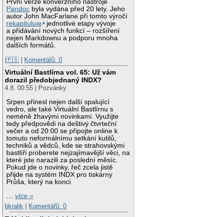
První verze konverzního nástroje
Pandoc
byla vydána před 20 lety. Jeho
autor John MacFarlane při tomto výročí
rekapituluje
jednotlivé etapy vývoje
a přidávání nových funkcí – rozšíření
nejen Markdownu a podporu mnoha
dalších formátů.
|🇵🇸
|
Komentářů: 0
Virtuální Bastlírna vol. 65: Už vám
dorazil předobjednaný INDX?
4.8. 00:55 | Pozvánky
Srpen přinesl nejen další spalující
vedro, ale také Virtuální Bastlírnu s
neméně žhavými novinkami. Využijte
tedy předpovědi na deštivý čtvrteční
večer a od 20:00 se připojte online k
tomuto neformálnímu setkání kutilů,
techniků a vědců, kde se strahovskými
bastlíři proberete nejzajímavější věci, na
které jste narazili za poslední měsíc.
Pokud jde o novinky, řeč zcela jistě
přijde na systém INDX pro tiskárny
Průša, který na konci
…
více »
bkralik
|
Komentářů: 0