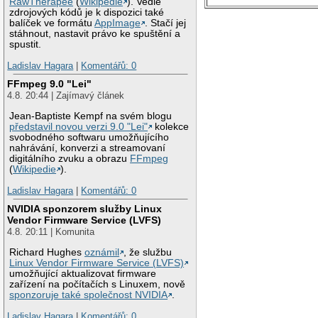
RawTherapee
(
Wikipedie
). Vedle
zdrojových kódů je k dispozici také
balíček ve formátu
AppImage
. Stačí jej
stáhnout, nastavit právo ke spuštění a
spustit.
Ladislav Hagara
|
Komentářů: 0
FFmpeg 9.0 "Lei"
4.8. 20:44 | Zajímavý článek
Jean-Baptiste Kempf na svém blogu
představil novou verzi 9.0 "Lei"
kolekce
svobodného softwaru umožňujícího
nahrávání, konverzi a streamovaní
digitálního zvuku a obrazu
FFmpeg
(
Wikipedie
).
Ladislav Hagara
|
Komentářů: 0
NVIDIA sponzorem služby Linux
Vendor Firmware Service (LVFS)
4.8. 20:11 | Komunita
Richard Hughes
oznámil
, že službu
Linux Vendor Firmware Service (LVFS)
umožňující aktualizovat firmware
zařízení na počítačích s Linuxem, nově
sponzoruje také společnost NVIDIA
.
Ladislav Hagara
|
Komentářů: 0