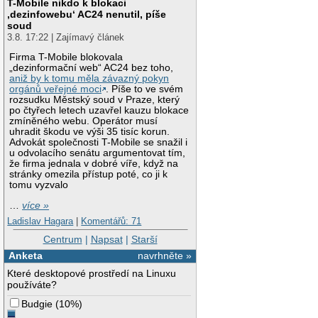
T-Mobile nikdo k blokaci
‚dezinfowebu‘ AC24 nenutil, píše
soud
3.8. 17:22 | Zajímavý článek
Firma T-Mobile blokovala
„dezinformační web“ AC24 bez toho,
aniž by k tomu měla závazný pokyn
orgánů veřejné moci
. Píše to ve svém
rozsudku Městský soud v Praze, který
po čtyřech letech uzavřel kauzu blokace
zmíněného webu. Operátor musí
uhradit škodu ve výši 35 tisíc korun.
Advokát společnosti T-Mobile se snažil i
u odvolacího senátu argumentovat tím,
že firma jednala v dobré víře, když na
stránky omezila přístup poté, co ji k
tomu vyzvalo
…
více »
Ladislav Hagara
|
Komentářů: 71
Centrum
|
Napsat
|
Starší
Anketa
navrhněte »
Které desktopové prostředí na Linuxu
používáte?
Budgie
(
10%
)