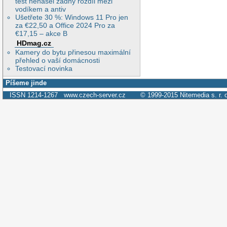
test nenašel žádný rozdíl mezi
vodíkem a antiv
Ušetřete 30 %: Windows 11 Pro jen
za €22,50 a Office 2024 Pro za
€17,15 – akce B
HDmag.cz
Kamery do bytu přinesou maximální
přehled o vaší domácnosti
Testovací novinka
Píšeme jinde
ISSN 1214-1267
www.czech-server.cz
© 1999-2015
Nitemedia s. r. 