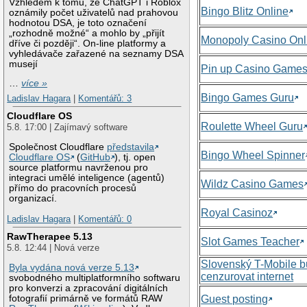
Vzhledem k tomu, že ChatGPT i Roblox
Bingo Blitz Online
oznámily počet uživatelů nad prahovou
hodnotou DSA, je toto označení
„rozhodně možné“ a mohlo by „přijít
Monopoly Casino Onl
dříve či později“. On-line platformy a
vyhledávače zařazené na seznamy DSA
musejí
Pin up Casino Game
…
více »
Bingo Games Guru
Ladislav Hagara
|
Komentářů: 3
Cloudflare OS
Roulette Wheel Guru
5.8. 17:00 | Zajímavý software
Společnost Cloudflare
představila
Bingo Wheel Spinner
Cloudflare OS
(
GitHub
), tj. open
source platformu navrženou pro
integraci umělé inteligence (agentů)
Wildz Casino Games
přímo do pracovních procesů
organizací.
Royal Casinoz
Ladislav Hagara
|
Komentářů: 0
RawTherapee 5.13
Slot Games Teacher
5.8. 12:44 | Nová verze
Slovenský T-Mobile 
Byla vydána nová verze 5.13
cenzurovat internet
svobodného multiplatformního softwaru
pro konverzi a zpracování digitálních
Guest posting
fotografií primárně ve formátů RAW