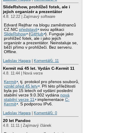
SlideRshow, prohlížeč fotek, ale i
jejich organizér a prezentátor
4.8. 12:22 | Zajímavý software
Edvard Rejthar na blogu zaměstnanců
CZ.NIC
představil
svou aplikaci
SlideRshow
(
GitHub
). Funguje jako
prohlížeč fotek, ale i jako jejich
organizér a prezentátor. Neinstaluje se,
běží přímo v prohlížeči. Bez serveru.
Offline.
Ladislav Hagara
|
Komentářů: 11
Kermit má 45 let. Vydán C-Kermit 11
4.8. 11:44 | Nová verze
Kermit
, tj. protokol pro přenos souborů,
vznikl před 45 lety
. Při této příležitosti
byla po 15 letech od vydání poslední
stabilní verze 9.0.302 vydána
nová
stabilní verze 11
implementace
C-
Kermit
. S podporou IPv6.
Ladislav Hagara
|
Komentářů: 0
20 let Pandoc
4.8. 11:11 | Zajímavý článek