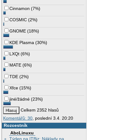
Cinnamon
(
7%
)
COSMIC
(
2%
)
GNOME
(
18%
)
KDE Plasma
(
30%
)
LXQt
(
6%
)
MATE
(
6%
)
TDE
(
2%
)
Xfce
(
15%
)
jiné/žádné
(
23%
)
Celkem 2352 hlasů
Komentářů: 30
, poslední 3.4. 20:20
Rozcestník
AbcLinuxu
Týden na ITBiz: Náklady na