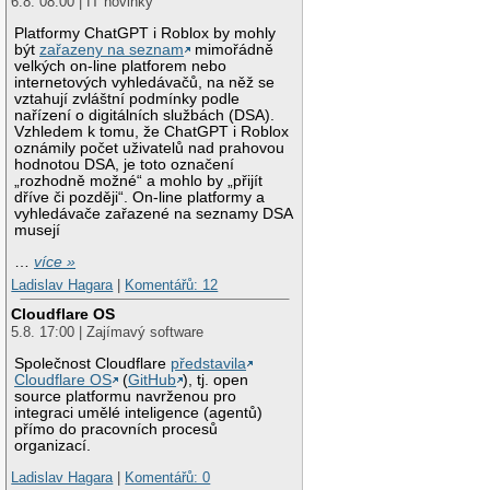
6.8. 08:00 | IT novinky
Platformy ChatGPT i Roblox by mohly
být
zařazeny na seznam
mimořádně
velkých on-line platforem nebo
internetových vyhledávačů, na něž se
vztahují zvláštní podmínky podle
nařízení o digitálních službách (DSA).
Vzhledem k tomu, že ChatGPT i Roblox
oznámily počet uživatelů nad prahovou
hodnotou DSA, je toto označení
„rozhodně možné“ a mohlo by „přijít
dříve či později“. On-line platformy a
vyhledávače zařazené na seznamy DSA
musejí
…
více »
Ladislav Hagara
|
Komentářů: 12
Cloudflare OS
5.8. 17:00 | Zajímavý software
Společnost Cloudflare
představila
Cloudflare OS
(
GitHub
), tj. open
source platformu navrženou pro
integraci umělé inteligence (agentů)
přímo do pracovních procesů
organizací.
Ladislav Hagara
|
Komentářů: 0