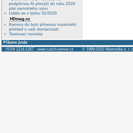
podpůrnou AI převýší do roku 2028
plat samotného vývo
Událo se v týdnu 32/2026
HDmag.cz
Kamery do bytu přinesou maximální
přehled o vaší domácnosti
Testovací novinka
Píšeme jinde
ISSN 1214-1267
www.czech-server.cz
© 1999-2015
Nitemedia s. r. 