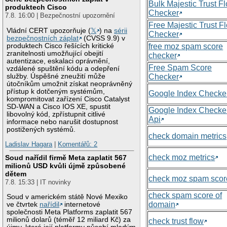
Bulk Majestic Trust F
produktech Cisco
Checker
7.8. 16:00 | Bezpečnostní upozornění
Free Majestic Trust F
Vládní CERT upozorňuje (
𝕏
) na
sérii
Checker
bezpečnostních záplat
(CVSS 9.9) v
produktech Cisco řešících kritické
free moz spam score
zranitelnosti umožňující obejití
checker
autentizace, eskalaci oprávnění,
Free Spam Score
vzdálené spuštění kódu a odepření
služby. Úspěšné zneužití může
Checker
útočníkům umožnit získat neoprávněný
přístup k dotčeným systémům,
Google Index Checke
kompromitovat zařízení Cisco Catalyst
SD-WAN a Cisco IOS XE, spustit
Google Index Checke
libovolný kód, zpřístupnit citlivé
Api
informace nebo narušit dostupnost
postižených systémů.
check domain metrics
Ladislav Hagara
|
Komentářů: 2
check moz metrics
Soud nařídil firmě Meta zaplatit 567
milionů USD kvůli újmě způsobené
dětem
check moz spam scor
7.8. 15:33 | IT novinky
check spam score of
Soud v americkém státě Nové Mexiko
domain
ve čtvrtek
nařídil
internetové
společnosti Meta Platforms zaplatit 567
milionů dolarů (téměř 12 miliard Kč) za
check trust flow