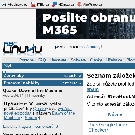
AbcLinuxu.cz
ITBiz.cz
HDmag.cz
AbcPráce.cz
AbcLinuxu
hledá autory
!
Poradna
FAQ
Hardware
Software
Články
Učebnice
Blog
Styl
×
Seznam zálože
Zprávičky
napište »
Pracovní nabídky
inzerujte »
Zde si můžete prohléd
spam
.
Quake: Dawn of the Machine
včera 04:44 | IT novinky
Adresář: /NewBookM
V tomto adresáři zálož
U příležitosti 30. výročí vydání
počítačové hry
Quake
byla
vydána
nová epizoda
s názvem
Dawn of the
Název
Machine
(
Steam
).
Bulk Google Index
Ladislav Hagara
|
Komentářů: 3
Checker
Série bezpečnostních záplat v