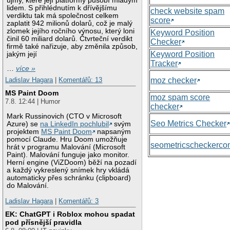
újmy, které její platformy působí mladým
lidem. S přihlédnutím k dřívějšímu
check website spam
verdiktu tak má společnost celkem
score
zaplatit 942 milionů dolarů, což je malý
zlomek jejího ročního výnosu, který loni
Keyword Position
činil 60 miliard dolarů. Čtvrteční verdikt
Checker
firmě také nařizuje, aby změnila způsob,
Keyword Position
jakým její
Tracker
…
více »
moz checker
Ladislav Hagara
|
Komentářů: 13
MS Paint Doom
moz spam score
7.8. 12:44 | Humor
checker
Mark Russinovich (CTO v Microsoft
Seo Metrics Checker
Azure) se
na LinkedIn pochlubil
svým
projektem
MS Paint Doom
napsaným
pomocí Claude. Hru Doom umožňuje
seometricscheckerc
hrát v programu Malování (Microsoft
Paint). Malování funguje jako monitor.
Herní engine (ViZDoom) běží na pozadí
a každý vykreslený snímek hry vkládá
automaticky přes schránku (clipboard)
do Malování.
Ladislav Hagara
|
Komentářů: 3
EK: ChatGPT i Roblox mohou spadat
pod přísnější pravidla