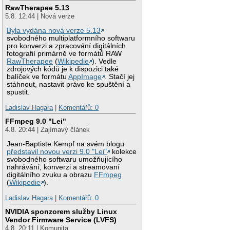
RawTherapee 5.13
5.8. 12:44 | Nová verze
Byla vydána nová verze 5.13
svobodného multiplatformního softwaru
pro konverzi a zpracování digitálních
fotografií primárně ve formátů RAW
RawTherapee
(
Wikipedie
). Vedle
zdrojových kódů je k dispozici také
balíček ve formátu
AppImage
. Stačí jej
stáhnout, nastavit právo ke spuštění a
spustit.
Ladislav Hagara
|
Komentářů: 0
FFmpeg 9.0 "Lei"
4.8. 20:44 | Zajímavý článek
Jean-Baptiste Kempf na svém blogu
představil novou verzi 9.0 "Lei"
kolekce
svobodného softwaru umožňujícího
nahrávání, konverzi a streamovaní
digitálního zvuku a obrazu
FFmpeg
(
Wikipedie
).
Ladislav Hagara
|
Komentářů: 0
NVIDIA sponzorem služby Linux
Vendor Firmware Service (LVFS)
4.8. 20:11 | Komunita