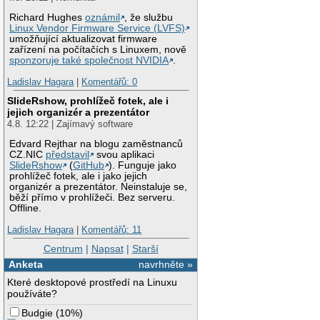
Richard Hughes
oznámil
, že službu
Linux Vendor Firmware Service (LVFS)
umožňující aktualizovat firmware
zařízení na počítačích s Linuxem, nově
sponzoruje také společnost NVIDIA
.
Ladislav Hagara
|
Komentářů: 0
SlideRshow, prohlížeč fotek, ale i
jejich organizér a prezentátor
4.8. 12:22 | Zajímavý software
Edvard Rejthar na blogu zaměstnanců
CZ.NIC
představil
svou aplikaci
SlideRshow
(
GitHub
). Funguje jako
prohlížeč fotek, ale i jako jejich
organizér a prezentátor. Neinstaluje se,
běží přímo v prohlížeči. Bez serveru.
Offline.
Ladislav Hagara
|
Komentářů: 11
Centrum
|
Napsat
|
Starší
Anketa
navrhněte »
Které desktopové prostředí na Linuxu
používáte?
Budgie
(
10%
)