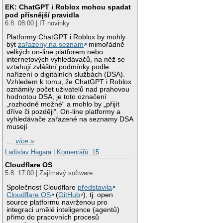
EK: ChatGPT i Roblox mohou spadat
pod přísnější pravidla
6.8. 08:00 | IT novinky
Platformy ChatGPT i Roblox by mohly
být
zařazeny na seznam
mimořádně
velkých on-line platforem nebo
internetových vyhledávačů, na něž se
vztahují zvláštní podmínky podle
nařízení o digitálních službách (DSA).
Vzhledem k tomu, že ChatGPT i Roblox
oznámily počet uživatelů nad prahovou
hodnotou DSA, je toto označení
„rozhodně možné“ a mohlo by „přijít
dříve či později“. On-line platformy a
vyhledávače zařazené na seznamy DSA
musejí
…
více »
Ladislav Hagara
|
Komentářů: 15
Cloudflare OS
5.8. 17:00 | Zajímavý software
Společnost Cloudflare
představila
Cloudflare OS
(
GitHub
), tj. open
source platformu navrženou pro
integraci umělé inteligence (agentů)
přímo do pracovních procesů