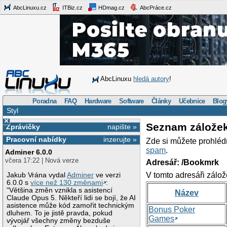
AbcLinuxu.cz
ITBiz.cz
HDmag.cz
AbcPráce.cz
AbcLinuxu
hledá autory
!
Poradna
FAQ
Hardware
Software
Články
Učebnice
Blog
Styl
×
Seznam zálože
Zprávičky
napište »
Pracovní nabídky
inzerujte »
Zde si můžete prohléd
spam
.
Adminer 6.0.0
včera 17:22 | Nová verze
Adresář: /Bookmrk
V tomto adresáři zálož
Jakub Vrána vydal
Adminer
ve verzi
6.0.0 s
více než 130 změnami
:
"Většina změn vznikla s asistencí
Název
Claude Opus 5. Někteří lidi se bojí, že AI
asistence může kód zamořit technickým
Bonus Poker
dluhem. To je jistě pravda, pokud
Games
vývojář všechny změny bezduše