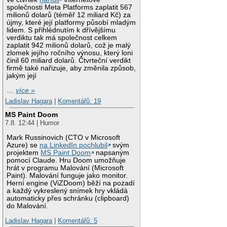
společnosti Meta Platforms zaplatit 567
milionů dolarů (téměř 12 miliard Kč) za
újmy, které její platformy působí mladým
lidem. S přihlédnutím k dřívějšímu
verdiktu tak má společnost celkem
zaplatit 942 milionů dolarů, což je malý
zlomek jejího ročního výnosu, který loni
činil 60 miliard dolarů. Čtvrteční verdikt
firmě také nařizuje, aby změnila způsob,
jakým její
…
více »
Ladislav Hagara
|
Komentářů: 19
MS Paint Doom
7.8. 12:44 | Humor
Mark Russinovich (CTO v Microsoft
Azure) se
na LinkedIn pochlubil
svým
projektem
MS Paint Doom
napsaným
pomocí Claude. Hru Doom umožňuje
hrát v programu Malování (Microsoft
Paint). Malování funguje jako monitor.
Herní engine (ViZDoom) běží na pozadí
a každý vykreslený snímek hry vkládá
automaticky přes schránku (clipboard)
do Malování.
Ladislav Hagara
|
Komentářů: 5