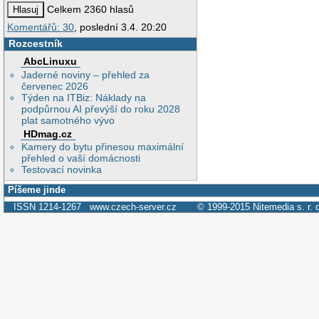
Celkem 2360 hlasů
Komentářů: 30
, poslední 3.4. 20:20
Rozcestník
AbcLinuxu
Jaderné noviny – přehled za
červenec 2026
Týden na ITBiz: Náklady na
podpůrnou AI převýší do roku 2028
plat samotného vývo
HDmag.cz
Kamery do bytu přinesou maximální
přehled o vaší domácnosti
Testovací novinka
Píšeme jinde
ISSN 1214-1267
www.czech-server.cz
© 1999-2015
Nitemedia s. r. 