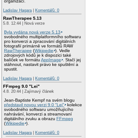
organizací.
Ladislav Hagara
|
Komentářů: 0
RawTherapee 5.13
5.8. 12:44 | Nová verze
Byla vydána nová verze 5.13
svobodného multiplatformního softwaru
pro konverzi a zpracování digitálních
fotografií primárně ve formátů RAW
RawTherapee
(
Wikipedie
). Vedle
zdrojových kódů je k dispozici také
balíček ve formátu
AppImage
. Stačí jej
stáhnout, nastavit právo ke spuštění a
spustit.
Ladislav Hagara
|
Komentářů: 0
FFmpeg 9.0 "Lei"
4.8. 20:44 | Zajímavý článek
Jean-Baptiste Kempf na svém blogu
představil novou verzi 9.0 "Lei"
kolekce
svobodného softwaru umožňujícího
nahrávání, konverzi a streamovaní
digitálního zvuku a obrazu
FFmpeg
(
Wikipedie
).
Ladislav Hagara
|
Komentářů: 0