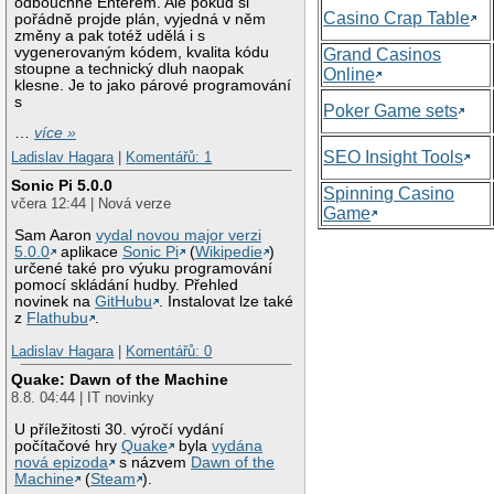
odbouchne Enterem. Ale pokud si
Casino Crap Table
pořádně projde plán, vyjedná v něm
změny a pak totéž udělá i s
vygenerovaným kódem, kvalita kódu
Grand Casinos
stoupne a technický dluh naopak
Online
klesne. Je to jako párové programování
s
Poker Game sets
…
více »
SEO Insight Tools
Ladislav Hagara
|
Komentářů: 1
Sonic Pi 5.0.0
Spinning Casino
včera 12:44 | Nová verze
Game
Sam Aaron
vydal novou major verzi
5.0.0
aplikace
Sonic Pi
(
Wikipedie
)
určené také pro výuku programování
pomocí skládání hudby. Přehled
novinek na
GitHubu
. Instalovat lze také
z
Flathubu
.
Ladislav Hagara
|
Komentářů: 0
Quake: Dawn of the Machine
8.8. 04:44 | IT novinky
U příležitosti 30. výročí vydání
počítačové hry
Quake
byla
vydána
nová epizoda
s názvem
Dawn of the
Machine
(
Steam
).