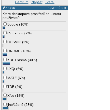
Centrum
|
Napsat
|
Starší
Anketa
navrhněte »
Které desktopové prostředí na Linuxu
používáte?
Budgie
(
10%
)
Cinnamon
(
7%
)
COSMIC
(
2%
)
GNOME
(
18%
)
KDE Plasma
(
30%
)
LXQt
(
6%
)
MATE
(
6%
)
TDE
(
2%
)
Xfce
(
15%
)
jiné/žádné
(
23%
)