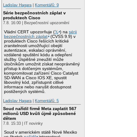
Ladislav Hagara
|
Komentářů: 9
Série bezpečnostních záplat v
produktech Cisco
7.8. 16:00 | Bezpečnostní upozornění
Vládní CERT upozorňuje (
𝕏
) na
sérii
bezpečnostních záplat
(CVSS 9.9) v
produktech Cisco řešících kritické
zranitelnosti umožňující obejití
autentizace, eskalaci oprávnění,
vzdálené spuštění kódu a odepření
služby. Úspěšné zneužití může
útočníkům umožnit získat neoprávněný
přístup k dotčeným systémům,
kompromitovat zařízení Cisco Catalyst
SD-WAN a Cisco IOS XE, spustit
libovolný kód, zpřístupnit citlivé
informace nebo narušit dostupnost
postižených systémů.
Ladislav Hagara
|
Komentářů: 5
Soud nařídil firmě Meta zaplatit 567
milionů USD kvůli újmě způsobené
dětem
7.8. 15:33 | IT novinky
Soud v americkém státě Nové Mexiko
ve čtvrtek
nařídil
internetové