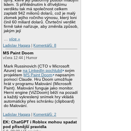
újmy, které její platformy působí mladým
lidem. S přihlédnutím k dřívějšímu
verdiktu tak má společnost celkem
zaplatit 942 milionů dolarů, což je malý
zlomek jejího ročního výnosu, který loni
činil 60 miliard dolarů. Čtvrteční verdikt
firmě také nařizuje, aby změnila způsob,
jakým její
…
více »
Ladislav Hagara
|
Komentářů: 8
MS Paint Doom
včera 12:44 | Humor
Mark Russinovich (CTO v Microsoft
Azure) se
na LinkedIn pochlubil
svým
projektem
MS Paint Doom
napsaným
pomocí Claude. Hru Doom umožňuje
hrát v programu Malování (Microsoft
Paint). Malování funguje jako monitor.
Herní engine (ViZDoom) běží na pozadí
a každý vykreslený snímek hry vkládá
automaticky přes schránku (clipboard)
do Malování.
Ladislav Hagara
|
Komentářů: 2
EK: ChatGPT i Roblox mohou spadat
pod přísnější pravidla