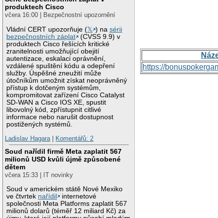
produktech Cisco
včera 16:00 | Bezpečnostní upozornění
Vládní CERT upozorňuje (
𝕏
) na
sérii
bezpečnostních záplat
(CVSS 9.9) v
produktech Cisco řešících kritické
zranitelnosti umožňující obejití
Náz
autentizace, eskalaci oprávnění,
vzdálené spuštění kódu a odepření
https://bonuspokerga
služby. Úspěšné zneužití může
útočníkům umožnit získat neoprávněný
přístup k dotčeným systémům,
kompromitovat zařízení Cisco Catalyst
SD-WAN a Cisco IOS XE, spustit
libovolný kód, zpřístupnit citlivé
informace nebo narušit dostupnost
postižených systémů.
Ladislav Hagara
|
Komentářů: 2
Soud nařídil firmě Meta zaplatit 567
milionů USD kvůli újmě způsobené
dětem
včera 15:33 | IT novinky
Soud v americkém státě Nové Mexiko
ve čtvrtek
nařídil
internetové
společnosti Meta Platforms zaplatit 567
milionů dolarů (téměř 12 miliard Kč) za