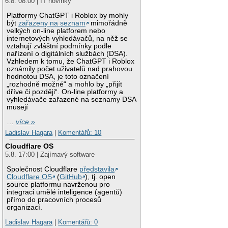
6.8. 08:00 | IT novinky
Platformy ChatGPT i Roblox by mohly
být
zařazeny na seznam
mimořádně
velkých on-line platforem nebo
internetových vyhledávačů, na něž se
vztahují zvláštní podmínky podle
nařízení o digitálních službách (DSA).
Vzhledem k tomu, že ChatGPT i Roblox
oznámily počet uživatelů nad prahovou
hodnotou DSA, je toto označení
„rozhodně možné“ a mohlo by „přijít
dříve či později“. On-line platformy a
vyhledávače zařazené na seznamy DSA
musejí
…
více »
Ladislav Hagara
|
Komentářů: 10
Cloudflare OS
5.8. 17:00 | Zajímavý software
Společnost Cloudflare
představila
Cloudflare OS
(
GitHub
), tj. open
source platformu navrženou pro
integraci umělé inteligence (agentů)
přímo do pracovních procesů
organizací.
Ladislav Hagara
|
Komentářů: 0