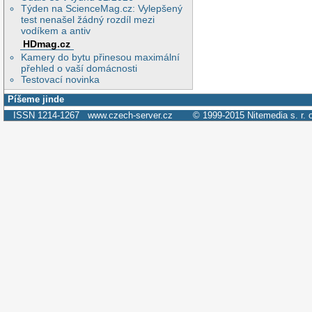
Týden na ScienceMag.cz: Vylepšený
test nenašel žádný rozdíl mezi
vodíkem a antiv
HDmag.cz
Kamery do bytu přinesou maximální
přehled o vaší domácnosti
Testovací novinka
Píšeme jinde
ISSN 1214-1267
www.czech-server.cz
© 1999-2015
Nitemedia s. r. 