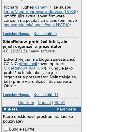
Richard Hughes
oznámil
, že službu
Linux Vendor Firmware Service (LVFS)
umožňující aktualizovat firmware
zařízení na počítačích s Linuxem, nově
sponzoruje také společnost NVIDIA
.
Ladislav Hagara
|
Komentářů: 0
SlideRshow, prohlížeč fotek, ale i
jejich organizér a prezentátor
4.8. 12:22 | Zajímavý software
Edvard Rejthar na blogu zaměstnanců
CZ.NIC
představil
svou aplikaci
SlideRshow
(
GitHub
). Funguje jako
prohlížeč fotek, ale i jako jejich
organizér a prezentátor. Neinstaluje se,
běží přímo v prohlížeči. Bez serveru.
Offline.
Ladislav Hagara
|
Komentářů: 11
Centrum
|
Napsat
|
Starší
Anketa
navrhněte »
Které desktopové prostředí na Linuxu
používáte?
Budgie
(
10%
)