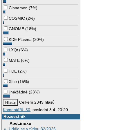
Cinnamon
(
7%
)
COSMIC
(
2%
)
GNOME
(
18%
)
KDE Plasma
(
30%
)
LXQt
(
6%
)
MATE
(
6%
)
TDE
(
2%
)
Xfce
(
15%
)
jiné/žádné
(
23%
)
Celkem 2349 hlasů
Komentářů: 30
, poslední 3.4. 20:20
Rozcestník
AbcLinuxu
Událo se v týdnu 32/2026