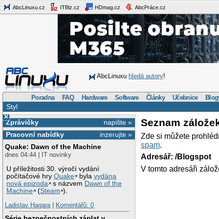
AbcLinuxu.cz
ITBiz.cz
HDmag.cz
AbcPráce.cz
AbcLinuxu
hledá autory
!
Poradna
FAQ
Hardware
Software
Články
Učebnice
Blog
Styl
×
Seznam zálože
Zprávičky
napište »
Pracovní nabídky
inzerujte »
Zde si můžete prohléd
spam
.
Quake: Dawn of the Machine
dnes 04:44 | IT novinky
Adresář: /Blogspot
V tomto adresáři zálož
U příležitosti 30. výročí vydání
počítačové hry
Quake
byla
vydána
nová epizoda
s názvem
Dawn of the
Machine
(
Steam
).
Ladislav Hagara
|
Komentářů: 0
Série bezpečnostních záplat v