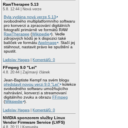
RawTherapee 5.13
5.8. 12:44 | Nová verze
Byla vydána nová verze 5.13
svobodného multiplatformního softwaru
pro konverzi a zpracování digitálních
fotografií primárně ve formátů RAW
RawTherapee
(
Wikipedie
). Vedle
zdrojových kódů je k dispozici také
balíček ve formátu
AppImage
. Stačí jej
stáhnout, nastavit právo ke spuštění a
spustit.
Ladislav Hagara
|
Komentářů: 0
FFmpeg 9.0 "Lei"
4.8. 20:44 | Zajímavý článek
Jean-Baptiste Kempf na svém blogu
představil novou verzi 9.0 "Lei"
kolekce
svobodného softwaru umožňujícího
nahrávání, konverzi a streamovaní
digitálního zvuku a obrazu
FFmpeg
(
Wikipedie
).
Ladislav Hagara
|
Komentářů: 0
NVIDIA sponzorem služby Linux
Vendor Firmware Service (LVFS)
4.8. 20:11 | Komunita