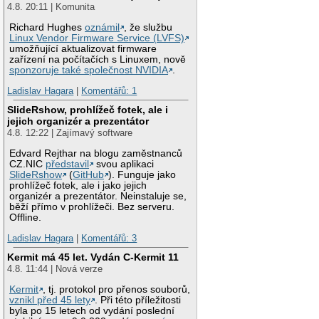
4.8. 20:11 | Komunita
Richard Hughes
oznámil
, že službu
Linux Vendor Firmware Service (LVFS)
umožňující aktualizovat firmware
zařízení na počítačích s Linuxem, nově
sponzoruje také společnost NVIDIA
.
Ladislav Hagara
|
Komentářů: 1
SlideRshow, prohlížeč fotek, ale i
jejich organizér a prezentátor
4.8. 12:22 | Zajímavý software
Edvard Rejthar na blogu zaměstnanců
CZ.NIC
představil
svou aplikaci
SlideRshow
(
GitHub
). Funguje jako
prohlížeč fotek, ale i jako jejich
organizér a prezentátor. Neinstaluje se,
běží přímo v prohlížeči. Bez serveru.
Offline.
Ladislav Hagara
|
Komentářů: 3
Kermit má 45 let. Vydán C-Kermit 11
4.8. 11:44 | Nová verze
Kermit
, tj. protokol pro přenos souborů,
vznikl před 45 lety
. Při této příležitosti
byla po 15 letech od vydání poslední