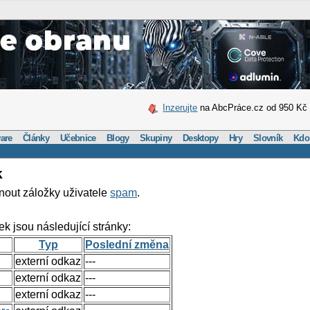
Inzerujte
na AbcPráce.cz od 950 Kč
are
Články
Učebnice
Blogy
Skupiny
Desktopy
Hry
Slovník
Kdo
k
nout záložky uživatele
spam
.
ek jsou následující stránky:
Typ
Poslední změna
externí odkaz
---
externí odkaz
---
externí odkaz
---