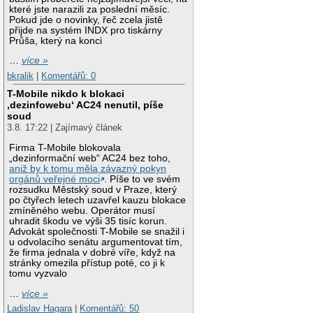
které jste narazili za poslední měsíc.
Pokud jde o novinky, řeč zcela jistě
přijde na systém INDX pro tiskárny
Průša, který na konci
…
více »
bkralik
|
Komentářů: 0
T-Mobile nikdo k blokaci
‚dezinfowebu‘ AC24 nenutil, píše
soud
3.8. 17:22 | Zajímavý článek
Firma T-Mobile blokovala
„dezinformační web“ AC24 bez toho,
aniž by k tomu měla závazný pokyn
orgánů veřejné moci
. Píše to ve svém
rozsudku Městský soud v Praze, který
po čtyřech letech uzavřel kauzu blokace
zmíněného webu. Operátor musí
uhradit škodu ve výši 35 tisíc korun.
Advokát společnosti T-Mobile se snažil i
u odvolacího senátu argumentovat tím,
že firma jednala v dobré víře, když na
stránky omezila přístup poté, co ji k
tomu vyzvalo
…
více »
Ladislav Hagara
|
Komentářů: 50