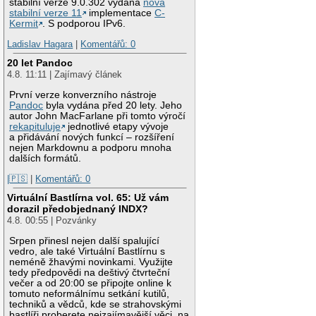
stabilní verze 9.0.302 vydána
nová
stabilní verze 11
implementace
C-
Kermit
. S podporou IPv6.
Ladislav Hagara
|
Komentářů: 0
20 let Pandoc
4.8. 11:11 | Zajímavý článek
První verze konverzního nástroje
Pandoc
byla vydána před 20 lety. Jeho
autor John MacFarlane při tomto výročí
rekapituluje
jednotlivé etapy vývoje
a přidávání nových funkcí – rozšíření
nejen Markdownu a podporu mnoha
dalších formátů.
|🇵🇸
|
Komentářů: 0
Virtuální Bastlírna vol. 65: Už vám
dorazil předobjednaný INDX?
4.8. 00:55 | Pozvánky
Srpen přinesl nejen další spalující
vedro, ale také Virtuální Bastlírnu s
neméně žhavými novinkami. Využijte
tedy předpovědi na deštivý čtvrteční
večer a od 20:00 se připojte online k
tomuto neformálnímu setkání kutilů,
techniků a vědců, kde se strahovskými
bastlíři proberete nejzajímavější věci, na