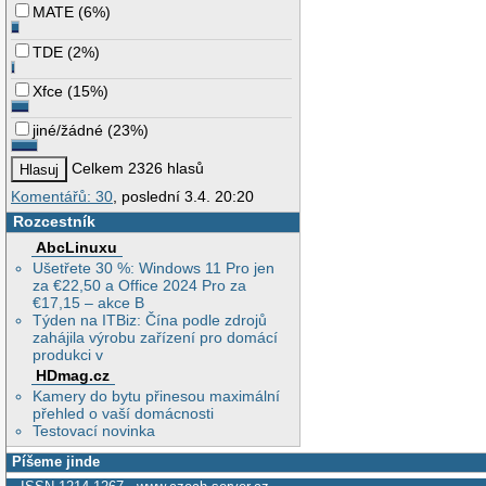
MATE
(
6%
)
TDE
(
2%
)
Xfce
(
15%
)
jiné/žádné
(
23%
)
Celkem 2326 hlasů
Komentářů: 30
, poslední 3.4. 20:20
Rozcestník
AbcLinuxu
Ušetřete 30 %: Windows 11 Pro jen
za €22,50 a Office 2024 Pro za
€17,15 – akce B
Týden na ITBiz: Čína podle zdrojů
zahájila výrobu zařízení pro domácí
produkci v
HDmag.cz
Kamery do bytu přinesou maximální
přehled o vaší domácnosti
Testovací novinka
Píšeme jinde