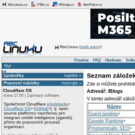
AbcLinuxu.cz
ITBiz.cz
HDmag.cz
AbcPráce.cz
AbcLinuxu
hledá autory
!
Poradna
FAQ
Hardware
Softw
Styl
×
Seznam zálože
Zprávičky
napište »
Pracovní nabídky
inzerujte »
Zde si můžete prohléd
Cloudflare OS
Adresář: /Blogs
včera 17:00 | Zajímavý software
V tomto adresáři zálož
Společnost Cloudflare
představila
Název
Cloudflare OS
(
GitHub
), tj. open
source platformu navrženou pro
Guest posting
integraci umělé inteligence (agentů)
Google Ranking
přímo do pracovních procesů
organizací.
Programmatic SEO