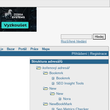
Rozšířené hledání
 je
Bazar
Portál
Práce
Mapa
Přihlášení
|
Registrace
Struktura adresářů
kořenový adresář
Bookmrk
Bookmrk
SEO Insight Tools
New
New
Nora
NewBookMark
Seo Metrics Checker