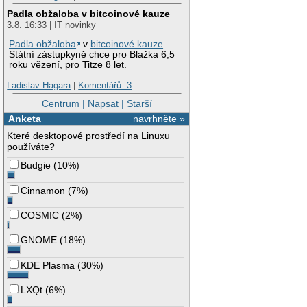
Padla obžaloba v bitcoinové kauze
3.8. 16:33 | IT novinky
Padla obžaloba
v
bitcoinové kauze
.
Státní zástupkyně chce pro Blažka 6,5
roku vězení, pro Titze 8 let.
Ladislav Hagara
|
Komentářů: 3
Centrum
|
Napsat
|
Starší
Anketa
navrhněte »
Které desktopové prostředí na Linuxu
používáte?
Budgie
(
10%
)
Cinnamon
(
7%
)
COSMIC
(
2%
)
GNOME
(
18%
)
KDE Plasma
(
30%
)
LXQt
(
6%
)