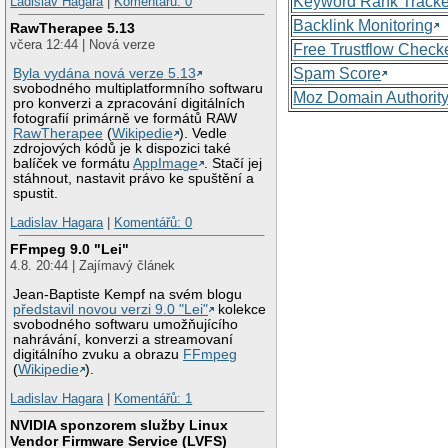
Keyword Rank Tracke
Ladislav Hagara
|
Komentářů: 0
Backlink Monitoring
RawTherapee 5.13
včera 12:44 | Nová verze
Free Trustflow Check
Spam Score
Byla vydána nová verze 5.13
svobodného multiplatformního softwaru
Moz Domain Authorit
pro konverzi a zpracování digitálních
fotografií primárně ve formátů RAW
RawTherapee
(
Wikipedie
). Vedle
zdrojových kódů je k dispozici také
balíček ve formátu
AppImage
. Stačí jej
stáhnout, nastavit právo ke spuštění a
spustit.
Ladislav Hagara
|
Komentářů: 0
FFmpeg 9.0 "Lei"
4.8. 20:44 | Zajímavý článek
Jean-Baptiste Kempf na svém blogu
představil novou verzi 9.0 "Lei"
kolekce
svobodného softwaru umožňujícího
nahrávání, konverzi a streamovaní
digitálního zvuku a obrazu
FFmpeg
(
Wikipedie
).
Ladislav Hagara
|
Komentářů: 1
NVIDIA sponzorem služby Linux
Vendor Firmware Service (LVFS)