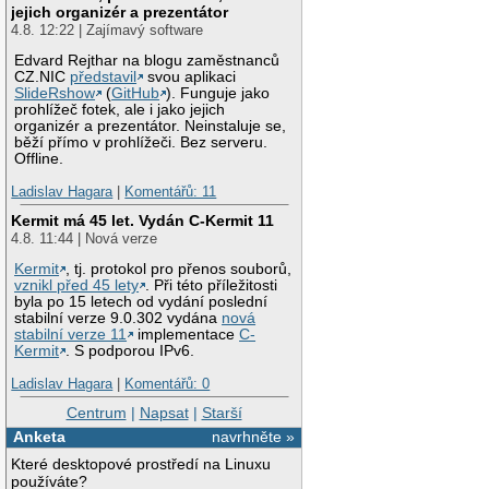
jejich organizér a prezentátor
4.8. 12:22 | Zajímavý software
Edvard Rejthar na blogu zaměstnanců
CZ.NIC
představil
svou aplikaci
SlideRshow
(
GitHub
). Funguje jako
prohlížeč fotek, ale i jako jejich
organizér a prezentátor. Neinstaluje se,
běží přímo v prohlížeči. Bez serveru.
Offline.
Ladislav Hagara
|
Komentářů: 11
Kermit má 45 let. Vydán C-Kermit 11
4.8. 11:44 | Nová verze
Kermit
, tj. protokol pro přenos souborů,
vznikl před 45 lety
. Při této příležitosti
byla po 15 letech od vydání poslední
stabilní verze 9.0.302 vydána
nová
stabilní verze 11
implementace
C-
Kermit
. S podporou IPv6.
Ladislav Hagara
|
Komentářů: 0
Centrum
|
Napsat
|
Starší
Anketa
navrhněte »
Které desktopové prostředí na Linuxu
používáte?