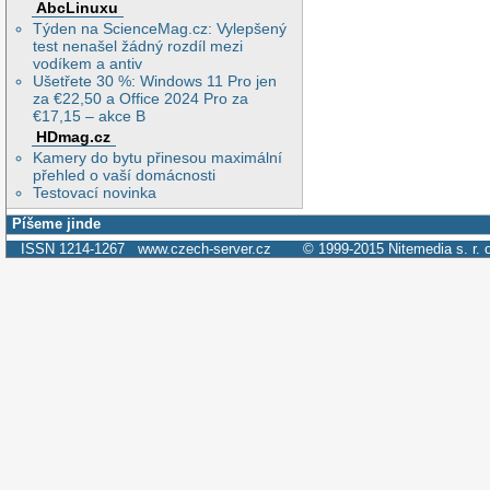
AbcLinuxu
Týden na ScienceMag.cz: Vylepšený
test nenašel žádný rozdíl mezi
vodíkem a antiv
Ušetřete 30 %: Windows 11 Pro jen
za €22,50 a Office 2024 Pro za
€17,15 – akce B
HDmag.cz
Kamery do bytu přinesou maximální
přehled o vaší domácnosti
Testovací novinka
Píšeme jinde
ISSN 1214-1267
www.czech-server.cz
© 1999-2015
Nitemedia s. r. 