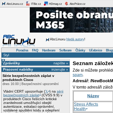
AbcLinuxu.cz
ITBiz.cz
HDmag.cz
AbcPráce.cz
AbcLinuxu
hledá autory
!
Poradna
FAQ
Hardware
Software
Články
Učebnice
Blog
Styl
×
Seznam zálože
Zprávičky
napište »
Pracovní nabídky
inzerujte »
Zde si můžete prohléd
spam
.
Série bezpečnostních záplat v
produktech Cisco
Adresář: /NewBookM
dnes 16:00 | Bezpečnostní upozornění
V tomto adresáři zálož
Vládní CERT upozorňuje (
𝕏
) na
sérii
bezpečnostních záplat
(CVSS 9.9) v
Název
produktech Cisco řešících kritické
zranitelnosti umožňující obejití
Stress Affects
autentizace, eskalaci oprávnění,
Health
vzdálené spuštění kódu a odepření