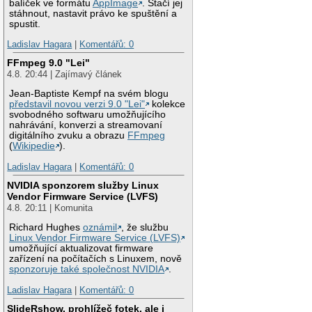
balíček ve formátu
AppImage
. Stačí jej
stáhnout, nastavit právo ke spuštění a
spustit.
Ladislav Hagara
|
Komentářů: 0
FFmpeg 9.0 "Lei"
4.8. 20:44 | Zajímavý článek
Jean-Baptiste Kempf na svém blogu
představil novou verzi 9.0 "Lei"
kolekce
svobodného softwaru umožňujícího
nahrávání, konverzi a streamovaní
digitálního zvuku a obrazu
FFmpeg
(
Wikipedie
).
Ladislav Hagara
|
Komentářů: 0
NVIDIA sponzorem služby Linux
Vendor Firmware Service (LVFS)
4.8. 20:11 | Komunita
Richard Hughes
oznámil
, že službu
Linux Vendor Firmware Service (LVFS)
umožňující aktualizovat firmware
zařízení na počítačích s Linuxem, nově
sponzoruje také společnost NVIDIA
.
Ladislav Hagara
|
Komentářů: 0
SlideRshow, prohlížeč fotek, ale i