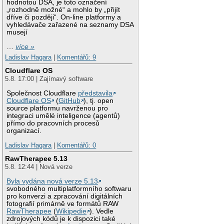
hodnotou DSA, je toto označení
„rozhodně možné“ a mohlo by „přijít
dříve či později“. On-line platformy a
vyhledávače zařazené na seznamy DSA
musejí
…
více »
Ladislav Hagara
|
Komentářů: 9
Cloudflare OS
5.8. 17:00 | Zajímavý software
Společnost Cloudflare
představila
Cloudflare OS
(
GitHub
), tj. open
source platformu navrženou pro
integraci umělé inteligence (agentů)
přímo do pracovních procesů
organizací.
Ladislav Hagara
|
Komentářů: 0
RawTherapee 5.13
5.8. 12:44 | Nová verze
Byla vydána nová verze 5.13
svobodného multiplatformního softwaru
pro konverzi a zpracování digitálních
fotografií primárně ve formátů RAW
RawTherapee
(
Wikipedie
). Vedle
zdrojových kódů je k dispozici také