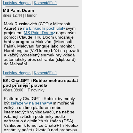
Ladislav Hagara
|
Komentářů: 1
MS Paint Doom
dnes 12:44 | Humor
Mark Russinovich (CTO v Microsoft
Azure) se
na LinkedIn pochlubil
svým
projektem
MS Paint Doom
napsaným
pomocí Claude. Hru Doom umožňuje
hrát v programu Malování (Microsoft
Paint). Malování funguje jako monitor.
Herní engine (ViZDoom) běží na pozadí
a každý vykreslený snímek hry vkládá
automaticky přes schránku (clipboard)
do Malování.
Ladislav Hagara
|
Komentářů: 1
EK: ChatGPT i Roblox mohou spadat
pod přísnější pravidla
včera 08:00 | IT novinky
Platformy ChatGPT i Roblox by mohly
být
zařazeny na seznam
mimořádně
velkých on-line platforem nebo
internetových vyhledávačů, na něž se
vztahují zvláštní podmínky podle
nařízení o digitálních službách (DSA).
Vzhledem k tomu, že ChatGPT i Roblox
oznámily počet uživatelů nad prahovou