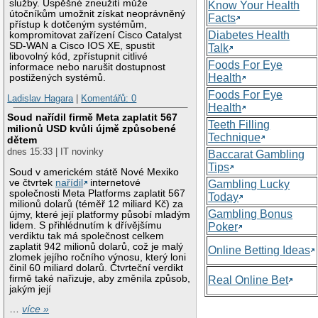
služby. Úspěšné zneužití může
Know Your Health
útočníkům umožnit získat neoprávněný
Facts
přístup k dotčeným systémům,
Diabetes Health
kompromitovat zařízení Cisco Catalyst
SD-WAN a Cisco IOS XE, spustit
Talk
libovolný kód, zpřístupnit citlivé
Foods For Eye
informace nebo narušit dostupnost
Health
postižených systémů.
Foods For Eye
Ladislav Hagara
|
Komentářů: 0
Health
Soud nařídil firmě Meta zaplatit 567
Teeth Filling
milionů USD kvůli újmě způsobené
Technique
dětem
dnes 15:33 | IT novinky
Baccarat Gambling
Tips
Soud v americkém státě Nové Mexiko
ve čtvrtek
nařídil
internetové
Gambling Lucky
společnosti Meta Platforms zaplatit 567
Today
milionů dolarů (téměř 12 miliard Kč) za
Gambling Bonus
újmy, které její platformy působí mladým
lidem. S přihlédnutím k dřívějšímu
Poker
verdiktu tak má společnost celkem
zaplatit 942 milionů dolarů, což je malý
Online Betting Ideas
zlomek jejího ročního výnosu, který loni
činil 60 miliard dolarů. Čtvrteční verdikt
firmě také nařizuje, aby změnila způsob,
Real Online Bet
jakým její
…
více »