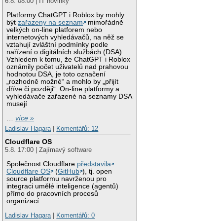
6.8. 08:00 | IT novinky
Platformy ChatGPT i Roblox by mohly
být
zařazeny na seznam
mimořádně
velkých on-line platforem nebo
internetových vyhledávačů, na něž se
vztahují zvláštní podmínky podle
nařízení o digitálních službách (DSA).
Vzhledem k tomu, že ChatGPT i Roblox
oznámily počet uživatelů nad prahovou
hodnotou DSA, je toto označení
„rozhodně možné“ a mohlo by „přijít
dříve či později“. On-line platformy a
vyhledávače zařazené na seznamy DSA
musejí
…
více »
Ladislav Hagara
|
Komentářů: 12
Cloudflare OS
5.8. 17:00 | Zajímavý software
Společnost Cloudflare
představila
Cloudflare OS
(
GitHub
), tj. open
source platformu navrženou pro
integraci umělé inteligence (agentů)
přímo do pracovních procesů
organizací.
Ladislav Hagara
|
Komentářů: 0