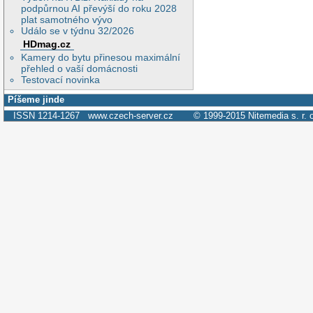
podpůrnou AI převýší do roku 2028
plat samotného vývo
Událo se v týdnu 32/2026
HDmag.cz
Kamery do bytu přinesou maximální
přehled o vaší domácnosti
Testovací novinka
Píšeme jinde
ISSN 1214-1267
www.czech-server.cz
© 1999-2015
Nitemedia s. r. 