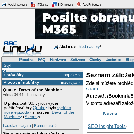
AbcLinuxu.cz
ITBiz.cz
HDmag.cz
AbcPráce.cz
AbcLinuxu
hledá autory
!
Poradna
FAQ
Hardware
Software
Články
Učebnice
Blog
Styl
×
Seznam zálože
Zprávičky
napište »
Pracovní nabídky
inzerujte »
Zde si můžete prohléd
spam
.
Quake: Dawn of the Machine
včera 04:44 | IT novinky
Adresář: /Bookmrk/S
V tomto adresáři zálož
U příležitosti 30. výročí vydání
počítačové hry
Quake
byla
vydána
nová epizoda
s názvem
Dawn of the
Název
Machine
(
Steam
).
Ladislav Hagara
|
Komentářů: 3
SEO Insight Tools
Série bezpečnostních záplat v