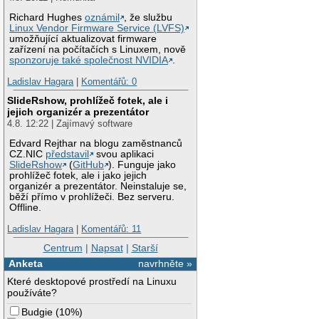
Richard Hughes
oznámil
, že službu
Linux Vendor Firmware Service (LVFS)
umožňující aktualizovat firmware
zařízení na počítačích s Linuxem, nově
sponzoruje také společnost NVIDIA
.
Ladislav Hagara
|
Komentářů: 0
SlideRshow, prohlížeč fotek, ale i
jejich organizér a prezentátor
4.8. 12:22 | Zajímavý software
Edvard Rejthar na blogu zaměstnanců
CZ.NIC
představil
svou aplikaci
SlideRshow
(
GitHub
). Funguje jako
prohlížeč fotek, ale i jako jejich
organizér a prezentátor. Neinstaluje se,
běží přímo v prohlížeči. Bez serveru.
Offline.
Ladislav Hagara
|
Komentářů: 11
Centrum
|
Napsat
|
Starší
Anketa
navrhněte »
Které desktopové prostředí na Linuxu
používáte?
Budgie
(
10%
)