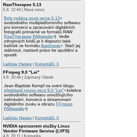
RawTherapee 5.13
5.8. 12:44 | Nová verze
Byla vydána nová verze 5.13
svobodného multiplatformního softwaru
pro konverzi a zpracování digitálních
fotografií primárně ve formátů RAW
RawTherapee
(
Wikipedie
). Vedle
zdrojových kódů je k dispozici také
balíček ve formátu
AppImage
. Stačí jej
stáhnout, nastavit právo ke spuštění a
spustit.
Ladislav Hagara
|
Komentářů: 0
FFmpeg 9.0 "Lei"
4.8. 20:44 | Zajímavý článek
Jean-Baptiste Kempf na svém blogu
představil novou verzi 9.0 "Lei"
kolekce
svobodného softwaru umožňujícího
nahrávání, konverzi a streamovaní
digitálního zvuku a obrazu
FFmpeg
(
Wikipedie
).
Ladislav Hagara
|
Komentářů: 0
NVIDIA sponzorem služby Linux
Vendor Firmware Service (LVFS)
4.8. 20:11 | Komunita