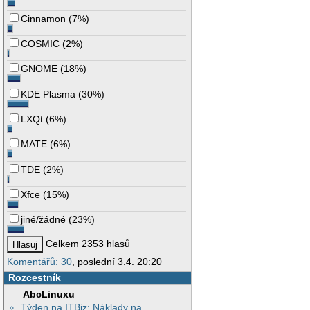
Cinnamon
(
7%
)
COSMIC
(
2%
)
GNOME
(
18%
)
KDE Plasma
(
30%
)
LXQt
(
6%
)
MATE
(
6%
)
TDE
(
2%
)
Xfce
(
15%
)
jiné/žádné
(
23%
)
Celkem 2353 hlasů
Komentářů: 30
, poslední 3.4. 20:20
Rozcestník
AbcLinuxu
Týden na ITBiz: Náklady na