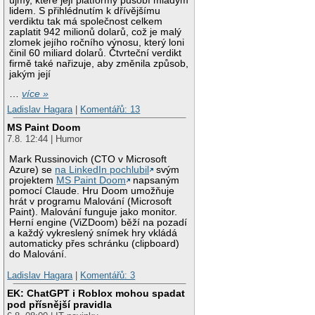
újmy, které její platformy působí mladým
lidem. S přihlédnutím k dřívějšímu
verdiktu tak má společnost celkem
zaplatit 942 milionů dolarů, což je malý
zlomek jejího ročního výnosu, který loni
činil 60 miliard dolarů. Čtvrteční verdikt
firmě také nařizuje, aby změnila způsob,
jakým její
…
více »
Ladislav Hagara
|
Komentářů: 13
MS Paint Doom
7.8. 12:44 | Humor
Mark Russinovich (CTO v Microsoft
Azure) se
na LinkedIn pochlubil
svým
projektem
MS Paint Doom
napsaným
pomocí Claude. Hru Doom umožňuje
hrát v programu Malování (Microsoft
Paint). Malování funguje jako monitor.
Herní engine (ViZDoom) běží na pozadí
a každý vykreslený snímek hry vkládá
automaticky přes schránku (clipboard)
do Malování.
Ladislav Hagara
|
Komentářů: 3
EK: ChatGPT i Roblox mohou spadat
pod přísnější pravidla