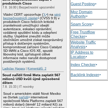
produktech Cisco
Guest Posting
7.8. 16:00 | Bezpečnostní upozornění
Moz Domain
Vládní CERT upozorňuje (
𝕏
) na
sérii
Authority
bezpečnostních záplat
(CVSS 9.9) v
produktech Cisco řešících kritické
Spam Score
zranitelnosti umožňující obejití
autentizace, eskalaci oprávnění,
Free Trustflow
vzdálené spuštění kódu a odepření
služby. Úspěšné zneužití může
Checker
útočníkům umožnit získat neoprávněný
Website Traffic
přístup k dotčeným systémům,
Analysis
kompromitovat zařízení Cisco Catalyst
SD-WAN a Cisco IOS XE, spustit
IP Address to
libovolný kód, zpřístupnit citlivé
Location
informace nebo narušit dostupnost
postižených systémů.
Index Checker
Ladislav Hagara
|
Komentářů: 2
Backlink Indexer
Soud nařídil firmě Meta zaplatit 567
milionů USD kvůli újmě způsobené
dětem
7.8. 15:33 | IT novinky
Soud v americkém státě Nové Mexiko
ve čtvrtek
nařídil
internetové
společnosti Meta Platforms zaplatit 567
milionů dolarů (téměř 12 miliard Kč) za