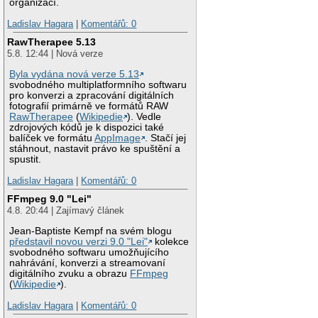
organizací.
Ladislav Hagara
|
Komentářů: 0
RawTherapee 5.13
5.8. 12:44 | Nová verze
Byla vydána nová verze 5.13
svobodného multiplatformního softwaru
pro konverzi a zpracování digitálních
fotografií primárně ve formátů RAW
RawTherapee
(
Wikipedie
). Vedle
zdrojových kódů je k dispozici také
balíček ve formátu
AppImage
. Stačí jej
stáhnout, nastavit právo ke spuštění a
spustit.
Ladislav Hagara
|
Komentářů: 0
FFmpeg 9.0 "Lei"
4.8. 20:44 | Zajímavý článek
Jean-Baptiste Kempf na svém blogu
představil novou verzi 9.0 "Lei"
kolekce
svobodného softwaru umožňujícího
nahrávání, konverzi a streamovaní
digitálního zvuku a obrazu
FFmpeg
(
Wikipedie
).
Ladislav Hagara
|
Komentářů: 0