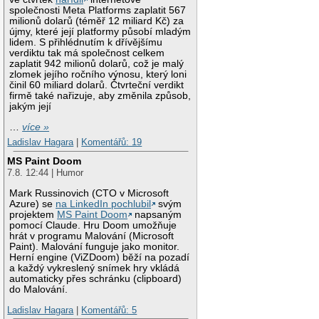
společnosti Meta Platforms zaplatit 567
milionů dolarů (téměř 12 miliard Kč) za
újmy, které její platformy působí mladým
lidem. S přihlédnutím k dřívějšímu
verdiktu tak má společnost celkem
zaplatit 942 milionů dolarů, což je malý
zlomek jejího ročního výnosu, který loni
činil 60 miliard dolarů. Čtvrteční verdikt
firmě také nařizuje, aby změnila způsob,
jakým její
…
více »
Ladislav Hagara
|
Komentářů: 19
MS Paint Doom
7.8. 12:44 | Humor
Mark Russinovich (CTO v Microsoft
Azure) se
na LinkedIn pochlubil
svým
projektem
MS Paint Doom
napsaným
pomocí Claude. Hru Doom umožňuje
hrát v programu Malování (Microsoft
Paint). Malování funguje jako monitor.
Herní engine (ViZDoom) běží na pozadí
a každý vykreslený snímek hry vkládá
automaticky přes schránku (clipboard)
do Malování.
Ladislav Hagara
|
Komentářů: 5