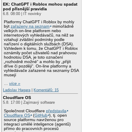
EK: ChatGPT i Roblox mohou spadat
pod přísnější pravidla
6.8. 08:00 | IT novinky
Platformy ChatGPT i Roblox by mohly
být
zařazeny na seznam
mimořádně
velkých on-line platforem nebo
internetových vyhledávačů, na něž se
vztahují zvláštní podmínky podle
nařízení o digitálních službách (DSA).
Vzhledem k tomu, že ChatGPT i Roblox
oznámily počet uživatelů nad prahovou
hodnotou DSA, je toto označení
„rozhodně možné“ a mohlo by „přijít
dříve či později“. On-line platformy a
vyhledávače zařazené na seznamy DSA
musejí
…
více »
Ladislav Hagara
|
Komentářů: 15
Cloudflare OS
5.8. 17:00 | Zajímavý software
Společnost Cloudflare
představila
Cloudflare OS
(
GitHub
), tj. open
source platformu navrženou pro
integraci umělé inteligence (agentů)
přímo do pracovních procesů