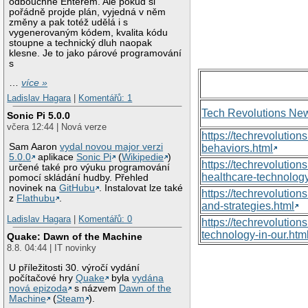
odbouchne Enterem. Ale pokud si
pořádně projde plán, vyjedná v něm
změny a pak totéž udělá i s
vygenerovaným kódem, kvalita kódu
stoupne a technický dluh naopak
klesne. Je to jako párové programování
s
…
více »
Ladislav Hagara
|
Komentářů: 1
Tech Revolutions Ne
Sonic Pi 5.0.0
včera 12:44 | Nová verze
https://techrevolutio
Sam Aaron
vydal novou major verzi
behaviors.html
5.0.0
aplikace
Sonic Pi
(
Wikipedie
)
https://techrevoluti
určené také pro výuku programování
healthcare-technology
pomocí skládání hudby. Přehled
novinek na
GitHubu
. Instalovat lze také
https://techrevolutio
z
Flathubu
.
and-strategies.html
Ladislav Hagara
|
Komentářů: 0
https://techrevolutio
technology-in-our.htm
Quake: Dawn of the Machine
8.8. 04:44 | IT novinky
U příležitosti 30. výročí vydání
počítačové hry
Quake
byla
vydána
nová epizoda
s názvem
Dawn of the
Machine
(
Steam
).