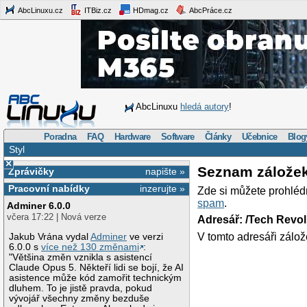
AbcLinuxu.cz
ITBiz.cz
HDmag.cz
AbcPráce.cz
AbcLinuxu
hledá autory
!
Poradna
FAQ
Hardware
Software
Články
Učebnice
Blog
Styl
×
Seznam zálože
Zprávičky
napište »
Pracovní nabídky
inzerujte »
Zde si můžete prohléd
spam
.
Adminer 6.0.0
včera 17:22 | Nová verze
Adresář: /Tech Revo
V tomto adresáři zálož
Jakub Vrána vydal
Adminer
ve verzi
6.0.0 s
více než 130 změnami
:
"Většina změn vznikla s asistencí
Claude Opus 5. Někteří lidi se bojí, že AI
asistence může kód zamořit technickým
dluhem. To je jistě pravda, pokud
vývojář všechny změny bezduše