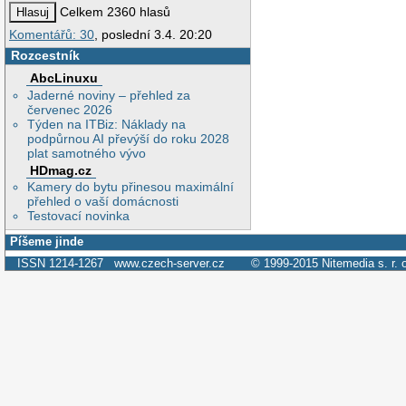
Celkem 2360 hlasů
Komentářů: 30
, poslední 3.4. 20:20
Rozcestník
AbcLinuxu
Jaderné noviny – přehled za
červenec 2026
Týden na ITBiz: Náklady na
podpůrnou AI převýší do roku 2028
plat samotného vývo
HDmag.cz
Kamery do bytu přinesou maximální
přehled o vaší domácnosti
Testovací novinka
Píšeme jinde
ISSN 1214-1267
www.czech-server.cz
© 1999-2015
Nitemedia s. r. 