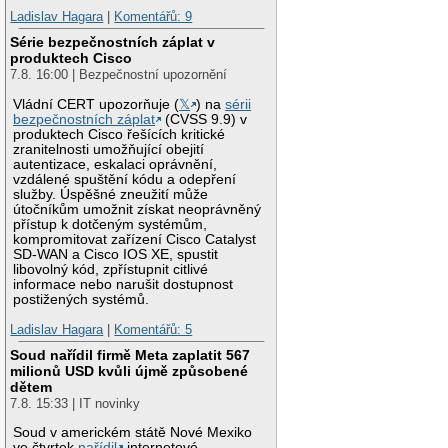
Ladislav Hagara
|
Komentářů: 9
Série bezpečnostních záplat v
produktech Cisco
7.8. 16:00 | Bezpečnostní upozornění
Vládní CERT upozorňuje (
𝕏
) na
sérii
bezpečnostních záplat
(CVSS 9.9) v
produktech Cisco řešících kritické
zranitelnosti umožňující obejití
autentizace, eskalaci oprávnění,
vzdálené spuštění kódu a odepření
služby. Úspěšné zneužití může
útočníkům umožnit získat neoprávněný
přístup k dotčeným systémům,
kompromitovat zařízení Cisco Catalyst
SD-WAN a Cisco IOS XE, spustit
libovolný kód, zpřístupnit citlivé
informace nebo narušit dostupnost
postižených systémů.
Ladislav Hagara
|
Komentářů: 5
Soud nařídil firmě Meta zaplatit 567
milionů USD kvůli újmě způsobené
dětem
7.8. 15:33 | IT novinky
Soud v americkém státě Nové Mexiko
ve čtvrtek
nařídil
internetové