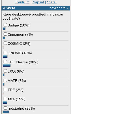
Centrum
|
Napsat
|
Starší
Anketa
navrhněte »
Které desktopové prostředí na Linuxu
používáte?
Budgie
(
10%
)
Cinnamon
(
7%
)
COSMIC
(
2%
)
GNOME
(
18%
)
KDE Plasma
(
30%
)
LXQt
(
6%
)
MATE
(
6%
)
TDE
(
2%
)
Xfce
(
15%
)
jiné/žádné
(
23%
)