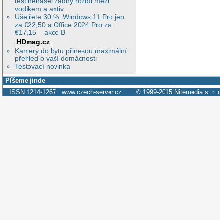
test nenašel žádný rozdíl mezi
vodíkem a antiv
Ušetřete 30 %: Windows 11 Pro jen
za €22,50 a Office 2024 Pro za
€17,15 – akce B
HDmag.cz
Kamery do bytu přinesou maximální
přehled o vaší domácnosti
Testovací novinka
Píšeme jinde
ISSN 1214-1267
www.czech-server.cz
© 1999-2015
Nitemedia s. r. 