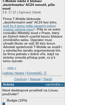
T-Mobile nikdo k blokaci
‚dezinfowebu‘ AC24 nenutil, píše
soud
3.8. 17:22 | Zajímavý článek
Firma T-Mobile blokovala
„dezinformační web“ AC24 bez toho,
aniž by k tomu měla závazný pokyn
orgánů veřejné moci
. Píše to ve svém
rozsudku Městský soud v Praze, který
po čtyřech letech uzavřel kauzu blokace
zmíněného webu. Operátor musí
uhradit škodu ve výši 35 tisíc korun.
Advokát společnosti T-Mobile se snažil i
u odvolacího senátu argumentovat tím,
že firma jednala v dobré víře, když na
stránky omezila přístup poté, co ji k
tomu vyzvalo
…
více »
Ladislav Hagara
|
Komentářů: 71
Centrum
|
Napsat
|
Starší
Anketa
navrhněte »
Které desktopové prostředí na Linuxu
používáte?
Budgie
(
10%
)