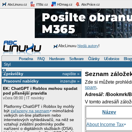
AbcLinuxu.cz
ITBiz.cz
HDmag.cz
AbcPráce.cz
AbcLinuxu
hledá autory
!
Poradna
FAQ
Hardware
Software
Články
Učebnice
Blog
Styl
×
Seznam zálože
Zprávičky
napište »
Pracovní nabídky
inzerujte »
Zde si můžete prohléd
spam
.
EK: ChatGPT i Roblox mohou spadat
pod přísnější pravidla
Adresář: /Bookmrk/
včera 08:00 | IT novinky
V tomto adresáři zálož
Platformy ChatGPT i Roblox by mohly
být
zařazeny na seznam
mimořádně
Název
velkých on-line platforem nebo
internetových vyhledávačů, na něž se
vztahují zvláštní podmínky podle
About Income Tax
nařízení o digitálních službách (DSA).