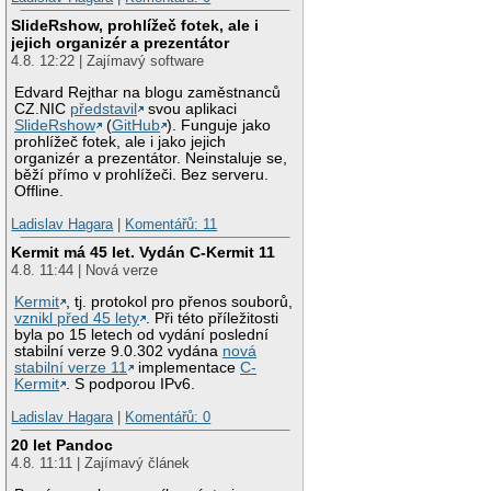
SlideRshow, prohlížeč fotek, ale i
jejich organizér a prezentátor
4.8. 12:22 | Zajímavý software
Edvard Rejthar na blogu zaměstnanců
CZ.NIC
představil
svou aplikaci
SlideRshow
(
GitHub
). Funguje jako
prohlížeč fotek, ale i jako jejich
organizér a prezentátor. Neinstaluje se,
běží přímo v prohlížeči. Bez serveru.
Offline.
Ladislav Hagara
|
Komentářů: 11
Kermit má 45 let. Vydán C-Kermit 11
4.8. 11:44 | Nová verze
Kermit
, tj. protokol pro přenos souborů,
vznikl před 45 lety
. Při této příležitosti
byla po 15 letech od vydání poslední
stabilní verze 9.0.302 vydána
nová
stabilní verze 11
implementace
C-
Kermit
. S podporou IPv6.
Ladislav Hagara
|
Komentářů: 0
20 let Pandoc
4.8. 11:11 | Zajímavý článek