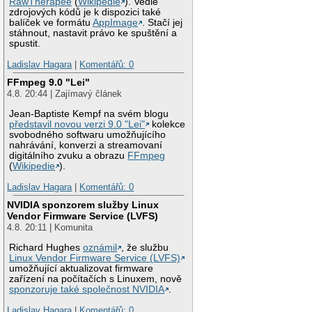
RawTherapee
(
Wikipedie
). Vedle
zdrojových kódů je k dispozici také
balíček ve formátu
AppImage
. Stačí jej
stáhnout, nastavit právo ke spuštění a
spustit.
Ladislav Hagara
|
Komentářů: 0
FFmpeg 9.0 "Lei"
4.8. 20:44 | Zajímavý článek
Jean-Baptiste Kempf na svém blogu
představil novou verzi 9.0 "Lei"
kolekce
svobodného softwaru umožňujícího
nahrávání, konverzi a streamovaní
digitálního zvuku a obrazu
FFmpeg
(
Wikipedie
).
Ladislav Hagara
|
Komentářů: 0
NVIDIA sponzorem služby Linux
Vendor Firmware Service (LVFS)
4.8. 20:11 | Komunita
Richard Hughes
oznámil
, že službu
Linux Vendor Firmware Service (LVFS)
umožňující aktualizovat firmware
zařízení na počítačích s Linuxem, nově
sponzoruje také společnost NVIDIA
.
Ladislav Hagara
|
Komentářů: 0