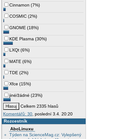
Cinnamon
(
7%
)
COSMIC
(
2%
)
GNOME
(
18%
)
KDE Plasma
(
30%
)
LXQt
(
6%
)
MATE
(
6%
)
TDE
(
2%
)
Xfce
(
15%
)
jiné/žádné
(
23%
)
Celkem 2335 hlasů
Komentářů: 30
, poslední 3.4. 20:20
Rozcestník
AbcLinuxu
Týden na ScienceMag.cz: Vylepšený