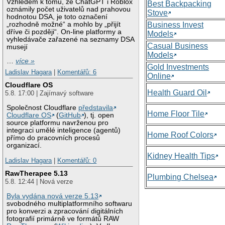
Vzhledem k tomu, že ChatGPT i Roblox
Best Backpacking
oznámily počet uživatelů nad prahovou
Stove
hodnotou DSA, je toto označení
„rozhodně možné“ a mohlo by „přijít
Business Invest
dříve či později“. On-line platformy a
Models
vyhledávače zařazené na seznamy DSA
Casual Business
musejí
Models
…
více »
Gold Investments
Ladislav Hagara
|
Komentářů: 6
Online
Cloudflare OS
Health Guard Oil
5.8. 17:00 | Zajímavý software
Společnost Cloudflare
představila
Home Floor Tile
Cloudflare OS
(
GitHub
), tj. open
source platformu navrženou pro
integraci umělé inteligence (agentů)
Home Roof Colors
přímo do pracovních procesů
organizací.
Kidney Health Tips
Ladislav Hagara
|
Komentářů: 0
RawTherapee 5.13
Plumbing Chelsea
5.8. 12:44 | Nová verze
Byla vydána nová verze 5.13
svobodného multiplatformního softwaru
pro konverzi a zpracování digitálních
fotografií primárně ve formátů RAW