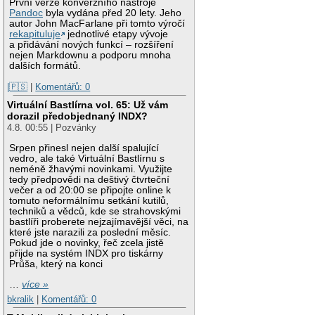
První verze konverzního nástroje
Pandoc
byla vydána před 20 lety. Jeho
autor John MacFarlane při tomto výročí
rekapituluje
jednotlivé etapy vývoje
a přidávání nových funkcí – rozšíření
nejen Markdownu a podporu mnoha
dalších formátů.
|🇵🇸
|
Komentářů: 0
Virtuální Bastlírna vol. 65: Už vám
dorazil předobjednaný INDX?
4.8. 00:55 | Pozvánky
Srpen přinesl nejen další spalující
vedro, ale také Virtuální Bastlírnu s
neméně žhavými novinkami. Využijte
tedy předpovědi na deštivý čtvrteční
večer a od 20:00 se připojte online k
tomuto neformálnímu setkání kutilů,
techniků a vědců, kde se strahovskými
bastlíři proberete nejzajímavější věci, na
které jste narazili za poslední měsíc.
Pokud jde o novinky, řeč zcela jistě
přijde na systém INDX pro tiskárny
Průša, který na konci
…
více »
bkralik
|
Komentářů: 0