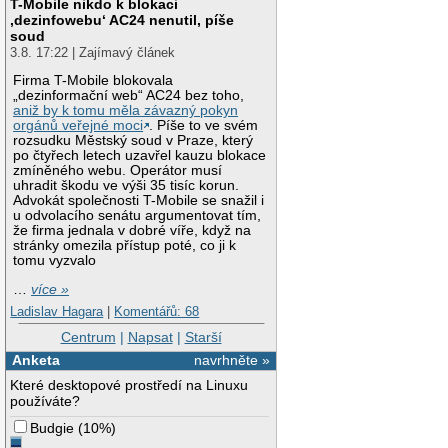
T-Mobile nikdo k blokaci
‚dezinfowebu‘ AC24 nenutil, píše
soud
3.8. 17:22 | Zajímavý článek
Firma T-Mobile blokovala
„dezinformační web“ AC24 bez toho,
aniž by k tomu měla závazný pokyn
orgánů veřejné moci
. Píše to ve svém
rozsudku Městský soud v Praze, který
po čtyřech letech uzavřel kauzu blokace
zmíněného webu. Operátor musí
uhradit škodu ve výši 35 tisíc korun.
Advokát společnosti T-Mobile se snažil i
u odvolacího senátu argumentovat tím,
že firma jednala v dobré víře, když na
stránky omezila přístup poté, co ji k
tomu vyzvalo
…
více »
Ladislav Hagara
|
Komentářů: 68
Centrum
|
Napsat
|
Starší
Anketa
navrhněte »
Které desktopové prostředí na Linuxu
používáte?
Budgie
(
10%
)