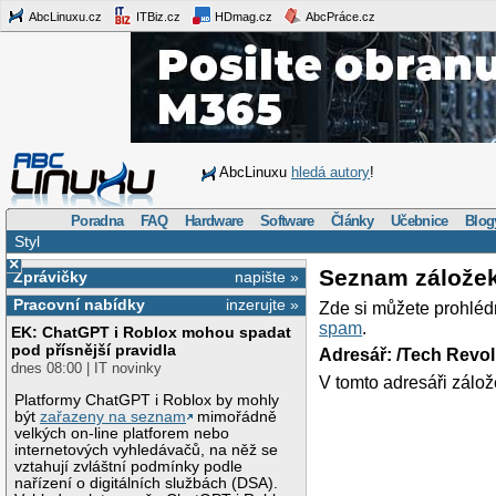
AbcLinuxu.cz
ITBiz.cz
HDmag.cz
AbcPráce.cz
AbcLinuxu
hledá autory
!
Poradna
FAQ
Hardware
Software
Články
Učebnice
Blog
Styl
×
Seznam zálože
Zprávičky
napište »
Pracovní nabídky
inzerujte »
Zde si můžete prohléd
spam
.
EK: ChatGPT i Roblox mohou spadat
pod přísnější pravidla
Adresář: /Tech Revo
dnes 08:00 | IT novinky
V tomto adresáři zálož
Platformy ChatGPT i Roblox by mohly
být
zařazeny na seznam
mimořádně
velkých on-line platforem nebo
internetových vyhledávačů, na něž se
vztahují zvláštní podmínky podle
nařízení o digitálních službách (DSA).