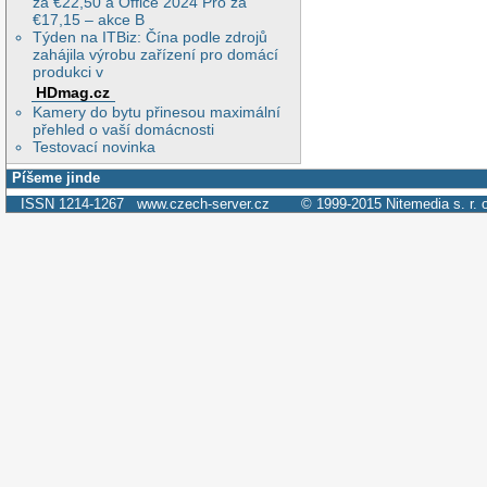
za €22,50 a Office 2024 Pro za
€17,15 – akce B
Týden na ITBiz: Čína podle zdrojů
zahájila výrobu zařízení pro domácí
produkci v
HDmag.cz
Kamery do bytu přinesou maximální
přehled o vaší domácnosti
Testovací novinka
Píšeme jinde
ISSN 1214-1267
www.czech-server.cz
© 1999-2015
Nitemedia s. r. 