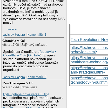
Vzhledem k tomu, že ChatGPT i Roblox
oznámily počet uživatelů nad prahovou
hodnotou DSA, je toto označení
„rozhodně možné“ a mohlo by „přijít
dříve či později“. On-line platformy a
vyhledávače zařazené na seznamy DSA
musejí
…
více »
Ladislav Hagara
|
Komentářů: 1
Tech Revolutions Ne
Cloudflare OS
včera 17:00 | Zajímavý software
https://techrevolutio
Společnost Cloudflare
představila
behaviors.html
Cloudflare OS
(
GitHub
), tj. open
https://techrevoluti
source platformu navrženou pro
healthcare-technology
integraci umělé inteligence (agentů)
přímo do pracovních procesů
https://techrevolutio
organizací.
and-strategies.html
Ladislav Hagara
|
Komentářů: 0
https://techrevolutio
technology-in-our.htm
RawTherapee 5.13
včera 12:44 | Nová verze
Byla vydána nová verze 5.13
svobodného multiplatformního softwaru
pro konverzi a zpracování digitálních
fotografií primárně ve formátů RAW