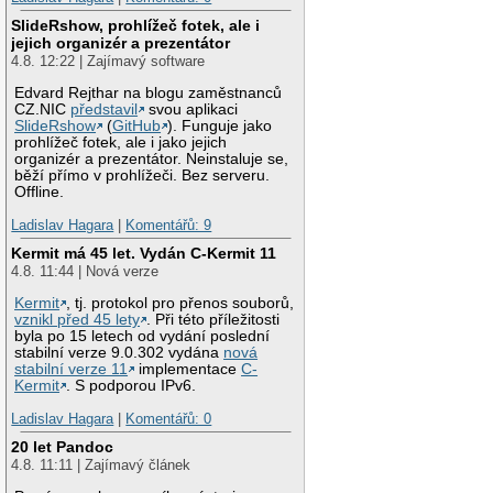
SlideRshow, prohlížeč fotek, ale i
jejich organizér a prezentátor
4.8. 12:22 | Zajímavý software
Edvard Rejthar na blogu zaměstnanců
CZ.NIC
představil
svou aplikaci
SlideRshow
(
GitHub
). Funguje jako
prohlížeč fotek, ale i jako jejich
organizér a prezentátor. Neinstaluje se,
běží přímo v prohlížeči. Bez serveru.
Offline.
Ladislav Hagara
|
Komentářů: 9
Kermit má 45 let. Vydán C-Kermit 11
4.8. 11:44 | Nová verze
Kermit
, tj. protokol pro přenos souborů,
vznikl před 45 lety
. Při této příležitosti
byla po 15 letech od vydání poslední
stabilní verze 9.0.302 vydána
nová
stabilní verze 11
implementace
C-
Kermit
. S podporou IPv6.
Ladislav Hagara
|
Komentářů: 0
20 let Pandoc
4.8. 11:11 | Zajímavý článek