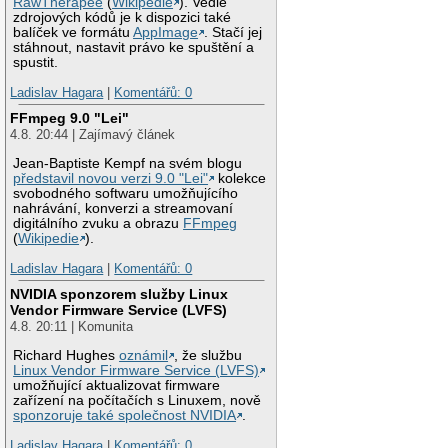
RawTherapee
(
Wikipedie
). Vedle
zdrojových kódů je k dispozici také
balíček ve formátu
AppImage
. Stačí jej
stáhnout, nastavit právo ke spuštění a
spustit.
Ladislav Hagara
|
Komentářů: 0
FFmpeg 9.0 "Lei"
4.8. 20:44 | Zajímavý článek
Jean-Baptiste Kempf na svém blogu
představil novou verzi 9.0 "Lei"
kolekce
svobodného softwaru umožňujícího
nahrávání, konverzi a streamovaní
digitálního zvuku a obrazu
FFmpeg
(
Wikipedie
).
Ladislav Hagara
|
Komentářů: 0
NVIDIA sponzorem služby Linux
Vendor Firmware Service (LVFS)
4.8. 20:11 | Komunita
Richard Hughes
oznámil
, že službu
Linux Vendor Firmware Service (LVFS)
umožňující aktualizovat firmware
zařízení na počítačích s Linuxem, nově
sponzoruje také společnost NVIDIA
.
Ladislav Hagara
|
Komentářů: 0