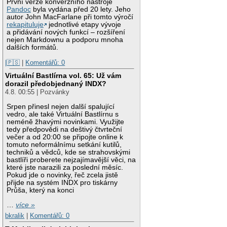
První verze konverzního nástroje
Pandoc
byla vydána před 20 lety. Jeho
autor John MacFarlane při tomto výročí
rekapituluje
jednotlivé etapy vývoje
a přidávání nových funkcí – rozšíření
nejen Markdownu a podporu mnoha
dalších formátů.
|🇵🇸
|
Komentářů: 0
Virtuální Bastlírna vol. 65: Už vám
dorazil předobjednaný INDX?
4.8. 00:55 | Pozvánky
Srpen přinesl nejen další spalující
vedro, ale také Virtuální Bastlírnu s
neméně žhavými novinkami. Využijte
tedy předpovědi na deštivý čtvrteční
večer a od 20:00 se připojte online k
tomuto neformálnímu setkání kutilů,
techniků a vědců, kde se strahovskými
bastlíři proberete nejzajímavější věci, na
které jste narazili za poslední měsíc.
Pokud jde o novinky, řeč zcela jistě
přijde na systém INDX pro tiskárny
Průša, který na konci
…
více »
bkralik
|
Komentářů: 0