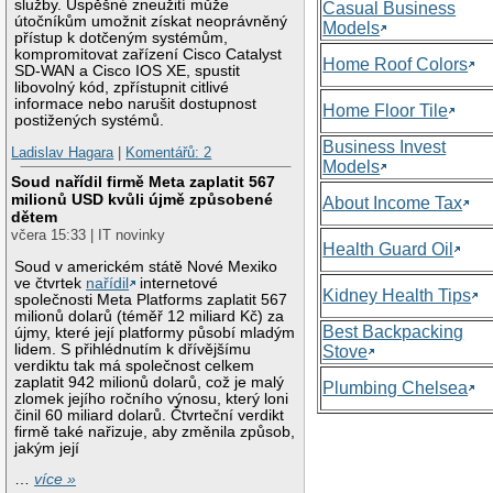
služby. Úspěšné zneužití může
Casual Business
útočníkům umožnit získat neoprávněný
Models
přístup k dotčeným systémům,
kompromitovat zařízení Cisco Catalyst
Home Roof Colors
SD-WAN a Cisco IOS XE, spustit
libovolný kód, zpřístupnit citlivé
informace nebo narušit dostupnost
Home Floor Tile
postižených systémů.
Business Invest
Ladislav Hagara
|
Komentářů: 2
Models
Soud nařídil firmě Meta zaplatit 567
milionů USD kvůli újmě způsobené
About Income Tax
dětem
včera 15:33 | IT novinky
Health Guard Oil
Soud v americkém státě Nové Mexiko
ve čtvrtek
nařídil
internetové
Kidney Health Tips
společnosti Meta Platforms zaplatit 567
milionů dolarů (téměř 12 miliard Kč) za
Best Backpacking
újmy, které její platformy působí mladým
lidem. S přihlédnutím k dřívějšímu
Stove
verdiktu tak má společnost celkem
zaplatit 942 milionů dolarů, což je malý
Plumbing Chelsea
zlomek jejího ročního výnosu, který loni
činil 60 miliard dolarů. Čtvrteční verdikt
firmě také nařizuje, aby změnila způsob,
jakým její
…
více »