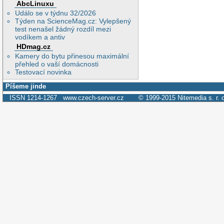
AbcLinuxu
Událo se v týdnu 32/2026
Týden na ScienceMag.cz: Vylepšený
test nenašel žádný rozdíl mezi
vodíkem a antiv
HDmag.cz
Kamery do bytu přinesou maximální
přehled o vaší domácnosti
Testovací novinka
Píšeme jinde
ISSN 1214-1267
www.czech-server.cz
© 1999-2015
Nitemedia s. r. 