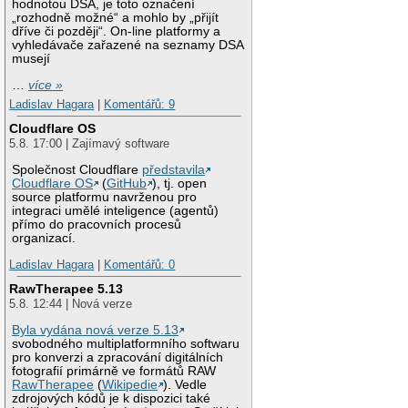
hodnotou DSA, je toto označení
„rozhodně možné“ a mohlo by „přijít
dříve či později“. On-line platformy a
vyhledávače zařazené na seznamy DSA
musejí
…
více »
Ladislav Hagara
|
Komentářů: 9
Cloudflare OS
5.8. 17:00 | Zajímavý software
Společnost Cloudflare
představila
Cloudflare OS
(
GitHub
), tj. open
source platformu navrženou pro
integraci umělé inteligence (agentů)
přímo do pracovních procesů
organizací.
Ladislav Hagara
|
Komentářů: 0
RawTherapee 5.13
5.8. 12:44 | Nová verze
Byla vydána nová verze 5.13
svobodného multiplatformního softwaru
pro konverzi a zpracování digitálních
fotografií primárně ve formátů RAW
RawTherapee
(
Wikipedie
). Vedle
zdrojových kódů je k dispozici také