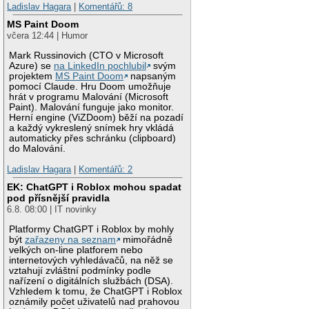
Ladislav Hagara
|
Komentářů: 8
MS Paint Doom
včera 12:44 | Humor
Mark Russinovich (CTO v Microsoft
Azure) se
na LinkedIn pochlubil
svým
projektem
MS Paint Doom
napsaným
pomocí Claude. Hru Doom umožňuje
hrát v programu Malování (Microsoft
Paint). Malování funguje jako monitor.
Herní engine (ViZDoom) běží na pozadí
a každý vykreslený snímek hry vkládá
automaticky přes schránku (clipboard)
do Malování.
Ladislav Hagara
|
Komentářů: 2
EK: ChatGPT i Roblox mohou spadat
pod přísnější pravidla
6.8. 08:00 | IT novinky
Platformy ChatGPT i Roblox by mohly
být
zařazeny na seznam
mimořádně
velkých on-line platforem nebo
internetových vyhledávačů, na něž se
vztahují zvláštní podmínky podle
nařízení o digitálních službách (DSA).
Vzhledem k tomu, že ChatGPT i Roblox
oznámily počet uživatelů nad prahovou