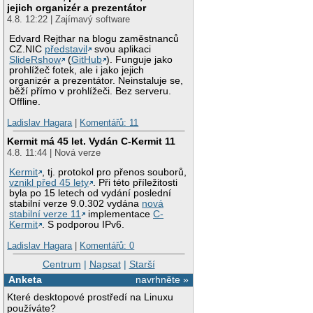
jejich organizér a prezentátor
4.8. 12:22 | Zajímavý software
Edvard Rejthar na blogu zaměstnanců
CZ.NIC
představil
svou aplikaci
SlideRshow
(
GitHub
). Funguje jako
prohlížeč fotek, ale i jako jejich
organizér a prezentátor. Neinstaluje se,
běží přímo v prohlížeči. Bez serveru.
Offline.
Ladislav Hagara
|
Komentářů: 11
Kermit má 45 let. Vydán C-Kermit 11
4.8. 11:44 | Nová verze
Kermit
, tj. protokol pro přenos souborů,
vznikl před 45 lety
. Při této příležitosti
byla po 15 letech od vydání poslední
stabilní verze 9.0.302 vydána
nová
stabilní verze 11
implementace
C-
Kermit
. S podporou IPv6.
Ladislav Hagara
|
Komentářů: 0
Centrum
|
Napsat
|
Starší
Anketa
navrhněte »
Které desktopové prostředí na Linuxu
používáte?