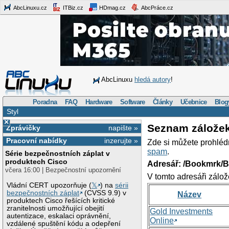
AbcLinuxu.cz
ITBiz.cz
HDmag.cz
AbcPráce.cz
AbcLinuxu
hledá autory
!
Poradna
FAQ
Hardware
Software
Články
Učebnice
Blog
Styl
×
Seznam zálože
Zprávičky
napište »
Pracovní nabídky
inzerujte »
Zde si můžete prohléd
spam
.
Série bezpečnostních záplat v
produktech Cisco
Adresář: /Bookmrk/
včera 16:00 | Bezpečnostní upozornění
V tomto adresáři zálož
Vládní CERT upozorňuje (
𝕏
) na
sérii
bezpečnostních záplat
(CVSS 9.9) v
Název
produktech Cisco řešících kritické
zranitelnosti umožňující obejití
Gold Investments
autentizace, eskalaci oprávnění,
Online
vzdálené spuštění kódu a odepření