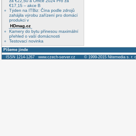
za €22,50 a Office 2024 Pro za
€17,15 – akce B
Týden na ITBiz: Čína podle zdrojů
zahájila výrobu zařízení pro domácí
produkci v
HDmag.cz
Kamery do bytu přinesou maximální
přehled o vaší domácnosti
Testovací novinka
Píšeme jinde
ISSN 1214-1267
www.czech-server.cz
© 1999-2015
Nitemedia s. r. 