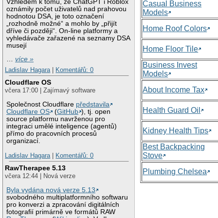
Vzhledem k tomu, že ChatGPT i Roblox
Casual Business
oznámily počet uživatelů nad prahovou
Models
hodnotou DSA, je toto označení
„rozhodně možné“ a mohlo by „přijít
Home Roof Colors
dříve či později“. On-line platformy a
vyhledávače zařazené na seznamy DSA
musejí
Home Floor Tile
…
více »
Business Invest
Ladislav Hagara
|
Komentářů: 0
Models
Cloudflare OS
About Income Tax
včera 17:00 | Zajímavý software
Společnost Cloudflare
představila
Health Guard Oil
Cloudflare OS
(
GitHub
), tj. open
source platformu navrženou pro
integraci umělé inteligence (agentů)
Kidney Health Tips
přímo do pracovních procesů
organizací.
Best Backpacking
Stove
Ladislav Hagara
|
Komentářů: 0
RawTherapee 5.13
Plumbing Chelsea
včera 12:44 | Nová verze
Byla vydána nová verze 5.13
svobodného multiplatformního softwaru
pro konverzi a zpracování digitálních
fotografií primárně ve formátů RAW