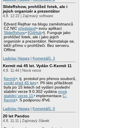
SlideRshow, prohlížeč fotek, ale i
jejich organizér a prezentátor
4.8. 12:22 | Zajímavý software
Edvard Rejthar na blogu zaměstnanců
CZ.NIC
představil
svou aplikaci
SlideRshow
(
GitHub
). Funguje jako
prohlížeč fotek, ale i jako jejich
organizér a prezentátor. Neinstaluje se,
běží přímo v prohlížeči. Bez serveru.
Offline.
Ladislav Hagara
|
Komentářů: 3
Kermit má 45 let. Vydán C-Kermit 11
4.8. 11:44 | Nová verze
Kermit
, tj. protokol pro přenos souborů,
vznikl před 45 lety
. Při této příležitosti
byla po 15 letech od vydání poslední
stabilní verze 9.0.302 vydána
nová
stabilní verze 11
implementace
C-
Kermit
. S podporou IPv6.
Ladislav Hagara
|
Komentářů: 0
20 let Pandoc
4.8. 11:11 | Zajímavý článek