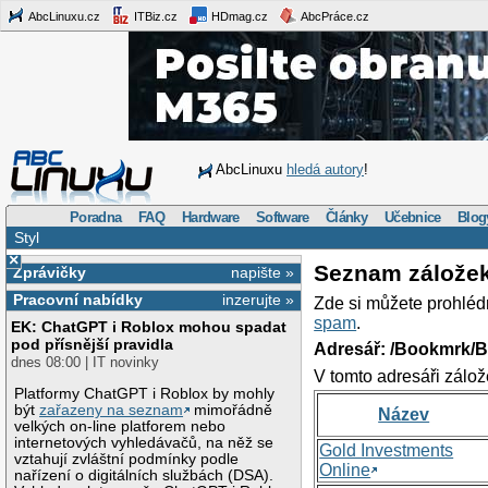
AbcLinuxu.cz
ITBiz.cz
HDmag.cz
AbcPráce.cz
AbcLinuxu
hledá autory
!
Poradna
FAQ
Hardware
Software
Články
Učebnice
Blog
Styl
×
Seznam zálože
Zprávičky
napište »
Pracovní nabídky
inzerujte »
Zde si můžete prohléd
spam
.
EK: ChatGPT i Roblox mohou spadat
pod přísnější pravidla
Adresář: /Bookmrk/
dnes 08:00 | IT novinky
V tomto adresáři zálož
Platformy ChatGPT i Roblox by mohly
být
zařazeny na seznam
mimořádně
Název
velkých on-line platforem nebo
internetových vyhledávačů, na něž se
Gold Investments
vztahují zvláštní podmínky podle
Online
nařízení o digitálních službách (DSA).