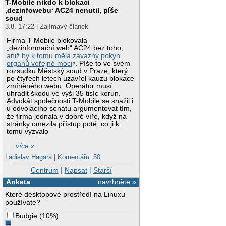
T-Mobile nikdo k blokaci
‚dezinfowebu‘ AC24 nenutil, píše
soud
3.8. 17:22 | Zajímavý článek
Firma T-Mobile blokovala
„dezinformační web“ AC24 bez toho,
aniž by k tomu měla závazný pokyn
orgánů veřejné moci
. Píše to ve svém
rozsudku Městský soud v Praze, který
po čtyřech letech uzavřel kauzu blokace
zmíněného webu. Operátor musí
uhradit škodu ve výši 35 tisíc korun.
Advokát společnosti T-Mobile se snažil i
u odvolacího senátu argumentovat tím,
že firma jednala v dobré víře, když na
stránky omezila přístup poté, co ji k
tomu vyzvalo
…
více »
Ladislav Hagara
|
Komentářů: 50
Centrum
|
Napsat
|
Starší
Anketa
navrhněte »
Které desktopové prostředí na Linuxu
používáte?
Budgie
(
10%
)