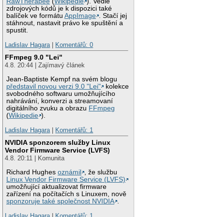
RawTherapee
(
Wikipedie
). Vedle
zdrojových kódů je k dispozici také
balíček ve formátu
AppImage
. Stačí jej
stáhnout, nastavit právo ke spuštění a
spustit.
Ladislav Hagara
|
Komentářů: 0
FFmpeg 9.0 "Lei"
4.8. 20:44 | Zajímavý článek
Jean-Baptiste Kempf na svém blogu
představil novou verzi 9.0 "Lei"
kolekce
svobodného softwaru umožňujícího
nahrávání, konverzi a streamovaní
digitálního zvuku a obrazu
FFmpeg
(
Wikipedie
).
Ladislav Hagara
|
Komentářů: 1
NVIDIA sponzorem služby Linux
Vendor Firmware Service (LVFS)
4.8. 20:11 | Komunita
Richard Hughes
oznámil
, že službu
Linux Vendor Firmware Service (LVFS)
umožňující aktualizovat firmware
zařízení na počítačích s Linuxem, nově
sponzoruje také společnost NVIDIA
.
Ladislav Hagara
|
Komentářů: 1