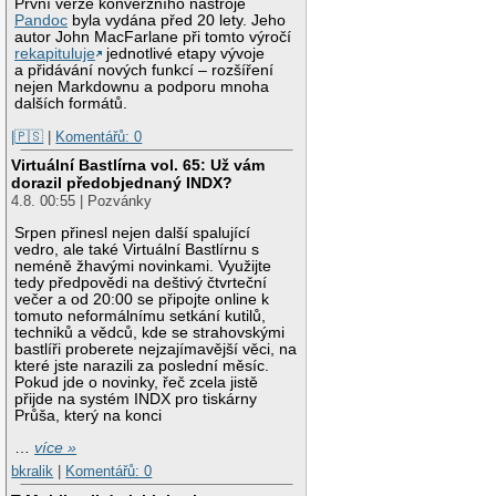
První verze konverzního nástroje
Pandoc
byla vydána před 20 lety. Jeho
autor John MacFarlane při tomto výročí
rekapituluje
jednotlivé etapy vývoje
a přidávání nových funkcí – rozšíření
nejen Markdownu a podporu mnoha
dalších formátů.
|🇵🇸
|
Komentářů: 0
Virtuální Bastlírna vol. 65: Už vám
dorazil předobjednaný INDX?
4.8. 00:55 | Pozvánky
Srpen přinesl nejen další spalující
vedro, ale také Virtuální Bastlírnu s
neméně žhavými novinkami. Využijte
tedy předpovědi na deštivý čtvrteční
večer a od 20:00 se připojte online k
tomuto neformálnímu setkání kutilů,
techniků a vědců, kde se strahovskými
bastlíři proberete nejzajímavější věci, na
které jste narazili za poslední měsíc.
Pokud jde o novinky, řeč zcela jistě
přijde na systém INDX pro tiskárny
Průša, který na konci
…
více »
bkralik
|
Komentářů: 0