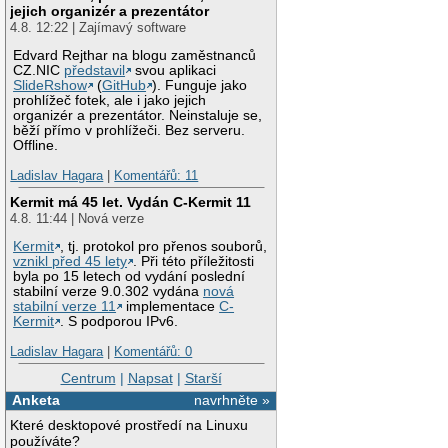
jejich organizér a prezentátor
4.8. 12:22 | Zajímavý software
Edvard Rejthar na blogu zaměstnanců
CZ.NIC
představil
svou aplikaci
SlideRshow
(
GitHub
). Funguje jako
prohlížeč fotek, ale i jako jejich
organizér a prezentátor. Neinstaluje se,
běží přímo v prohlížeči. Bez serveru.
Offline.
Ladislav Hagara
|
Komentářů: 11
Kermit má 45 let. Vydán C-Kermit 11
4.8. 11:44 | Nová verze
Kermit
, tj. protokol pro přenos souborů,
vznikl před 45 lety
. Při této příležitosti
byla po 15 letech od vydání poslední
stabilní verze 9.0.302 vydána
nová
stabilní verze 11
implementace
C-
Kermit
. S podporou IPv6.
Ladislav Hagara
|
Komentářů: 0
Centrum
|
Napsat
|
Starší
Anketa
navrhněte »
Které desktopové prostředí na Linuxu
používáte?