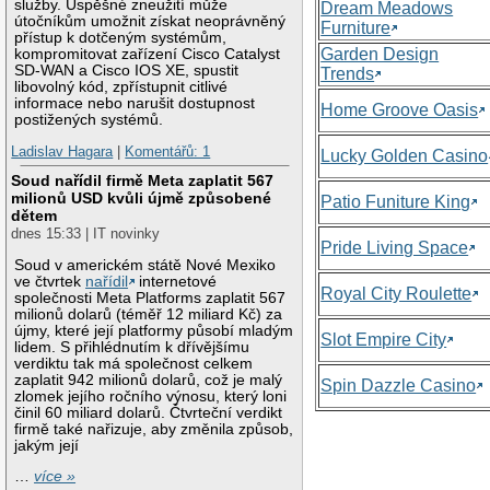
služby. Úspěšné zneužití může
Dream Meadows
útočníkům umožnit získat neoprávněný
Furniture
přístup k dotčeným systémům,
Garden Design
kompromitovat zařízení Cisco Catalyst
SD-WAN a Cisco IOS XE, spustit
Trends
libovolný kód, zpřístupnit citlivé
informace nebo narušit dostupnost
Home Groove Oasis
postižených systémů.
Ladislav Hagara
|
Komentářů: 1
Lucky Golden Casino
Soud nařídil firmě Meta zaplatit 567
milionů USD kvůli újmě způsobené
Patio Funiture King
dětem
dnes 15:33 | IT novinky
Pride Living Space
Soud v americkém státě Nové Mexiko
ve čtvrtek
nařídil
internetové
Royal City Roulette
společnosti Meta Platforms zaplatit 567
milionů dolarů (téměř 12 miliard Kč) za
újmy, které její platformy působí mladým
Slot Empire City
lidem. S přihlédnutím k dřívějšímu
verdiktu tak má společnost celkem
zaplatit 942 milionů dolarů, což je malý
Spin Dazzle Casino
zlomek jejího ročního výnosu, který loni
činil 60 miliard dolarů. Čtvrteční verdikt
firmě také nařizuje, aby změnila způsob,
jakým její
…
více »