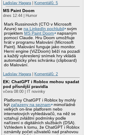
Ladislav Hagara
|
Komentářů: 5
MS Paint Doom
dnes 12:44 | Humor
Mark Russinovich (CTO v Microsoft
Azure) se
na LinkedIn pochlubil
svým
projektem
MS Paint Doom
napsaným
pomocí Claude. Hru Doom umožňuje
hrát v programu Malování (Microsoft
Paint). Malování funguje jako monitor.
Herní engine (ViZDoom) běží na pozadí
a každý vykreslený snímek hry vkládá
automaticky přes schránku (clipboard)
do Malování.
Ladislav Hagara
|
Komentářů: 2
EK: ChatGPT i Roblox mohou spadat
pod přísnější pravidla
včera 08:00 | IT novinky
Platformy ChatGPT i Roblox by mohly
být
zařazeny na seznam
mimořádně
velkých on-line platforem nebo
internetových vyhledávačů, na něž se
vztahují zvláštní podmínky podle
nařízení o digitálních službách (DSA).
Vzhledem k tomu, že ChatGPT i Roblox
oznámily počet uživatelů nad prahovou