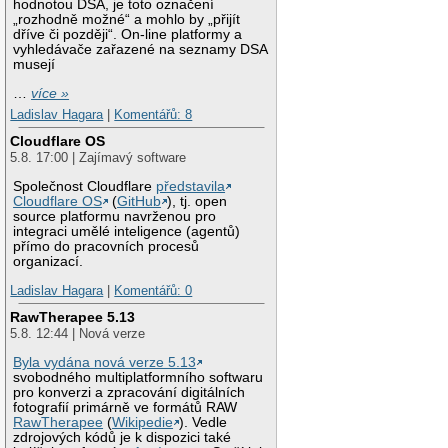
hodnotou DSA, je toto označení
„rozhodně možné“ a mohlo by „přijít
dříve či později“. On-line platformy a
vyhledávače zařazené na seznamy DSA
musejí
…
více »
Ladislav Hagara
|
Komentářů: 8
Cloudflare OS
5.8. 17:00 | Zajímavý software
Společnost Cloudflare
představila
Cloudflare OS
(
GitHub
), tj. open
source platformu navrženou pro
integraci umělé inteligence (agentů)
přímo do pracovních procesů
organizací.
Ladislav Hagara
|
Komentářů: 0
RawTherapee 5.13
5.8. 12:44 | Nová verze
Byla vydána nová verze 5.13
svobodného multiplatformního softwaru
pro konverzi a zpracování digitálních
fotografií primárně ve formátů RAW
RawTherapee
(
Wikipedie
). Vedle
zdrojových kódů je k dispozici také