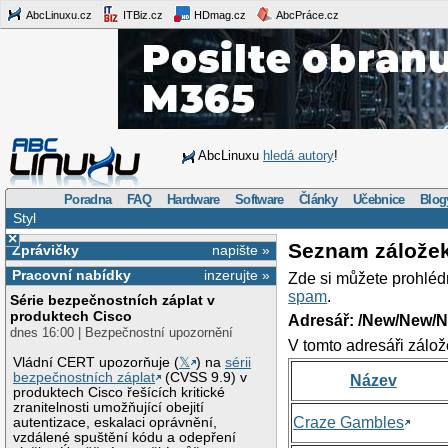
AbcLinuxu.cz
ITBiz.cz
HDmag.cz
AbcPráce.cz
AbcLinuxu
hledá autory
!
Poradna
FAQ
Hardware
Software
Články
Učebnice
Blog
Styl
×
Seznam zálože
Zprávičky
napište »
Pracovní nabídky
inzerujte »
Zde si můžete prohléd
spam
.
Série bezpečnostních záplat v
produktech Cisco
Adresář: /New/New/N
dnes 16:00 | Bezpečnostní upozornění
V tomto adresáři zálož
Vládní CERT upozorňuje (
𝕏
) na
sérii
bezpečnostních záplat
(CVSS 9.9) v
Název
produktech Cisco řešících kritické
zranitelnosti umožňující obejití
Craze Gambles
autentizace, eskalaci oprávnění,
vzdálené spuštění kódu a odepření