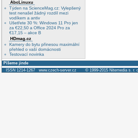
AbcLinuxu
Týden na ScienceMag.cz: Vylepšený
test nenašel žádný rozdíl mezi
vodíkem a antiv
Ušetřete 30 %: Windows 11 Pro jen
za €22,50 a Office 2024 Pro za
€17,15 – akce B
HDmag.cz
Kamery do bytu přinesou maximální
přehled o vaší domácnosti
Testovací novinka
Píšeme jinde
ISSN 1214-1267
www.czech-server.cz
© 1999-2015
Nitemedia s. r. 