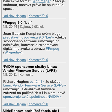
balíček ve formátu
AppImage
. Stačí jej
stáhnout, nastavit právo ke spuštění a
spustit.
Ladislav Hagara
|
Komentářů: 0
FFmpeg 9.0 "Lei"
4.8. 20:44 | Zajímavý článek
Jean-Baptiste Kempf na svém blogu
představil novou verzi 9.0 "Lei"
kolekce
svobodného softwaru umožňujícího
nahrávání, konverzi a streamovaní
digitálního zvuku a obrazu
FFmpeg
(
Wikipedie
).
Ladislav Hagara
|
Komentářů: 0
NVIDIA sponzorem služby Linux
Vendor Firmware Service (LVFS)
4.8. 20:11 | Komunita
Richard Hughes
oznámil
, že službu
Linux Vendor Firmware Service (LVFS)
umožňující aktualizovat firmware
zařízení na počítačích s Linuxem, nově
sponzoruje také společnost NVIDIA
.
Ladislav Hagara
|
Komentářů: 0
SlideRshow, prohlížeč fotek, ale i