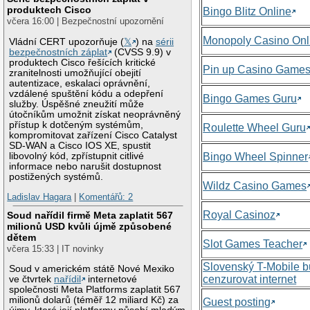
produktech Cisco
Bingo Blitz Online
včera 16:00 | Bezpečnostní upozornění
Monopoly Casino Onl
Vládní CERT upozorňuje (
𝕏
) na
sérii
bezpečnostních záplat
(CVSS 9.9) v
produktech Cisco řešících kritické
Pin up Casino Game
zranitelnosti umožňující obejití
autentizace, eskalaci oprávnění,
vzdálené spuštění kódu a odepření
Bingo Games Guru
služby. Úspěšné zneužití může
útočníkům umožnit získat neoprávněný
přístup k dotčeným systémům,
Roulette Wheel Guru
kompromitovat zařízení Cisco Catalyst
SD-WAN a Cisco IOS XE, spustit
libovolný kód, zpřístupnit citlivé
Bingo Wheel Spinner
informace nebo narušit dostupnost
postižených systémů.
Wildz Casino Games
Ladislav Hagara
|
Komentářů: 2
Royal Casinoz
Soud nařídil firmě Meta zaplatit 567
milionů USD kvůli újmě způsobené
dětem
Slot Games Teacher
včera 15:33 | IT novinky
Slovenský T-Mobile 
Soud v americkém státě Nové Mexiko
cenzurovat internet
ve čtvrtek
nařídil
internetové
společnosti Meta Platforms zaplatit 567
milionů dolarů (téměř 12 miliard Kč) za
Guest posting