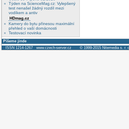
Týden na ScienceMag.cz: Vylepšený
test nenašel žádný rozdíl mezi
vodíkem a antiv
HDmag.cz
Kamery do bytu přinesou maximální
přehled o vaší domácnosti
Testovací novinka
Píšeme jinde
ISSN 1214-1267
www.czech-server.cz
© 1999-2015
Nitemedia s. r. 