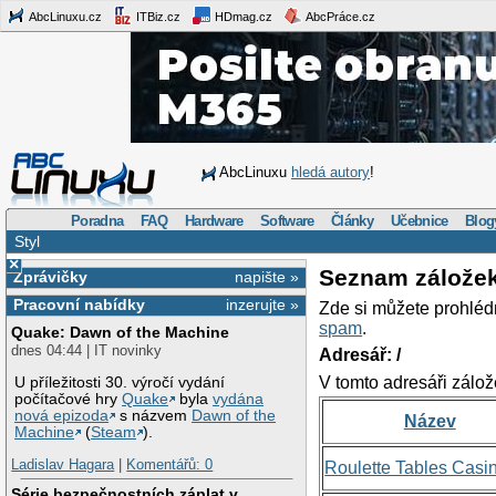
AbcLinuxu.cz
ITBiz.cz
HDmag.cz
AbcPráce.cz
AbcLinuxu
hledá autory
!
Poradna
FAQ
Hardware
Software
Články
Učebnice
Blog
Styl
×
Seznam zálože
Zprávičky
napište »
Pracovní nabídky
inzerujte »
Zde si můžete prohléd
spam
.
Quake: Dawn of the Machine
dnes 04:44 | IT novinky
Adresář: /
V tomto adresáři zálož
U příležitosti 30. výročí vydání
počítačové hry
Quake
byla
vydána
nová epizoda
s názvem
Dawn of the
Název
Machine
(
Steam
).
Ladislav Hagara
|
Komentářů: 0
Roulette Tables Casi
Série bezpečnostních záplat v