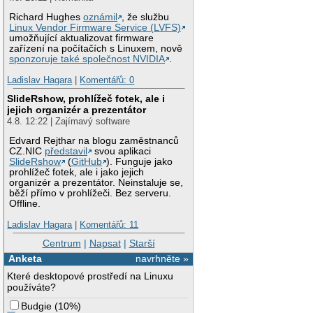
Richard Hughes
oznámil
, že službu
Linux Vendor Firmware Service (LVFS)
umožňující aktualizovat firmware
zařízení na počítačích s Linuxem, nově
sponzoruje také společnost NVIDIA
.
Ladislav Hagara
|
Komentářů: 0
SlideRshow, prohlížeč fotek, ale i
jejich organizér a prezentátor
4.8. 12:22 | Zajímavý software
Edvard Rejthar na blogu zaměstnanců
CZ.NIC
představil
svou aplikaci
SlideRshow
(
GitHub
). Funguje jako
prohlížeč fotek, ale i jako jejich
organizér a prezentátor. Neinstaluje se,
běží přímo v prohlížeči. Bez serveru.
Offline.
Ladislav Hagara
|
Komentářů: 11
Centrum
|
Napsat
|
Starší
Anketa
navrhněte »
Které desktopové prostředí na Linuxu
používáte?
Budgie
(
10%
)