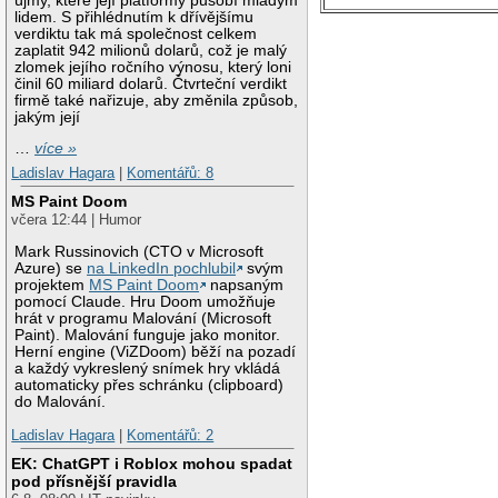
újmy, které její platformy působí mladým
lidem. S přihlédnutím k dřívějšímu
verdiktu tak má společnost celkem
zaplatit 942 milionů dolarů, což je malý
zlomek jejího ročního výnosu, který loni
činil 60 miliard dolarů. Čtvrteční verdikt
firmě také nařizuje, aby změnila způsob,
jakým její
…
více »
Ladislav Hagara
|
Komentářů: 8
MS Paint Doom
včera 12:44 | Humor
Mark Russinovich (CTO v Microsoft
Azure) se
na LinkedIn pochlubil
svým
projektem
MS Paint Doom
napsaným
pomocí Claude. Hru Doom umožňuje
hrát v programu Malování (Microsoft
Paint). Malování funguje jako monitor.
Herní engine (ViZDoom) běží na pozadí
a každý vykreslený snímek hry vkládá
automaticky přes schránku (clipboard)
do Malování.
Ladislav Hagara
|
Komentářů: 2
EK: ChatGPT i Roblox mohou spadat
pod přísnější pravidla