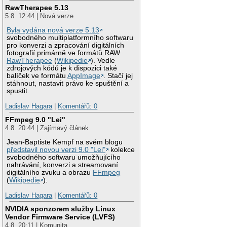
RawTherapee 5.13
5.8. 12:44 | Nová verze
Byla vydána nová verze 5.13
svobodného multiplatformního softwaru
pro konverzi a zpracování digitálních
fotografií primárně ve formátů RAW
RawTherapee
(
Wikipedie
). Vedle
zdrojových kódů je k dispozici také
balíček ve formátu
AppImage
. Stačí jej
stáhnout, nastavit právo ke spuštění a
spustit.
Ladislav Hagara
|
Komentářů: 0
FFmpeg 9.0 "Lei"
4.8. 20:44 | Zajímavý článek
Jean-Baptiste Kempf na svém blogu
představil novou verzi 9.0 "Lei"
kolekce
svobodného softwaru umožňujícího
nahrávání, konverzi a streamovaní
digitálního zvuku a obrazu
FFmpeg
(
Wikipedie
).
Ladislav Hagara
|
Komentářů: 0
NVIDIA sponzorem služby Linux
Vendor Firmware Service (LVFS)
4.8. 20:11 | Komunita