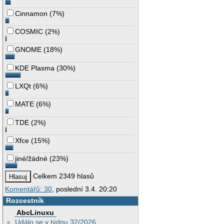
Cinnamon
(
7%
)
COSMIC
(
2%
)
GNOME
(
18%
)
KDE Plasma
(
30%
)
LXQt
(
6%
)
MATE
(
6%
)
TDE
(
2%
)
Xfce
(
15%
)
jiné/žádné
(
23%
)
Celkem 2349 hlasů
Komentářů: 30
, poslední 3.4. 20:20
Rozcestník
AbcLinuxu
Událo se v týdnu 32/2026