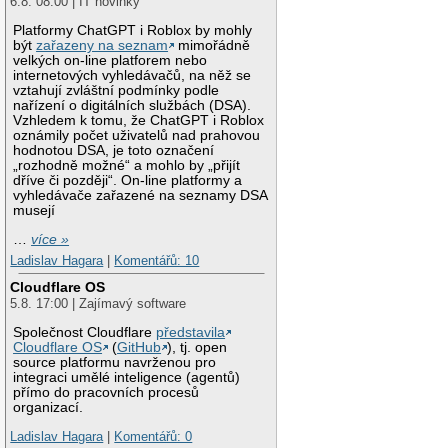
6.8. 08:00 | IT novinky
Platformy ChatGPT i Roblox by mohly
být
zařazeny na seznam
mimořádně
velkých on-line platforem nebo
internetových vyhledávačů, na něž se
vztahují zvláštní podmínky podle
nařízení o digitálních službách (DSA).
Vzhledem k tomu, že ChatGPT i Roblox
oznámily počet uživatelů nad prahovou
hodnotou DSA, je toto označení
„rozhodně možné“ a mohlo by „přijít
dříve či později“. On-line platformy a
vyhledávače zařazené na seznamy DSA
musejí
…
více »
Ladislav Hagara
|
Komentářů: 10
Cloudflare OS
5.8. 17:00 | Zajímavý software
Společnost Cloudflare
představila
Cloudflare OS
(
GitHub
), tj. open
source platformu navrženou pro
integraci umělé inteligence (agentů)
přímo do pracovních procesů
organizací.
Ladislav Hagara
|
Komentářů: 0