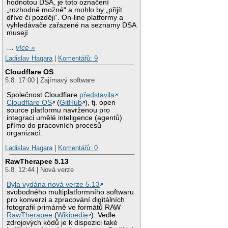
hodnotou DSA, je toto označení
„rozhodně možné“ a mohlo by „přijít
dříve či později“. On-line platformy a
vyhledávače zařazené na seznamy DSA
musejí
…
více »
Ladislav Hagara
|
Komentářů: 9
Cloudflare OS
5.8. 17:00 | Zajímavý software
Společnost Cloudflare
představila
Cloudflare OS
(
GitHub
), tj. open
source platformu navrženou pro
integraci umělé inteligence (agentů)
přímo do pracovních procesů
organizací.
Ladislav Hagara
|
Komentářů: 0
RawTherapee 5.13
5.8. 12:44 | Nová verze
Byla vydána nová verze 5.13
svobodného multiplatformního softwaru
pro konverzi a zpracování digitálních
fotografií primárně ve formátů RAW
RawTherapee
(
Wikipedie
). Vedle
zdrojových kódů je k dispozici také