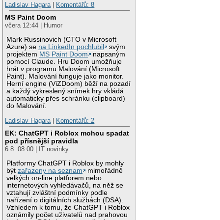
Ladislav Hagara
|
Komentářů: 8
MS Paint Doom
včera 12:44 | Humor
Mark Russinovich (CTO v Microsoft
Azure) se
na LinkedIn pochlubil
svým
projektem
MS Paint Doom
napsaným
pomocí Claude. Hru Doom umožňuje
hrát v programu Malování (Microsoft
Paint). Malování funguje jako monitor.
Herní engine (ViZDoom) běží na pozadí
a každý vykreslený snímek hry vkládá
automaticky přes schránku (clipboard)
do Malování.
Ladislav Hagara
|
Komentářů: 2
EK: ChatGPT i Roblox mohou spadat
pod přísnější pravidla
6.8. 08:00 | IT novinky
Platformy ChatGPT i Roblox by mohly
být
zařazeny na seznam
mimořádně
velkých on-line platforem nebo
internetových vyhledávačů, na něž se
vztahují zvláštní podmínky podle
nařízení o digitálních službách (DSA).
Vzhledem k tomu, že ChatGPT i Roblox
oznámily počet uživatelů nad prahovou