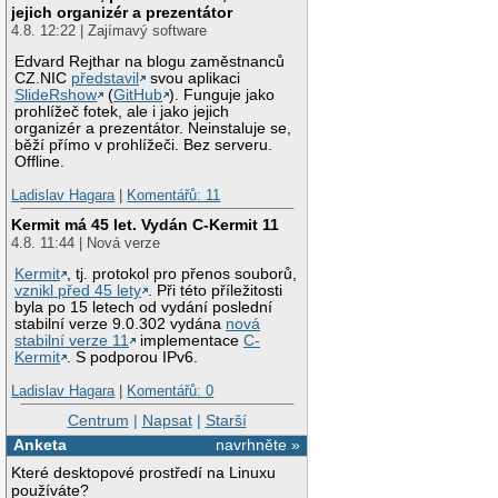
jejich organizér a prezentátor
4.8. 12:22 | Zajímavý software
Edvard Rejthar na blogu zaměstnanců
CZ.NIC
představil
svou aplikaci
SlideRshow
(
GitHub
). Funguje jako
prohlížeč fotek, ale i jako jejich
organizér a prezentátor. Neinstaluje se,
běží přímo v prohlížeči. Bez serveru.
Offline.
Ladislav Hagara
|
Komentářů: 11
Kermit má 45 let. Vydán C-Kermit 11
4.8. 11:44 | Nová verze
Kermit
, tj. protokol pro přenos souborů,
vznikl před 45 lety
. Při této příležitosti
byla po 15 letech od vydání poslední
stabilní verze 9.0.302 vydána
nová
stabilní verze 11
implementace
C-
Kermit
. S podporou IPv6.
Ladislav Hagara
|
Komentářů: 0
Centrum
|
Napsat
|
Starší
Anketa
navrhněte »
Které desktopové prostředí na Linuxu
používáte?