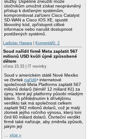
služby. Úspěšné zneužití může
útočníkům umožnit získat neoprávněný
přístup k dotčeným systémům,
kompromitovat zařízení Cisco Catalyst
SD-WAN a Cisco IOS XE, spustit
libovolný kód, zpřístupnit citlivé
informace nebo narušit dostupnost
postižených systémů.
Ladislav Hagara
|
Komentářů: 2
Soud nařídil firmě Meta zaplatit 567
milionů USD kvůli újmě způsobené
dětem
včera 15:33 | IT novinky
Soud v americkém státě Nové Mexiko
ve čtvrtek
nařídil
internetové
společnosti Meta Platforms zaplatit 567
milionů dolarů (téměř 12 miliard Kč) za
újmy, které její platformy působí mladým
lidem. S přihlédnutím k dřívějšímu
verdiktu tak má společnost celkem
zaplatit 942 milionů dolarů, což je malý
zlomek jejího ročního výnosu, který loni
činil 60 miliard dolarů. Čtvrteční verdikt
firmě také nařizuje, aby změnila způsob,
jakým její
…
více »