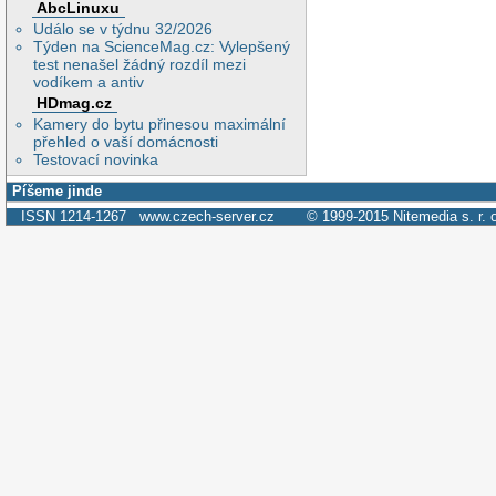
AbcLinuxu
Událo se v týdnu 32/2026
Týden na ScienceMag.cz: Vylepšený
test nenašel žádný rozdíl mezi
vodíkem a antiv
HDmag.cz
Kamery do bytu přinesou maximální
přehled o vaší domácnosti
Testovací novinka
Píšeme jinde
ISSN 1214-1267
www.czech-server.cz
© 1999-2015
Nitemedia s. r. 