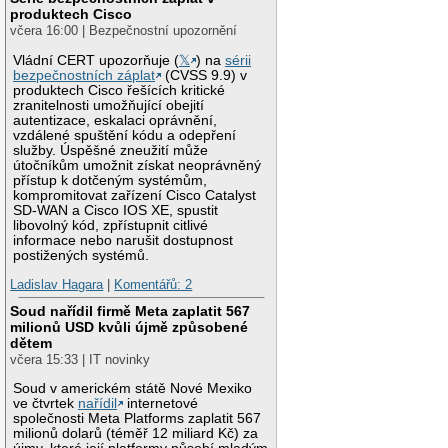
produktech Cisco
včera 16:00 | Bezpečnostní upozornění
Vládní CERT upozorňuje (
𝕏
) na
sérii
bezpečnostních záplat
(CVSS 9.9) v
produktech Cisco řešících kritické
zranitelnosti umožňující obejití
autentizace, eskalaci oprávnění,
vzdálené spuštění kódu a odepření
služby. Úspěšné zneužití může
útočníkům umožnit získat neoprávněný
přístup k dotčeným systémům,
kompromitovat zařízení Cisco Catalyst
SD-WAN a Cisco IOS XE, spustit
libovolný kód, zpřístupnit citlivé
informace nebo narušit dostupnost
postižených systémů.
Ladislav Hagara
|
Komentářů: 2
Soud nařídil firmě Meta zaplatit 567
milionů USD kvůli újmě způsobené
dětem
včera 15:33 | IT novinky
Soud v americkém státě Nové Mexiko
ve čtvrtek
nařídil
internetové
společnosti Meta Platforms zaplatit 567
milionů dolarů (téměř 12 miliard Kč) za