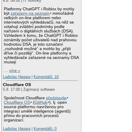
6.8. 08:00 | IT novinky
Platformy ChatGPT i Roblox by mohly
být
zařazeny na seznam
mimořádně
velkých on-line platforem nebo
internetových vyhledávačů, na něž se
vztahují zvláštní podmínky podle
nařízení o digitálních službách (DSA).
Vzhledem k tomu, že ChatGPT i Roblox
oznámily počet uživatelů nad prahovou
hodnotou DSA, je toto označení
„rozhodně možné“ a mohlo by „přijít
dříve či později“. On-line platformy a
vyhledávače zařazené na seznamy DSA
musejí
…
více »
Ladislav Hagara
|
Komentářů: 10
Cloudflare OS
5.8. 17:00 | Zajímavý software
Společnost Cloudflare
představila
Cloudflare OS
(
GitHub
), tj. open
source platformu navrženou pro
integraci umělé inteligence (agentů)
přímo do pracovních procesů
organizací.
Ladislav Hagara
|
Komentářů: 0