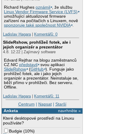
Richard Hughes
oznámil
, že službu
Linux Vendor Firmware Service (LVFS)
umožňující aktualizovat firmware
zařízení na počítačích s Linuxem, nově
sponzoruje také společnost NVIDIA
.
Ladislav Hagara
|
Komentářů: 0
SlideRshow, prohlížeč fotek, ale i
jejich organizér a prezentátor
4.8. 12:22 | Zajímavý software
Edvard Rejthar na blogu zaměstnanců
CZ.NIC
představil
svou aplikaci
SlideRshow
(
GitHub
). Funguje jako
prohlížeč fotek, ale i jako jejich
organizér a prezentátor. Neinstaluje se,
běží přímo v prohlížeči. Bez serveru.
Offline.
Ladislav Hagara
|
Komentářů: 11
Centrum
|
Napsat
|
Starší
Anketa
navrhněte »
Které desktopové prostředí na Linuxu
používáte?
Budgie
(
10%
)