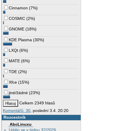
Cinnamon
(
7%
)
COSMIC
(
2%
)
GNOME
(
18%
)
KDE Plasma
(
30%
)
LXQt
(
6%
)
MATE
(
6%
)
TDE
(
2%
)
Xfce
(
15%
)
jiné/žádné
(
23%
)
Celkem 2349 hlasů
Komentářů: 30
, poslední 3.4. 20:20
Rozcestník
AbcLinuxu
Událo se v týdnu 32/2026