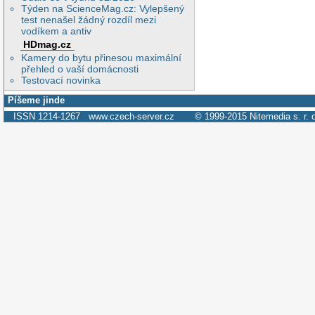
Týden na ScienceMag.cz: Vylepšený
test nenašel žádný rozdíl mezi
vodíkem a antiv
HDmag.cz
Kamery do bytu přinesou maximální
přehled o vaší domácnosti
Testovací novinka
Píšeme jinde
ISSN 1214-1267
www.czech-server.cz
© 1999-2015
Nitemedia s. r. 