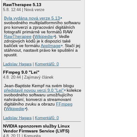
RawTherapee 5.13
5.8. 12:44 | Nová verze
Byla vydána nová verze 5.13
svobodného multiplatformního softwaru
pro konverzi a zpracování digitálních
fotografií primárně ve formátů RAW
RawTherapee
(
Wikipedie
). Vedle
zdrojových kódů je k dispozici také
balíček ve formátu
AppImage
. Stačí jej
stáhnout, nastavit právo ke spuštění a
spustit.
Ladislav Hagara
|
Komentářů: 0
FFmpeg 9.0 "Lei"
4.8. 20:44 | Zajímavý článek
Jean-Baptiste Kempf na svém blogu
představil novou verzi 9.0 "Lei"
kolekce
svobodného softwaru umožňujícího
nahrávání, konverzi a streamovaní
digitálního zvuku a obrazu
FFmpeg
(
Wikipedie
).
Ladislav Hagara
|
Komentářů: 0
NVIDIA sponzorem služby Linux
Vendor Firmware Service (LVFS)
4.8. 20:11 | Komunita