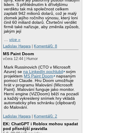
újmy, které její platformy působí mladým
lidem. S přihlédnutím k dřívějšímu
verdiktu tak má společnost celkem
zaplatit 942 milionů dolarů, což je malý
zlomek jejího ročního výnosu, který loni
činil 60 miliard dolarů. Čtvrteční verdikt
firmě také nařizuje, aby změnila způsob,
jakým její
…
více »
Ladislav Hagara
|
Komentářů: 8
MS Paint Doom
včera 12:44 | Humor
Mark Russinovich (CTO v Microsoft
Azure) se
na LinkedIn pochlubil
svým
projektem
MS Paint Doom
napsaným
pomocí Claude. Hru Doom umožňuje
hrát v programu Malování (Microsoft
Paint). Malování funguje jako monitor.
Herní engine (ViZDoom) běží na pozadí
a každý vykreslený snímek hry vkládá
automaticky přes schránku (clipboard)
do Malování.
Ladislav Hagara
|
Komentářů: 2
EK: ChatGPT i Roblox mohou spadat
pod přísnější pravidla