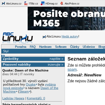
AbcLinuxu.cz
ITBiz.cz
HDmag.cz
AbcPráce.cz
AbcLinuxu
hledá autory
!
Poradna
FAQ
Hardware
Software
Články
Učebnice
Blog
Styl
×
Seznam zálože
Zprávičky
napište »
Pracovní nabídky
inzerujte »
Zde si můžete prohléd
spam
.
Quake: Dawn of the Machine
dnes 04:44 | IT novinky
Adresář: /New/New
Zde nejsou žádné zálo
U příležitosti 30. výročí vydání
počítačové hry
Quake
byla
vydána
nová epizoda
s názvem
Dawn of the
Machine
(
Steam
).
Ladislav Hagara
|
Komentářů: 0
Série bezpečnostních záplat v