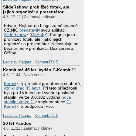
SlideRshow, prohlížeč fotek, ale i
jejich organizér a prezentátor
4.8. 12:22 | Zajímavý software
Edvard Rejthar na blogu zaměstnanců
CZ.NIC
představil
svou aplikaci
SlideRshow
(
GitHub
). Funguje jako
prohlížeč fotek, ale i jako jejich
organizér a prezentátor. Neinstaluje se,
běží přímo v prohlížeči. Bez serveru.
Offline.
Ladislav Hagara
|
Komentářů: 5
Kermit má 45 let. Vydán C-Kermit 11
4.8. 11:44 | Nová verze
Kermit
, tj. protokol pro přenos souborů,
vznikl před 45 lety
. Při této příležitosti
byla po 15 letech od vydání poslední
stabilní verze 9.0.302 vydána
nová
stabilní verze 11
implementace
C-
Kermit
. S podporou IPv6.
Ladislav Hagara
|
Komentářů: 0
20 let Pandoc
4.8. 11:11 | Zajímavý článek