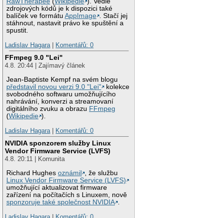
RawTherapee
(
Wikipedie
). Vedle
zdrojových kódů je k dispozici také
balíček ve formátu
AppImage
. Stačí jej
stáhnout, nastavit právo ke spuštění a
spustit.
Ladislav Hagara
|
Komentářů: 0
FFmpeg 9.0 "Lei"
4.8. 20:44 | Zajímavý článek
Jean-Baptiste Kempf na svém blogu
představil novou verzi 9.0 "Lei"
kolekce
svobodného softwaru umožňujícího
nahrávání, konverzi a streamovaní
digitálního zvuku a obrazu
FFmpeg
(
Wikipedie
).
Ladislav Hagara
|
Komentářů: 0
NVIDIA sponzorem služby Linux
Vendor Firmware Service (LVFS)
4.8. 20:11 | Komunita
Richard Hughes
oznámil
, že službu
Linux Vendor Firmware Service (LVFS)
umožňující aktualizovat firmware
zařízení na počítačích s Linuxem, nově
sponzoruje také společnost NVIDIA
.
Ladislav Hagara
|
Komentářů: 0