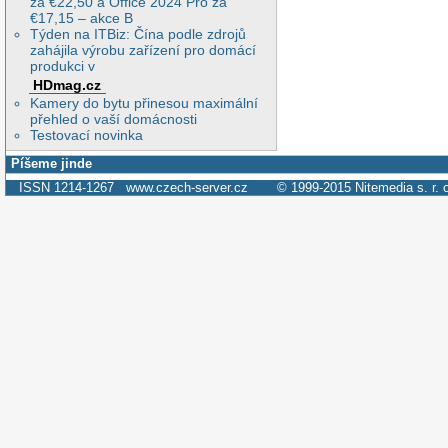
za €22,50 a Office 2024 Pro za
€17,15 – akce B
Týden na ITBiz: Čína podle zdrojů
zahájila výrobu zařízení pro domácí
produkci v
HDmag.cz
Kamery do bytu přinesou maximální
přehled o vaší domácnosti
Testovací novinka
Píšeme jinde
ISSN 1214-1267
www.czech-server.cz
© 1999-2015
Nitemedia s. r. 