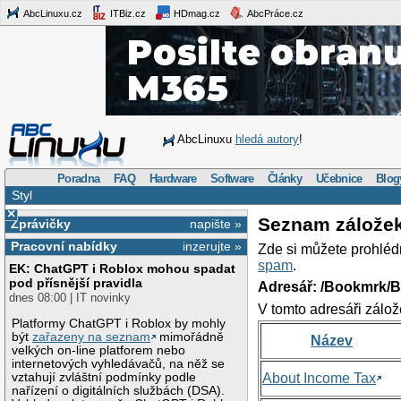
AbcLinuxu.cz
ITBiz.cz
HDmag.cz
AbcPráce.cz
AbcLinuxu
hledá autory
!
Poradna
FAQ
Hardware
Software
Články
Učebnice
Blog
Styl
×
Seznam zálože
Zprávičky
napište »
Pracovní nabídky
inzerujte »
Zde si můžete prohléd
spam
.
EK: ChatGPT i Roblox mohou spadat
pod přísnější pravidla
Adresář: /Bookmrk/
dnes 08:00 | IT novinky
V tomto adresáři zálož
Platformy ChatGPT i Roblox by mohly
být
zařazeny na seznam
mimořádně
Název
velkých on-line platforem nebo
internetových vyhledávačů, na něž se
vztahují zvláštní podmínky podle
About Income Tax
nařízení o digitálních službách (DSA).