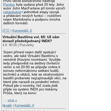
První verze konverzního nástroje
Pandoc
byla vydána před 20 lety. Jeho
autor John MacFarlane při tomto výročí
rekapituluje
jednotlivé etapy vývoje
a přidávání nových funkcí – rozšíření
nejen Markdownu a podporu mnoha
dalších formátů.
|🇵🇸
|
Komentářů: 0
Virtuální Bastlírna vol. 65: Už vám
dorazil předobjednaný INDX?
4.8. 00:55 | Pozvánky
Srpen přinesl nejen další spalující
vedro, ale také Virtuální Bastlírnu s
neméně žhavými novinkami. Využijte
tedy předpovědi na deštivý čtvrteční
večer a od 20:00 se připojte online k
tomuto neformálnímu setkání kutilů,
techniků a vědců, kde se strahovskými
bastlíři proberete nejzajímavější věci, na
které jste narazili za poslední měsíc.
Pokud jde o novinky, řeč zcela jistě
přijde na systém INDX pro tiskárny
Průša, který na konci
…
více »
bkralik
|
Komentářů: 0