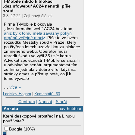
T-Mobile nikdo k blokaci
‚dezinfowebu‘ AC24 nenutil, píše
soud
3.8. 17:22 | Zajímavý článek
Firma T-Mobile blokovala
„dezinformační web“ AC24 bez toho,
aniž by k tomu měla závazný pokyn
orgánů veřejné moci
. Píše to ve svém
rozsudku Městský soud v Praze, který
po čtyřech letech uzavřel kauzu blokace
zmíněného webu. Operátor musí
uhradit škodu ve výši 35 tisíc korun.
Advokát společnosti T-Mobile se snažil i
u odvolacího senátu argumentovat tím,
že firma jednala v dobré víře, když na
stránky omezila přístup poté, co ji k
tomu vyzvalo
…
více »
Ladislav Hagara
|
Komentářů: 63
Centrum
|
Napsat
|
Starší
Anketa
navrhněte »
Které desktopové prostředí na Linuxu
používáte?
Budgie
(
10%
)