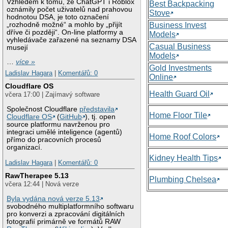
Vzhledem k tomu, že ChatGPT i Roblox
Best Backpacking
oznámily počet uživatelů nad prahovou
Stove
hodnotou DSA, je toto označení
„rozhodně možné“ a mohlo by „přijít
Business Invest
dříve či později“. On-line platformy a
Models
vyhledávače zařazené na seznamy DSA
Casual Business
musejí
Models
…
více »
Gold Investments
Ladislav Hagara
|
Komentářů: 0
Online
Cloudflare OS
Health Guard Oil
včera 17:00 | Zajímavý software
Společnost Cloudflare
představila
Home Floor Tile
Cloudflare OS
(
GitHub
), tj. open
source platformu navrženou pro
integraci umělé inteligence (agentů)
Home Roof Colors
přímo do pracovních procesů
organizací.
Kidney Health Tips
Ladislav Hagara
|
Komentářů: 0
RawTherapee 5.13
Plumbing Chelsea
včera 12:44 | Nová verze
Byla vydána nová verze 5.13
svobodného multiplatformního softwaru
pro konverzi a zpracování digitálních
fotografií primárně ve formátů RAW