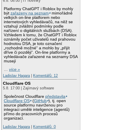
6.8. 08:00 | IT novinky
Platformy ChatGPT i Roblox by mohly
být
zařazeny na seznam
mimořádně
velkých on-line platforem nebo
internetových vyhledávačů, na něž se
vztahují zvláštní podmínky podle
nařízení o digitálních službách (DSA).
Vzhledem k tomu, že ChatGPT i Roblox
oznámily počet uživatelů nad prahovou
hodnotou DSA, je toto označení
„rozhodně možné“ a mohlo by „přijít
dříve či později“. On-line platformy a
vyhledávače zařazené na seznamy DSA
musejí
…
více »
Ladislav Hagara
|
Komentářů: 12
Cloudflare OS
5.8. 17:00 | Zajímavý software
Společnost Cloudflare
představila
Cloudflare OS
(
GitHub
), tj. open
source platformu navrženou pro
integraci umělé inteligence (agentů)
přímo do pracovních procesů
organizací.
Ladislav Hagara
|
Komentářů: 0