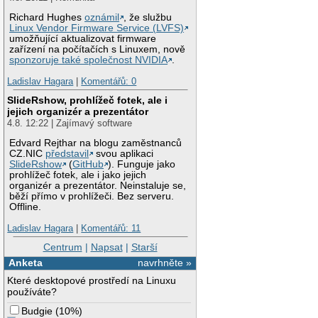
Richard Hughes
oznámil
, že službu
Linux Vendor Firmware Service (LVFS)
umožňující aktualizovat firmware
zařízení na počítačích s Linuxem, nově
sponzoruje také společnost NVIDIA
.
Ladislav Hagara
|
Komentářů: 0
SlideRshow, prohlížeč fotek, ale i
jejich organizér a prezentátor
4.8. 12:22 | Zajímavý software
Edvard Rejthar na blogu zaměstnanců
CZ.NIC
představil
svou aplikaci
SlideRshow
(
GitHub
). Funguje jako
prohlížeč fotek, ale i jako jejich
organizér a prezentátor. Neinstaluje se,
běží přímo v prohlížeči. Bez serveru.
Offline.
Ladislav Hagara
|
Komentářů: 11
Centrum
|
Napsat
|
Starší
Anketa
navrhněte »
Které desktopové prostředí na Linuxu
používáte?
Budgie
(
10%
)