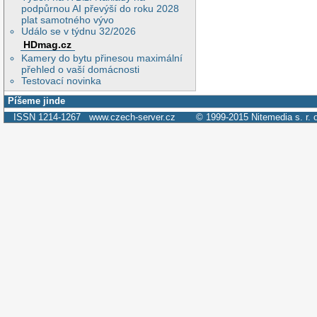
podpůrnou AI převýší do roku 2028
plat samotného vývo
Událo se v týdnu 32/2026
HDmag.cz
Kamery do bytu přinesou maximální
přehled o vaší domácnosti
Testovací novinka
Píšeme jinde
ISSN 1214-1267
www.czech-server.cz
© 1999-2015
Nitemedia s. r. 