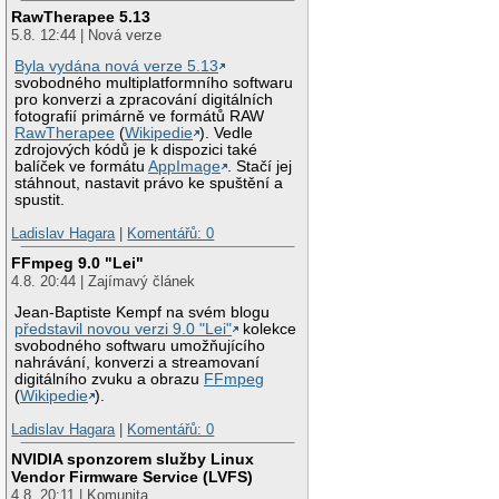
RawTherapee 5.13
5.8. 12:44 | Nová verze
Byla vydána nová verze 5.13
svobodného multiplatformního softwaru
pro konverzi a zpracování digitálních
fotografií primárně ve formátů RAW
RawTherapee
(
Wikipedie
). Vedle
zdrojových kódů je k dispozici také
balíček ve formátu
AppImage
. Stačí jej
stáhnout, nastavit právo ke spuštění a
spustit.
Ladislav Hagara
|
Komentářů: 0
FFmpeg 9.0 "Lei"
4.8. 20:44 | Zajímavý článek
Jean-Baptiste Kempf na svém blogu
představil novou verzi 9.0 "Lei"
kolekce
svobodného softwaru umožňujícího
nahrávání, konverzi a streamovaní
digitálního zvuku a obrazu
FFmpeg
(
Wikipedie
).
Ladislav Hagara
|
Komentářů: 0
NVIDIA sponzorem služby Linux
Vendor Firmware Service (LVFS)
4.8. 20:11 | Komunita