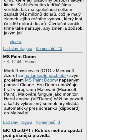
újmy, které její platformy působí mladým
lidem. S přihlédnutím k dřívějšímu
verdiktu tak má společnost celkem
zaplatit 942 milionů dolarů, což je malý
zlomek jejího ročního výnosu, který loni
činil 60 miliard dolarů. Čtvrteční verdikt
firmě také nařizuje, aby změnila způsob,
jakým její
…
více »
Ladislav Hagara
|
Komentářů: 13
MS Paint Doom
7.8. 12:44 | Humor
Mark Russinovich (CTO v Microsoft
Azure) se
na LinkedIn pochlubil
svým
projektem
MS Paint Doom
napsaným
pomocí Claude. Hru Doom umožňuje
hrát v programu Malování (Microsoft
Paint). Malování funguje jako monitor.
Herní engine (ViZDoom) běží na pozadí
a každý vykreslený snímek hry vkládá
automaticky přes schránku (clipboard)
do Malování.
Ladislav Hagara
|
Komentářů: 3
EK: ChatGPT i Roblox mohou spadat
pod přísnější pravidla