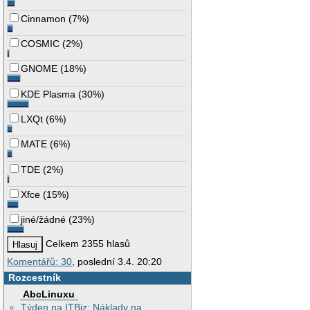
Cinnamon
(
7%
)
COSMIC
(
2%
)
GNOME
(
18%
)
KDE Plasma
(
30%
)
LXQt
(
6%
)
MATE
(
6%
)
TDE
(
2%
)
Xfce
(
15%
)
jiné/žádné
(
23%
)
Celkem 2355 hlasů
Komentářů: 30
, poslední 3.4. 20:20
Rozcestník
AbcLinuxu
Týden na ITBiz: Náklady na