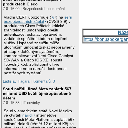
produktech Cisco
7.8. 16:00 | Bezpečnostní upozornění
Vládní CERT upozorňuje (
𝕏
) na
sérii
bezpečnostních záplat
(CVSS 9.9) v
produktech Cisco řešících kritické
zranitelnosti umožňující obejití
Náz
autentizace, eskalaci oprávnění,
vzdálené spuštění kódu a odepření
https://bonuspokerga
služby. Úspěšné zneužití může
útočníkům umožnit získat neoprávněný
přístup k dotčeným systémům,
kompromitovat zařízení Cisco Catalyst
SD-WAN a Cisco IOS XE, spustit
libovolný kód, zpřístupnit citlivé
informace nebo narušit dostupnost
postižených systémů.
Ladislav Hagara
|
Komentářů: 3
Soud nařídil firmě Meta zaplatit 567
milionů USD kvůli újmě způsobené
dětem
7.8. 15:33 | IT novinky
Soud v americkém státě Nové Mexiko
ve čtvrtek
nařídil
internetové
společnosti Meta Platforms zaplatit 567
milionů dolarů (téměř 12 miliard Kč) za