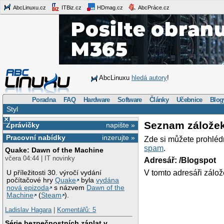
AbcLinuxu.cz
ITBiz.cz
HDmag.cz
AbcPráce.cz
AbcLinuxu
hledá autory
!
Poradna
FAQ
Hardware
Software
Články
Učebnice
Blog
Styl
×
Seznam zálože
Zprávičky
napište »
Pracovní nabídky
inzerujte »
Zde si můžete prohléd
spam
.
Quake: Dawn of the Machine
včera 04:44 | IT novinky
Adresář: /Blogspot
V tomto adresáři zálož
U příležitosti 30. výročí vydání
počítačové hry
Quake
byla
vydána
nová epizoda
s názvem
Dawn of the
Machine
(
Steam
).
Ladislav Hagara
|
Komentářů: 5
Série bezpečnostních záplat v