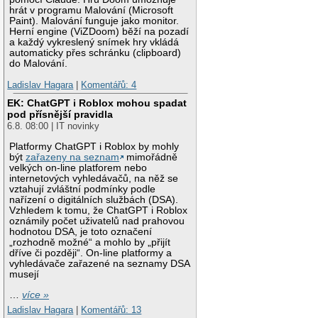
hrát v programu Malování (Microsoft
Paint). Malování funguje jako monitor.
Herní engine (ViZDoom) běží na pozadí
a každý vykreslený snímek hry vkládá
automaticky přes schránku (clipboard)
do Malování.
Ladislav Hagara
|
Komentářů: 4
EK: ChatGPT i Roblox mohou spadat
pod přísnější pravidla
6.8. 08:00 | IT novinky
Platformy ChatGPT i Roblox by mohly
být
zařazeny na seznam
mimořádně
velkých on-line platforem nebo
internetových vyhledávačů, na něž se
vztahují zvláštní podmínky podle
nařízení o digitálních službách (DSA).
Vzhledem k tomu, že ChatGPT i Roblox
oznámily počet uživatelů nad prahovou
hodnotou DSA, je toto označení
„rozhodně možné“ a mohlo by „přijít
dříve či později“. On-line platformy a
vyhledávače zařazené na seznamy DSA
musejí
…
více »
Ladislav Hagara
|
Komentářů: 13