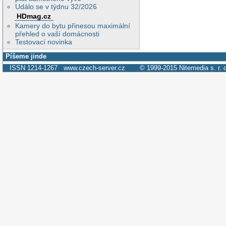
Událo se v týdnu 32/2026
HDmag.cz
Kamery do bytu přinesou maximální
přehled o vaší domácnosti
Testovací novinka
Píšeme jinde
ISSN 1214-1267
www.czech-server.cz
© 1999-2015
Nitemedia s. r. 