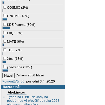
COSMIC
(
2%
)
GNOME
(
18%
)
KDE Plasma
(
30%
)
LXQt
(
6%
)
MATE
(
6%
)
TDE
(
2%
)
Xfce
(
15%
)
jiné/žádné
(
23%
)
Celkem 2356 hlasů
Komentářů: 30
, poslední 3.4. 20:20
Rozcestník
AbcLinuxu
Týden na ITBiz: Náklady na
podpůrnou AI převýší do roku 2028
plat samotného vývo