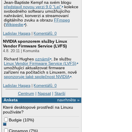
Jean-Baptiste Kempf na svém blogu
představil novou verzi 9.0 "Lei"
kolekce
svobodného softwaru umožňujícího
nahrávání, konverzi a streamovaní
digitálního zvuku a obrazu
FFmpeg
(
Wikipedie
).
Ladislav Hagara
|
Komentářů: 0
NVIDIA sponzorem služby Linux
Vendor Firmware Service (LVFS)
4.8. 20:11 | Komunita
Richard Hughes
oznámil
, že službu
Linux Vendor Firmware Service (LVFS)
umožňující aktualizovat firmware
zařízení na počítačích s Linuxem, nově
sponzoruje také společnost NVIDIA
.
Ladislav Hagara
|
Komentářů: 0
Centrum
|
Napsat
|
Starší
Anketa
navrhněte »
Které desktopové prostředí na Linuxu
používáte?
Budgie
(
10%
)
Cinnamon
(
7%
)