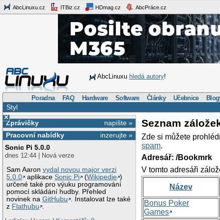
AbcLinuxu.cz
ITBiz.cz
HDmag.cz
AbcPráce.cz
AbcLinuxu
hledá autory
!
Poradna
FAQ
Hardware
Software
Články
Učebnice
Blog
Styl
×
Seznam zálože
Zprávičky
napište »
Pracovní nabídky
inzerujte »
Zde si můžete prohléd
spam
.
Sonic Pi 5.0.0
dnes 12:44 | Nová verze
Adresář: /Bookmrk
V tomto adresáři zálož
Sam Aaron
vydal novou major verzi
5.0.0
aplikace
Sonic Pi
(
Wikipedie
)
určené také pro výuku programování
Název
pomocí skládání hudby. Přehled
novinek na
GitHubu
. Instalovat lze také
Bonus Poker
z
Flathubu
.
Games