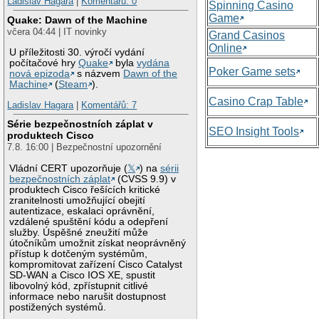
Ladislav Hagara
|
Komentářů: 0
Spinning Casino
Game
Quake: Dawn of the Machine
včera 04:44 | IT novinky
Grand Casinos
Online
U příležitosti 30. výročí vydání
počítačové hry
Quake
byla
vydána
Poker Game sets
nová epizoda
s názvem
Dawn of the
Machine
(
Steam
).
Casino Crap Table
Ladislav Hagara
|
Komentářů: 7
Série bezpečnostních záplat v
SEO Insight Tools
produktech Cisco
7.8. 16:00 | Bezpečnostní upozornění
Vládní CERT upozorňuje (
𝕏
) na
sérii
bezpečnostních záplat
(CVSS 9.9) v
produktech Cisco řešících kritické
zranitelnosti umožňující obejití
autentizace, eskalaci oprávnění,
vzdálené spuštění kódu a odepření
služby. Úspěšné zneužití může
útočníkům umožnit získat neoprávněný
přístup k dotčeným systémům,
kompromitovat zařízení Cisco Catalyst
SD-WAN a Cisco IOS XE, spustit
libovolný kód, zpřístupnit citlivé
informace nebo narušit dostupnost
postižených systémů.