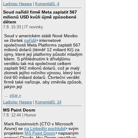
Ladislav Hagara
|
Komentářů: 4
Soud nařídil firmě Meta zaplatit 567
milionů USD kvůli újmě způsobené
dětem
7.8. 15:33 | IT novinky
Soud v americkém státě Nové Mexiko
ve čtvrtek
nařídil
internetové
společnosti Meta Platforms zaplatit 567
milionů dolarů (téměř 12 miliard Kč) za
újmy, které její platformy působí mladým
lidem. S přihlédnutím k dřívějšímu
verdiktu tak má společnost celkem
zaplatit 942 milionů dolarů, což je malý
zlomek jejího ročního výnosu, který loni
činil 60 miliard dolarů. Čtvrteční verdikt
firmě také nařizuje, aby změnila způsob,
jakým její
…
více »
Ladislav Hagara
|
Komentářů: 14
MS Paint Doom
7.8. 12:44 | Humor
Mark Russinovich (CTO v Microsoft
Azure) se
na LinkedIn pochlubil
svým
projektem
MS Paint Doom
napsaným
pomocí Claude. Hru Doom umožňuje