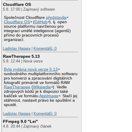
Cloudflare OS
5.8. 17:00 | Zajímavý software
Společnost Cloudflare
představila
Cloudflare OS
(
GitHub
), tj. open
source platformu navrženou pro
integraci umělé inteligence (agentů)
přímo do pracovních procesů
organizací.
Ladislav Hagara
|
Komentářů: 0
RawTherapee 5.13
5.8. 12:44 | Nová verze
Byla vydána nová verze 5.13
svobodného multiplatformního softwaru
pro konverzi a zpracování digitálních
fotografií primárně ve formátů RAW
RawTherapee
(
Wikipedie
). Vedle
zdrojových kódů je k dispozici také
balíček ve formátu
AppImage
. Stačí jej
stáhnout, nastavit právo ke spuštění a
spustit.
Ladislav Hagara
|
Komentářů: 0
FFmpeg 9.0 "Lei"
4.8. 20:44 | Zajímavý článek