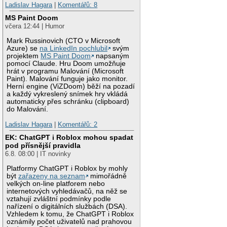
Ladislav Hagara
|
Komentářů: 8
MS Paint Doom
včera 12:44 | Humor
Mark Russinovich (CTO v Microsoft
Azure) se
na LinkedIn pochlubil
svým
projektem
MS Paint Doom
napsaným
pomocí Claude. Hru Doom umožňuje
hrát v programu Malování (Microsoft
Paint). Malování funguje jako monitor.
Herní engine (ViZDoom) běží na pozadí
a každý vykreslený snímek hry vkládá
automaticky přes schránku (clipboard)
do Malování.
Ladislav Hagara
|
Komentářů: 2
EK: ChatGPT i Roblox mohou spadat
pod přísnější pravidla
6.8. 08:00 | IT novinky
Platformy ChatGPT i Roblox by mohly
být
zařazeny na seznam
mimořádně
velkých on-line platforem nebo
internetových vyhledávačů, na něž se
vztahují zvláštní podmínky podle
nařízení o digitálních službách (DSA).
Vzhledem k tomu, že ChatGPT i Roblox
oznámily počet uživatelů nad prahovou