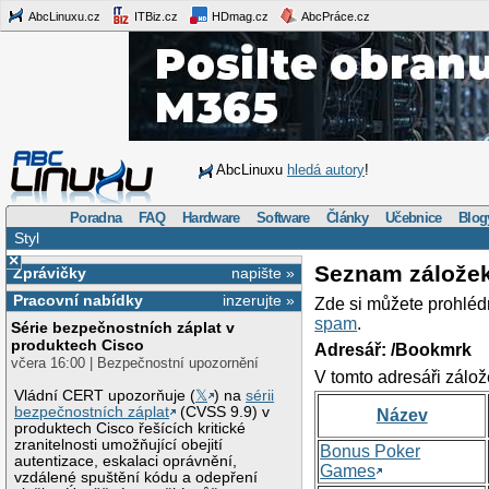
AbcLinuxu.cz
ITBiz.cz
HDmag.cz
AbcPráce.cz
AbcLinuxu
hledá autory
!
Poradna
FAQ
Hardware
Software
Články
Učebnice
Blog
Styl
×
Seznam zálože
Zprávičky
napište »
Pracovní nabídky
inzerujte »
Zde si můžete prohléd
spam
.
Série bezpečnostních záplat v
produktech Cisco
Adresář: /Bookmrk
včera 16:00 | Bezpečnostní upozornění
V tomto adresáři zálož
Vládní CERT upozorňuje (
𝕏
) na
sérii
bezpečnostních záplat
(CVSS 9.9) v
Název
produktech Cisco řešících kritické
zranitelnosti umožňující obejití
Bonus Poker
autentizace, eskalaci oprávnění,
Games
vzdálené spuštění kódu a odepření