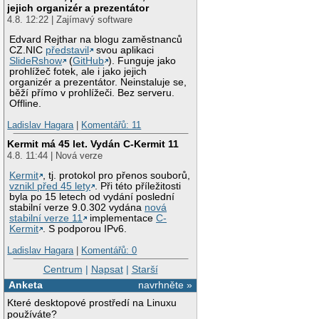
jejich organizér a prezentátor
4.8. 12:22 | Zajímavý software
Edvard Rejthar na blogu zaměstnanců
CZ.NIC
představil
svou aplikaci
SlideRshow
(
GitHub
). Funguje jako
prohlížeč fotek, ale i jako jejich
organizér a prezentátor. Neinstaluje se,
běží přímo v prohlížeči. Bez serveru.
Offline.
Ladislav Hagara
|
Komentářů: 11
Kermit má 45 let. Vydán C-Kermit 11
4.8. 11:44 | Nová verze
Kermit
, tj. protokol pro přenos souborů,
vznikl před 45 lety
. Při této příležitosti
byla po 15 letech od vydání poslední
stabilní verze 9.0.302 vydána
nová
stabilní verze 11
implementace
C-
Kermit
. S podporou IPv6.
Ladislav Hagara
|
Komentářů: 0
Centrum
|
Napsat
|
Starší
Anketa
navrhněte »
Které desktopové prostředí na Linuxu
používáte?