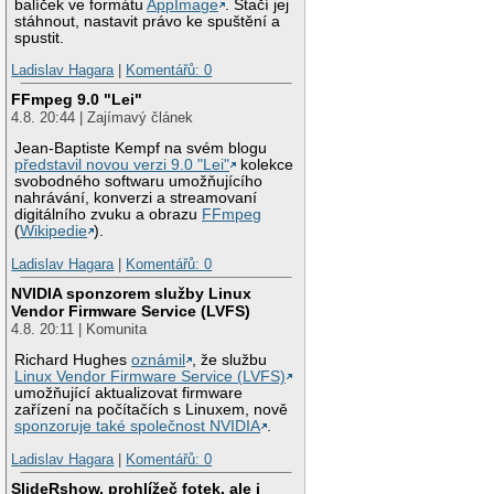
balíček ve formátu
AppImage
. Stačí jej
stáhnout, nastavit právo ke spuštění a
spustit.
Ladislav Hagara
|
Komentářů: 0
FFmpeg 9.0 "Lei"
4.8. 20:44 | Zajímavý článek
Jean-Baptiste Kempf na svém blogu
představil novou verzi 9.0 "Lei"
kolekce
svobodného softwaru umožňujícího
nahrávání, konverzi a streamovaní
digitálního zvuku a obrazu
FFmpeg
(
Wikipedie
).
Ladislav Hagara
|
Komentářů: 0
NVIDIA sponzorem služby Linux
Vendor Firmware Service (LVFS)
4.8. 20:11 | Komunita
Richard Hughes
oznámil
, že službu
Linux Vendor Firmware Service (LVFS)
umožňující aktualizovat firmware
zařízení na počítačích s Linuxem, nově
sponzoruje také společnost NVIDIA
.
Ladislav Hagara
|
Komentářů: 0
SlideRshow, prohlížeč fotek, ale i