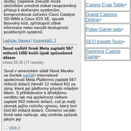
služby. Úspěšné zneužití může
Casino Crap Table
útočníkům umožnit získat neoprávněný
přístup k dotčeným systémům,
Grand Casinos
kompromitovat zařízení Cisco Catalyst
SD-WAN a Cisco IOS XE, spustit
Online
libovolný kód, zpřístupnit citlivé
informace nebo narušit dostupnost
Poker Game sets
postižených systémů.
Ladislav Hagara
|
Komentářů: 2
SEO Insight Tools
Soud nařídil firmě Meta zaplatit 567
Spinning Casino
milionů USD kvůli újmě způsobené
Game
dětem
včera 15:33 | IT novinky
Soud v americkém státě Nové Mexiko
ve čtvrtek
nařídil
internetové
společnosti Meta Platforms zaplatit 567
milionů dolarů (téměř 12 miliard Kč) za
újmy, které její platformy působí mladým
lidem. S přihlédnutím k dřívějšímu
verdiktu tak má společnost celkem
zaplatit 942 milionů dolarů, což je malý
zlomek jejího ročního výnosu, který loni
činil 60 miliard dolarů. Čtvrteční verdikt
firmě také nařizuje, aby změnila způsob,
jakým její
…
více »