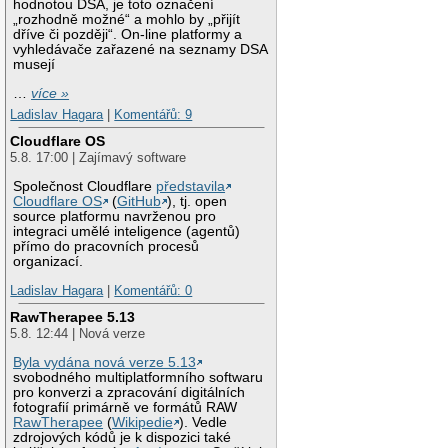
hodnotou DSA, je toto označení
„rozhodně možné“ a mohlo by „přijít
dříve či později“. On-line platformy a
vyhledávače zařazené na seznamy DSA
musejí
…
více »
Ladislav Hagara
|
Komentářů: 9
Cloudflare OS
5.8. 17:00 | Zajímavý software
Společnost Cloudflare
představila
Cloudflare OS
(
GitHub
), tj. open
source platformu navrženou pro
integraci umělé inteligence (agentů)
přímo do pracovních procesů
organizací.
Ladislav Hagara
|
Komentářů: 0
RawTherapee 5.13
5.8. 12:44 | Nová verze
Byla vydána nová verze 5.13
svobodného multiplatformního softwaru
pro konverzi a zpracování digitálních
fotografií primárně ve formátů RAW
RawTherapee
(
Wikipedie
). Vedle
zdrojových kódů je k dispozici také