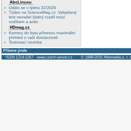
AbcLinuxu
Událo se v týdnu 32/2026
Týden na ScienceMag.cz: Vylepšený
test nenašel žádný rozdíl mezi
vodíkem a antiv
HDmag.cz
Kamery do bytu přinesou maximální
přehled o vaší domácnosti
Testovací novinka
Píšeme jinde
ISSN 1214-1267
www.czech-server.cz
© 1999-2015
Nitemedia s. r. 