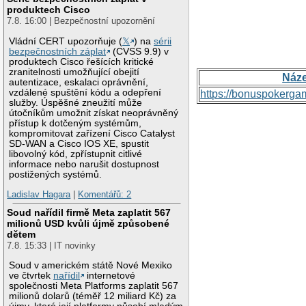
produktech Cisco
7.8. 16:00 | Bezpečnostní upozornění
Vládní CERT upozorňuje (
𝕏
) na
sérii
bezpečnostních záplat
(CVSS 9.9) v
produktech Cisco řešících kritické
zranitelnosti umožňující obejití
Náz
autentizace, eskalaci oprávnění,
vzdálené spuštění kódu a odepření
https://bonuspokerga
služby. Úspěšné zneužití může
útočníkům umožnit získat neoprávněný
přístup k dotčeným systémům,
kompromitovat zařízení Cisco Catalyst
SD-WAN a Cisco IOS XE, spustit
libovolný kód, zpřístupnit citlivé
informace nebo narušit dostupnost
postižených systémů.
Ladislav Hagara
|
Komentářů: 2
Soud nařídil firmě Meta zaplatit 567
milionů USD kvůli újmě způsobené
dětem
7.8. 15:33 | IT novinky
Soud v americkém státě Nové Mexiko
ve čtvrtek
nařídil
internetové
společnosti Meta Platforms zaplatit 567
milionů dolarů (téměř 12 miliard Kč) za