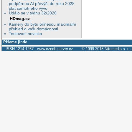
podpůrnou AI převýší do roku 2028
plat samotného vývo
Událo se v týdnu 32/2026
HDmag.cz
Kamery do bytu přinesou maximální
přehled o vaší domácnosti
Testovací novinka
Píšeme jinde
ISSN 1214-1267
www.czech-server.cz
© 1999-2015
Nitemedia s. r. 