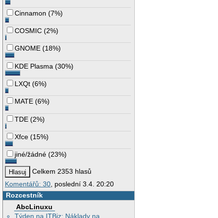
Cinnamon
(
7%
)
COSMIC
(
2%
)
GNOME
(
18%
)
KDE Plasma
(
30%
)
LXQt
(
6%
)
MATE
(
6%
)
TDE
(
2%
)
Xfce
(
15%
)
jiné/žádné
(
23%
)
Celkem 2353 hlasů
Komentářů: 30
, poslední 3.4. 20:20
Rozcestník
AbcLinuxu
Týden na ITBiz: Náklady na