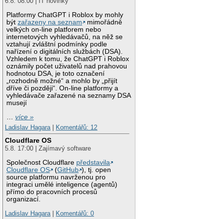
6.8. 08:00 | IT novinky
Platformy ChatGPT i Roblox by mohly
být
zařazeny na seznam
mimořádně
velkých on-line platforem nebo
internetových vyhledávačů, na něž se
vztahují zvláštní podmínky podle
nařízení o digitálních službách (DSA).
Vzhledem k tomu, že ChatGPT i Roblox
oznámily počet uživatelů nad prahovou
hodnotou DSA, je toto označení
„rozhodně možné“ a mohlo by „přijít
dříve či později“. On-line platformy a
vyhledávače zařazené na seznamy DSA
musejí
…
více »
Ladislav Hagara
|
Komentářů: 12
Cloudflare OS
5.8. 17:00 | Zajímavý software
Společnost Cloudflare
představila
Cloudflare OS
(
GitHub
), tj. open
source platformu navrženou pro
integraci umělé inteligence (agentů)
přímo do pracovních procesů
organizací.
Ladislav Hagara
|
Komentářů: 0