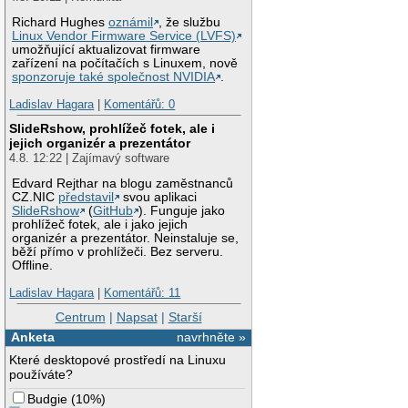
Richard Hughes
oznámil
, že službu
Linux Vendor Firmware Service (LVFS)
umožňující aktualizovat firmware
zařízení na počítačích s Linuxem, nově
sponzoruje také společnost NVIDIA
.
Ladislav Hagara
|
Komentářů: 0
SlideRshow, prohlížeč fotek, ale i
jejich organizér a prezentátor
4.8. 12:22 | Zajímavý software
Edvard Rejthar na blogu zaměstnanců
CZ.NIC
představil
svou aplikaci
SlideRshow
(
GitHub
). Funguje jako
prohlížeč fotek, ale i jako jejich
organizér a prezentátor. Neinstaluje se,
běží přímo v prohlížeči. Bez serveru.
Offline.
Ladislav Hagara
|
Komentářů: 11
Centrum
|
Napsat
|
Starší
Anketa
navrhněte »
Které desktopové prostředí na Linuxu
používáte?
Budgie
(
10%
)