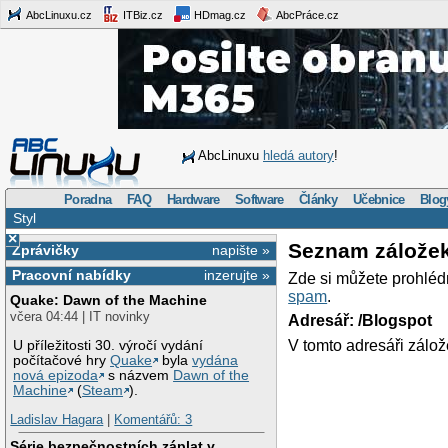
AbcLinuxu.cz
ITBiz.cz
HDmag.cz
AbcPráce.cz
AbcLinuxu
hledá autory
!
Poradna
FAQ
Hardware
Software
Články
Učebnice
Blog
Styl
×
Seznam zálože
Zprávičky
napište »
Pracovní nabídky
inzerujte »
Zde si můžete prohléd
spam
.
Quake: Dawn of the Machine
včera 04:44 | IT novinky
Adresář: /Blogspot
V tomto adresáři zálož
U příležitosti 30. výročí vydání
počítačové hry
Quake
byla
vydána
nová epizoda
s názvem
Dawn of the
Machine
(
Steam
).
Ladislav Hagara
|
Komentářů: 3
Série bezpečnostních záplat v