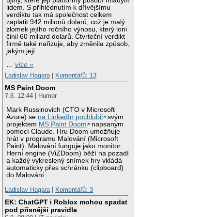
újmy, které její platformy působí mladým
lidem. S přihlédnutím k dřívějšímu
verdiktu tak má společnost celkem
zaplatit 942 milionů dolarů, což je malý
zlomek jejího ročního výnosu, který loni
činil 60 miliard dolarů. Čtvrteční verdikt
firmě také nařizuje, aby změnila způsob,
jakým její
…
více »
Ladislav Hagara
|
Komentářů: 13
MS Paint Doom
7.8. 12:44 | Humor
Mark Russinovich (CTO v Microsoft
Azure) se
na LinkedIn pochlubil
svým
projektem
MS Paint Doom
napsaným
pomocí Claude. Hru Doom umožňuje
hrát v programu Malování (Microsoft
Paint). Malování funguje jako monitor.
Herní engine (ViZDoom) běží na pozadí
a každý vykreslený snímek hry vkládá
automaticky přes schránku (clipboard)
do Malování.
Ladislav Hagara
|
Komentářů: 3
EK: ChatGPT i Roblox mohou spadat
pod přísnější pravidla