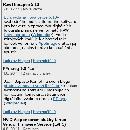
RawTherapee 5.13
5.8. 12:44 | Nová verze
Byla vydána nová verze 5.13
svobodného multiplatformního softwaru
pro konverzi a zpracování digitálních
fotografií primárně ve formátů RAW
RawTherapee
(
Wikipedie
). Vedle
zdrojových kódů je k dispozici také
balíček ve formátu
AppImage
. Stačí jej
stáhnout, nastavit právo ke spuštění a
spustit.
Ladislav Hagara
|
Komentářů: 0
FFmpeg 9.0 "Lei"
4.8. 20:44 | Zajímavý článek
Jean-Baptiste Kempf na svém blogu
představil novou verzi 9.0 "Lei"
kolekce
svobodného softwaru umožňujícího
nahrávání, konverzi a streamovaní
digitálního zvuku a obrazu
FFmpeg
(
Wikipedie
).
Ladislav Hagara
|
Komentářů: 0
NVIDIA sponzorem služby Linux
Vendor Firmware Service (LVFS)
4.8. 20:11 | Komunita