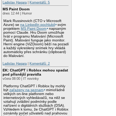
Ladislav Hagara
|
Komentářů: 5
MS Paint Doom
dnes 12:44 | Humor
Mark Russinovich (CTO v Microsoft
Azure) se
na LinkedIn pochlubil
svým
projektem
MS Paint Doom
napsaným
pomocí Claude. Hru Doom umožňuje
hrát v programu Malování (Microsoft
Paint). Malování funguje jako monitor.
Herní engine (ViZDoom) běží na pozadí
a každý vykreslený snímek hry vkládá
automaticky přes schránku (clipboard)
do Malování.
Ladislav Hagara
|
Komentářů: 2
EK: ChatGPT i Roblox mohou spadat
pod přísnější pravidla
včera 08:00 | IT novinky
Platformy ChatGPT i Roblox by mohly
být
zařazeny na seznam
mimořádně
velkých on-line platforem nebo
internetových vyhledávačů, na něž se
vztahují zvláštní podmínky podle
nařízení o digitálních službách (DSA).
Vzhledem k tomu, že ChatGPT i Roblox
oznámily počet uživatelů nad prahovou