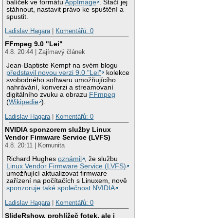
balíček ve formátu
AppImage
. Stačí jej
stáhnout, nastavit právo ke spuštění a
spustit.
Ladislav Hagara
|
Komentářů: 0
FFmpeg 9.0 "Lei"
4.8. 20:44 | Zajímavý článek
Jean-Baptiste Kempf na svém blogu
představil novou verzi 9.0 "Lei"
kolekce
svobodného softwaru umožňujícího
nahrávání, konverzi a streamovaní
digitálního zvuku a obrazu
FFmpeg
(
Wikipedie
).
Ladislav Hagara
|
Komentářů: 0
NVIDIA sponzorem služby Linux
Vendor Firmware Service (LVFS)
4.8. 20:11 | Komunita
Richard Hughes
oznámil
, že službu
Linux Vendor Firmware Service (LVFS)
umožňující aktualizovat firmware
zařízení na počítačích s Linuxem, nově
sponzoruje také společnost NVIDIA
.
Ladislav Hagara
|
Komentářů: 0
SlideRshow, prohlížeč fotek, ale i