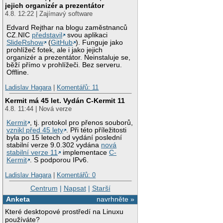
jejich organizér a prezentátor
4.8. 12:22 | Zajímavý software
Edvard Rejthar na blogu zaměstnanců
CZ.NIC
představil
svou aplikaci
SlideRshow
(
GitHub
). Funguje jako
prohlížeč fotek, ale i jako jejich
organizér a prezentátor. Neinstaluje se,
běží přímo v prohlížeči. Bez serveru.
Offline.
Ladislav Hagara
|
Komentářů: 11
Kermit má 45 let. Vydán C-Kermit 11
4.8. 11:44 | Nová verze
Kermit
, tj. protokol pro přenos souborů,
vznikl před 45 lety
. Při této příležitosti
byla po 15 letech od vydání poslední
stabilní verze 9.0.302 vydána
nová
stabilní verze 11
implementace
C-
Kermit
. S podporou IPv6.
Ladislav Hagara
|
Komentářů: 0
Centrum
|
Napsat
|
Starší
Anketa
navrhněte »
Které desktopové prostředí na Linuxu
používáte?