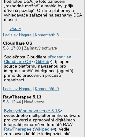
hodnotou DSA, je toto označení
„rozhodně možné“ a mohlo by „přijít
dříve či později“. On-line platformy a
vyhledávače zařazené na seznamy DSA
musejí
…
více »
Ladislav Hagara
|
Komentářů: 8
Cloudflare OS
5.8. 17:00 | Zajímavý software
Společnost Cloudflare
představila
Cloudflare OS
(
GitHub
), tj. open
source platformu navrženou pro
integraci umělé inteligence (agentů)
přímo do pracovních procesů
organizací.
Ladislav Hagara
|
Komentářů: 0
RawTherapee 5.13
5.8. 12:44 | Nová verze
Byla vydána nová verze 5.13
svobodného multiplatformního softwaru
pro konverzi a zpracování digitálních
fotografií primárně ve formátů RAW
RawTherapee
(
Wikipedie
). Vedle
zdrojových kódů je k dispozici také