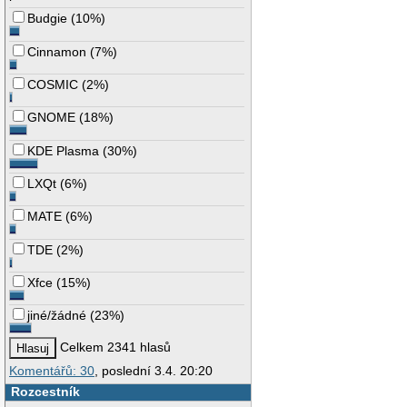
Budgie
(
10%
)
Cinnamon
(
7%
)
COSMIC
(
2%
)
GNOME
(
18%
)
KDE Plasma
(
30%
)
LXQt
(
6%
)
MATE
(
6%
)
TDE
(
2%
)
Xfce
(
15%
)
jiné/žádné
(
23%
)
Celkem 2341 hlasů
Komentářů: 30
, poslední 3.4. 20:20
Rozcestník