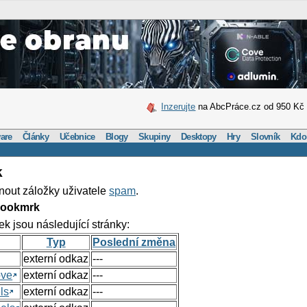
Inzerujte
na AbcPráce.cz od 950 Kč
are
Články
Učebnice
Blogy
Skupiny
Desktopy
Hry
Slovník
Kdo
k
nout záložky uživatele
spam
.
Bookmrk
ek jsou následující stránky:
Typ
Poslední změna
externí odkaz
---
ove
externí odkaz
---
ls
externí odkaz
---