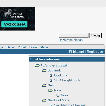
Rozšířené hledání
 je
Bazar
Portál
Práce
Mapa
Přihlášení
|
Registrace
Struktura adresářů
kořenový adresář
Bookmrk
Bookmrk
SEO Insight Tools
New
New
Nora
NewBookMark
Seo Metrics Checker