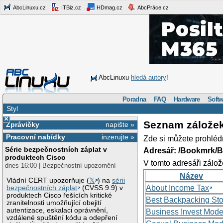
AbcLinuxu.cz
ITBiz.cz
HDmag.cz
AbcPráce.cz
AbcLinuxu
hledá autory
!
Poradna
FAQ
Hardware
Softw
Styl
×
Seznam zálože
Zprávičky
napište »
Pracovní nabídky
inzerujte »
Zde si můžete prohléd
Série bezpečnostních záplat v
Adresář: /Bookmrk/
produktech Cisco
V tomto adresáři zálož
dnes 16:00 | Bezpečnostní upozornění
Název
Vládní CERT upozorňuje (
𝕏
) na
sérii
About Income Tax
bezpečnostních záplat
(CVSS 9.9) v
produktech Cisco řešících kritické
Best Backpacking St
zranitelnosti umožňující obejití
autentizace, eskalaci oprávnění,
Business Invest Mode
vzdálené spuštění kódu a odepření