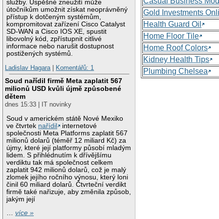
Casual Business Mod
služby. Úspěšné zneužití může
útočníkům umožnit získat neoprávněný
Gold Investments Onl
přístup k dotčeným systémům,
Health Guard Oil
kompromitovat zařízení Cisco Catalyst
SD-WAN a Cisco IOS XE, spustit
Home Floor Tile
libovolný kód, zpřístupnit citlivé
informace nebo narušit dostupnost
Home Roof Colors
postižených systémů.
Kidney Health Tips
Ladislav Hagara
|
Komentářů: 1
Plumbing Chelsea
Soud nařídil firmě Meta zaplatit 567
milionů USD kvůli újmě způsobené
dětem
dnes 15:33 | IT novinky
Soud v americkém státě Nové Mexiko
ve čtvrtek
nařídil
internetové
společnosti Meta Platforms zaplatit 567
milionů dolarů (téměř 12 miliard Kč) za
újmy, které její platformy působí mladým
lidem. S přihlédnutím k dřívějšímu
verdiktu tak má společnost celkem
zaplatit 942 milionů dolarů, což je malý
zlomek jejího ročního výnosu, který loni
činil 60 miliard dolarů. Čtvrteční verdikt
firmě také nařizuje, aby změnila způsob,
jakým její
…
více »