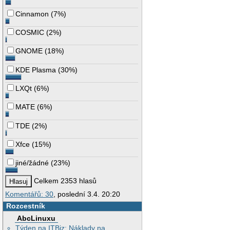
Cinnamon
(
7%
)
COSMIC
(
2%
)
GNOME
(
18%
)
KDE Plasma
(
30%
)
LXQt
(
6%
)
MATE
(
6%
)
TDE
(
2%
)
Xfce
(
15%
)
jiné/žádné
(
23%
)
Celkem 2353 hlasů
Komentářů: 30
, poslední 3.4. 20:20
Rozcestník
AbcLinuxu
Týden na ITBiz: Náklady na