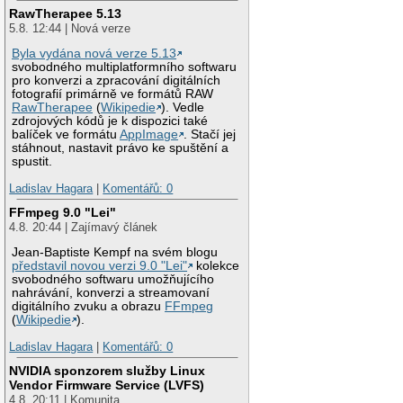
RawTherapee 5.13
5.8. 12:44 | Nová verze
Byla vydána nová verze 5.13
svobodného multiplatformního softwaru
pro konverzi a zpracování digitálních
fotografií primárně ve formátů RAW
RawTherapee
(
Wikipedie
). Vedle
zdrojových kódů je k dispozici také
balíček ve formátu
AppImage
. Stačí jej
stáhnout, nastavit právo ke spuštění a
spustit.
Ladislav Hagara
|
Komentářů: 0
FFmpeg 9.0 "Lei"
4.8. 20:44 | Zajímavý článek
Jean-Baptiste Kempf na svém blogu
představil novou verzi 9.0 "Lei"
kolekce
svobodného softwaru umožňujícího
nahrávání, konverzi a streamovaní
digitálního zvuku a obrazu
FFmpeg
(
Wikipedie
).
Ladislav Hagara
|
Komentářů: 0
NVIDIA sponzorem služby Linux
Vendor Firmware Service (LVFS)
4.8. 20:11 | Komunita