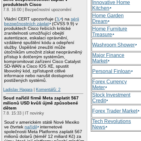
Innovative Home
produktech Cisco
Kitchen
7.8. 16:00 | Bezpečnostní upozornění
Home Garden
Vládní CERT upozorňuje (
𝕏
) na
sérii
Dream
bezpečnostních záplat
(CVSS 9.9) v
produktech Cisco řešících kritické
Home Furniture
zranitelnosti umožňující obejití
Treasure
autentizace, eskalaci oprávnění,
vzdálené spuštění kódu a odepření
Washroom Shower
služby. Úspěšné zneužití může
útočníkům umožnit získat neoprávněný
Major Finance
přístup k dotčeným systémům,
Market
kompromitovat zařízení Cisco Catalyst
SD-WAN a Cisco IOS XE, spustit
libovolný kód, zpřístupnit citlivé
Personal Finloan
informace nebo narušit dostupnost
postižených systémů.
Forex Currency
Meter
Ladislav Hagara
|
Komentářů: 2
Stock Investment
Soud nařídil firmě Meta zaplatit 567
Credit
milionů USD kvůli újmě způsobené
dětem
Forex Trader Market
7.8. 15:33 | IT novinky
Tech Revolutions
Soud v americkém státě Nové Mexiko
News
ve čtvrtek
nařídil
internetové
společnosti Meta Platforms zaplatit 567
milionů dolarů (téměř 12 miliard Kč) za