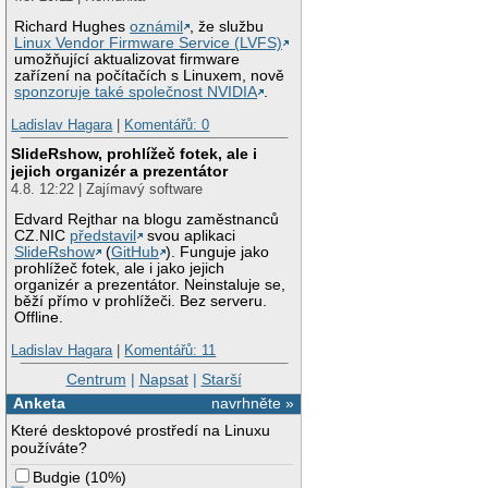
Richard Hughes
oznámil
, že službu
Linux Vendor Firmware Service (LVFS)
umožňující aktualizovat firmware
zařízení na počítačích s Linuxem, nově
sponzoruje také společnost NVIDIA
.
Ladislav Hagara
|
Komentářů: 0
SlideRshow, prohlížeč fotek, ale i
jejich organizér a prezentátor
4.8. 12:22 | Zajímavý software
Edvard Rejthar na blogu zaměstnanců
CZ.NIC
představil
svou aplikaci
SlideRshow
(
GitHub
). Funguje jako
prohlížeč fotek, ale i jako jejich
organizér a prezentátor. Neinstaluje se,
běží přímo v prohlížeči. Bez serveru.
Offline.
Ladislav Hagara
|
Komentářů: 11
Centrum
|
Napsat
|
Starší
Anketa
navrhněte »
Které desktopové prostředí na Linuxu
používáte?
Budgie
(
10%
)