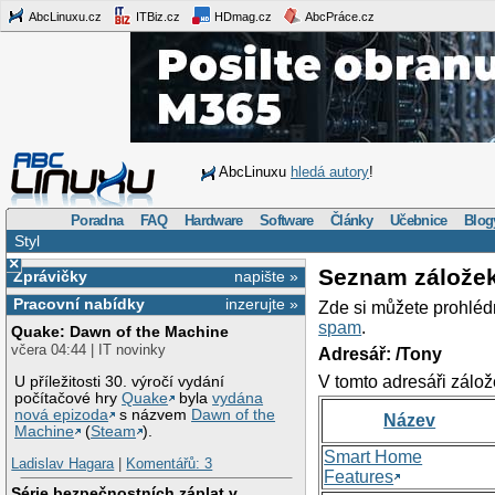
AbcLinuxu.cz
ITBiz.cz
HDmag.cz
AbcPráce.cz
AbcLinuxu
hledá autory
!
Poradna
FAQ
Hardware
Software
Články
Učebnice
Blog
Styl
×
Seznam zálože
Zprávičky
napište »
Pracovní nabídky
inzerujte »
Zde si můžete prohléd
spam
.
Quake: Dawn of the Machine
včera 04:44 | IT novinky
Adresář: /Tony
V tomto adresáři zálož
U příležitosti 30. výročí vydání
počítačové hry
Quake
byla
vydána
nová epizoda
s názvem
Dawn of the
Název
Machine
(
Steam
).
Smart Home
Ladislav Hagara
|
Komentářů: 3
Features
Série bezpečnostních záplat v