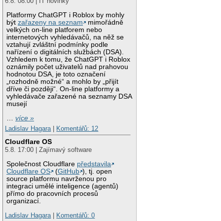
6.8. 08:00 | IT novinky
Platformy ChatGPT i Roblox by mohly
být
zařazeny na seznam
mimořádně
velkých on-line platforem nebo
internetových vyhledávačů, na něž se
vztahují zvláštní podmínky podle
nařízení o digitálních službách (DSA).
Vzhledem k tomu, že ChatGPT i Roblox
oznámily počet uživatelů nad prahovou
hodnotou DSA, je toto označení
„rozhodně možné“ a mohlo by „přijít
dříve či později“. On-line platformy a
vyhledávače zařazené na seznamy DSA
musejí
…
více »
Ladislav Hagara
|
Komentářů: 12
Cloudflare OS
5.8. 17:00 | Zajímavý software
Společnost Cloudflare
představila
Cloudflare OS
(
GitHub
), tj. open
source platformu navrženou pro
integraci umělé inteligence (agentů)
přímo do pracovních procesů
organizací.
Ladislav Hagara
|
Komentářů: 0