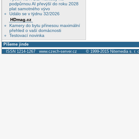
podpůrnou AI převýší do roku 2028
plat samotného vývo
Událo se v týdnu 32/2026
HDmag.cz
Kamery do bytu přinesou maximální
přehled o vaší domácnosti
Testovací novinka
Píšeme jinde
ISSN 1214-1267
www.czech-server.cz
© 1999-2015
Nitemedia s. r. 