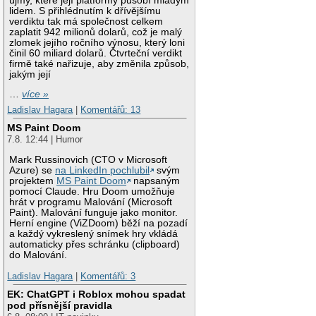
újmy, které její platformy působí mladým
lidem. S přihlédnutím k dřívějšímu
verdiktu tak má společnost celkem
zaplatit 942 milionů dolarů, což je malý
zlomek jejího ročního výnosu, který loni
činil 60 miliard dolarů. Čtvrteční verdikt
firmě také nařizuje, aby změnila způsob,
jakým její
…
více »
Ladislav Hagara
|
Komentářů: 13
MS Paint Doom
7.8. 12:44 | Humor
Mark Russinovich (CTO v Microsoft
Azure) se
na LinkedIn pochlubil
svým
projektem
MS Paint Doom
napsaným
pomocí Claude. Hru Doom umožňuje
hrát v programu Malování (Microsoft
Paint). Malování funguje jako monitor.
Herní engine (ViZDoom) běží na pozadí
a každý vykreslený snímek hry vkládá
automaticky přes schránku (clipboard)
do Malování.
Ladislav Hagara
|
Komentářů: 3
EK: ChatGPT i Roblox mohou spadat
pod přísnější pravidla