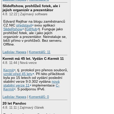
SlideRshow, prohlížeč fotek, ale i
jejich organizér a prezentátor
4.8. 12:22 | Zajímavý software
Edvard Rejthar na blogu zaměstnanců
CZ.NIC
představil
svou aplikaci
SlideRshow
(
GitHub
). Funguje jako
prohlížeč fotek, ale i jako jejich
organizér a prezentátor. Neinstaluje se,
běží přímo v prohlížeči. Bez serveru.
Offline.
Ladislav Hagara
|
Komentářů: 11
Kermit má 45 let. Vydán C-Kermit 11
4.8. 11:44 | Nová verze
Kermit
, tj. protokol pro přenos souborů,
vznikl před 45 lety
. Při této příležitosti
byla po 15 letech od vydání poslední
stabilní verze 9.0.302 vydána
nová
stabilní verze 11
implementace
C-
Kermit
. S podporou IPv6.
Ladislav Hagara
|
Komentářů: 0
20 let Pandoc
4.8. 11:11 | Zajímavý článek