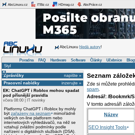
AbcLinuxu.cz
ITBiz.cz
HDmag.cz
AbcPráce.cz
AbcLinuxu
hledá autory
!
Poradna
FAQ
Hardware
Software
Články
Učebnice
Blog
Styl
×
Seznam zálože
Zprávičky
napište »
Pracovní nabídky
inzerujte »
Zde si můžete prohléd
spam
.
EK: ChatGPT i Roblox mohou spadat
pod přísnější pravidla
Adresář: /Bookmrk/S
včera 08:00 | IT novinky
V tomto adresáři zálož
Platformy ChatGPT i Roblox by mohly
být
zařazeny na seznam
mimořádně
Název
velkých on-line platforem nebo
internetových vyhledávačů, na něž se
vztahují zvláštní podmínky podle
SEO Insight Tools
nařízení o digitálních službách (DSA).