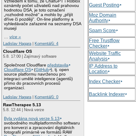
Vzhledem k tomu, že ChatGPT i Roblox
Guest Posting
oznámily počet uživatelů nad prahovou
hodnotou DSA, je toto označení
„rozhodně možné“ a mohlo by „přijít
Moz Domain
dříve či později“. On-line platformy a
Authority
vyhledávače zařazené na seznamy DSA
musejí
Spam Score
…
více »
Free Trustflow
Ladislav Hagara
|
Komentářů: 4
Checker
Cloudflare OS
Website Traffic
5.8. 17:00 | Zajímavý software
Analysis
Společnost Cloudflare
představila
IP Address to
Cloudflare OS
(
GitHub
), tj. open
Location
source platformu navrženou pro
integraci umělé inteligence (agentů)
Index Checker
přímo do pracovních procesů
organizací.
Backlink Indexer
Ladislav Hagara
|
Komentářů: 0
RawTherapee 5.13
5.8. 12:44 | Nová verze
Byla vydána nová verze 5.13
svobodného multiplatformního softwaru
pro konverzi a zpracování digitálních
fotografií primárně ve formátů RAW