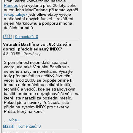
První verze konverzního nástroje
Pandoc
byla vydána před 20 lety. Jeho
autor John MacFarlane při tomto výročí
rekapituluje
jednotlivé etapy vývoje
a přidávání nových funkcí – rozšíření
nejen Markdownu a podporu mnoha
dalších formátů.
|🇵🇸
|
Komentářů: 0
Virtuální Bastlírna vol. 65: Už vám
dorazil předobjednaný INDX?
4.8. 00:55 | Pozvánky
Srpen přinesl nejen další spalující
vedro, ale také Virtuální Bastlírnu s
neméně žhavými novinkami. Využijte
tedy předpovědi na deštivý čtvrteční
večer a od 20:00 se připojte online k
tomuto neformálnímu setkání kutilů,
techniků a vědců, kde se strahovskými
bastlíři proberete nejzajímavější věci, na
které jste narazili za poslední měsíc.
Pokud jde o novinky, řeč zcela jistě
přijde na systém INDX pro tiskárny
Průša, který na konci
…
více »
bkralik
|
Komentářů: 0