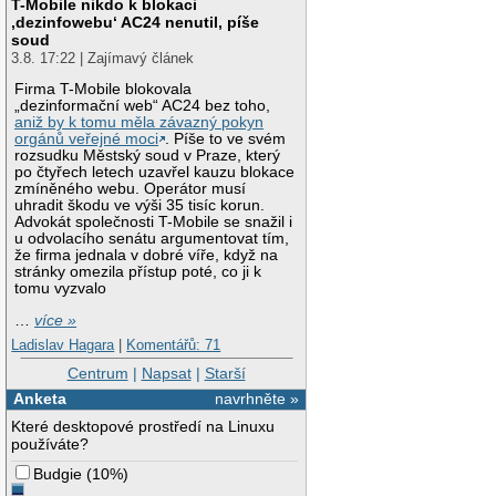
T-Mobile nikdo k blokaci
‚dezinfowebu‘ AC24 nenutil, píše
soud
3.8. 17:22 | Zajímavý článek
Firma T-Mobile blokovala
„dezinformační web“ AC24 bez toho,
aniž by k tomu měla závazný pokyn
orgánů veřejné moci
. Píše to ve svém
rozsudku Městský soud v Praze, který
po čtyřech letech uzavřel kauzu blokace
zmíněného webu. Operátor musí
uhradit škodu ve výši 35 tisíc korun.
Advokát společnosti T-Mobile se snažil i
u odvolacího senátu argumentovat tím,
že firma jednala v dobré víře, když na
stránky omezila přístup poté, co ji k
tomu vyzvalo
…
více »
Ladislav Hagara
|
Komentářů: 71
Centrum
|
Napsat
|
Starší
Anketa
navrhněte »
Které desktopové prostředí na Linuxu
používáte?
Budgie
(
10%
)