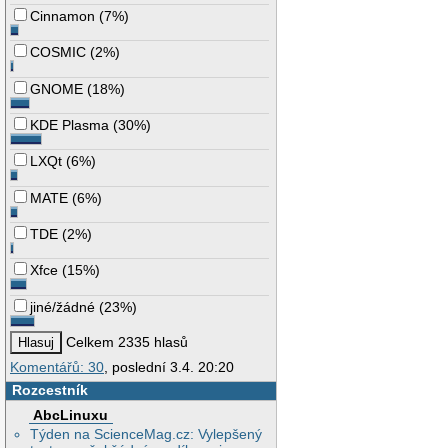
Cinnamon
(
7%
)
COSMIC
(
2%
)
GNOME
(
18%
)
KDE Plasma
(
30%
)
LXQt
(
6%
)
MATE
(
6%
)
TDE
(
2%
)
Xfce
(
15%
)
jiné/žádné
(
23%
)
Celkem 2335 hlasů
Komentářů: 30
, poslední 3.4. 20:20
Rozcestník
AbcLinuxu
Týden na ScienceMag.cz: Vylepšený