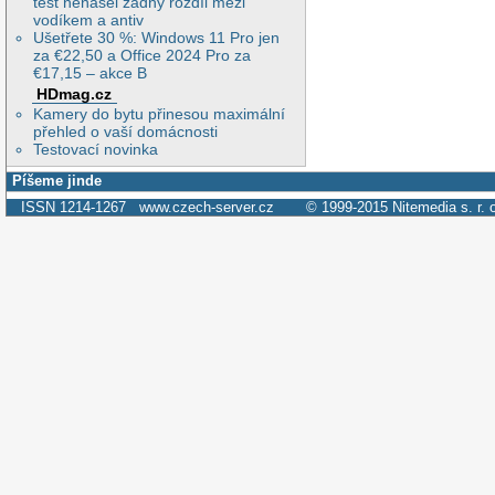
test nenašel žádný rozdíl mezi
vodíkem a antiv
Ušetřete 30 %: Windows 11 Pro jen
za €22,50 a Office 2024 Pro za
€17,15 – akce B
HDmag.cz
Kamery do bytu přinesou maximální
přehled o vaší domácnosti
Testovací novinka
Píšeme jinde
ISSN 1214-1267
www.czech-server.cz
© 1999-2015
Nitemedia s. r. 