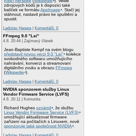
RawTherapee
(
Wikipedie
). Vedle
zdrojových kódů je k dispozici také
balíček ve formátu
AppImage
. Stačí jej
stáhnout, nastavit právo ke spuštění a
spustit.
Ladislav Hagara
|
Komentářů: 0
FFmpeg 9.0 "Lei"
4.8. 20:44 | Zajímavý článek
Jean-Baptiste Kempf na svém blogu
představil novou verzi 9.0 "Lei"
kolekce
svobodného softwaru umožňujícího
nahrávání, konverzi a streamovaní
digitálního zvuku a obrazu
FFmpeg
(
Wikipedie
).
Ladislav Hagara
|
Komentářů: 0
NVIDIA sponzorem služby Linux
Vendor Firmware Service (LVFS)
4.8. 20:11 | Komunita
Richard Hughes
oznámil
, že službu
Linux Vendor Firmware Service (LVFS)
umožňující aktualizovat firmware
zařízení na počítačích s Linuxem, nově
sponzoruje také společnost NVIDIA
.
Ladislav Hagara
|
Komentářů: 0