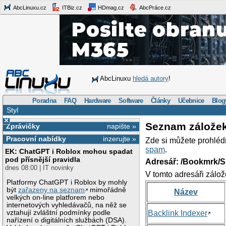
AbcLinuxu.cz
ITBiz.cz
HDmag.cz
AbcPráce.cz
AbcLinuxu
hledá autory
!
Poradna
FAQ
Hardware
Software
Články
Učebnice
Blog
Styl
×
Seznam zálože
Zprávičky
napište »
Pracovní nabídky
inzerujte »
Zde si můžete prohléd
spam
.
EK: ChatGPT i Roblox mohou spadat
pod přísnější pravidla
Adresář: /Bookmrk/S
dnes 08:00 | IT novinky
V tomto adresáři zálož
Platformy ChatGPT i Roblox by mohly
být
zařazeny na seznam
mimořádně
Název
velkých on-line platforem nebo
internetových vyhledávačů, na něž se
vztahují zvláštní podmínky podle
Backlink Indexer
nařízení o digitálních službách (DSA).