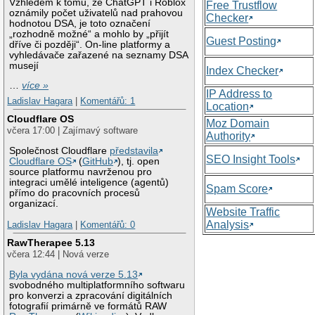
Vzhledem k tomu, že ChatGPT i Roblox
Free Trustflow
oznámily počet uživatelů nad prahovou
Checker
hodnotou DSA, je toto označení
„rozhodně možné“ a mohlo by „přijít
Guest Posting
dříve či později“. On-line platformy a
vyhledávače zařazené na seznamy DSA
musejí
Index Checker
…
více »
IP Address to
Ladislav Hagara
|
Komentářů: 1
Location
Cloudflare OS
Moz Domain
včera 17:00 | Zajímavý software
Authority
Společnost Cloudflare
představila
SEO Insight Tools
Cloudflare OS
(
GitHub
), tj. open
source platformu navrženou pro
integraci umělé inteligence (agentů)
Spam Score
přímo do pracovních procesů
organizací.
Website Traffic
Analysis
Ladislav Hagara
|
Komentářů: 0
RawTherapee 5.13
včera 12:44 | Nová verze
Byla vydána nová verze 5.13
svobodného multiplatformního softwaru
pro konverzi a zpracování digitálních
fotografií primárně ve formátů RAW