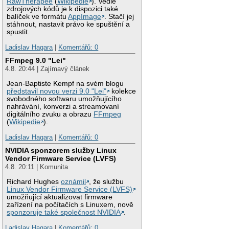
RawTherapee
(
Wikipedie
). Vedle
zdrojových kódů je k dispozici také
balíček ve formátu
AppImage
. Stačí jej
stáhnout, nastavit právo ke spuštění a
spustit.
Ladislav Hagara
|
Komentářů: 0
FFmpeg 9.0 "Lei"
4.8. 20:44 | Zajímavý článek
Jean-Baptiste Kempf na svém blogu
představil novou verzi 9.0 "Lei"
kolekce
svobodného softwaru umožňujícího
nahrávání, konverzi a streamovaní
digitálního zvuku a obrazu
FFmpeg
(
Wikipedie
).
Ladislav Hagara
|
Komentářů: 0
NVIDIA sponzorem služby Linux
Vendor Firmware Service (LVFS)
4.8. 20:11 | Komunita
Richard Hughes
oznámil
, že službu
Linux Vendor Firmware Service (LVFS)
umožňující aktualizovat firmware
zařízení na počítačích s Linuxem, nově
sponzoruje také společnost NVIDIA
.
Ladislav Hagara
|
Komentářů: 0