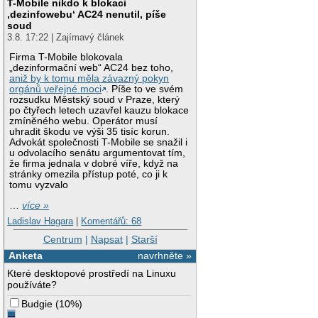
T-Mobile nikdo k blokaci
‚dezinfowebu‘ AC24 nenutil, píše
soud
3.8. 17:22 | Zajímavý článek
Firma T-Mobile blokovala
„dezinformační web“ AC24 bez toho,
aniž by k tomu měla závazný pokyn
orgánů veřejné moci
. Píše to ve svém
rozsudku Městský soud v Praze, který
po čtyřech letech uzavřel kauzu blokace
zmíněného webu. Operátor musí
uhradit škodu ve výši 35 tisíc korun.
Advokát společnosti T-Mobile se snažil i
u odvolacího senátu argumentovat tím,
že firma jednala v dobré víře, když na
stránky omezila přístup poté, co ji k
tomu vyzvalo
…
více »
Ladislav Hagara
|
Komentářů: 68
Centrum
|
Napsat
|
Starší
Anketa
navrhněte »
Které desktopové prostředí na Linuxu
používáte?
Budgie
(
10%
)