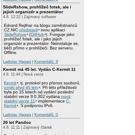
SlideRshow, prohlížeč fotek, ale i
jejich organizér a prezentátor
4.8. 12:22 | Zajímavý software
Edvard Rejthar na blogu zaměstnanců
CZ.NIC
představil
svou aplikaci
SlideRshow
(
GitHub
). Funguje jako
prohlížeč fotek, ale i jako jejich
organizér a prezentátor. Neinstaluje se,
běží přímo v prohlížeči. Bez serveru.
Offline.
Ladislav Hagara
|
Komentářů: 9
Kermit má 45 let. Vydán C-Kermit 11
4.8. 11:44 | Nová verze
Kermit
, tj. protokol pro přenos souborů,
vznikl před 45 lety
. Při této příležitosti
byla po 15 letech od vydání poslední
stabilní verze 9.0.302 vydána
nová
stabilní verze 11
implementace
C-
Kermit
. S podporou IPv6.
Ladislav Hagara
|
Komentářů: 0
20 let Pandoc
4.8. 11:11 | Zajímavý článek