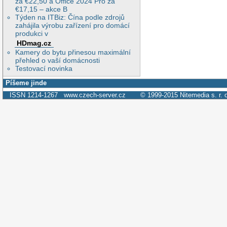
za €22,50 a Office 2024 Pro za
€17,15 – akce B
Týden na ITBiz: Čína podle zdrojů
zahájila výrobu zařízení pro domácí
produkci v
HDmag.cz
Kamery do bytu přinesou maximální
přehled o vaší domácnosti
Testovací novinka
Píšeme jinde
ISSN 1214-1267
www.czech-server.cz
© 1999-2015
Nitemedia s. r. 