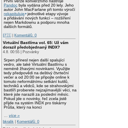
První verze konverzního nástroje
Pandoc
byla vydána před 20 lety. Jeho
autor John MacFarlane při tomto výročí
rekapituluje
jednotlivé etapy vývoje
a přidávání nových funkcí – rozšíření
nejen Markdownu a podporu mnoha
dalších formátů.
|🇵🇸
|
Komentářů: 0
Virtuální Bastlírna vol. 65: Už vám
dorazil předobjednaný INDX?
4.8. 00:55 | Pozvánky
Srpen přinesl nejen další spalující
vedro, ale také Virtuální Bastlírnu s
neméně žhavými novinkami. Využijte
tedy předpovědi na deštivý čtvrteční
večer a od 20:00 se připojte online k
tomuto neformálnímu setkání kutilů,
techniků a vědců, kde se strahovskými
bastlíři proberete nejzajímavější věci, na
které jste narazili za poslední měsíc.
Pokud jde o novinky, řeč zcela jistě
přijde na systém INDX pro tiskárny
Průša, který na konci
…
více »
bkralik
|
Komentářů: 0