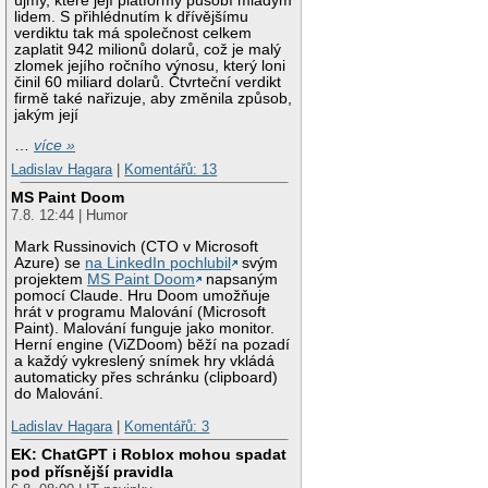
újmy, které její platformy působí mladým
lidem. S přihlédnutím k dřívějšímu
verdiktu tak má společnost celkem
zaplatit 942 milionů dolarů, což je malý
zlomek jejího ročního výnosu, který loni
činil 60 miliard dolarů. Čtvrteční verdikt
firmě také nařizuje, aby změnila způsob,
jakým její
…
více »
Ladislav Hagara
|
Komentářů: 13
MS Paint Doom
7.8. 12:44 | Humor
Mark Russinovich (CTO v Microsoft
Azure) se
na LinkedIn pochlubil
svým
projektem
MS Paint Doom
napsaným
pomocí Claude. Hru Doom umožňuje
hrát v programu Malování (Microsoft
Paint). Malování funguje jako monitor.
Herní engine (ViZDoom) běží na pozadí
a každý vykreslený snímek hry vkládá
automaticky přes schránku (clipboard)
do Malování.
Ladislav Hagara
|
Komentářů: 3
EK: ChatGPT i Roblox mohou spadat
pod přísnější pravidla