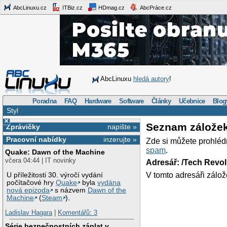
AbcLinuxu.cz
ITBiz.cz
HDmag.cz
AbcPráce.cz
AbcLinuxu
hledá autory
!
Poradna
FAQ
Hardware
Software
Články
Učebnice
Blog
Styl
×
Seznam zálože
Zprávičky
napište »
Pracovní nabídky
inzerujte »
Zde si můžete prohléd
spam
.
Quake: Dawn of the Machine
včera 04:44 | IT novinky
Adresář: /Tech Revo
V tomto adresáři zálož
U příležitosti 30. výročí vydání
počítačové hry
Quake
byla
vydána
nová epizoda
s názvem
Dawn of the
Machine
(
Steam
).
Ladislav Hagara
|
Komentářů: 3
Série bezpečnostních záplat v