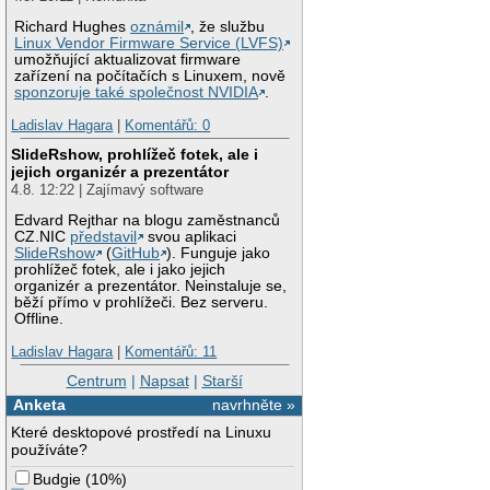
Richard Hughes
oznámil
, že službu
Linux Vendor Firmware Service (LVFS)
umožňující aktualizovat firmware
zařízení na počítačích s Linuxem, nově
sponzoruje také společnost NVIDIA
.
Ladislav Hagara
|
Komentářů: 0
SlideRshow, prohlížeč fotek, ale i
jejich organizér a prezentátor
4.8. 12:22 | Zajímavý software
Edvard Rejthar na blogu zaměstnanců
CZ.NIC
představil
svou aplikaci
SlideRshow
(
GitHub
). Funguje jako
prohlížeč fotek, ale i jako jejich
organizér a prezentátor. Neinstaluje se,
běží přímo v prohlížeči. Bez serveru.
Offline.
Ladislav Hagara
|
Komentářů: 11
Centrum
|
Napsat
|
Starší
Anketa
navrhněte »
Které desktopové prostředí na Linuxu
používáte?
Budgie
(
10%
)