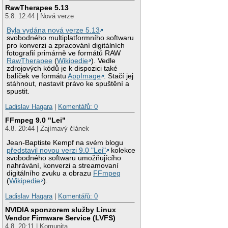
RawTherapee 5.13
5.8. 12:44 | Nová verze
Byla vydána nová verze 5.13
svobodného multiplatformního softwaru
pro konverzi a zpracování digitálních
fotografií primárně ve formátů RAW
RawTherapee
(
Wikipedie
). Vedle
zdrojových kódů je k dispozici také
balíček ve formátu
AppImage
. Stačí jej
stáhnout, nastavit právo ke spuštění a
spustit.
Ladislav Hagara
|
Komentářů: 0
FFmpeg 9.0 "Lei"
4.8. 20:44 | Zajímavý článek
Jean-Baptiste Kempf na svém blogu
představil novou verzi 9.0 "Lei"
kolekce
svobodného softwaru umožňujícího
nahrávání, konverzi a streamovaní
digitálního zvuku a obrazu
FFmpeg
(
Wikipedie
).
Ladislav Hagara
|
Komentářů: 0
NVIDIA sponzorem služby Linux
Vendor Firmware Service (LVFS)
4.8. 20:11 | Komunita