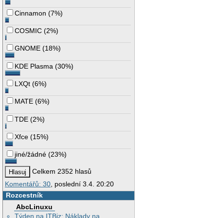
Cinnamon
(
7%
)
COSMIC
(
2%
)
GNOME
(
18%
)
KDE Plasma
(
30%
)
LXQt
(
6%
)
MATE
(
6%
)
TDE
(
2%
)
Xfce
(
15%
)
jiné/žádné
(
23%
)
Celkem 2352 hlasů
Komentářů: 30
, poslední 3.4. 20:20
Rozcestník
AbcLinuxu
Týden na ITBiz: Náklady na