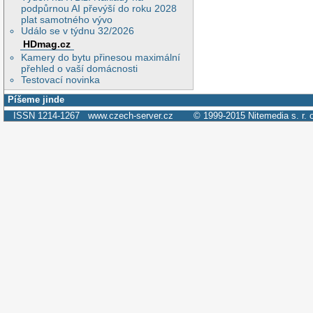
podpůrnou AI převýší do roku 2028
plat samotného vývo
Událo se v týdnu 32/2026
HDmag.cz
Kamery do bytu přinesou maximální
přehled o vaší domácnosti
Testovací novinka
Píšeme jinde
ISSN 1214-1267
www.czech-server.cz
© 1999-2015
Nitemedia s. r. 