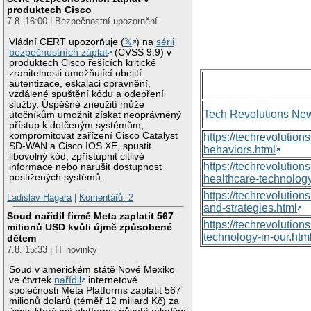
produktech Cisco
7.8. 16:00 | Bezpečnostní upozornění
Vládní CERT upozorňuje (
𝕏
) na
sérii
bezpečnostních záplat
(CVSS 9.9) v
produktech Cisco řešících kritické
zranitelnosti umožňující obejití
autentizace, eskalaci oprávnění,
vzdálené spuštění kódu a odepření
služby. Úspěšné zneužití může
Tech Revolutions Ne
útočníkům umožnit získat neoprávněný
přístup k dotčeným systémům,
kompromitovat zařízení Cisco Catalyst
https://techrevolutio
SD-WAN a Cisco IOS XE, spustit
behaviors.html
libovolný kód, zpřístupnit citlivé
https://techrevoluti
informace nebo narušit dostupnost
postižených systémů.
healthcare-technology
https://techrevolutio
Ladislav Hagara
|
Komentářů: 2
and-strategies.html
Soud nařídil firmě Meta zaplatit 567
https://techrevolutio
milionů USD kvůli újmě způsobené
technology-in-our.htm
dětem
7.8. 15:33 | IT novinky
Soud v americkém státě Nové Mexiko
ve čtvrtek
nařídil
internetové
společnosti Meta Platforms zaplatit 567
milionů dolarů (téměř 12 miliard Kč) za