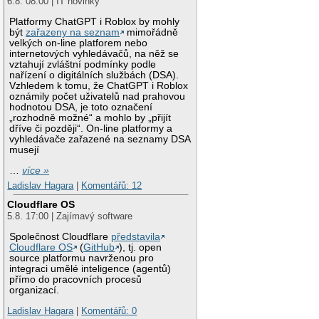
6.8. 08:00 | IT novinky
Platformy ChatGPT i Roblox by mohly
být
zařazeny na seznam
mimořádně
velkých on-line platforem nebo
internetových vyhledávačů, na něž se
vztahují zvláštní podmínky podle
nařízení o digitálních službách (DSA).
Vzhledem k tomu, že ChatGPT i Roblox
oznámily počet uživatelů nad prahovou
hodnotou DSA, je toto označení
„rozhodně možné“ a mohlo by „přijít
dříve či později“. On-line platformy a
vyhledávače zařazené na seznamy DSA
musejí
…
více »
Ladislav Hagara
|
Komentářů: 12
Cloudflare OS
5.8. 17:00 | Zajímavý software
Společnost Cloudflare
představila
Cloudflare OS
(
GitHub
), tj. open
source platformu navrženou pro
integraci umělé inteligence (agentů)
přímo do pracovních procesů
organizací.
Ladislav Hagara
|
Komentářů: 0