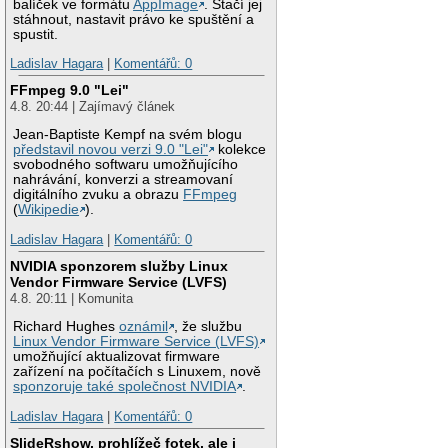
balíček ve formátu
AppImage
. Stačí jej
stáhnout, nastavit právo ke spuštění a
spustit.
Ladislav Hagara
|
Komentářů: 0
FFmpeg 9.0 "Lei"
4.8. 20:44 | Zajímavý článek
Jean-Baptiste Kempf na svém blogu
představil novou verzi 9.0 "Lei"
kolekce
svobodného softwaru umožňujícího
nahrávání, konverzi a streamovaní
digitálního zvuku a obrazu
FFmpeg
(
Wikipedie
).
Ladislav Hagara
|
Komentářů: 0
NVIDIA sponzorem služby Linux
Vendor Firmware Service (LVFS)
4.8. 20:11 | Komunita
Richard Hughes
oznámil
, že službu
Linux Vendor Firmware Service (LVFS)
umožňující aktualizovat firmware
zařízení na počítačích s Linuxem, nově
sponzoruje také společnost NVIDIA
.
Ladislav Hagara
|
Komentářů: 0
SlideRshow, prohlížeč fotek, ale i