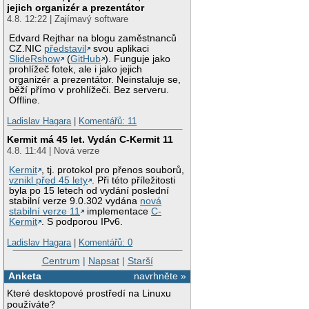
jejich organizér a prezentátor
4.8. 12:22 | Zajímavý software
Edvard Rejthar na blogu zaměstnanců
CZ.NIC
představil
svou aplikaci
SlideRshow
(
GitHub
). Funguje jako
prohlížeč fotek, ale i jako jejich
organizér a prezentátor. Neinstaluje se,
běží přímo v prohlížeči. Bez serveru.
Offline.
Ladislav Hagara
|
Komentářů: 11
Kermit má 45 let. Vydán C-Kermit 11
4.8. 11:44 | Nová verze
Kermit
, tj. protokol pro přenos souborů,
vznikl před 45 lety
. Při této příležitosti
byla po 15 letech od vydání poslední
stabilní verze 9.0.302 vydána
nová
stabilní verze 11
implementace
C-
Kermit
. S podporou IPv6.
Ladislav Hagara
|
Komentářů: 0
Centrum
|
Napsat
|
Starší
Anketa
navrhněte »
Které desktopové prostředí na Linuxu
používáte?