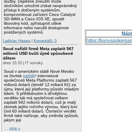
služby. Úspěšné zneužití může
útočníkům umožnit získat neoprávněný
přístup k dotčeným systémům,
kompromitovat zařízení Cisco Catalyst
SD-WAN a Cisco IOS XE, spustit
libovolný kód, zpřístupnit citlivé
informace nebo narušit dostupnost
postižených systémů.
Náz
https://bonuspokerga
Ladislav Hagara
|
Komentářů: 0
Soud nařídil firmě Meta zaplatit 567
milionů USD kvůli újmě způsobené
dětem
dnes 15:33 | IT novinky
Soud v americkém státě Nové Mexiko
ve čtvrtek
nařídil
internetové
společnosti Meta Platforms zaplatit 567
milionů dolarů (téměř 12 miliard Kč) za
újmy, které její platformy působí mladým
lidem. S přihlédnutím k dřívějšímu
verdiktu tak má společnost celkem
zaplatit 942 milionů dolarů, což je malý
zlomek jejího ročního výnosu, který loni
činil 60 miliard dolarů. Čtvrteční verdikt
firmě také nařizuje, aby změnila způsob,
jakým její
…
více »