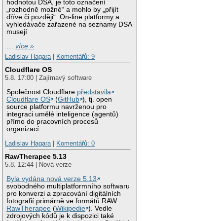
hodnotou DSA, je toto označení
„rozhodně možné“ a mohlo by „přijít
dříve či později“. On-line platformy a
vyhledávače zařazené na seznamy DSA
musejí
…
více »
Ladislav Hagara
|
Komentářů: 9
Cloudflare OS
5.8. 17:00 | Zajímavý software
Společnost Cloudflare
představila
Cloudflare OS
(
GitHub
), tj. open
source platformu navrženou pro
integraci umělé inteligence (agentů)
přímo do pracovních procesů
organizací.
Ladislav Hagara
|
Komentářů: 0
RawTherapee 5.13
5.8. 12:44 | Nová verze
Byla vydána nová verze 5.13
svobodného multiplatformního softwaru
pro konverzi a zpracování digitálních
fotografií primárně ve formátů RAW
RawTherapee
(
Wikipedie
). Vedle
zdrojových kódů je k dispozici také