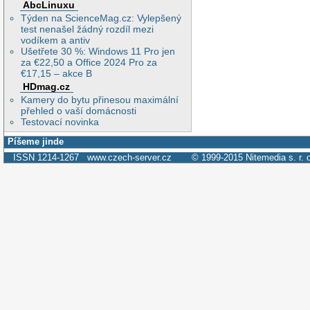
AbcLinuxu
Týden na ScienceMag.cz: Vylepšený
test nenašel žádný rozdíl mezi
vodíkem a antiv
Ušetřete 30 %: Windows 11 Pro jen
za €22,50 a Office 2024 Pro za
€17,15 – akce B
HDmag.cz
Kamery do bytu přinesou maximální
přehled o vaší domácnosti
Testovací novinka
Píšeme jinde
ISSN 1214-1267
www.czech-server.cz
© 1999-2015
Nitemedia s. r. 