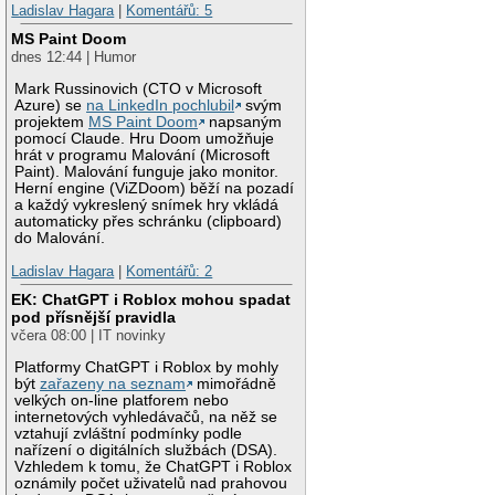
Ladislav Hagara
|
Komentářů: 5
MS Paint Doom
dnes 12:44 | Humor
Mark Russinovich (CTO v Microsoft
Azure) se
na LinkedIn pochlubil
svým
projektem
MS Paint Doom
napsaným
pomocí Claude. Hru Doom umožňuje
hrát v programu Malování (Microsoft
Paint). Malování funguje jako monitor.
Herní engine (ViZDoom) běží na pozadí
a každý vykreslený snímek hry vkládá
automaticky přes schránku (clipboard)
do Malování.
Ladislav Hagara
|
Komentářů: 2
EK: ChatGPT i Roblox mohou spadat
pod přísnější pravidla
včera 08:00 | IT novinky
Platformy ChatGPT i Roblox by mohly
být
zařazeny na seznam
mimořádně
velkých on-line platforem nebo
internetových vyhledávačů, na něž se
vztahují zvláštní podmínky podle
nařízení o digitálních službách (DSA).
Vzhledem k tomu, že ChatGPT i Roblox
oznámily počet uživatelů nad prahovou