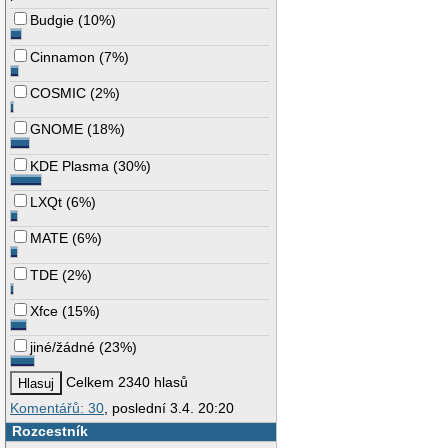
Budgie
(
10%
)
Cinnamon
(
7%
)
COSMIC
(
2%
)
GNOME
(
18%
)
KDE Plasma
(
30%
)
LXQt
(
6%
)
MATE
(
6%
)
TDE
(
2%
)
Xfce
(
15%
)
jiné/žádné
(
23%
)
Celkem 2340 hlasů
Komentářů: 30
, poslední 3.4. 20:20
Rozcestník