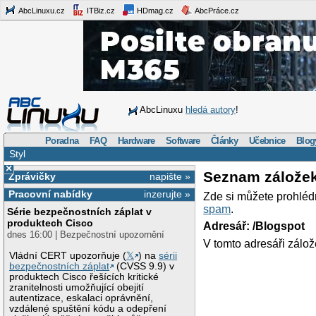
AbcLinuxu.cz
ITBiz.cz
HDmag.cz
AbcPráce.cz
AbcLinuxu
hledá autory
!
Poradna
FAQ
Hardware
Software
Články
Učebnice
Blog
Styl
×
Seznam zálože
Zprávičky
napište »
Pracovní nabídky
inzerujte »
Zde si můžete prohléd
spam
.
Série bezpečnostních záplat v
produktech Cisco
Adresář: /Blogspot
dnes 16:00 | Bezpečnostní upozornění
V tomto adresáři zálož
Vládní CERT upozorňuje (
𝕏
) na
sérii
bezpečnostních záplat
(CVSS 9.9) v
produktech Cisco řešících kritické
zranitelnosti umožňující obejití
autentizace, eskalaci oprávnění,
vzdálené spuštění kódu a odepření