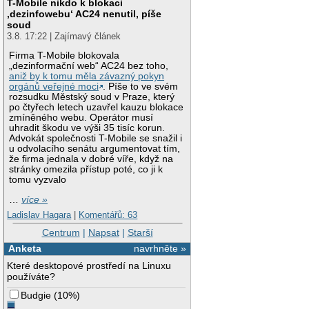
T-Mobile nikdo k blokaci
‚dezinfowebu‘ AC24 nenutil, píše
soud
3.8. 17:22 | Zajímavý článek
Firma T-Mobile blokovala
„dezinformační web“ AC24 bez toho,
aniž by k tomu měla závazný pokyn
orgánů veřejné moci
. Píše to ve svém
rozsudku Městský soud v Praze, který
po čtyřech letech uzavřel kauzu blokace
zmíněného webu. Operátor musí
uhradit škodu ve výši 35 tisíc korun.
Advokát společnosti T-Mobile se snažil i
u odvolacího senátu argumentovat tím,
že firma jednala v dobré víře, když na
stránky omezila přístup poté, co ji k
tomu vyzvalo
…
více »
Ladislav Hagara
|
Komentářů: 63
Centrum
|
Napsat
|
Starší
Anketa
navrhněte »
Které desktopové prostředí na Linuxu
používáte?
Budgie
(
10%
)