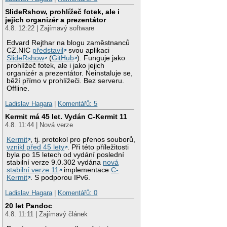
SlideRshow, prohlížeč fotek, ale i
jejich organizér a prezentátor
4.8. 12:22 | Zajímavý software
Edvard Rejthar na blogu zaměstnanců
CZ.NIC
představil
svou aplikaci
SlideRshow
(
GitHub
). Funguje jako
prohlížeč fotek, ale i jako jejich
organizér a prezentátor. Neinstaluje se,
běží přímo v prohlížeči. Bez serveru.
Offline.
Ladislav Hagara
|
Komentářů: 5
Kermit má 45 let. Vydán C-Kermit 11
4.8. 11:44 | Nová verze
Kermit
, tj. protokol pro přenos souborů,
vznikl před 45 lety
. Při této příležitosti
byla po 15 letech od vydání poslední
stabilní verze 9.0.302 vydána
nová
stabilní verze 11
implementace
C-
Kermit
. S podporou IPv6.
Ladislav Hagara
|
Komentářů: 0
20 let Pandoc
4.8. 11:11 | Zajímavý článek