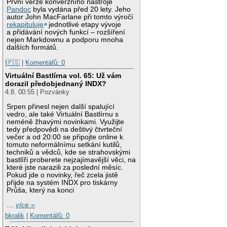
První verze konverzního nástroje
Pandoc
byla vydána před 20 lety. Jeho
autor John MacFarlane při tomto výročí
rekapituluje
jednotlivé etapy vývoje
a přidávání nových funkcí – rozšíření
nejen Markdownu a podporu mnoha
dalších formátů.
|🇵🇸
|
Komentářů: 0
Virtuální Bastlírna vol. 65: Už vám
dorazil předobjednaný INDX?
4.8. 00:55 | Pozvánky
Srpen přinesl nejen další spalující
vedro, ale také Virtuální Bastlírnu s
neméně žhavými novinkami. Využijte
tedy předpovědi na deštivý čtvrteční
večer a od 20:00 se připojte online k
tomuto neformálnímu setkání kutilů,
techniků a vědců, kde se strahovskými
bastlíři proberete nejzajímavější věci, na
které jste narazili za poslední měsíc.
Pokud jde o novinky, řeč zcela jistě
přijde na systém INDX pro tiskárny
Průša, který na konci
…
více »
bkralik
|
Komentářů: 0