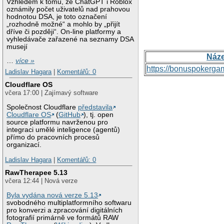
Vzhledem k tomu, že ChatGPT i Roblox
oznámily počet uživatelů nad prahovou
hodnotou DSA, je toto označení
„rozhodně možné“ a mohlo by „přijít
dříve či později“. On-line platformy a
vyhledávače zařazené na seznamy DSA
musejí
Náz
…
více »
https://bonuspokerga
Ladislav Hagara
|
Komentářů: 0
Cloudflare OS
včera 17:00 | Zajímavý software
Společnost Cloudflare
představila
Cloudflare OS
(
GitHub
), tj. open
source platformu navrženou pro
integraci umělé inteligence (agentů)
přímo do pracovních procesů
organizací.
Ladislav Hagara
|
Komentářů: 0
RawTherapee 5.13
včera 12:44 | Nová verze
Byla vydána nová verze 5.13
svobodného multiplatformního softwaru
pro konverzi a zpracování digitálních
fotografií primárně ve formátů RAW