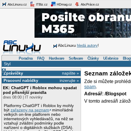
AbcLinuxu.cz
ITBiz.cz
HDmag.cz
AbcPráce.cz
AbcLinuxu
hledá autory
!
Poradna
FAQ
Hardware
Software
Články
Učebnice
Blog
Styl
×
Seznam zálože
Zprávičky
napište »
Pracovní nabídky
inzerujte »
Zde si můžete prohléd
spam
.
EK: ChatGPT i Roblox mohou spadat
pod přísnější pravidla
Adresář: /Blogspot
dnes 08:00 | IT novinky
V tomto adresáři zálož
Platformy ChatGPT i Roblox by mohly
být
zařazeny na seznam
mimořádně
velkých on-line platforem nebo
internetových vyhledávačů, na něž se
vztahují zvláštní podmínky podle
nařízení o digitálních službách (DSA).