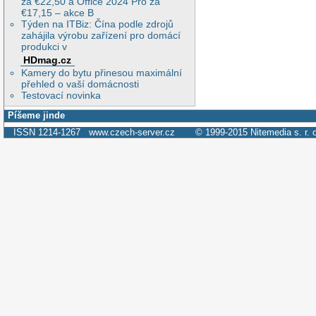
za €22,50 a Office 2024 Pro za
€17,15 – akce B
Týden na ITBiz: Čína podle zdrojů
zahájila výrobu zařízení pro domácí
produkci v
HDmag.cz
Kamery do bytu přinesou maximální
přehled o vaší domácnosti
Testovací novinka
Píšeme jinde
ISSN 1214-1267
www.czech-server.cz
© 1999-2015
Nitemedia s. r. 