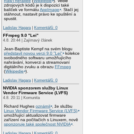
RawTherapee
(
Wikipedie
). Vedle
zdrojových kódů je k dispozici také
balíček ve formátu
AppImage
. Stačí jej
stáhnout, nastavit právo ke spuštění a
spustit.
Ladislav Hagara
|
Komentářů: 0
FFmpeg 9.0 "Lei"
4.8. 20:44 | Zajímavý článek
Jean-Baptiste Kempf na svém blogu
představil novou verzi 9.0 "Lei"
kolekce
svobodného softwaru umožňujícího
nahrávání, konverzi a streamovaní
digitálního zvuku a obrazu
FFmpeg
(
Wikipedie
).
Ladislav Hagara
|
Komentářů: 0
NVIDIA sponzorem služby Linux
Vendor Firmware Service (LVFS)
4.8. 20:11 | Komunita
Richard Hughes
oznámil
, že službu
Linux Vendor Firmware Service (LVFS)
umožňující aktualizovat firmware
zařízení na počítačích s Linuxem, nově
sponzoruje také společnost NVIDIA
.
Ladislav Hagara
|
Komentářů: 0