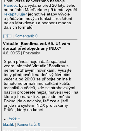
První verze konverzního nástroje
Pandoc
byla vydána před 20 lety. Jeho
autor John MacFarlane při tomto výročí
rekapituluje
jednotlivé etapy vývoje
a přidávání nových funkcí – rozšíření
nejen Markdownu a podporu mnoha
dalších formátů.
|🇵🇸
|
Komentářů: 0
Virtuální Bastlírna vol. 65: Už vám
dorazil předobjednaný INDX?
4.8. 00:55 | Pozvánky
Srpen přinesl nejen další spalující
vedro, ale také Virtuální Bastlírnu s
neméně žhavými novinkami. Využijte
tedy předpovědi na deštivý čtvrteční
večer a od 20:00 se připojte online k
tomuto neformálnímu setkání kutilů,
techniků a vědců, kde se strahovskými
bastlíři proberete nejzajímavější věci, na
které jste narazili za poslední měsíc.
Pokud jde o novinky, řeč zcela jistě
přijde na systém INDX pro tiskárny
Průša, který na konci
…
více »
bkralik
|
Komentářů: 0