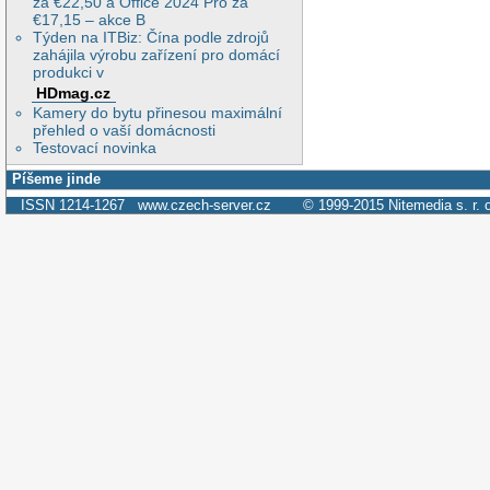
za €22,50 a Office 2024 Pro za
€17,15 – akce B
Týden na ITBiz: Čína podle zdrojů
zahájila výrobu zařízení pro domácí
produkci v
HDmag.cz
Kamery do bytu přinesou maximální
přehled o vaší domácnosti
Testovací novinka
Píšeme jinde
ISSN 1214-1267
www.czech-server.cz
© 1999-2015
Nitemedia s. r. 