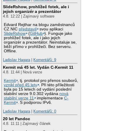
SlideRshow, prohlížeč fotek, ale i
jejich organizér a prezentátor
4.8. 12:22 | Zajímavý software
Edvard Rejthar na blogu zaměstnanců
CZ.NIC
představil
svou aplikaci
SlideRshow
(
GitHub
). Funguje jako
prohlížeč fotek, ale i jako jejich
organizér a prezentátor. Neinstaluje se,
běží přímo v prohlížeči. Bez serveru.
Offline.
Ladislav Hagara
|
Komentářů: 9
Kermit má 45 let. Vydán C-Kermit 11
4.8. 11:44 | Nová verze
Kermit
, tj. protokol pro přenos souborů,
vznikl před 45 lety
. Při této příležitosti
byla po 15 letech od vydání poslední
stabilní verze 9.0.302 vydána
nová
stabilní verze 11
implementace
C-
Kermit
. S podporou IPv6.
Ladislav Hagara
|
Komentářů: 0
20 let Pandoc
4.8. 11:11 | Zajímavý článek