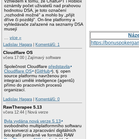
Vzhledem k tomu, že ChatGPT i Roblox
oznámily počet uživatelů nad prahovou
hodnotou DSA, je toto označení
„rozhodně možné“ a mohlo by „přijít
dříve či později“. On-line platformy a
vyhledávače zařazené na seznamy DSA
musejí
Náz
…
více »
https://bonuspokerga
Ladislav Hagara
|
Komentářů: 1
Cloudflare OS
včera 17:00 | Zajímavý software
Společnost Cloudflare
představila
Cloudflare OS
(
GitHub
), tj. open
source platformu navrženou pro
integraci umělé inteligence (agentů)
přímo do pracovních procesů
organizací.
Ladislav Hagara
|
Komentářů: 0
RawTherapee 5.13
včera 12:44 | Nová verze
Byla vydána nová verze 5.13
svobodného multiplatformního softwaru
pro konverzi a zpracování digitálních
fotografií primárně ve formátů RAW