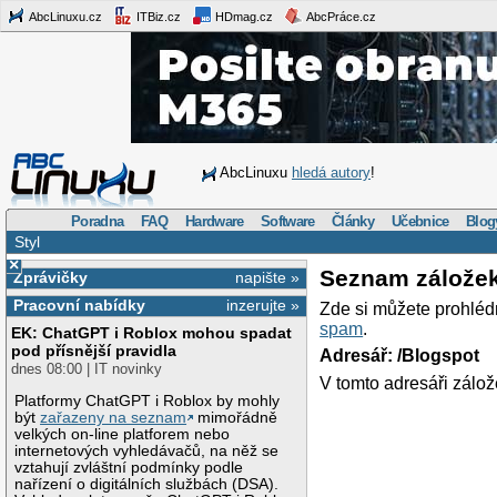
AbcLinuxu.cz
ITBiz.cz
HDmag.cz
AbcPráce.cz
AbcLinuxu
hledá autory
!
Poradna
FAQ
Hardware
Software
Články
Učebnice
Blog
Styl
×
Seznam zálože
Zprávičky
napište »
Pracovní nabídky
inzerujte »
Zde si můžete prohléd
spam
.
EK: ChatGPT i Roblox mohou spadat
pod přísnější pravidla
Adresář: /Blogspot
dnes 08:00 | IT novinky
V tomto adresáři zálož
Platformy ChatGPT i Roblox by mohly
být
zařazeny na seznam
mimořádně
velkých on-line platforem nebo
internetových vyhledávačů, na něž se
vztahují zvláštní podmínky podle
nařízení o digitálních službách (DSA).