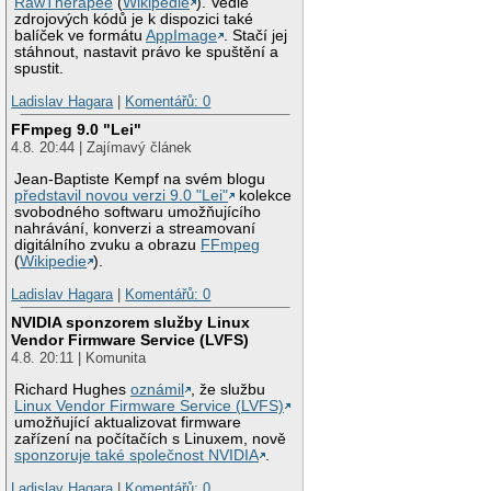
RawTherapee
(
Wikipedie
). Vedle
zdrojových kódů je k dispozici také
balíček ve formátu
AppImage
. Stačí jej
stáhnout, nastavit právo ke spuštění a
spustit.
Ladislav Hagara
|
Komentářů: 0
FFmpeg 9.0 "Lei"
4.8. 20:44 | Zajímavý článek
Jean-Baptiste Kempf na svém blogu
představil novou verzi 9.0 "Lei"
kolekce
svobodného softwaru umožňujícího
nahrávání, konverzi a streamovaní
digitálního zvuku a obrazu
FFmpeg
(
Wikipedie
).
Ladislav Hagara
|
Komentářů: 0
NVIDIA sponzorem služby Linux
Vendor Firmware Service (LVFS)
4.8. 20:11 | Komunita
Richard Hughes
oznámil
, že službu
Linux Vendor Firmware Service (LVFS)
umožňující aktualizovat firmware
zařízení na počítačích s Linuxem, nově
sponzoruje také společnost NVIDIA
.
Ladislav Hagara
|
Komentářů: 0