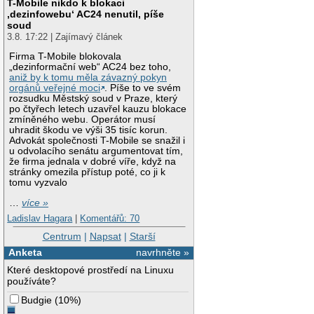
T-Mobile nikdo k blokaci
‚dezinfowebu‘ AC24 nenutil, píše
soud
3.8. 17:22 | Zajímavý článek
Firma T-Mobile blokovala
„dezinformační web“ AC24 bez toho,
aniž by k tomu měla závazný pokyn
orgánů veřejné moci
. Píše to ve svém
rozsudku Městský soud v Praze, který
po čtyřech letech uzavřel kauzu blokace
zmíněného webu. Operátor musí
uhradit škodu ve výši 35 tisíc korun.
Advokát společnosti T-Mobile se snažil i
u odvolacího senátu argumentovat tím,
že firma jednala v dobré víře, když na
stránky omezila přístup poté, co ji k
tomu vyzvalo
…
více »
Ladislav Hagara
|
Komentářů: 70
Centrum
|
Napsat
|
Starší
Anketa
navrhněte »
Které desktopové prostředí na Linuxu
používáte?
Budgie
(
10%
)