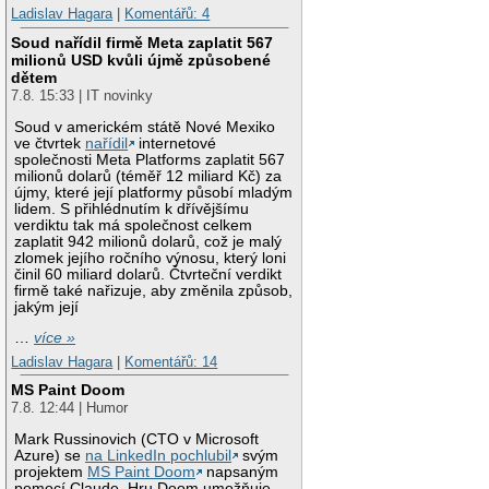
Ladislav Hagara
|
Komentářů: 4
Soud nařídil firmě Meta zaplatit 567
milionů USD kvůli újmě způsobené
dětem
7.8. 15:33 | IT novinky
Soud v americkém státě Nové Mexiko
ve čtvrtek
nařídil
internetové
společnosti Meta Platforms zaplatit 567
milionů dolarů (téměř 12 miliard Kč) za
újmy, které její platformy působí mladým
lidem. S přihlédnutím k dřívějšímu
verdiktu tak má společnost celkem
zaplatit 942 milionů dolarů, což je malý
zlomek jejího ročního výnosu, který loni
činil 60 miliard dolarů. Čtvrteční verdikt
firmě také nařizuje, aby změnila způsob,
jakým její
…
více »
Ladislav Hagara
|
Komentářů: 14
MS Paint Doom
7.8. 12:44 | Humor
Mark Russinovich (CTO v Microsoft
Azure) se
na LinkedIn pochlubil
svým
projektem
MS Paint Doom
napsaným
pomocí Claude. Hru Doom umožňuje