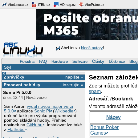
AbcLinuxu.cz
ITBiz.cz
HDmag.cz
AbcPráce.cz
AbcLinuxu
hledá autory
!
Poradna
FAQ
Hardware
Software
Články
Učebnice
Blog
Styl
×
Seznam zálože
Zprávičky
napište »
Pracovní nabídky
inzerujte »
Zde si můžete prohléd
spam
.
Sonic Pi 5.0.0
dnes 12:44 | Nová verze
Adresář: /Bookmrk
V tomto adresáři zálož
Sam Aaron
vydal novou major verzi
5.0.0
aplikace
Sonic Pi
(
Wikipedie
)
určené také pro výuku programování
Název
pomocí skládání hudby. Přehled
novinek na
GitHubu
. Instalovat lze také
Bonus Poker
z
Flathubu
.
Games