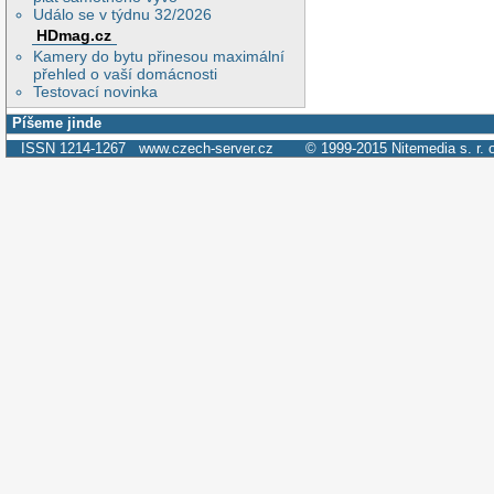
Událo se v týdnu 32/2026
HDmag.cz
Kamery do bytu přinesou maximální
přehled o vaší domácnosti
Testovací novinka
Píšeme jinde
ISSN 1214-1267
www.czech-server.cz
© 1999-2015
Nitemedia s. r. 