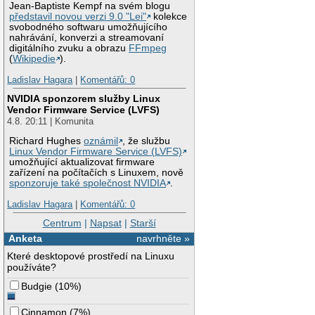
Jean-Baptiste Kempf na svém blogu
představil novou verzi 9.0 "Lei"
kolekce
svobodného softwaru umožňujícího
nahrávání, konverzi a streamovaní
digitálního zvuku a obrazu
FFmpeg
(
Wikipedie
).
Ladislav Hagara
|
Komentářů: 0
NVIDIA sponzorem služby Linux
Vendor Firmware Service (LVFS)
4.8. 20:11 | Komunita
Richard Hughes
oznámil
, že službu
Linux Vendor Firmware Service (LVFS)
umožňující aktualizovat firmware
zařízení na počítačích s Linuxem, nově
sponzoruje také společnost NVIDIA
.
Ladislav Hagara
|
Komentářů: 0
Centrum
|
Napsat
|
Starší
Anketa
navrhněte »
Které desktopové prostředí na Linuxu
používáte?
Budgie
(
10%
)
Cinnamon
(
7%
)