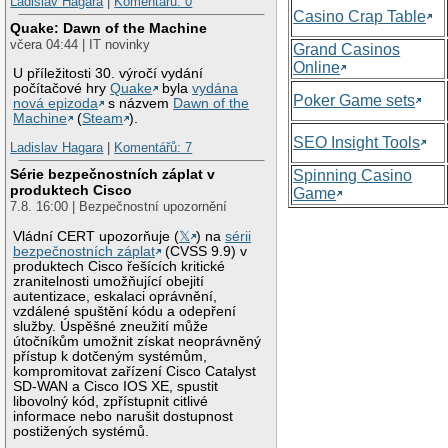
Ladislav Hagara
|
Komentářů: 0
Casino Crap Table
Quake: Dawn of the Machine
včera 04:44 | IT novinky
Grand Casinos
Online
U příležitosti 30. výročí vydání
počítačové hry
Quake
byla
vydána
Poker Game sets
nová epizoda
s názvem
Dawn of the
Machine
(
Steam
).
SEO Insight Tools
Ladislav Hagara
|
Komentářů: 7
Série bezpečnostních záplat v
Spinning Casino
produktech Cisco
Game
7.8. 16:00 | Bezpečnostní upozornění
Vládní CERT upozorňuje (
𝕏
) na
sérii
bezpečnostních záplat
(CVSS 9.9) v
produktech Cisco řešících kritické
zranitelnosti umožňující obejití
autentizace, eskalaci oprávnění,
vzdálené spuštění kódu a odepření
služby. Úspěšné zneužití může
útočníkům umožnit získat neoprávněný
přístup k dotčeným systémům,
kompromitovat zařízení Cisco Catalyst
SD-WAN a Cisco IOS XE, spustit
libovolný kód, zpřístupnit citlivé
informace nebo narušit dostupnost
postižených systémů.