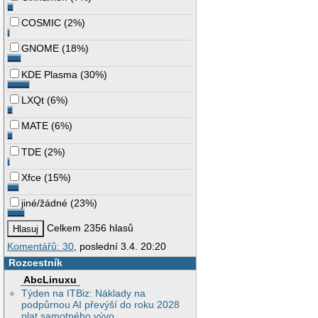
COSMIC
(
2%
)
GNOME
(
18%
)
KDE Plasma
(
30%
)
LXQt
(
6%
)
MATE
(
6%
)
TDE
(
2%
)
Xfce
(
15%
)
jiné/žádné
(
23%
)
Celkem 2356 hlasů
Komentářů: 30
, poslední 3.4. 20:20
Rozcestník
AbcLinuxu
Týden na ITBiz: Náklady na
podpůrnou AI převýší do roku 2028
plat samotného vývo