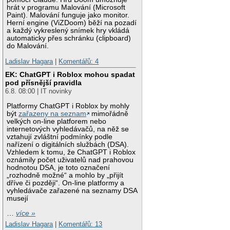
hrát v programu Malování (Microsoft
Paint). Malování funguje jako monitor.
Herní engine (ViZDoom) běží na pozadí
a každý vykreslený snímek hry vkládá
automaticky přes schránku (clipboard)
do Malování.
Ladislav Hagara
|
Komentářů: 4
EK: ChatGPT i Roblox mohou spadat
pod přísnější pravidla
6.8. 08:00 | IT novinky
Platformy ChatGPT i Roblox by mohly
být
zařazeny na seznam
mimořádně
velkých on-line platforem nebo
internetových vyhledávačů, na něž se
vztahují zvláštní podmínky podle
nařízení o digitálních službách (DSA).
Vzhledem k tomu, že ChatGPT i Roblox
oznámily počet uživatelů nad prahovou
hodnotou DSA, je toto označení
„rozhodně možné“ a mohlo by „přijít
dříve či později“. On-line platformy a
vyhledávače zařazené na seznamy DSA
musejí
…
více »
Ladislav Hagara
|
Komentářů: 13