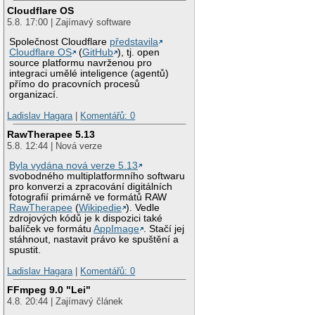
Cloudflare OS
5.8. 17:00 | Zajímavý software
Společnost Cloudflare
představila
Cloudflare OS
(
GitHub
), tj. open
source platformu navrženou pro
integraci umělé inteligence (agentů)
přímo do pracovních procesů
organizací.
Ladislav Hagara
|
Komentářů: 0
RawTherapee 5.13
5.8. 12:44 | Nová verze
Byla vydána nová verze 5.13
svobodného multiplatformního softwaru
pro konverzi a zpracování digitálních
fotografií primárně ve formátů RAW
RawTherapee
(
Wikipedie
). Vedle
zdrojových kódů je k dispozici také
balíček ve formátu
AppImage
. Stačí jej
stáhnout, nastavit právo ke spuštění a
spustit.
Ladislav Hagara
|
Komentářů: 0
FFmpeg 9.0 "Lei"
4.8. 20:44 | Zajímavý článek