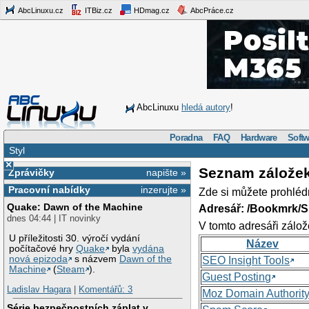
AbcLinuxu.cz
ITBiz.cz
HDmag.cz
AbcPráce.cz
AbcLinuxu
hledá autory
!
Poradna
FAQ
Hardware
Softw
Styl
×
Seznam zálože
Zprávičky
napište »
Pracovní nabídky
inzerujte »
Zde si můžete prohléd
Quake: Dawn of the Machine
Adresář: /Bookmrk/S
dnes 04:44 | IT novinky
V tomto adresáři zálož
U příležitosti 30. výročí vydání
Název
počítačové hry
Quake
byla
vydána
nová epizoda
s názvem
Dawn of the
SEO Insight Tools
Machine
(
Steam
).
Guest Posting
Ladislav Hagara
|
Komentářů: 3
Moz Domain Authorit
Série bezpečnostních záplat v