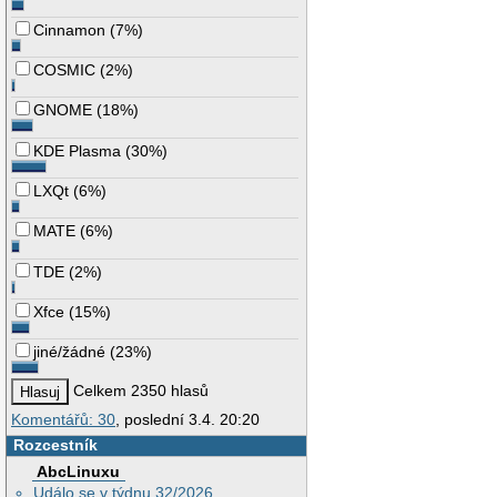
Cinnamon
(
7%
)
COSMIC
(
2%
)
GNOME
(
18%
)
KDE Plasma
(
30%
)
LXQt
(
6%
)
MATE
(
6%
)
TDE
(
2%
)
Xfce
(
15%
)
jiné/žádné
(
23%
)
Celkem 2350 hlasů
Komentářů: 30
, poslední 3.4. 20:20
Rozcestník
AbcLinuxu
Událo se v týdnu 32/2026