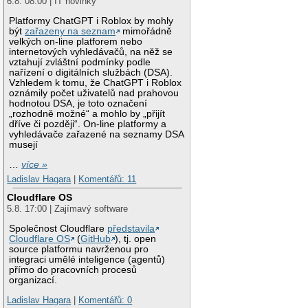
6.8. 08:00 | IT novinky
Platformy ChatGPT i Roblox by mohly
být
zařazeny na seznam
mimořádně
velkých on-line platforem nebo
internetových vyhledávačů, na něž se
vztahují zvláštní podmínky podle
nařízení o digitálních službách (DSA).
Vzhledem k tomu, že ChatGPT i Roblox
oznámily počet uživatelů nad prahovou
hodnotou DSA, je toto označení
„rozhodně možné“ a mohlo by „přijít
dříve či později“. On-line platformy a
vyhledávače zařazené na seznamy DSA
musejí
…
více »
Ladislav Hagara
|
Komentářů: 11
Cloudflare OS
5.8. 17:00 | Zajímavý software
Společnost Cloudflare
představila
Cloudflare OS
(
GitHub
), tj. open
source platformu navrženou pro
integraci umělé inteligence (agentů)
přímo do pracovních procesů
organizací.
Ladislav Hagara
|
Komentářů: 0