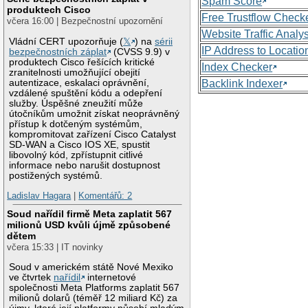
Spam Score
produktech Cisco
Free Trustflow Check
včera 16:00 | Bezpečnostní upozornění
Website Traffic Analy
Vládní CERT upozorňuje (
𝕏
) na
sérii
IP Address to Locatio
bezpečnostních záplat
(CVSS 9.9) v
produktech Cisco řešících kritické
Index Checker
zranitelnosti umožňující obejití
autentizace, eskalaci oprávnění,
Backlink Indexer
vzdálené spuštění kódu a odepření
služby. Úspěšné zneužití může
útočníkům umožnit získat neoprávněný
přístup k dotčeným systémům,
kompromitovat zařízení Cisco Catalyst
SD-WAN a Cisco IOS XE, spustit
libovolný kód, zpřístupnit citlivé
informace nebo narušit dostupnost
postižených systémů.
Ladislav Hagara
|
Komentářů: 2
Soud nařídil firmě Meta zaplatit 567
milionů USD kvůli újmě způsobené
dětem
včera 15:33 | IT novinky
Soud v americkém státě Nové Mexiko
ve čtvrtek
nařídil
internetové
společnosti Meta Platforms zaplatit 567
milionů dolarů (téměř 12 miliard Kč) za