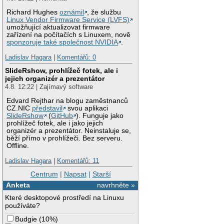
Richard Hughes
oznámil
, že službu
Linux Vendor Firmware Service (LVFS)
umožňující aktualizovat firmware
zařízení na počítačích s Linuxem, nově
sponzoruje také společnost NVIDIA
.
Ladislav Hagara
|
Komentářů: 0
SlideRshow, prohlížeč fotek, ale i
jejich organizér a prezentátor
4.8. 12:22 | Zajímavý software
Edvard Rejthar na blogu zaměstnanců
CZ.NIC
představil
svou aplikaci
SlideRshow
(
GitHub
). Funguje jako
prohlížeč fotek, ale i jako jejich
organizér a prezentátor. Neinstaluje se,
běží přímo v prohlížeči. Bez serveru.
Offline.
Ladislav Hagara
|
Komentářů: 11
Centrum
|
Napsat
|
Starší
Anketa
navrhněte »
Které desktopové prostředí na Linuxu
používáte?
Budgie
(
10%
)