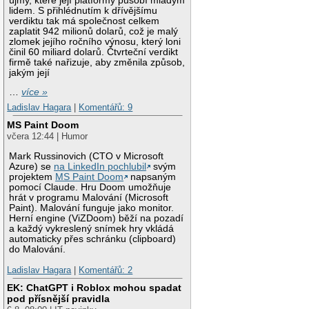
újmy, které její platformy působí mladým
lidem. S přihlédnutím k dřívějšímu
verdiktu tak má společnost celkem
zaplatit 942 milionů dolarů, což je malý
zlomek jejího ročního výnosu, který loni
činil 60 miliard dolarů. Čtvrteční verdikt
firmě také nařizuje, aby změnila způsob,
jakým její
…
více »
Ladislav Hagara
|
Komentářů: 9
MS Paint Doom
včera 12:44 | Humor
Mark Russinovich (CTO v Microsoft
Azure) se
na LinkedIn pochlubil
svým
projektem
MS Paint Doom
napsaným
pomocí Claude. Hru Doom umožňuje
hrát v programu Malování (Microsoft
Paint). Malování funguje jako monitor.
Herní engine (ViZDoom) běží na pozadí
a každý vykreslený snímek hry vkládá
automaticky přes schránku (clipboard)
do Malování.
Ladislav Hagara
|
Komentářů: 2
EK: ChatGPT i Roblox mohou spadat
pod přísnější pravidla