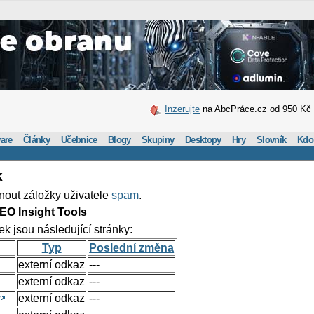
Inzerujte
na AbcPráce.cz od 950 Kč
are
Články
Učebnice
Blogy
Skupiny
Desktopy
Hry
Slovník
Kdo
k
nout záložky uživatele
spam
.
EO Insight Tools
ek jsou následující stránky:
Typ
Poslední změna
externí odkaz
---
externí odkaz
---
y
externí odkaz
---