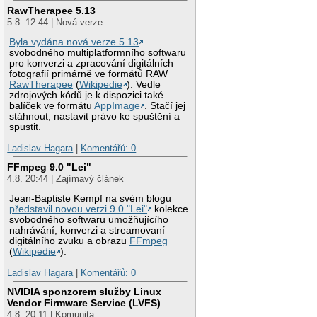
RawTherapee 5.13
5.8. 12:44 | Nová verze
Byla vydána nová verze 5.13
svobodného multiplatformního softwaru
pro konverzi a zpracování digitálních
fotografií primárně ve formátů RAW
RawTherapee
(
Wikipedie
). Vedle
zdrojových kódů je k dispozici také
balíček ve formátu
AppImage
. Stačí jej
stáhnout, nastavit právo ke spuštění a
spustit.
Ladislav Hagara
|
Komentářů: 0
FFmpeg 9.0 "Lei"
4.8. 20:44 | Zajímavý článek
Jean-Baptiste Kempf na svém blogu
představil novou verzi 9.0 "Lei"
kolekce
svobodného softwaru umožňujícího
nahrávání, konverzi a streamovaní
digitálního zvuku a obrazu
FFmpeg
(
Wikipedie
).
Ladislav Hagara
|
Komentářů: 0
NVIDIA sponzorem služby Linux
Vendor Firmware Service (LVFS)
4.8. 20:11 | Komunita