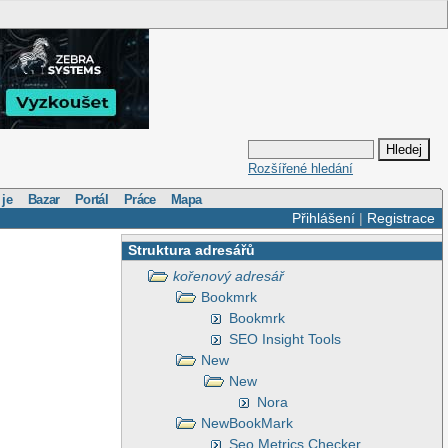
Rozšířené hledání
 je
Bazar
Portál
Práce
Mapa
Přihlášení
|
Registrace
Struktura adresářů
kořenový adresář
Bookmrk
Bookmrk
SEO Insight Tools
New
New
Nora
NewBookMark
Seo Metrics Checker