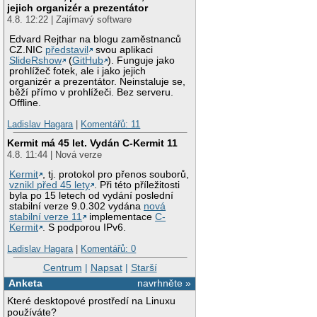
jejich organizér a prezentátor
4.8. 12:22 | Zajímavý software
Edvard Rejthar na blogu zaměstnanců
CZ.NIC
představil
svou aplikaci
SlideRshow
(
GitHub
). Funguje jako
prohlížeč fotek, ale i jako jejich
organizér a prezentátor. Neinstaluje se,
běží přímo v prohlížeči. Bez serveru.
Offline.
Ladislav Hagara
|
Komentářů: 11
Kermit má 45 let. Vydán C-Kermit 11
4.8. 11:44 | Nová verze
Kermit
, tj. protokol pro přenos souborů,
vznikl před 45 lety
. Při této příležitosti
byla po 15 letech od vydání poslední
stabilní verze 9.0.302 vydána
nová
stabilní verze 11
implementace
C-
Kermit
. S podporou IPv6.
Ladislav Hagara
|
Komentářů: 0
Centrum
|
Napsat
|
Starší
Anketa
navrhněte »
Které desktopové prostředí na Linuxu
používáte?