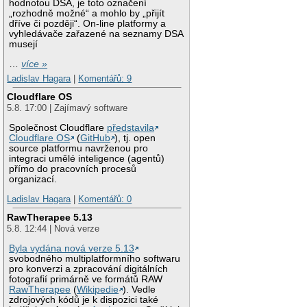
hodnotou DSA, je toto označení
„rozhodně možné“ a mohlo by „přijít
dříve či později“. On-line platformy a
vyhledávače zařazené na seznamy DSA
musejí
…
více »
Ladislav Hagara
|
Komentářů: 9
Cloudflare OS
5.8. 17:00 | Zajímavý software
Společnost Cloudflare
představila
Cloudflare OS
(
GitHub
), tj. open
source platformu navrženou pro
integraci umělé inteligence (agentů)
přímo do pracovních procesů
organizací.
Ladislav Hagara
|
Komentářů: 0
RawTherapee 5.13
5.8. 12:44 | Nová verze
Byla vydána nová verze 5.13
svobodného multiplatformního softwaru
pro konverzi a zpracování digitálních
fotografií primárně ve formátů RAW
RawTherapee
(
Wikipedie
). Vedle
zdrojových kódů je k dispozici také