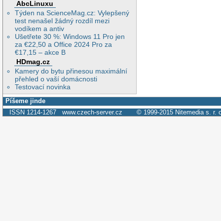
AbcLinuxu
Týden na ScienceMag.cz: Vylepšený
test nenašel žádný rozdíl mezi
vodíkem a antiv
Ušetřete 30 %: Windows 11 Pro jen
za €22,50 a Office 2024 Pro za
€17,15 – akce B
HDmag.cz
Kamery do bytu přinesou maximální
přehled o vaší domácnosti
Testovací novinka
Píšeme jinde
ISSN 1214-1267
www.czech-server.cz
© 1999-2015
Nitemedia s. r. 