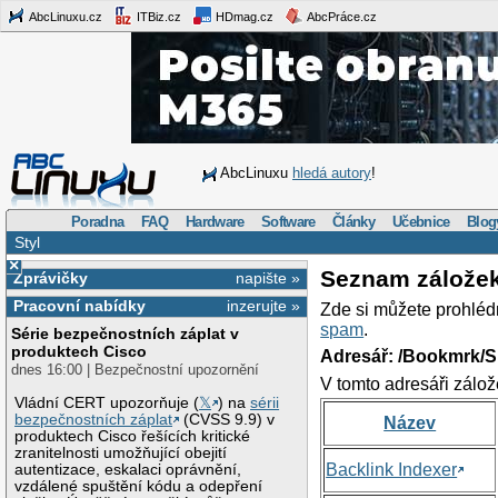
AbcLinuxu.cz
ITBiz.cz
HDmag.cz
AbcPráce.cz
AbcLinuxu
hledá autory
!
Poradna
FAQ
Hardware
Software
Články
Učebnice
Blog
Styl
×
Seznam zálože
Zprávičky
napište »
Pracovní nabídky
inzerujte »
Zde si můžete prohléd
spam
.
Série bezpečnostních záplat v
produktech Cisco
Adresář: /Bookmrk/S
dnes 16:00 | Bezpečnostní upozornění
V tomto adresáři zálož
Vládní CERT upozorňuje (
𝕏
) na
sérii
bezpečnostních záplat
(CVSS 9.9) v
Název
produktech Cisco řešících kritické
zranitelnosti umožňující obejití
Backlink Indexer
autentizace, eskalaci oprávnění,
vzdálené spuštění kódu a odepření