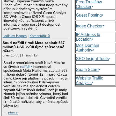
služby. Úspěšné zneužití může
Free Trustflow
útočníkům umožnit získat neoprávněný
Checker
přístup k dotčeným systémům,
kompromitovat zařízení Cisco Catalyst
Guest Posting
SD-WAN a Cisco IOS XE, spustit
libovolný kód, zpřístupnit citlivé
informace nebo narušit dostupnost
Index Checker
postižených systémů.
IP Address to
Ladislav Hagara
|
Komentářů: 0
Location
Soud nařídil firmě Meta zaplatit 567
Moz Domain
milionů USD kvůli újmě způsobené
Authority
dětem
dnes 15:33 | IT novinky
SEO Insight Tools
Soud v americkém státě Nové Mexiko
ve čtvrtek
nařídil
internetové
Spam Score
společnosti Meta Platforms zaplatit 567
milionů dolarů (téměř 12 miliard Kč) za
Website Traffic
újmy, které její platformy působí mladým
lidem. S přihlédnutím k dřívějšímu
Analysis
verdiktu tak má společnost celkem
zaplatit 942 milionů dolarů, což je malý
zlomek jejího ročního výnosu, který loni
činil 60 miliard dolarů. Čtvrteční verdikt
firmě také nařizuje, aby změnila způsob,
jakým její
…
více »