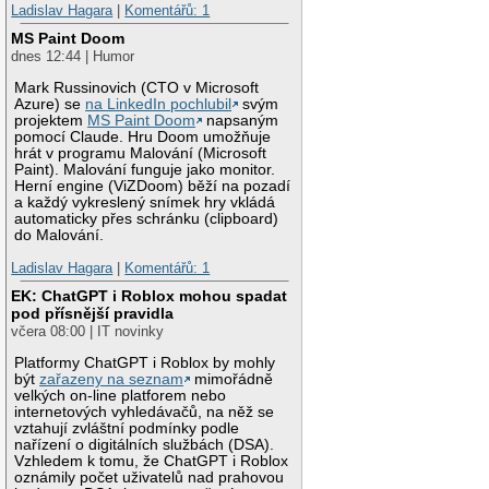
Ladislav Hagara
|
Komentářů: 1
MS Paint Doom
dnes 12:44 | Humor
Mark Russinovich (CTO v Microsoft
Azure) se
na LinkedIn pochlubil
svým
projektem
MS Paint Doom
napsaným
pomocí Claude. Hru Doom umožňuje
hrát v programu Malování (Microsoft
Paint). Malování funguje jako monitor.
Herní engine (ViZDoom) běží na pozadí
a každý vykreslený snímek hry vkládá
automaticky přes schránku (clipboard)
do Malování.
Ladislav Hagara
|
Komentářů: 1
EK: ChatGPT i Roblox mohou spadat
pod přísnější pravidla
včera 08:00 | IT novinky
Platformy ChatGPT i Roblox by mohly
být
zařazeny na seznam
mimořádně
velkých on-line platforem nebo
internetových vyhledávačů, na něž se
vztahují zvláštní podmínky podle
nařízení o digitálních službách (DSA).
Vzhledem k tomu, že ChatGPT i Roblox
oznámily počet uživatelů nad prahovou