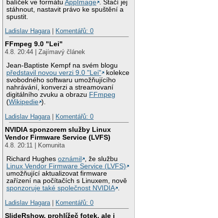
balíček ve formátu
AppImage
. Stačí jej
stáhnout, nastavit právo ke spuštění a
spustit.
Ladislav Hagara
|
Komentářů: 0
FFmpeg 9.0 "Lei"
4.8. 20:44 | Zajímavý článek
Jean-Baptiste Kempf na svém blogu
představil novou verzi 9.0 "Lei"
kolekce
svobodného softwaru umožňujícího
nahrávání, konverzi a streamovaní
digitálního zvuku a obrazu
FFmpeg
(
Wikipedie
).
Ladislav Hagara
|
Komentářů: 0
NVIDIA sponzorem služby Linux
Vendor Firmware Service (LVFS)
4.8. 20:11 | Komunita
Richard Hughes
oznámil
, že službu
Linux Vendor Firmware Service (LVFS)
umožňující aktualizovat firmware
zařízení na počítačích s Linuxem, nově
sponzoruje také společnost NVIDIA
.
Ladislav Hagara
|
Komentářů: 0
SlideRshow, prohlížeč fotek, ale i