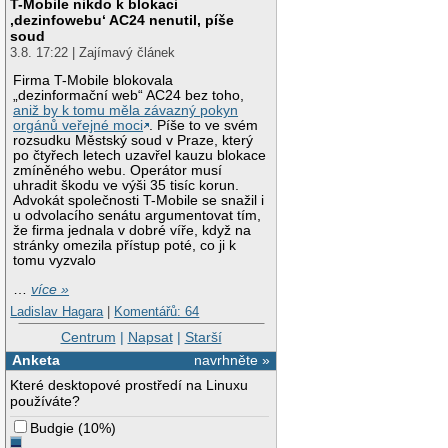
T-Mobile nikdo k blokaci
‚dezinfowebu‘ AC24 nenutil, píše
soud
3.8. 17:22 | Zajímavý článek
Firma T-Mobile blokovala
„dezinformační web“ AC24 bez toho,
aniž by k tomu měla závazný pokyn
orgánů veřejné moci
. Píše to ve svém
rozsudku Městský soud v Praze, který
po čtyřech letech uzavřel kauzu blokace
zmíněného webu. Operátor musí
uhradit škodu ve výši 35 tisíc korun.
Advokát společnosti T-Mobile se snažil i
u odvolacího senátu argumentovat tím,
že firma jednala v dobré víře, když na
stránky omezila přístup poté, co ji k
tomu vyzvalo
…
více »
Ladislav Hagara
|
Komentářů: 64
Centrum
|
Napsat
|
Starší
Anketa
navrhněte »
Které desktopové prostředí na Linuxu
používáte?
Budgie
(
10%
)