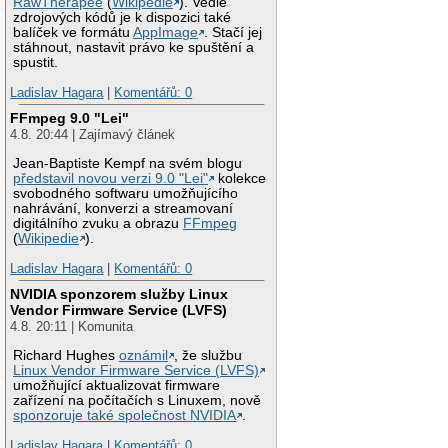
RawTherapee
(
Wikipedie
). Vedle
zdrojových kódů je k dispozici také
balíček ve formátu
AppImage
. Stačí jej
stáhnout, nastavit právo ke spuštění a
spustit.
Ladislav Hagara
|
Komentářů: 0
FFmpeg 9.0 "Lei"
4.8. 20:44 | Zajímavý článek
Jean-Baptiste Kempf na svém blogu
představil novou verzi 9.0 "Lei"
kolekce
svobodného softwaru umožňujícího
nahrávání, konverzi a streamovaní
digitálního zvuku a obrazu
FFmpeg
(
Wikipedie
).
Ladislav Hagara
|
Komentářů: 0
NVIDIA sponzorem služby Linux
Vendor Firmware Service (LVFS)
4.8. 20:11 | Komunita
Richard Hughes
oznámil
, že službu
Linux Vendor Firmware Service (LVFS)
umožňující aktualizovat firmware
zařízení na počítačích s Linuxem, nově
sponzoruje také společnost NVIDIA
.
Ladislav Hagara
|
Komentářů: 0