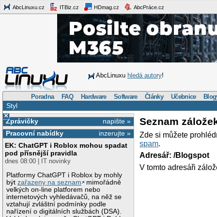
AbcLinuxu.cz
ITBiz.cz
HDmag.cz
AbcPráce.cz
AbcLinuxu
hledá autory
!
Poradna
FAQ
Hardware
Software
Články
Učebnice
Blog
Styl
×
Seznam zálože
Zprávičky
napište »
Pracovní nabídky
inzerujte »
Zde si můžete prohléd
spam
.
EK: ChatGPT i Roblox mohou spadat
pod přísnější pravidla
Adresář: /Blogspot
dnes 08:00 | IT novinky
V tomto adresáři zálož
Platformy ChatGPT i Roblox by mohly
být
zařazeny na seznam
mimořádně
velkých on-line platforem nebo
internetových vyhledávačů, na něž se
vztahují zvláštní podmínky podle
nařízení o digitálních službách (DSA).