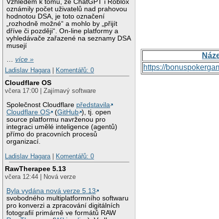
Vzhledem k tomu, že ChatGPT i Roblox
oznámily počet uživatelů nad prahovou
hodnotou DSA, je toto označení
„rozhodně možné“ a mohlo by „přijít
dříve či později“. On-line platformy a
vyhledávače zařazené na seznamy DSA
musejí
Náz
…
více »
https://bonuspokerga
Ladislav Hagara
|
Komentářů: 0
Cloudflare OS
včera 17:00 | Zajímavý software
Společnost Cloudflare
představila
Cloudflare OS
(
GitHub
), tj. open
source platformu navrženou pro
integraci umělé inteligence (agentů)
přímo do pracovních procesů
organizací.
Ladislav Hagara
|
Komentářů: 0
RawTherapee 5.13
včera 12:44 | Nová verze
Byla vydána nová verze 5.13
svobodného multiplatformního softwaru
pro konverzi a zpracování digitálních
fotografií primárně ve formátů RAW