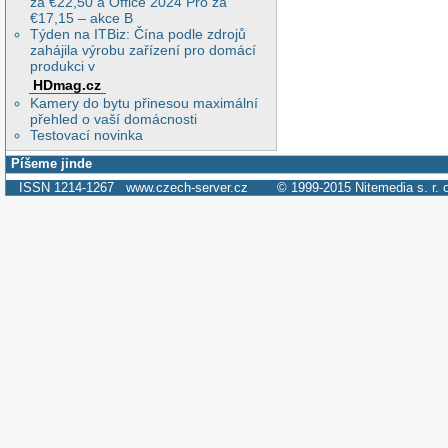
za €22,50 a Office 2024 Pro za
€17,15 – akce B
Týden na ITBiz: Čína podle zdrojů
zahájila výrobu zařízení pro domácí
produkci v
HDmag.cz
Kamery do bytu přinesou maximální
přehled o vaší domácnosti
Testovací novinka
Píšeme jinde
ISSN 1214-1267
www.czech-server.cz
© 1999-2015
Nitemedia s. r. 