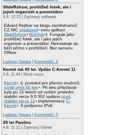
SlideRshow, prohlížeč fotek, ale i
jejich organizér a prezentátor
4.8. 12:22 | Zajímavý software
Edvard Rejthar na blogu zaměstnanců
CZ.NIC
představil
svou aplikaci
SlideRshow
(
GitHub
). Funguje jako
prohlížeč fotek, ale i jako jejich
organizér a prezentátor. Neinstaluje se,
běží přímo v prohlížeči. Bez serveru.
Offline.
Ladislav Hagara
|
Komentářů: 8
Kermit má 45 let. Vydán C-Kermit 11
4.8. 11:44 | Nová verze
Kermit
, tj. protokol pro přenos souborů,
vznikl před 45 lety
. Při této příležitosti
byla po 15 letech od vydání poslední
stabilní verze 9.0.302 vydána
nová
stabilní verze 11
implementace
C-
Kermit
. S podporou IPv6.
Ladislav Hagara
|
Komentářů: 0
20 let Pandoc
4.8. 11:11 | Zajímavý článek