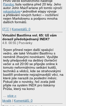
První verze konverzního nástroje
Pandoc
byla vydána před 20 lety. Jeho
autor John MacFarlane při tomto výročí
rekapituluje
jednotlivé etapy vývoje
a přidávání nových funkcí – rozšíření
nejen Markdownu a podporu mnoha
dalších formátů.
|🇵🇸
|
Komentářů: 0
Virtuální Bastlírna vol. 65: Už vám
dorazil předobjednaný INDX?
4.8. 00:55 | Pozvánky
Srpen přinesl nejen další spalující
vedro, ale také Virtuální Bastlírnu s
neméně žhavými novinkami. Využijte
tedy předpovědi na deštivý čtvrteční
večer a od 20:00 se připojte online k
tomuto neformálnímu setkání kutilů,
techniků a vědců, kde se strahovskými
bastlíři proberete nejzajímavější věci, na
které jste narazili za poslední měsíc.
Pokud jde o novinky, řeč zcela jistě
přijde na systém INDX pro tiskárny
Průša, který na konci
…
více »
bkralik
|
Komentářů: 0