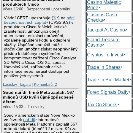
Casino Majestic
produktech Cisco
Pride
včera 16:00 | Bezpečnostní upozornění
Casinos Cash
Vládní CERT upozorňuje (
𝕏
) na
sérii
Checks
bezpečnostních záplat
(CVSS 9.9) v
produktech Cisco řešících kritické
Jackpot At Casino
zranitelnosti umožňující obejití
autentizace, eskalaci oprávnění,
Island Treasure
vzdálené spuštění kódu a odepření
služby. Úspěšné zneužití může
Casino
útočníkům umožnit získat neoprávněný
přístup k dotčeným systémům,
Cryptos To Invest
kompromitovat zařízení Cisco Catalyst
SD-WAN a Cisco IOS XE, spustit
libovolný kód, zpřístupnit citlivé
Trade In Shares
informace nebo narušit dostupnost
postižených systémů.
Trade In Bull Market
Ladislav Hagara
|
Komentářů: 2
Forex Signals Daily
Soud nařídil firmě Meta zaplatit 567
milionů USD kvůli újmě způsobené
dětem
Tax On Stocks
včera 15:33 | IT novinky
Soud v americkém státě Nové Mexiko
ve čtvrtek
nařídil
internetové
společnosti Meta Platforms zaplatit 567
milionů dolarů (téměř 12 miliard Kč) za