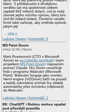
újmy, které její platformy působí mladým
lidem. S přihlédnutím k dřívějšímu
verdiktu tak má společnost celkem
zaplatit 942 milionů dolarů, což je malý
zlomek jejího ročního výnosu, který loni
činil 60 miliard dolarů. Čtvrteční verdikt
firmě také nařizuje, aby změnila způsob,
jakým její
…
více »
Ladislav Hagara
|
Komentářů: 8
MS Paint Doom
včera 12:44 | Humor
Mark Russinovich (CTO v Microsoft
Azure) se
na LinkedIn pochlubil
svým
projektem
MS Paint Doom
napsaným
pomocí Claude. Hru Doom umožňuje
hrát v programu Malování (Microsoft
Paint). Malování funguje jako monitor.
Herní engine (ViZDoom) běží na pozadí
a každý vykreslený snímek hry vkládá
automaticky přes schránku (clipboard)
do Malování.
Ladislav Hagara
|
Komentářů: 2
EK: ChatGPT i Roblox mohou spadat
pod přísnější pravidla