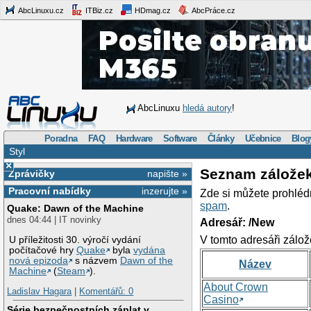
AbcLinuxu.cz
ITBiz.cz
HDmag.cz
AbcPráce.cz
AbcLinuxu
hledá autory
!
Poradna
FAQ
Hardware
Software
Články
Učebnice
Blog
Styl
×
Seznam zálože
Zprávičky
napište »
Pracovní nabídky
inzerujte »
Zde si můžete prohléd
spam
.
Quake: Dawn of the Machine
dnes 04:44 | IT novinky
Adresář: /New
V tomto adresáři zálož
U příležitosti 30. výročí vydání
počítačové hry
Quake
byla
vydána
nová epizoda
s názvem
Dawn of the
Název
Machine
(
Steam
).
About Crown
Ladislav Hagara
|
Komentářů: 0
Casino
Série bezpečnostních záplat v