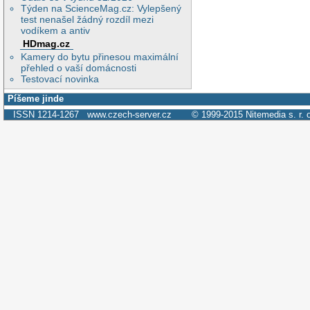
Týden na ScienceMag.cz: Vylepšený
test nenašel žádný rozdíl mezi
vodíkem a antiv
HDmag.cz
Kamery do bytu přinesou maximální
přehled o vaší domácnosti
Testovací novinka
Píšeme jinde
ISSN 1214-1267
www.czech-server.cz
© 1999-2015
Nitemedia s. r. 