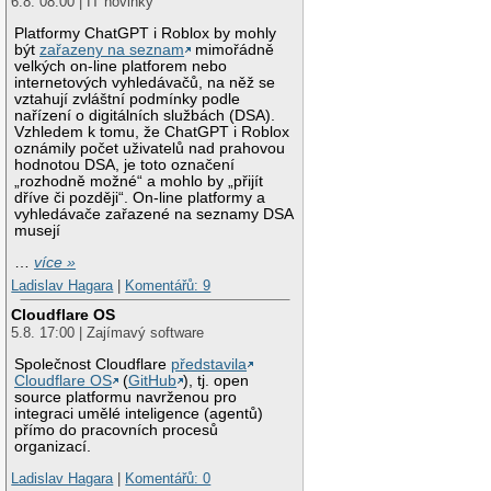
6.8. 08:00 | IT novinky
Platformy ChatGPT i Roblox by mohly
být
zařazeny na seznam
mimořádně
velkých on-line platforem nebo
internetových vyhledávačů, na něž se
vztahují zvláštní podmínky podle
nařízení o digitálních službách (DSA).
Vzhledem k tomu, že ChatGPT i Roblox
oznámily počet uživatelů nad prahovou
hodnotou DSA, je toto označení
„rozhodně možné“ a mohlo by „přijít
dříve či později“. On-line platformy a
vyhledávače zařazené na seznamy DSA
musejí
…
více »
Ladislav Hagara
|
Komentářů: 9
Cloudflare OS
5.8. 17:00 | Zajímavý software
Společnost Cloudflare
představila
Cloudflare OS
(
GitHub
), tj. open
source platformu navrženou pro
integraci umělé inteligence (agentů)
přímo do pracovních procesů
organizací.
Ladislav Hagara
|
Komentářů: 0