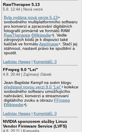
RawTherapee 5.13
5.8. 12:44 | Nová verze
Byla vydána nová verze 5.13
svobodného multiplatformního softwaru
pro konverzi a zpracování digitálních
fotografií primárně ve formátů RAW
RawTherapee
(
Wikipedie
). Vedle
zdrojových kódů je k dispozici také
balíček ve formátu
AppImage
. Stačí jej
stáhnout, nastavit právo ke spuštění a
spustit.
Ladislav Hagara
|
Komentářů: 0
FFmpeg 9.0 "Lei"
4.8. 20:44 | Zajímavý článek
Jean-Baptiste Kempf na svém blogu
představil novou verzi 9.0 "Lei"
kolekce
svobodného softwaru umožňujícího
nahrávání, konverzi a streamovaní
digitálního zvuku a obrazu
FFmpeg
(
Wikipedie
).
Ladislav Hagara
|
Komentářů: 0
NVIDIA sponzorem služby Linux
Vendor Firmware Service (LVFS)
4.8. 20:11 | Komunita