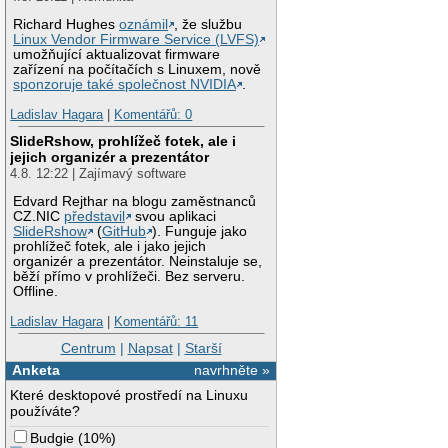
Richard Hughes
oznámil
, že službu
Linux Vendor Firmware Service (LVFS)
umožňující aktualizovat firmware
zařízení na počítačích s Linuxem, nově
sponzoruje také společnost NVIDIA
.
Ladislav Hagara
|
Komentářů: 0
SlideRshow, prohlížeč fotek, ale i
jejich organizér a prezentátor
4.8. 12:22 | Zajímavý software
Edvard Rejthar na blogu zaměstnanců
CZ.NIC
představil
svou aplikaci
SlideRshow
(
GitHub
). Funguje jako
prohlížeč fotek, ale i jako jejich
organizér a prezentátor. Neinstaluje se,
běží přímo v prohlížeči. Bez serveru.
Offline.
Ladislav Hagara
|
Komentářů: 11
Centrum
|
Napsat
|
Starší
Anketa
navrhněte »
Které desktopové prostředí na Linuxu
používáte?
Budgie
(
10%
)