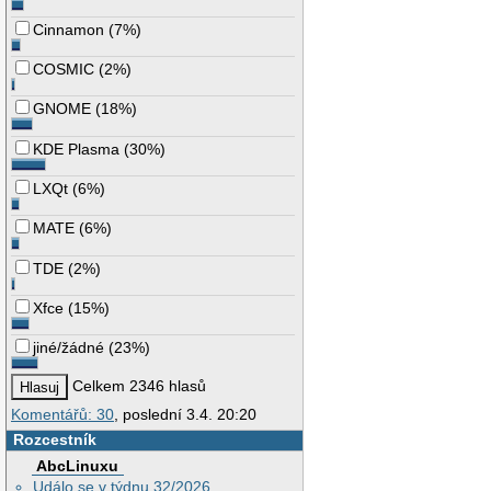
Cinnamon
(
7%
)
COSMIC
(
2%
)
GNOME
(
18%
)
KDE Plasma
(
30%
)
LXQt
(
6%
)
MATE
(
6%
)
TDE
(
2%
)
Xfce
(
15%
)
jiné/žádné
(
23%
)
Celkem 2346 hlasů
Komentářů: 30
, poslední 3.4. 20:20
Rozcestník
AbcLinuxu
Událo se v týdnu 32/2026