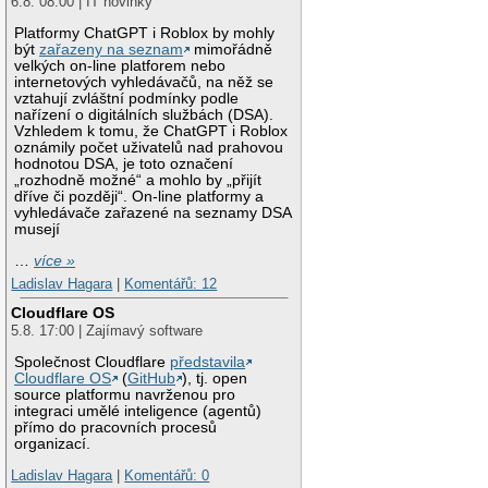
6.8. 08:00 | IT novinky
Platformy ChatGPT i Roblox by mohly
být
zařazeny na seznam
mimořádně
velkých on-line platforem nebo
internetových vyhledávačů, na něž se
vztahují zvláštní podmínky podle
nařízení o digitálních službách (DSA).
Vzhledem k tomu, že ChatGPT i Roblox
oznámily počet uživatelů nad prahovou
hodnotou DSA, je toto označení
„rozhodně možné“ a mohlo by „přijít
dříve či později“. On-line platformy a
vyhledávače zařazené na seznamy DSA
musejí
…
více »
Ladislav Hagara
|
Komentářů: 12
Cloudflare OS
5.8. 17:00 | Zajímavý software
Společnost Cloudflare
představila
Cloudflare OS
(
GitHub
), tj. open
source platformu navrženou pro
integraci umělé inteligence (agentů)
přímo do pracovních procesů
organizací.
Ladislav Hagara
|
Komentářů: 0