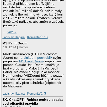
újmy, které její platformy působí mladým
lidem. S přihlédnutím k dřívějšímu
verdiktu tak má společnost celkem
zaplatit 942 milionů dolarů, což je malý
zlomek jejího ročního výnosu, který loni
činil 60 miliard dolarů. Čtvrteční verdikt
firmě také nařizuje, aby změnila způsob,
jakým její
…
více »
Ladislav Hagara
|
Komentářů: 13
MS Paint Doom
7.8. 12:44 | Humor
Mark Russinovich (CTO v Microsoft
Azure) se
na LinkedIn pochlubil
svým
projektem
MS Paint Doom
napsaným
pomocí Claude. Hru Doom umožňuje
hrát v programu Malování (Microsoft
Paint). Malování funguje jako monitor.
Herní engine (ViZDoom) běží na pozadí
a každý vykreslený snímek hry vkládá
automaticky přes schránku (clipboard)
do Malování.
Ladislav Hagara
|
Komentářů: 3
EK: ChatGPT i Roblox mohou spadat
pod přísnější pravidla