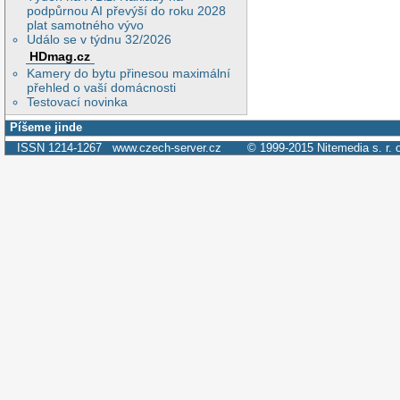
podpůrnou AI převýší do roku 2028
plat samotného vývo
Událo se v týdnu 32/2026
HDmag.cz
Kamery do bytu přinesou maximální
přehled o vaší domácnosti
Testovací novinka
Píšeme jinde
ISSN 1214-1267
www.czech-server.cz
© 1999-2015
Nitemedia s. r. 