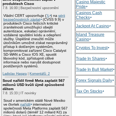
Casino Majestic
produktech Cisco
Pride
7.8. 16:00 | Bezpečnostní upozornění
Casinos Cash
Vládní CERT upozorňuje (
𝕏
) na
sérii
Checks
bezpečnostních záplat
(CVSS 9.9) v
produktech Cisco řešících kritické
Jackpot At Casino
zranitelnosti umožňující obejití
autentizace, eskalaci oprávnění,
Island Treasure
vzdálené spuštění kódu a odepření
služby. Úspěšné zneužití může
Casino
útočníkům umožnit získat neoprávněný
přístup k dotčeným systémům,
Cryptos To Invest
kompromitovat zařízení Cisco Catalyst
SD-WAN a Cisco IOS XE, spustit
libovolný kód, zpřístupnit citlivé
Trade In Shares
informace nebo narušit dostupnost
postižených systémů.
Trade In Bull Market
Ladislav Hagara
|
Komentářů: 2
Forex Signals Daily
Soud nařídil firmě Meta zaplatit 567
milionů USD kvůli újmě způsobené
dětem
Tax On Stocks
7.8. 15:33 | IT novinky
Soud v americkém státě Nové Mexiko
ve čtvrtek
nařídil
internetové
společnosti Meta Platforms zaplatit 567
milionů dolarů (téměř 12 miliard Kč) za