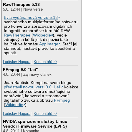
RawTherapee 5.13
5.8. 12:44 | Nová verze
Byla vydána nová verze 5.13
svobodného multiplatformního softwaru
pro konverzi a zpracování digitálních
fotografií primárně ve formátů RAW
RawTherapee
(
Wikipedie
). Vedle
zdrojových kódů je k dispozici také
balíček ve formátu
AppImage
. Stačí jej
stáhnout, nastavit právo ke spuštění a
spustit.
Ladislav Hagara
|
Komentářů: 0
FFmpeg 9.0 "Lei"
4.8. 20:44 | Zajímavý článek
Jean-Baptiste Kempf na svém blogu
představil novou verzi 9.0 "Lei"
kolekce
svobodného softwaru umožňujícího
nahrávání, konverzi a streamovaní
digitálního zvuku a obrazu
FFmpeg
(
Wikipedie
).
Ladislav Hagara
|
Komentářů: 0
NVIDIA sponzorem služby Linux
Vendor Firmware Service (LVFS)
4.8. 20:11 | Komunita