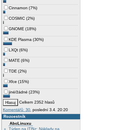
Cinnamon
(
7%
)
COSMIC
(
2%
)
GNOME
(
18%
)
KDE Plasma
(
30%
)
LXQt
(
6%
)
MATE
(
6%
)
TDE
(
2%
)
Xfce
(
15%
)
jiné/žádné
(
23%
)
Celkem 2352 hlasů
Komentářů: 30
, poslední 3.4. 20:20
Rozcestník
AbcLinuxu
Týden na ITBiz: Náklady na