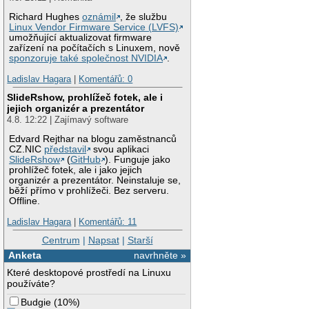
Richard Hughes
oznámil
, že službu
Linux Vendor Firmware Service (LVFS)
umožňující aktualizovat firmware
zařízení na počítačích s Linuxem, nově
sponzoruje také společnost NVIDIA
.
Ladislav Hagara
|
Komentářů: 0
SlideRshow, prohlížeč fotek, ale i
jejich organizér a prezentátor
4.8. 12:22 | Zajímavý software
Edvard Rejthar na blogu zaměstnanců
CZ.NIC
představil
svou aplikaci
SlideRshow
(
GitHub
). Funguje jako
prohlížeč fotek, ale i jako jejich
organizér a prezentátor. Neinstaluje se,
běží přímo v prohlížeči. Bez serveru.
Offline.
Ladislav Hagara
|
Komentářů: 11
Centrum
|
Napsat
|
Starší
Anketa
navrhněte »
Které desktopové prostředí na Linuxu
používáte?
Budgie
(
10%
)