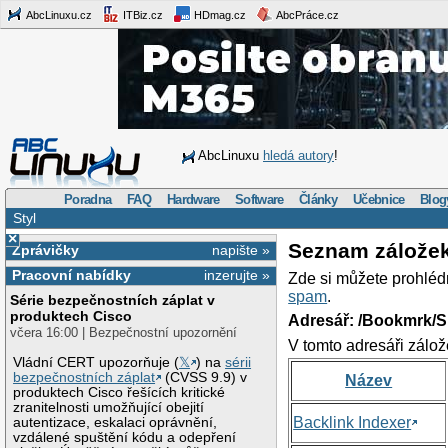
AbcLinuxu.cz
ITBiz.cz
HDmag.cz
AbcPráce.cz
AbcLinuxu
hledá autory
!
Poradna
FAQ
Hardware
Software
Články
Učebnice
Blog
Styl
×
Seznam zálože
Zprávičky
napište »
Pracovní nabídky
inzerujte »
Zde si můžete prohléd
spam
.
Série bezpečnostních záplat v
produktech Cisco
Adresář: /Bookmrk/S
včera 16:00 | Bezpečnostní upozornění
V tomto adresáři zálož
Vládní CERT upozorňuje (
𝕏
) na
sérii
bezpečnostních záplat
(CVSS 9.9) v
Název
produktech Cisco řešících kritické
zranitelnosti umožňující obejití
Backlink Indexer
autentizace, eskalaci oprávnění,
vzdálené spuštění kódu a odepření