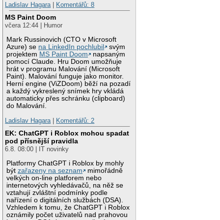
Ladislav Hagara
|
Komentářů: 8
MS Paint Doom
včera 12:44 | Humor
Mark Russinovich (CTO v Microsoft
Azure) se
na LinkedIn pochlubil
svým
projektem
MS Paint Doom
napsaným
pomocí Claude. Hru Doom umožňuje
hrát v programu Malování (Microsoft
Paint). Malování funguje jako monitor.
Herní engine (ViZDoom) běží na pozadí
a každý vykreslený snímek hry vkládá
automaticky přes schránku (clipboard)
do Malování.
Ladislav Hagara
|
Komentářů: 2
EK: ChatGPT i Roblox mohou spadat
pod přísnější pravidla
6.8. 08:00 | IT novinky
Platformy ChatGPT i Roblox by mohly
být
zařazeny na seznam
mimořádně
velkých on-line platforem nebo
internetových vyhledávačů, na něž se
vztahují zvláštní podmínky podle
nařízení o digitálních službách (DSA).
Vzhledem k tomu, že ChatGPT i Roblox
oznámily počet uživatelů nad prahovou