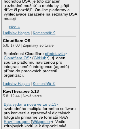
hodnotou DSA, je toto označení
„rozhodně možné“ a mohlo by „přijít
dříve či později“. On-line platformy a
vyhledávače zařazené na seznamy DSA
musejí
…
více »
Ladislav Hagara
|
Komentářů: 9
Cloudflare OS
5.8. 17:00 | Zajímavý software
Společnost Cloudflare
představila
Cloudflare OS
(
GitHub
), tj. open
source platformu navrženou pro
integraci umělé inteligence (agentů)
přímo do pracovních procesů
organizací.
Ladislav Hagara
|
Komentářů: 0
RawTherapee 5.13
5.8. 12:44 | Nová verze
Byla vydána nová verze 5.13
svobodného multiplatformního softwaru
pro konverzi a zpracování digitálních
fotografií primárně ve formátů RAW
RawTherapee
(
Wikipedie
). Vedle
zdrojových kódů je k dispozici také