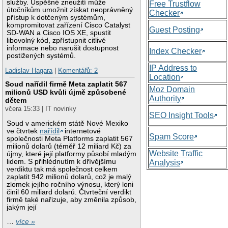
služby. Úspěšné zneužití může
Free Trustflow
útočníkům umožnit získat neoprávněný
Checker
přístup k dotčeným systémům,
kompromitovat zařízení Cisco Catalyst
Guest Posting
SD-WAN a Cisco IOS XE, spustit
libovolný kód, zpřístupnit citlivé
informace nebo narušit dostupnost
Index Checker
postižených systémů.
IP Address to
Ladislav Hagara
|
Komentářů: 2
Location
Soud nařídil firmě Meta zaplatit 567
Moz Domain
milionů USD kvůli újmě způsobené
Authority
dětem
včera 15:33 | IT novinky
SEO Insight Tools
Soud v americkém státě Nové Mexiko
ve čtvrtek
nařídil
internetové
Spam Score
společnosti Meta Platforms zaplatit 567
milionů dolarů (téměř 12 miliard Kč) za
Website Traffic
újmy, které její platformy působí mladým
lidem. S přihlédnutím k dřívějšímu
Analysis
verdiktu tak má společnost celkem
zaplatit 942 milionů dolarů, což je malý
zlomek jejího ročního výnosu, který loni
činil 60 miliard dolarů. Čtvrteční verdikt
firmě také nařizuje, aby změnila způsob,
jakým její
…
více »