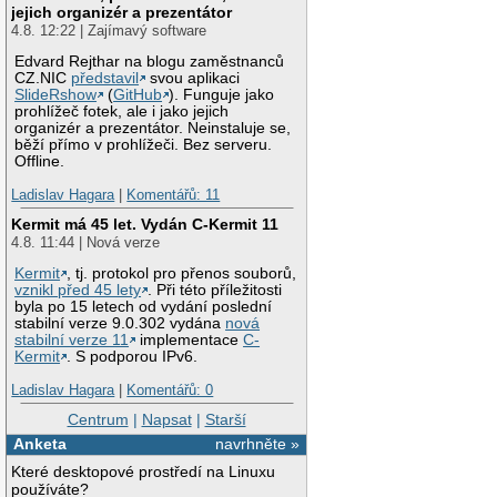
jejich organizér a prezentátor
4.8. 12:22 | Zajímavý software
Edvard Rejthar na blogu zaměstnanců
CZ.NIC
představil
svou aplikaci
SlideRshow
(
GitHub
). Funguje jako
prohlížeč fotek, ale i jako jejich
organizér a prezentátor. Neinstaluje se,
běží přímo v prohlížeči. Bez serveru.
Offline.
Ladislav Hagara
|
Komentářů: 11
Kermit má 45 let. Vydán C-Kermit 11
4.8. 11:44 | Nová verze
Kermit
, tj. protokol pro přenos souborů,
vznikl před 45 lety
. Při této příležitosti
byla po 15 letech od vydání poslední
stabilní verze 9.0.302 vydána
nová
stabilní verze 11
implementace
C-
Kermit
. S podporou IPv6.
Ladislav Hagara
|
Komentářů: 0
Centrum
|
Napsat
|
Starší
Anketa
navrhněte »
Které desktopové prostředí na Linuxu
používáte?