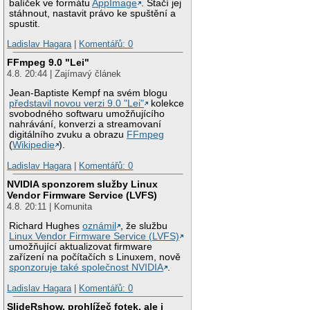
balíček ve formátu
AppImage
. Stačí jej
stáhnout, nastavit právo ke spuštění a
spustit.
Ladislav Hagara
|
Komentářů: 0
FFmpeg 9.0 "Lei"
4.8. 20:44 | Zajímavý článek
Jean-Baptiste Kempf na svém blogu
představil novou verzi 9.0 "Lei"
kolekce
svobodného softwaru umožňujícího
nahrávání, konverzi a streamovaní
digitálního zvuku a obrazu
FFmpeg
(
Wikipedie
).
Ladislav Hagara
|
Komentářů: 0
NVIDIA sponzorem služby Linux
Vendor Firmware Service (LVFS)
4.8. 20:11 | Komunita
Richard Hughes
oznámil
, že službu
Linux Vendor Firmware Service (LVFS)
umožňující aktualizovat firmware
zařízení na počítačích s Linuxem, nově
sponzoruje také společnost NVIDIA
.
Ladislav Hagara
|
Komentářů: 0
SlideRshow, prohlížeč fotek, ale i