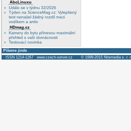
AbcLinuxu
Událo se v týdnu 32/2026
Týden na ScienceMag.cz: Vylepšený
test nenašel žádný rozdíl mezi
vodíkem a antiv
HDmag.cz
Kamery do bytu přinesou maximální
přehled o vaší domácnosti
Testovací novinka
Píšeme jinde
ISSN 1214-1267
www.czech-server.cz
© 1999-2015
Nitemedia s. r. 