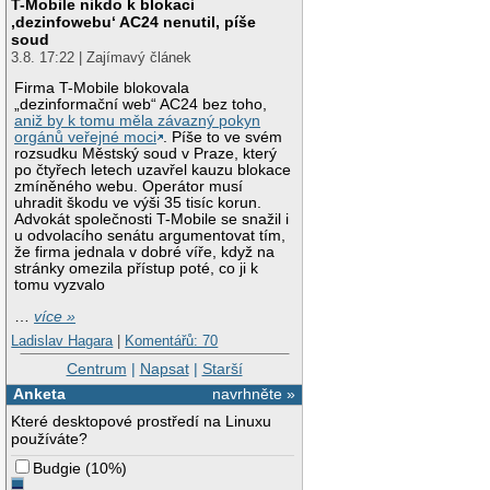
T-Mobile nikdo k blokaci
‚dezinfowebu‘ AC24 nenutil, píše
soud
3.8. 17:22 | Zajímavý článek
Firma T-Mobile blokovala
„dezinformační web“ AC24 bez toho,
aniž by k tomu měla závazný pokyn
orgánů veřejné moci
. Píše to ve svém
rozsudku Městský soud v Praze, který
po čtyřech letech uzavřel kauzu blokace
zmíněného webu. Operátor musí
uhradit škodu ve výši 35 tisíc korun.
Advokát společnosti T-Mobile se snažil i
u odvolacího senátu argumentovat tím,
že firma jednala v dobré víře, když na
stránky omezila přístup poté, co ji k
tomu vyzvalo
…
více »
Ladislav Hagara
|
Komentářů: 70
Centrum
|
Napsat
|
Starší
Anketa
navrhněte »
Které desktopové prostředí na Linuxu
používáte?
Budgie
(
10%
)