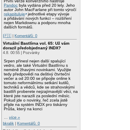
První verze konverzního nástroje
Pandoc
byla vydána před 20 lety. Jeho
autor John MacFarlane při tomto výročí
rekapituluje
jednotlivé etapy vývoje
a přidávání nových funkcí – rozšíření
nejen Markdownu a podporu mnoha
dalších formátů.
|🇵🇸
|
Komentářů: 0
Virtuální Bastlírna vol. 65: Už vám
dorazil předobjednaný INDX?
4.8. 00:55 | Pozvánky
Srpen přinesl nejen další spalující
vedro, ale také Virtuální Bastlírnu s
neméně žhavými novinkami. Využijte
tedy předpovědi na deštivý čtvrteční
večer a od 20:00 se připojte online k
tomuto neformálnímu setkání kutilů,
techniků a vědců, kde se strahovskými
bastlíři proberete nejzajímavější věci, na
které jste narazili za poslední měsíc.
Pokud jde o novinky, řeč zcela jistě
přijde na systém INDX pro tiskárny
Průša, který na konci
…
více »
bkralik
|
Komentářů: 0