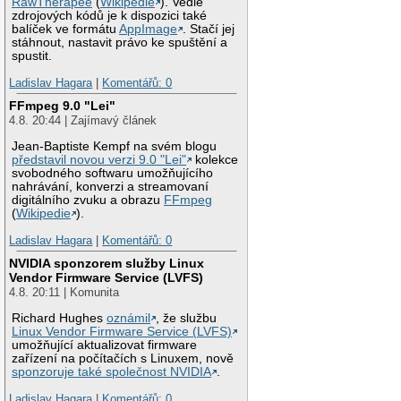
RawTherapee
(
Wikipedie
). Vedle
zdrojových kódů je k dispozici také
balíček ve formátu
AppImage
. Stačí jej
stáhnout, nastavit právo ke spuštění a
spustit.
Ladislav Hagara
|
Komentářů: 0
FFmpeg 9.0 "Lei"
4.8. 20:44 | Zajímavý článek
Jean-Baptiste Kempf na svém blogu
představil novou verzi 9.0 "Lei"
kolekce
svobodného softwaru umožňujícího
nahrávání, konverzi a streamovaní
digitálního zvuku a obrazu
FFmpeg
(
Wikipedie
).
Ladislav Hagara
|
Komentářů: 0
NVIDIA sponzorem služby Linux
Vendor Firmware Service (LVFS)
4.8. 20:11 | Komunita
Richard Hughes
oznámil
, že službu
Linux Vendor Firmware Service (LVFS)
umožňující aktualizovat firmware
zařízení na počítačích s Linuxem, nově
sponzoruje také společnost NVIDIA
.
Ladislav Hagara
|
Komentářů: 0