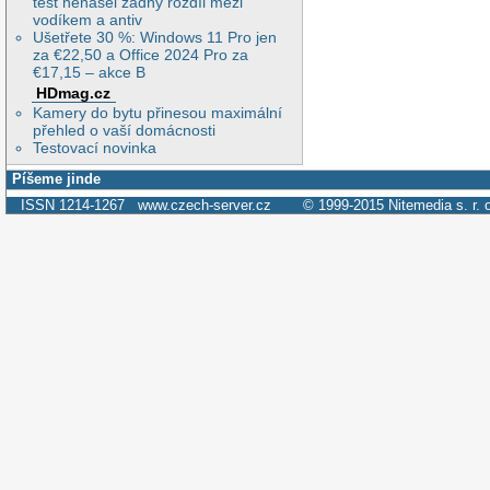
test nenašel žádný rozdíl mezi
vodíkem a antiv
Ušetřete 30 %: Windows 11 Pro jen
za €22,50 a Office 2024 Pro za
€17,15 – akce B
HDmag.cz
Kamery do bytu přinesou maximální
přehled o vaší domácnosti
Testovací novinka
Píšeme jinde
ISSN 1214-1267
www.czech-server.cz
© 1999-2015
Nitemedia s. r. 