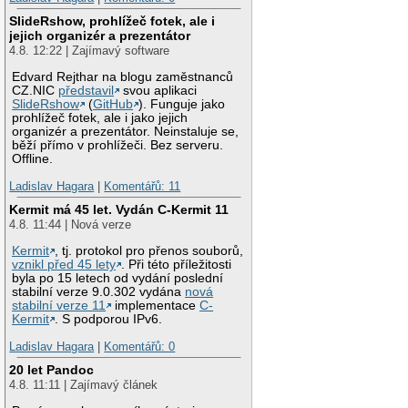
SlideRshow, prohlížeč fotek, ale i
jejich organizér a prezentátor
4.8. 12:22 | Zajímavý software
Edvard Rejthar na blogu zaměstnanců
CZ.NIC
představil
svou aplikaci
SlideRshow
(
GitHub
). Funguje jako
prohlížeč fotek, ale i jako jejich
organizér a prezentátor. Neinstaluje se,
běží přímo v prohlížeči. Bez serveru.
Offline.
Ladislav Hagara
|
Komentářů: 11
Kermit má 45 let. Vydán C-Kermit 11
4.8. 11:44 | Nová verze
Kermit
, tj. protokol pro přenos souborů,
vznikl před 45 lety
. Při této příležitosti
byla po 15 letech od vydání poslední
stabilní verze 9.0.302 vydána
nová
stabilní verze 11
implementace
C-
Kermit
. S podporou IPv6.
Ladislav Hagara
|
Komentářů: 0
20 let Pandoc
4.8. 11:11 | Zajímavý článek