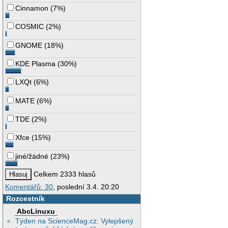
Cinnamon
(
7%
)
COSMIC
(
2%
)
GNOME
(
18%
)
KDE Plasma
(
30%
)
LXQt
(
6%
)
MATE
(
6%
)
TDE
(
2%
)
Xfce
(
15%
)
jiné/žádné
(
23%
)
Celkem 2333 hlasů
Komentářů: 30
, poslední 3.4. 20:20
Rozcestník
AbcLinuxu
Týden na ScienceMag.cz: Vylepšený