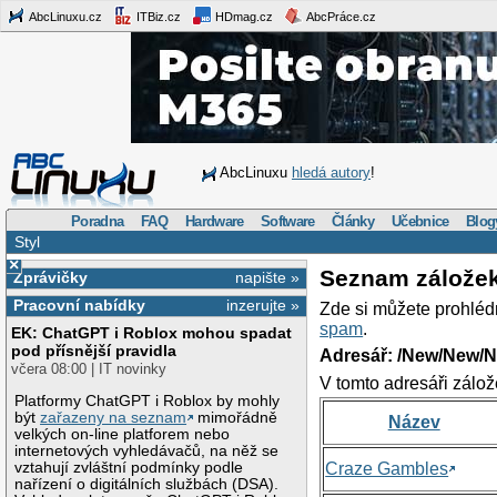
AbcLinuxu.cz
ITBiz.cz
HDmag.cz
AbcPráce.cz
AbcLinuxu
hledá autory
!
Poradna
FAQ
Hardware
Software
Články
Učebnice
Blog
Styl
×
Seznam zálože
Zprávičky
napište »
Pracovní nabídky
inzerujte »
Zde si můžete prohléd
spam
.
EK: ChatGPT i Roblox mohou spadat
pod přísnější pravidla
Adresář: /New/New/N
včera 08:00 | IT novinky
V tomto adresáři zálož
Platformy ChatGPT i Roblox by mohly
být
zařazeny na seznam
mimořádně
Název
velkých on-line platforem nebo
internetových vyhledávačů, na něž se
vztahují zvláštní podmínky podle
Craze Gambles
nařízení o digitálních službách (DSA).