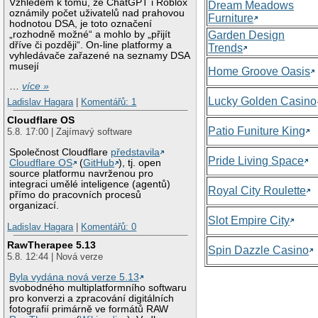
Vzhledem k tomu, že ChatGPT i Roblox
Dream Meadows
oznámily počet uživatelů nad prahovou
Furniture
hodnotou DSA, je toto označení
„rozhodně možné“ a mohlo by „přijít
Garden Design
dříve či později“. On-line platformy a
Trends
vyhledávače zařazené na seznamy DSA
musejí
Home Groove Oasis
…
více »
Lucky Golden Casino
Ladislav Hagara
|
Komentářů: 1
Cloudflare OS
Patio Funiture King
5.8. 17:00 | Zajímavý software
Společnost Cloudflare
představila
Pride Living Space
Cloudflare OS
(
GitHub
), tj. open
source platformu navrženou pro
integraci umělé inteligence (agentů)
Royal City Roulette
přímo do pracovních procesů
organizací.
Slot Empire City
Ladislav Hagara
|
Komentářů: 0
RawTherapee 5.13
Spin Dazzle Casino
5.8. 12:44 | Nová verze
Byla vydána nová verze 5.13
svobodného multiplatformního softwaru
pro konverzi a zpracování digitálních
fotografií primárně ve formátů RAW